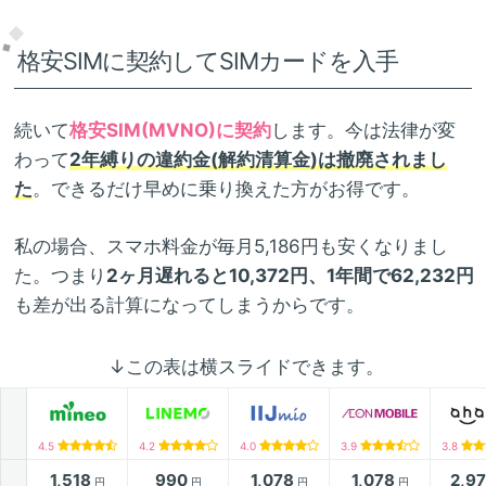
格安SIMに契約してSIMカードを入手
続いて
格安SIM(MVNO)に契約
します。今は法律が変
わって
2年縛りの違約金(解約清算金)は撤廃されまし
た
。できるだけ早めに乗り換えた方がお得です。
私の場合、スマホ料金が毎月5,186円も安くなりまし
た。つまり
2ヶ月遅れると10,372円、1年間で62,232円
も差が出る計算になってしまうからです。
↓この表は横スライドできます。
4.5
4.2
4.0
3.9
3.8
1,518
990
1,078
1,078
2,9
円
円
円
円