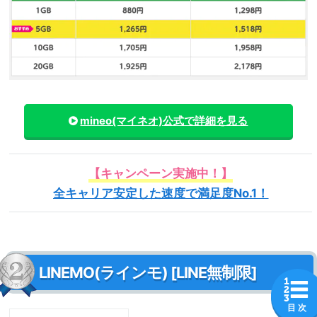
mineo(マイネオ)
公式で詳細を見る
【キャンペーン実施中！】
全キャリア安定した速度で満足度No.1！
LINEMO(ラインモ) [LINE無制限]
目 次