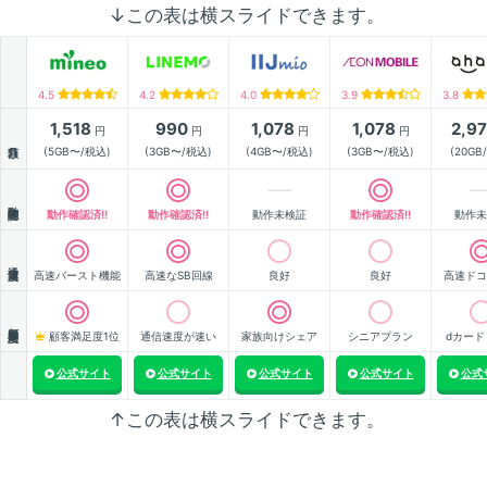
↓この表は横スライドできます。
4.5
4.2
4.0
3.9
3.8
1,518
990
1,078
1,078
2,9
円
円
円
円
月額
(5GB〜/税込)
(3GB〜/税込)
(4GB〜/税込)
(3GB〜/税込)
(20GB
動作確認
動作確認済!!
動作確認済!!
動作未検証
動作確認済!!
動作未
通信速度
高速バースト機能
高速なSB回線
良好
良好
高速ドコ
顧客満足度
顧客満足度1位
通信速度が速い
家族向けシェア
シニアプラン
dカード
公式サイト
公式サイト
公式サイト
公式サイト
公式
↑この表は横スライドできます。