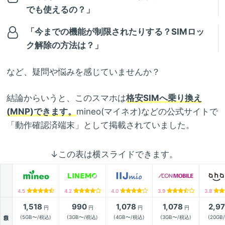
でも使えるの？」
「今までの機能が制限されたりする？SIMロッ
ク解除の方法は？」
など、疑問や悩みを感じていませんか？
結論からいうと、このスマホは
格安SIMへ乗り換え
(MNP)できます。
mineo(マイネオ)などの公式サイトで
「動作確認済端末」として掲載されていました。
↓この表は横スライドできます。
4.5
4.2
4.0
3.9
3.8
1,518
990
1,078
1,078
2,9
円
円
円
円
月額
(5GB〜/税込)
(3GB〜/税込)
(4GB〜/税込)
(3GB〜/税込)
(20GB