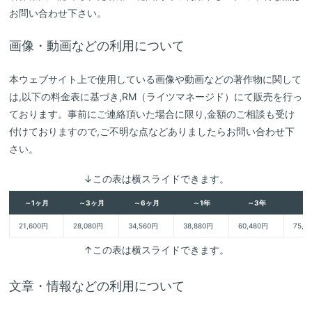
お問い合わせ下さい。
画像・動画などの利用について
本ウェブサイト上で使用している画像や動画などの著作物に関して
は,以下の料金表に基づき,RM（ライツマネージド）にて販売を行っ
ております。事前にご連絡頂いた場合に限り,金額のご相談も受け
付けておりますので,ご不明な点などありましたらお問い合わせ下
さい。
↓この表は横スライドできます。
～1ヶ月
～3ヶ月
～6ヶ月
～1年
～3年
～
21,600円
28,080円
34,560円
38,880円
60,480円
75,6
↑この表は横スライドできます。
文章・情報などの利用について