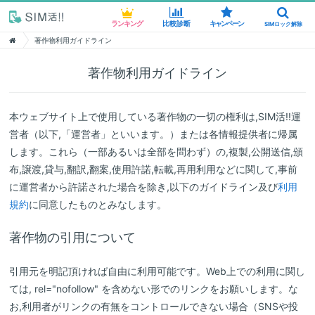
ランキング
比較診断
キャンペーン
SIMロック解除
著作物利用ガイドライン
著作物利用ガイドライン
本ウェブサイト上で使用している著作物の一切の権利は,SIM活!!運
営者（以下,「運営者」といいます。）または各情報提供者に帰属
します。これら（一部あるいは全部を問わず）の,複製,公開送信,頒
布,譲渡,貸与,翻訳,翻案,使用許諾,転載,再用利用などに関して,事前
に運営者から許諾された場合を除き,以下のガイドライン及び
利用
規約
に同意したものとみなします。
著作物の引用について
引用元を明記頂ければ自由に利用可能です。Web上での利用に関し
ては, rel="nofollow" を含めない形でのリンクをお願いします。な
お,利用者がリンクの有無をコントロールできない場合（SNSや投