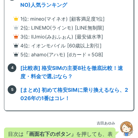
NO)人気ランキング
1位: mineo(マイネオ) [顧客満足度1位]
2位: LINEMO(ラインモ) [LINE無制限]
3位: IIJmio(みおふぉん) [最安値水準]
4位: イオンモバイル [60歳以上割引]
5位: ahamo(アハモ) [dカード＋5GB]
[比較表] 格安SIMの主要8社を徹底比較！速
度・料金で選ぶなら？
[まとめ] 初めて格安SIMに乗り換えるなら、2
026年の1番はコレ！
吉田あゆみ
目次は
「画面右下のボタン」
を押しても、表