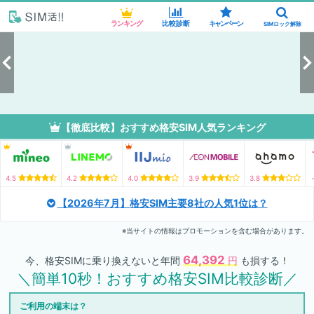
ランキング
ランキング
比較診断
比較診断
キャンペーン
キャンペーン
SIMロック解除
SIMロック解除
【徹底比較】おすすめ格安SIM人気ランキング
4.5
4.2
4.0
3.9
3.8
【2026年7月】
格安SIM主要8社の人気1位は？
※当サイトの情報はプロモーションを含む場合があります。
64,392
今、格安SIMに乗り換えないと年間
円
も損する！
＼簡単10秒！おすすめ格安SIM比較診断／
ご利用の端末は？