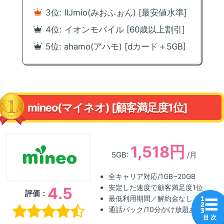
3位: IIJmio(みおふぉん) [最安値水準]
4位: イオンモバイル [60歳以上割引]
5位: ahamo(アハモ) [dカード＋5GB]
mineo(マイネオ) [顧客満足度1位]
1,518円
5GB:
/月
全キャリア対応/1GB~20GB
安定した速度で顧客満足度1位
4.5
評価：
最低利用期間／解約金なし！
通話パック/10分かけ放題あり
目 次