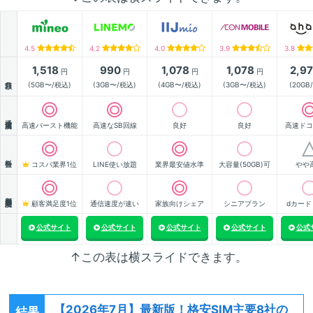
4.5
4.2
4.0
3.9
3.8
1,518
990
1,078
1,078
2,9
円
円
円
円
月額
(5GB〜/税込)
(3GB〜/税込)
(4GB〜/税込)
(3GB〜/税込)
(20GB
通信速度
高速バースト機能
高速なSB回線
良好
良好
高速ドコ
料金
コスパ業界1位
LINE使い放題
業界最安値水準
大容量(50GB)可
やや
顧客満足度
顧客満足度1位
通信速度が速い
家族向けシェア
シニアプラン
dカード
公式サイト
公式サイト
公式サイト
公式サイト
公式
↑この表は横スライドできます。
【2026年7月】
最新版！格安SIM主要8社の
結果