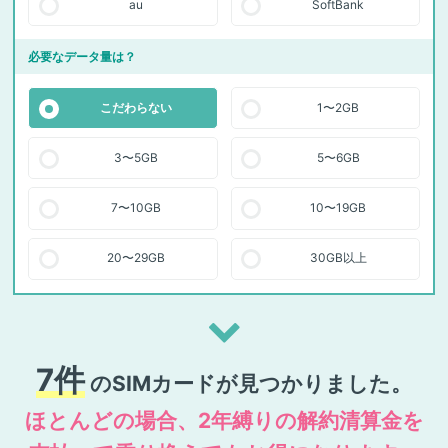
au
SoftBank
必要なデータ量は？
こだわらない
1〜2GB
3〜5GB
5〜6GB
7〜10GB
10〜19GB
20〜29GB
30GB以上
7
件
のSIMカードが見つかりました。
ほとんどの場合、2年縛りの解約清算金を