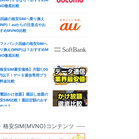
NO徹底比較
u回線の格安SIMへ乗り換え
MNP)！auからの注意点やお
すめMVNO比較
フトバンク回線の格安SIMへ
り換え(MNP)は？おすすめM
NO徹底比較
格安SIM最安価格】月額1,00
円以下！データ通信専用プラ
料金比較
電話かけ放題】通話し放題の
安SIM比較！通話定額のおす
めは？
ブレット対応おすすめ人気格
SIM徹底比較！失敗しない選
格安SIM(MVNO)コンテンツ
方は？