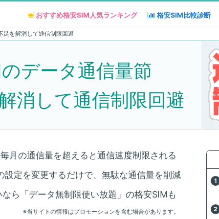
おすすめ格安SIM人気
おすすめ格安SIM人気
ランキング
ランキング
格安SIM
格安SIM
比較診断
比較診断
！ギガ不足を解消して通信制限回避
roidのデータ通信量節
解消して通信制限回避
、毎月の通信量を超えると通信速度制限される
roidの設定を変更するだけで、無駄な通信量を削減
なら「データ無制限使い放題」の格安SIMも
※当サイトの情報はプロモーションを含む場合があります。