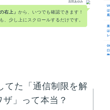
吉田あゆみ
更
U
は
の右上」
から、いつでも確認できます！
m
底
と
も、少し上にスクロールするだけです。
メ
楽
は
m
レ
ア
で
O
口
m
徹
約
M
m
も
拡散してた「通信制限を解
M
m
ワザ」って本当？
る
ミ