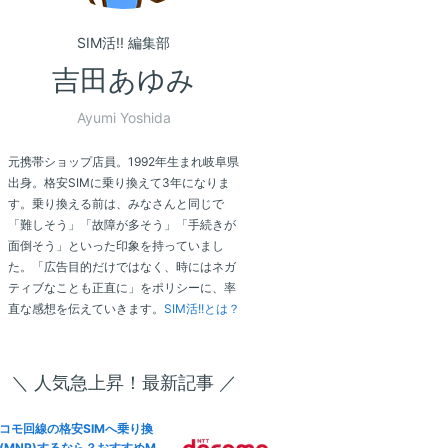
SIM活!! 編集部
吉田あゆみ
Ayumi Yoshida
元携帯ショップ店員。1992年生まれ岐阜県
出身。格安SIMに乗り換えて3年になりま
す。乗り換える前は、みなさんと同じで
「難しそう」「故障が多そう」「手続きが
面倒そう」といった印象を持っていまし
た。「広告目的だけではなく、時にはネガ
ティブなことも正直に」をポリシーに、率
直な感想を伝えていきます。
SIM活!!とは？
＼ 人気急上昇！最新記事 ／
コモ回線の格安SIMへ乗り換
(MNP)するなら？おすすめM