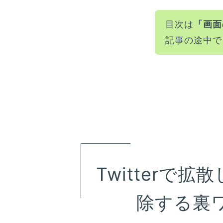
目次は
「画面
記事の途中で
Twitterで
除する裏