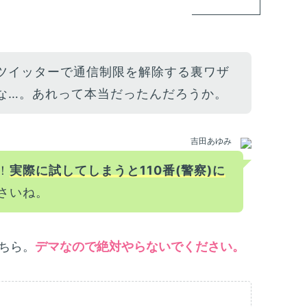
m
証
n
m
ツイッターで通信制限を解除する裏ワザ
変
プ
な…。あれって本当だったんだろうか。
m
底
吉田あゆみ
順
！
実際に試してしまうと110番(警察)に
m
説
さいね。
ボ
m
ちら。
デマなので絶対やらないでください。
る
も
m
回