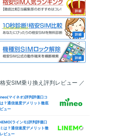
口座振替/デビットカード】
レジットカード不要の格安SI
徹底比較
族割は格安SIMでも使える？
族向けプランおすすめ格安SI
徹底比較
カウントフリー】データ無制
使い放題の罠！制限なし格安
IM比較
 格安SIM乗り換え評判レビュー ／
安SIMはテザリングできな
？docomo/au/Softbank回
おすすめ比較
ineo(マイネオ)評判評価口コ
は？通信速度デメリット徹底
Phone/Androidのデータ通信
ビュー
節約！ギガ不足を解消して通
制限回避
INEMO(ラインモ)評判評価口
ミは？通信速度デメリット徹
ineo(マイネオ)メールアドレ
レビュー
設定！キャリアメールから変