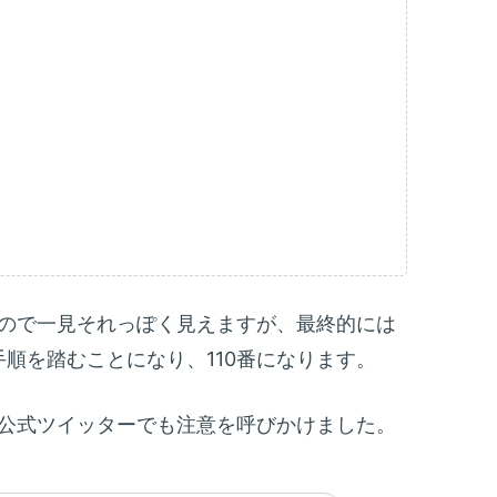
法
m
限
化
m
カ
方
m
放
方
ので一見それっぽく見えますが、最終的には
手順を踏むことになり、110番になります。
公式ツイッターでも注意を呼びかけました。