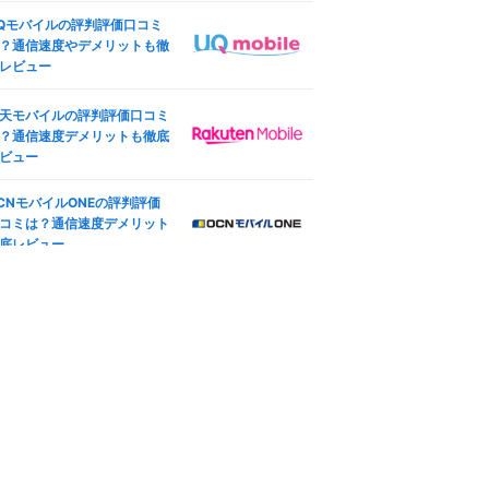
も解説
Qモバイルの評判評価口コミ
？通信速度やデメリットも徹
ineo(マイネオ)フリータンク
レビュー
は？引き出しルール条件やデ
リット
天モバイルの評判評価口コミ
？通信速度デメリットも徹底
ineo(マイネオ)パケットシェ
ビュー
方法は？パケットギフト併用
お得に
CNモバイルONEの評判評価
コミは？通信速度デメリット
ineo(マイネオ)解約方法！違
底レビュー
金(解約金)や日割り料金、SI
返却は？
ineo(マイネオ)なら法人契約
可！ビジネス利用やVPN-SI
も徹底解説
ineo(マイネオ)海外で使え
？海外SIMや国際電話・ロー
ング設定も