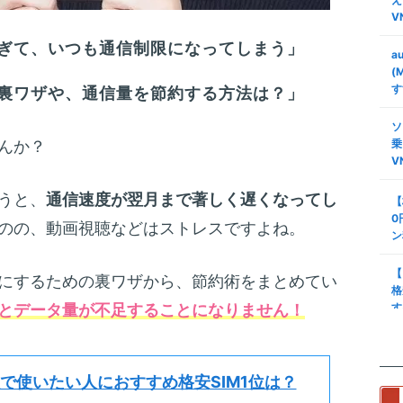
V
ぎて、いつも通信制限になってしまう」
a
(
す
裏ワザや、通信量を節約する方法は？」
ソ
んか？
乗
V
うと、
通信速度が翌月まで著しく遅くなってし
【
0
のの、動画視聴などはストレスですよね。
ン
【
にするための裏ワザから、節約術をまとめてい
格
とデータ量が不足することになりません！
す
タ
安
で使いたい人におすすめ格安SIM1位は？
び