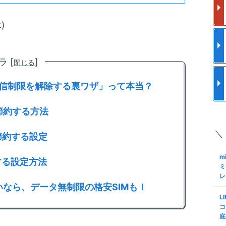
【
ク
)
M
家
家
 [
]
閉じる
M
「通信制限を解除する裏ワザ」って本当？
【
限
S
節約する方法
＼
格
を節約する設定
い
線
m
約する設定方法
ミ
i
レ
量
なら、データ無制限の格安SIMも！
信
L
コ
m
底
ス