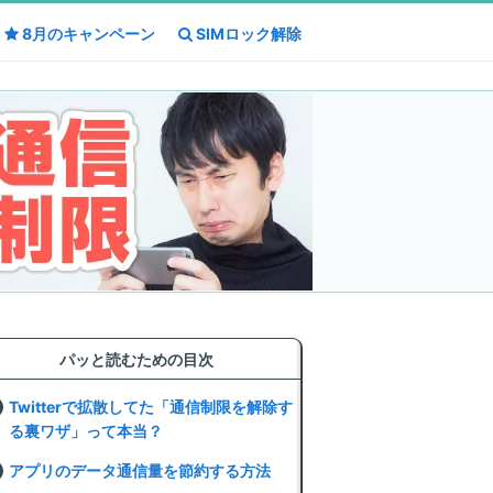
8月の
8月の
キャンペーン
キャンペーン
SIMロック解除
SIMロック解除
パッと読むための目次
Twitterで拡散してた「通信制限を解除す
る裏ワザ」って本当？
アプリのデータ通信量を節約する方法