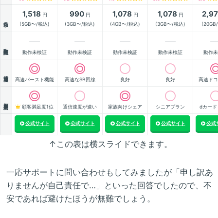
1,518
990
1,078
1,078
2,9
円
円
円
円
月額
(5GB〜/税込)
(3GB〜/税込)
(4GB〜/税込)
(3GB〜/税込)
(20GB
動作確認
動作未検証
動作未検証
動作未検証
動作未検証
動作未
通信速度
高速バースト機能
高速なSB回線
良好
良好
高速ドコ
顧客満足度
顧客満足度1位
通信速度が速い
家族向けシェア
シニアプラン
dカード
公式サイト
公式サイト
公式サイト
公式サイト
公式
↑この表は横スライドできます。
一応サポートに問い合わせもしてみましたが「申し訳あ
りませんが自己責任で…」といった回答でしたので、不
安であれば避けたほうが無難でしょう。