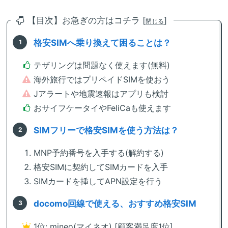
【目次】お急ぎの方はコチラ [
]
閉じる
格安SIMへ乗り換えて困ることは？
テザリングは問題なく使えます(無料)
海外旅行ではプリペイドSIMを使おう
Jアラートや地震速報はアプリも検討
おサイフケータイやFeliCaも使えます
SIMフリーで格安SIMを使う方法は？
MNP予約番号を入手する(解約する)
格安SIMに契約してSIMカードを入手
SIMカードを挿してAPN設定を行う
docomo回線で使える、おすすめ格安SIM
1位: mineo(マイネオ) [顧客満足度1位]