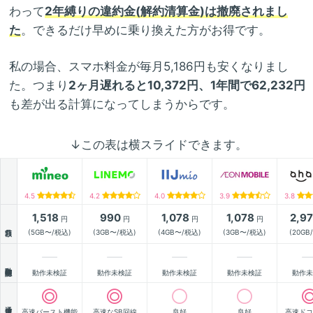
わって
2年縛りの違約金(解約清算金)は撤廃されまし
た
。できるだけ早めに乗り換えた方がお得です。
私の場合、スマホ料金が毎月5,186円も安くなりまし
た。つまり
2ヶ月遅れると10,372円、1年間で62,232円
も差が出る計算になってしまうからです。
↓この表は横スライドできます。
4.5
4.2
4.0
3.9
3.8
1,518
990
1,078
1,078
2,9
円
円
円
円
月額
(5GB〜/税込)
(3GB〜/税込)
(4GB〜/税込)
(3GB〜/税込)
(20GB
動作確認
動作未検証
動作未検証
動作未検証
動作未検証
動作未
通信速度
高速バースト機能
高速なSB回線
良好
良好
高速ドコ