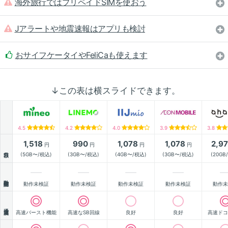
海外旅行ではプリペイドSIMを使おう
Jアラートや地震速報はアプリも検討
おサイフケータイやFeliCaも使えます
↓この表は横スライドできます。
4.5
4.2
4.0
3.9
3.8
1,518
990
1,078
1,078
2,9
円
円
円
円
月額
(5GB〜/税込)
(3GB〜/税込)
(4GB〜/税込)
(3GB〜/税込)
(20GB
動作確認
動作未検証
動作未検証
動作未検証
動作未検証
動作未
通信速度
高速バースト機能
高速なSB回線
良好
良好
高速ドコ