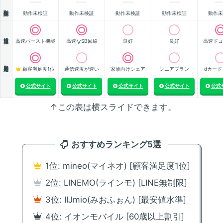
動作確認
動作未検証
動作未検証
動作未検証
動作未検証
動作未
通信速度
高速バースト機能
高速なSB回線
良好
良好
高速ドコ
顧客満足度
顧客満足度1位
通信速度が速い
家族向けシェア
シニアプラン
dカード
公式サイト
公式サイト
公式サイト
公式サイト
公式
↑この表は横スライドできます。
おすすめランキング5選
1位: mineo(マイネオ) [顧客満足度1位]
2位: LINEMO(ラインモ) [LINE無制限]
3位: IIJmio(みおふぉん) [最安値水準]
4位: イオンモバイル [60歳以上割引]