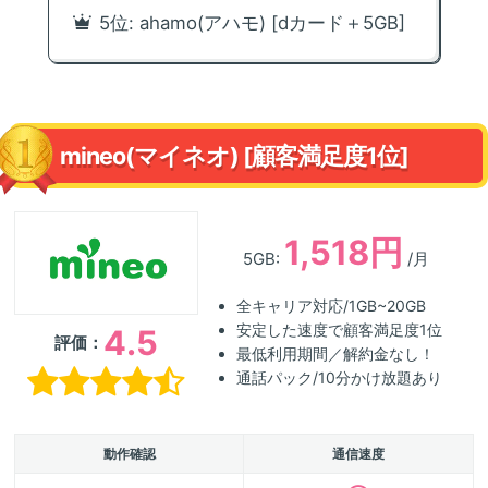
5位: ahamo(アハモ) [dカード＋5GB]
mineo(マイネオ) [顧客満足度1位]
1,518円
5GB:
/月
全キャリア対応/1GB~20GB
安定した速度で顧客満足度1位
4.5
評価：
最低利用期間／解約金なし！
通話パック/10分かけ放題あり
動作確認
通信速度