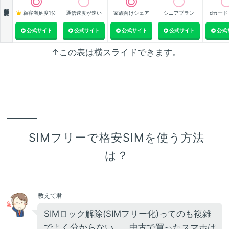
顧客満足度
顧客満足度1位
通信速度が速い
家族向けシェア
シニアプラン
dカード
公式サイト
公式サイト
公式サイト
公式サイト
公式
↑この表は横スライドできます。
SIMフリーで格安SIMを使う方法
は？
教えて君
SIMロック解除(SIMフリー化)ってのも複雑
でよく分からない…。中古で買ったスマホは