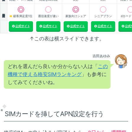
顧客満足度
顧客満足度1位
通信速度が速い
家族向けシェア
シニアプラン
dカード
公式サイト
公式サイト
公式サイト
公式サイト
公式
↑この表は横スライドできます。
吉田あゆみ
どれを選んだら良いか分からない人は「
この
機種で使える格安SIMランキング
」も参考に
してみてくださいね。
SIMカードを挿してAPN設定を行う