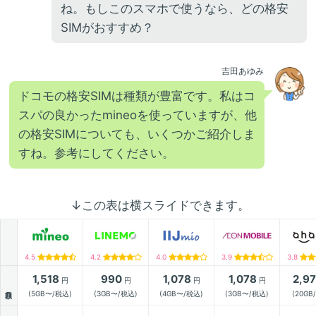
ね。もしこのスマホで使うなら、どの格安
SIMがおすすめ？
吉田あゆみ
ドコモの格安SIMは種類が豊富です。私はコ
スパの良かったmineoを使っていますが、他
の格安SIMについても、いくつかご紹介しま
すね。参考にしてください。
↓この表は横スライドできます。
4.5
4.2
4.0
3.9
3.8
1,518
990
1,078
1,078
2,9
円
円
円
円
月額
(5GB〜/税込)
(3GB〜/税込)
(4GB〜/税込)
(3GB〜/税込)
(20GB