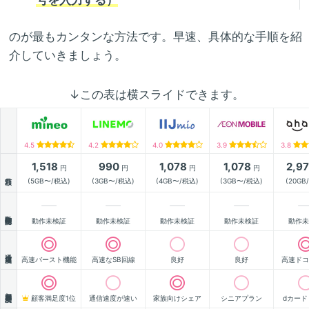
号を入力する）
のが最もカンタンな方法です。早速、具体的な手順を紹
介していきましょう。
↓この表は横スライドできます。
4.5
4.2
4.0
3.9
3.8
1,518
990
1,078
1,078
2,9
円
円
円
円
月額
(5GB〜/税込)
(3GB〜/税込)
(4GB〜/税込)
(3GB〜/税込)
(20GB
動作確認
動作未検証
動作未検証
動作未検証
動作未検証
動作未
通信速度
高速バースト機能
高速なSB回線
良好
良好
高速ドコ
顧客満足度
顧客満足度1位
通信速度が速い
家族向けシェア
シニアプラン
dカード