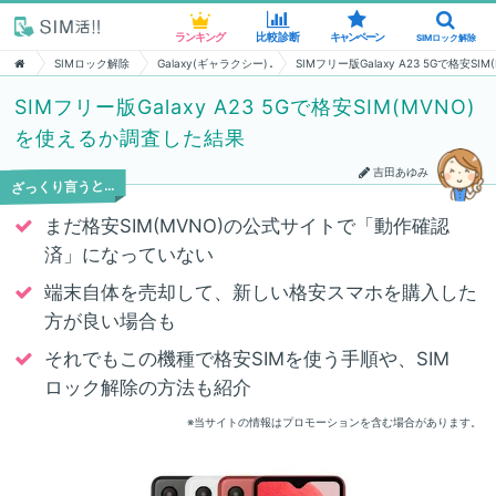
ランキング
ランキング
比較診断
比較診断
キャンペーン
キャンペーン
SIMロック解除
SIMロック解除
SIMロック解除
Galaxy(ギャラクシー)
SIMフリー版Galaxy A23 5Gで格安
SIMフリー版Galaxy A23 5Gで格安SIM(MVNO)
を使えるか調査した結果
吉田あゆみ
ざっくり言うと…
まだ格安SIM(MVNO)の公式サイトで「動作確認
済」になっていない
端末自体を売却して、新しい格安スマホを購入した
方が良い場合も
それでもこの機種で格安SIMを使う手順や、SIM
ロック解除の方法も紹介
※当サイトの情報はプロモーションを含む場合があります。