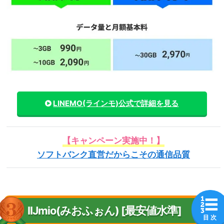
LINEMO(ラインモ)
公式で詳細を見る
【キャンペーン実施中！】
ソフトバンク直営だからこその通信品質
IIJmio(みおふぉん) [最安値水準]
目 次