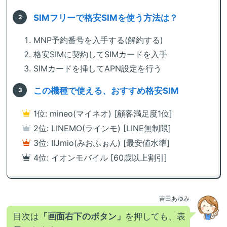
SIMフリーで格安SIMを使う方法は？
MNP予約番号を入手する(解約する)
格安SIMに契約してSIMカードを入手
SIMカードを挿してAPN設定を行う
この機種で使える、おすすめ格安SIM
1位: mineo(マイネオ) [顧客満足度1位]
2位: LINEMO(ラインモ) [LINE無制限]
3位: IIJmio(みおふぉん) [最安値水準]
4位: イオンモバイル [60歳以上割引]
吉田あゆみ
目次は
「画面右下のボタン」
を押しても、表