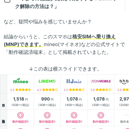
ク解除の方法は？」
など、疑問や悩みを感じていませんか？
結論からいうと、このスマホは
格安SIMへ乗り換え
(MNP)できます。
mineo(マイネオ)などの公式サイトで
「動作確認済端末」として掲載されていました。
↓この表は横スライドできます。
4.5
4.2
4.0
3.9
3.8
1,518
990
1,078
1,078
2,9
円
円
円
円
月額
(5GB〜/税込)
(3GB〜/税込)
(4GB〜/税込)
(3GB〜/税込)
(20GB
動作確認
動作確認済!!
動作確認済!!
動作確認済!!
動作確認済!!
動作未