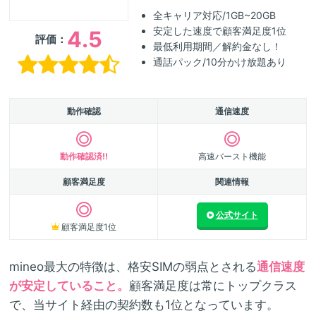
全キャリア対応/1GB~20GB
安定した速度で顧客満足度1位
4.5
評価：
最低利用期間／解約金なし！
通話パック/10分かけ放題あり
動作確認
通信速度
動作確認済!!
高速バースト機能
顧客満足度
関連情報
公式サイト
顧客満足度1位
mineo最大の特徴は、格安SIMの弱点とされる
通信速度
が安定していること。
顧客満足度は常にトップクラス
で、当サイト経由の契約数も1位となっています。