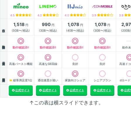
4.5
4.2
4.0
3.9
3.8
1,518
990
1,078
1,078
2,9
円
円
円
円
月額
(5GB〜/税込)
(3GB〜/税込)
(4GB〜/税込)
(3GB〜/税込)
(20GB
動作確認
動作確認済!!
動作確認済!!
動作確認済!!
動作確認済!!
動作未
通信速度
高速バースト機能
高速なSB回線
良好
良好
高速ドコ
顧客満足度
顧客満足度1位
通信速度が速い
家族向けシェア
シニアプラン
dカード
公式サイト
公式サイト
公式サイト
公式サイト
公式
↑この表は横スライドできます。