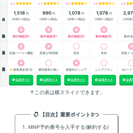
4.5
4.2
4.0
3.9
3.8
1,518
990
1,078
1,078
2,9
円
円
円
円
月額
(5GB〜/税込)
(3GB〜/税込)
(4GB〜/税込)
(3GB〜/税込)
(20GB
動作確認
動作確認済!!
動作確認済!!
動作確認済!!
動作確認済!!
動作未
通信速度
高速バースト機能
高速なSB回線
良好
良好
高速ドコ
顧客満足度
顧客満足度1位
通信速度が速い
家族向けシェア
シニアプラン
dカード
公式サイト
公式サイト
公式サイト
公式サイト
公式
↑この表は横スライドできます。
【目次】重要ポイント3つ
MNP予約番号を入手する(解約する)