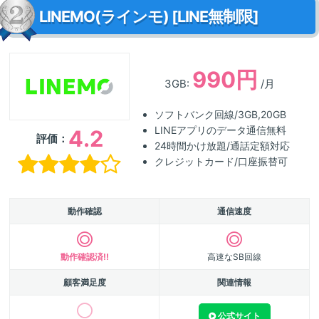
LINEMO(ラインモ) [LINE無制限]
990円
3GB:
/月
ソフトバンク回線/3GB,20GB
LINEアプリのデータ通信無料
4.2
評価：
24時間かけ放題/通話定額対応
クレジットカード/口座振替可
動作確認
通信速度
動作確認済!!
高速なSB回線
顧客満足度
関連情報
公式サイト