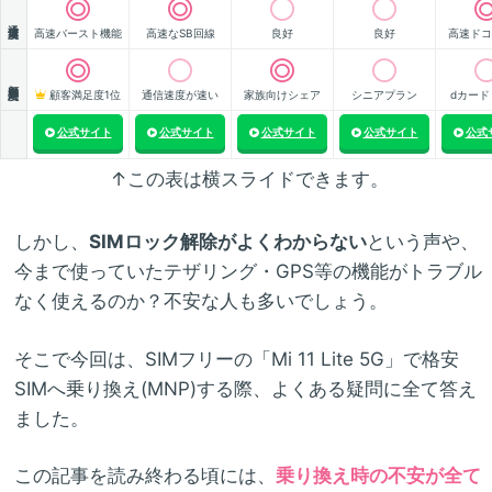
通信速度
高速バースト機能
高速なSB回線
良好
良好
高速ドコ
顧客満足度
顧客満足度1位
通信速度が速い
家族向けシェア
シニアプラン
dカード
公式サイト
公式サイト
公式サイト
公式サイト
公式
↑この表は横スライドできます。
しかし、
SIMロック解除がよくわからない
という声や、
今まで使っていたテザリング・GPS等の機能がトラブル
なく使えるのか？不安な人も多いでしょう。
そこで今回は、SIMフリーの「Mi 11 Lite 5G」で格安
SIMへ乗り換え(MNP)する際、よくある疑問に全て答え
ました。
この記事を読み終わる頃には、
乗り換え時の不安が全て