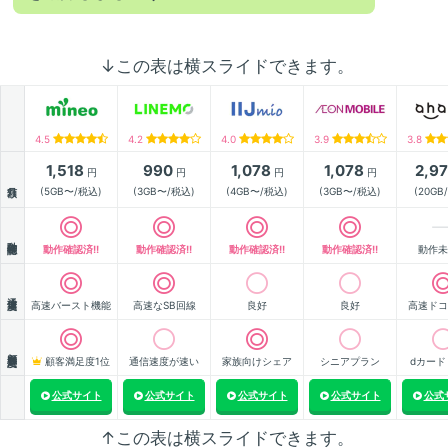
↓この表は横スライドできます。
4.5
4.2
4.0
3.9
3.8
1,518
990
1,078
1,078
2,9
円
円
円
円
月額
(5GB〜/税込)
(3GB〜/税込)
(4GB〜/税込)
(3GB〜/税込)
(20GB
動作確認
動作確認済!!
動作確認済!!
動作確認済!!
動作確認済!!
動作未
通信速度
高速バースト機能
高速なSB回線
良好
良好
高速ドコ
顧客満足度
顧客満足度1位
通信速度が速い
家族向けシェア
シニアプラン
dカード
公式サイト
公式サイト
公式サイト
公式サイト
公式
↑この表は横スライドできます。