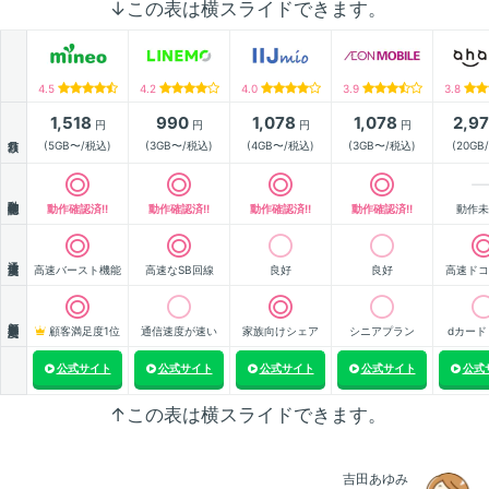
↓この表は横スライドできます。
4.5
4.2
4.0
3.9
3.8
1,518
990
1,078
1,078
2,9
円
円
円
円
月額
(5GB〜/税込)
(3GB〜/税込)
(4GB〜/税込)
(3GB〜/税込)
(20GB
動作確認
動作確認済!!
動作確認済!!
動作確認済!!
動作確認済!!
動作未
通信速度
高速バースト機能
高速なSB回線
良好
良好
高速ドコ
顧客満足度
顧客満足度1位
通信速度が速い
家族向けシェア
シニアプラン
dカード
公式サイト
公式サイト
公式サイト
公式サイト
公式
↑この表は横スライドできます。
吉田あゆみ