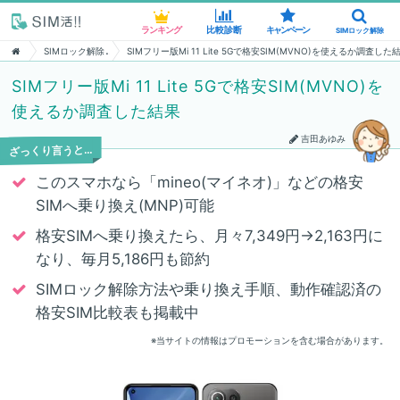
ランキング
ランキング
比較診断
比較診断
キャンペーン
キャンペーン
SIMロック解除
SIMロック解除
SIMロック解除
SIMフリー版Mi 11 Lite 5Gで格安SIM(MVNO)を使えるか調査した
SIMフリー版Mi 11 Lite 5Gで格安SIM(MVNO)を
使えるか調査した結果
吉田あゆみ
ざっくり言うと…
このスマホなら「mineo(マイネオ)」などの格安
SIMへ乗り換え(MNP)可能
格安SIMへ乗り換えたら、月々7,349円→2,163円に
なり、毎月5,186円も節約
SIMロック解除方法や乗り換え手順、動作確認済の
格安SIM比較表も掲載中
※当サイトの情報はプロモーションを含む場合があります。