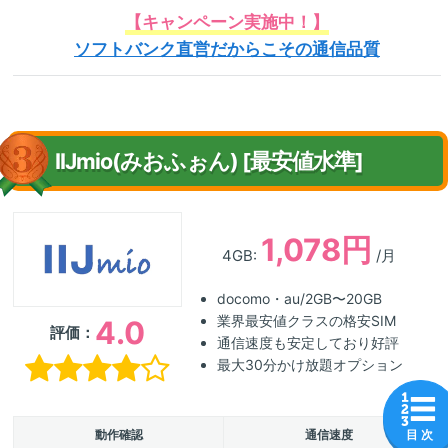
【キャンペーン実施中！】
ソフトバンク直営だからこその通信品質
IIJmio(みおふぉん) [最安値水準]
1,078円
4GB:
/月
docomo・au/2GB〜20GB
業界最安値クラスの格安SIM
4.0
評価：
通信速度も安定しており好評
最大30分かけ放題オプション
目 次
動作確認
通信速度