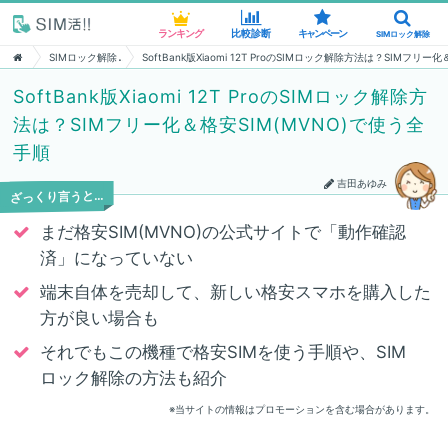
ランキング
ランキング
比較診断
比較診断
キャンペーン
キャンペーン
SIMロック解除
SIMロック解除
SIMロック解除
SoftBank版Xiaomi 12T ProのSIMロック解除方法は？SIMフリ
SoftBank版Xiaomi 12T ProのSIMロック解除方
法は？SIMフリー化＆格安SIM(MVNO)で使う全
手順
吉田あゆみ
ざっくり言うと…
まだ格安SIM(MVNO)の公式サイトで「動作確認
済」になっていない
端末自体を売却して、新しい格安スマホを購入した
方が良い場合も
それでもこの機種で格安SIMを使う手順や、SIM
ロック解除の方法も紹介
※当サイトの情報はプロモーションを含む場合があります。