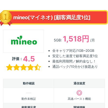
mineo(マイネオ) [顧客満足度1位]
1,518円
5GB:
/月
全キャリア対応/1GB~20GB
安定した速度で顧客満足度1位
4.5
評価：
最低利用期間／解約金なし！
通話パック/10分かけ放題あり
動作確認
通信速度
動作未検証
高速バースト機能
顧客満足度
関連情報