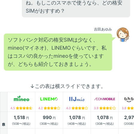
ね。もしこのスマホで使うなら、どの格安
SIMがおすすめ？
吉田あゆみ
ソフトバンク対応の格安SIMは少なく、
mineo(マイネオ)、LINEMOぐらいです。私
はコスパの良かったmineoを使っています
が、どちらも紹介しておきましょう。
↓この表は横スライドできます。
4.5
4.2
4.0
3.9
3.8
1,518
990
1,078
1,078
2,9
円
円
円
円
月額
(5GB〜/税込)
(3GB〜/税込)
(4GB〜/税込)
(3GB〜/税込)
(20GB