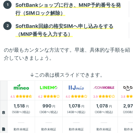
SoftBankショップに行き、MNP予約番号を発
行（SIMロック解除）
SoftBank回線の格安SIMへ申し込みをする
（MNP番号を入力する）
のが最もカンタンな方法です。早速、具体的な手順を紹
介していきましょう。
↓この表は横スライドできます。
4.5
4.2
4.0
3.9
3.8
1,518
990
1,078
1,078
2,9
円
円
円
円
月額
(5GB〜/税込)
(3GB〜/税込)
(4GB〜/税込)
(3GB〜/税込)
(20GB
動作確認
動作未検証
動作未検証
動作未検証
動作未検証
動作未