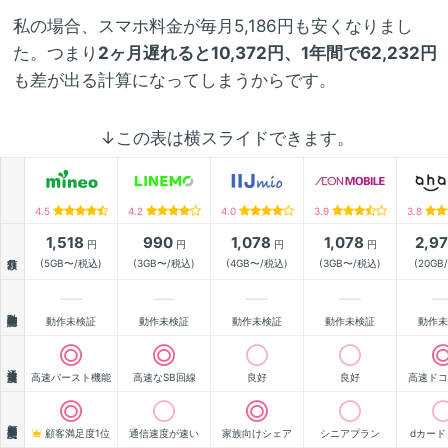
私の場合、スマホ料金が毎月5,186円も安くなりまし
た。つまり
2ヶ月遅れると10,372円、1年間で62,232円
も差が出る計算になってしまうからです。
↓この表は横スライドできます。
4.5
4.2
4.0
3.9
3.8
1,518
990
1,078
1,078
2,9
円
円
円
円
月額
(5GB〜/税込)
(3GB〜/税込)
(4GB〜/税込)
(3GB〜/税込)
(20GB
動作確認
動作未検証
動作未検証
動作未検証
動作未検証
動作未
通信速度
高速バースト機能
高速なSB回線
良好
良好
高速ドコ
顧客満足度
顧客満足度1位
通信速度が速い
家族向けシェア
シニアプラン
dカード