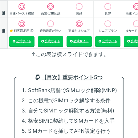
通信速度
高速バースト機能
高速なSB回線
良好
良好
高速ドコ
顧客満足度
顧客満足度1位
通信速度が速い
家族向けシェア
シニアプラン
dカード
公式サイト
公式サイト
公式サイト
公式サイト
公式
↑この表は横スライドできます。
【目次】重要ポイント5つ
SoftBank店舗でSIMロック解除(MNP)
この機種でSIMロック解除する条件
自分でSIMロック解除する方法(無料)
格安SIMに契約してSIMカードを入手
SIMカードを挿してAPN設定を行う