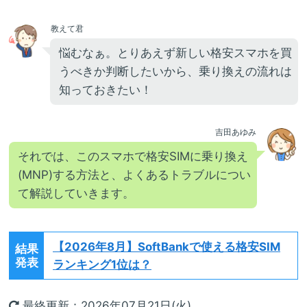
教えて君
悩むなぁ。とりあえず新しい格安スマホを買
うべきか判断したいから、乗り換えの流れは
知っておきたい！
吉田あゆみ
それでは、このスマホで格安SIMに乗り換え
(MNP)する方法と、よくあるトラブルについ
て解説していきます。
【2026年8月】
SoftBankで使える格安SIM
結果
発表
ランキング1位は？
最終更新：2026年07月21日(火)