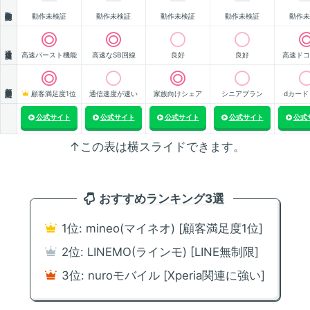
動作確認
動作未検証
動作未検証
動作未検証
動作未検証
動作未
通信速度
高速バースト機能
高速なSB回線
良好
良好
高速ドコ
顧客満足度
顧客満足度1位
通信速度が速い
家族向けシェア
シニアプラン
dカード
公式サイト
公式サイト
公式サイト
公式サイト
公式
↑この表は横スライドできます。
おすすめランキング3選
1位: mineo(マイネオ) [顧客満足度1位]
2位: LINEMO(ラインモ) [LINE無制限]
3位: nuroモバイル [Xperia関連に強い]