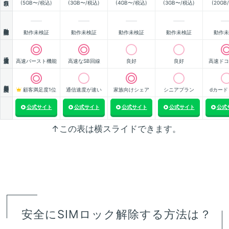
(5GB〜/税込)
(3GB〜/税込)
(4GB〜/税込)
(3GB〜/税込)
(20GB
動作確認
動作未検証
動作未検証
動作未検証
動作未検証
動作未
通信速度
高速バースト機能
高速なSB回線
良好
良好
高速ドコ
顧客満足度
顧客満足度1位
通信速度が速い
家族向けシェア
シニアプラン
dカード
公式サイト
公式サイト
公式サイト
公式サイト
公式
↑この表は横スライドできます。
安全にSIMロック解除する方法は？