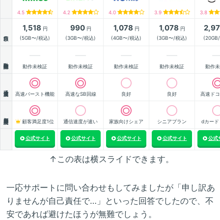
4.5
4.2
4.0
3.9
3.8
1,518
990
1,078
1,078
2,9
円
円
円
円
月額
(5GB〜/税込)
(3GB〜/税込)
(4GB〜/税込)
(3GB〜/税込)
(20GB
動作確認
動作未検証
動作未検証
動作未検証
動作未検証
動作未
通信速度
高速バースト機能
高速なSB回線
良好
良好
高速ドコ
顧客満足度
顧客満足度1位
通信速度が速い
家族向けシェア
シニアプラン
dカード
公式サイト
公式サイト
公式サイト
公式サイト
公式
↑この表は横スライドできます。
一応サポートに問い合わせもしてみましたが「申し訳あ
りませんが自己責任で…」といった回答でしたので、不
安であれば避けたほうが無難でしょう。