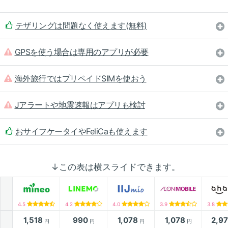
テザリングは問題なく使えます(無料)
GPSを使う場合は専用のアプリが必要
海外旅行ではプリペイドSIMを使おう
Jアラートや地震速報はアプリも検討
おサイフケータイやFeliCaも使えます
↓この表は横スライドできます。
4.5
4.2
4.0
3.9
3.8
1,518
990
1,078
1,078
2,9
円
円
円
円
月額