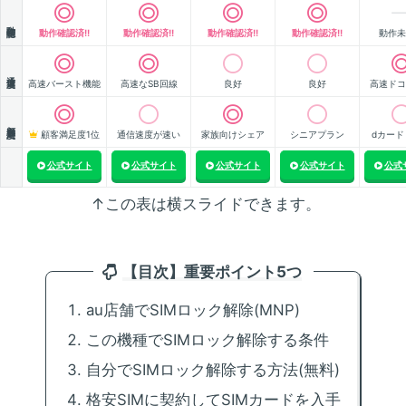
動作確認
動作確認済!!
動作確認済!!
動作確認済!!
動作確認済!!
動作未
通信速度
高速バースト機能
高速なSB回線
良好
良好
高速ドコ
顧客満足度
顧客満足度1位
通信速度が速い
家族向けシェア
シニアプラン
dカード
公式サイト
公式サイト
公式サイト
公式サイト
公式
↑この表は横スライドできます。
【目次】重要ポイント5つ
au店舗でSIMロック解除(MNP)
この機種でSIMロック解除する条件
自分でSIMロック解除する方法(無料)
格安SIMに契約してSIMカードを入手