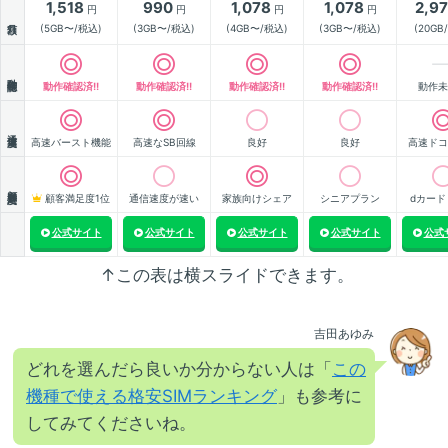
1,518
990
1,078
1,078
2,9
円
円
円
円
月額
(5GB〜/税込)
(3GB〜/税込)
(4GB〜/税込)
(3GB〜/税込)
(20GB
動作確認
動作確認済!!
動作確認済!!
動作確認済!!
動作確認済!!
動作未
通信速度
高速バースト機能
高速なSB回線
良好
良好
高速ドコ
顧客満足度
顧客満足度1位
通信速度が速い
家族向けシェア
シニアプラン
dカード
公式サイト
公式サイト
公式サイト
公式サイト
公式
↑この表は横スライドできます。
吉田あゆみ
どれを選んだら良いか分からない人は「
この
機種で使える格安SIMランキング
」も参考に
してみてくださいね。