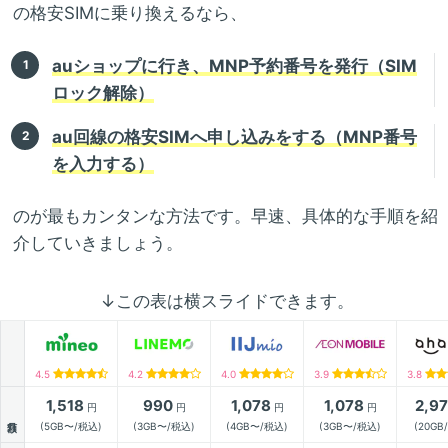
の格安SIMに乗り換えるなら、
auショップに行き、MNP予約番号を発行（SIM
ロック解除）
au回線の格安SIMへ申し込みをする（MNP番号
を入力する）
のが最もカンタンな方法です。早速、具体的な手順を紹
介していきましょう。
↓この表は横スライドできます。
4.5
4.2
4.0
3.9
3.8
1,518
990
1,078
1,078
2,9
円
円
円
円
月額
(5GB〜/税込)
(3GB〜/税込)
(4GB〜/税込)
(3GB〜/税込)
(20GB