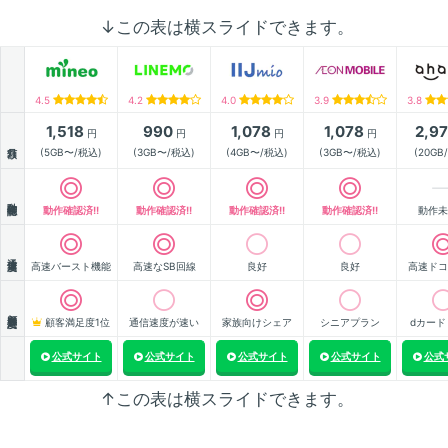
↓この表は横スライドできます。
4.5
4.2
4.0
3.9
3.8
1,518
990
1,078
1,078
2,9
円
円
円
円
月額
(5GB〜/税込)
(3GB〜/税込)
(4GB〜/税込)
(3GB〜/税込)
(20GB
動作確認
動作確認済!!
動作確認済!!
動作確認済!!
動作確認済!!
動作未
通信速度
高速バースト機能
高速なSB回線
良好
良好
高速ドコ
顧客満足度
顧客満足度1位
通信速度が速い
家族向けシェア
シニアプラン
dカード
公式サイト
公式サイト
公式サイト
公式サイト
公式
↑この表は横スライドできます。