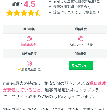
安定した速度で顧客満足度1位
4.5
評価：
最低利用期間／解約金なし！
通話パック/10分かけ放題あり
動作確認
通信速度
動作確認済!!
高速バースト機能
顧客満足度
関連情報
公式サイト
顧客満足度1位
mineo最大の特徴は、格安SIMの弱点とされる
通信速度
が安定していること。
顧客満足度は常にトップクラス
で、当サイト経由の契約数も1位となっています。
料金プランは1GB、5GB、10GB、20GB。主要3キャリ