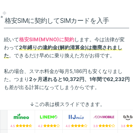
格安SIMに契約してSIMカードを入手
続いて
格安SIM(MVNO)に契約
します。今は法律が変
わって
2年縛りの違約金(解約清算金)は撤廃されまし
た
。できるだけ早めに乗り換えた方がお得です。
私の場合、スマホ料金が毎月5,186円も安くなりまし
た。つまり
2ヶ月遅れると10,372円、1年間で62,232円
も差が出る計算になってしまうからです。
↓この表は横スライドできます。
4.5
4.2
4.0
3.9
3.8