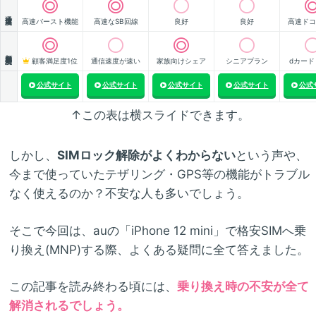
通信速度
高速バースト機能
高速なSB回線
良好
良好
高速ドコ
顧客満足度
顧客満足度1位
通信速度が速い
家族向けシェア
シニアプラン
dカード
公式サイト
公式サイト
公式サイト
公式サイト
公式
↑この表は横スライドできます。
しかし、
SIMロック解除がよくわからない
という声や、
今まで使っていたテザリング・GPS等の機能がトラブル
なく使えるのか？不安な人も多いでしょう。
そこで今回は、auの「iPhone 12 mini」で格安SIMへ乗
り換え(MNP)する際、よくある疑問に全て答えました。
この記事を読み終わる頃には、
乗り換え時の不安が全て
解消されるでしょう。