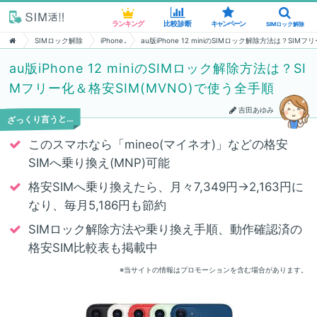
ランキング
ランキング
比較診断
比較診断
キャンペーン
キャンペーン
SIMロック解除
SIMロック解除
SIMロック解除
iPhone
au版iPhone 12 miniのSIMロック解除方法は？SIM
au版iPhone 12 miniのSIMロック解除方法は？SI
Mフリー化＆格安SIM(MVNO)で使う全手順
吉田あゆみ
ざっくり言うと…
このスマホなら「mineo(マイネオ)」などの格安
SIMへ乗り換え(MNP)可能
格安SIMへ乗り換えたら、月々7,349円→2,163円に
なり、毎月5,186円も節約
SIMロック解除方法や乗り換え手順、動作確認済の
格安SIM比較表も掲載中
※当サイトの情報はプロモーションを含む場合があります。