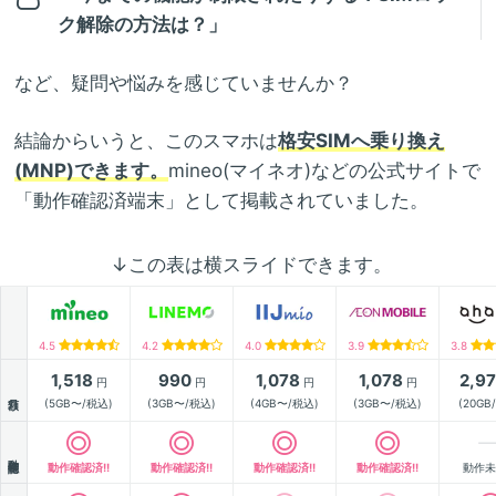
ク解除の方法は？」
など、疑問や悩みを感じていませんか？
結論からいうと、このスマホは
格安SIMへ乗り換え
(MNP)できます。
mineo(マイネオ)などの公式サイトで
「動作確認済端末」として掲載されていました。
↓この表は横スライドできます。
4.5
4.2
4.0
3.9
3.8
1,518
990
1,078
1,078
2,9
円
円
円
円
月額
(5GB〜/税込)
(3GB〜/税込)
(4GB〜/税込)
(3GB〜/税込)
(20GB
動作確認
動作確認済!!
動作確認済!!
動作確認済!!
動作確認済!!
動作未