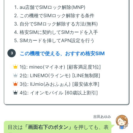
au店舗でSIMロック解除(MNP)
この機種でSIMロック解除する条件
自分でSIMロック解除する方法(無料)
格安SIMに契約してSIMカードを入手
SIMカードを挿してAPN設定を行う
この機種で使える、おすすめ格安SIM
1位: mineo(マイネオ) [顧客満足度1位]
2位: LINEMO(ラインモ) [LINE無制限]
3位: IIJmio(みおふぉん) [最安値水準]
4位: イオンモバイル [60歳以上割引]
吉田あゆみ
目次は
「画面右下のボタン」
を押しても、表