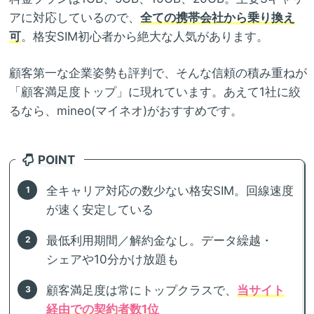
アに対応しているので、
全ての携帯会社から乗り換え
可
。格安SIM初心者から絶大な人気があります。
顧客第一な企業姿勢も評判で、そんな信頼の積み重ねが
「顧客満足度トップ」に現れています。あえて1社に絞
るなら、mineo(マイネオ)がおすすめです。
POINT
全キャリア対応の数少ない格安SIM。回線速度
が速く安定している
最低利用期間／解約金なし。データ繰越・
シェアや10分かけ放題も
顧客満足度は常にトップクラスで、
当サイト
経由での契約者数1位