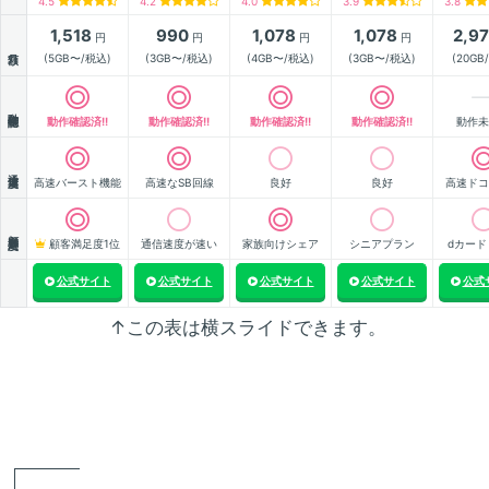
4.5
4.2
4.0
3.9
3.8
1,518
990
1,078
1,078
2,9
円
円
円
円
月額
(5GB〜/税込)
(3GB〜/税込)
(4GB〜/税込)
(3GB〜/税込)
(20GB
動作確認
動作確認済!!
動作確認済!!
動作確認済!!
動作確認済!!
動作未
通信速度
高速バースト機能
高速なSB回線
良好
良好
高速ドコ
顧客満足度
顧客満足度1位
通信速度が速い
家族向けシェア
シニアプラン
dカード
公式サイト
公式サイト
公式サイト
公式サイト
公式
↑この表は横スライドできます。