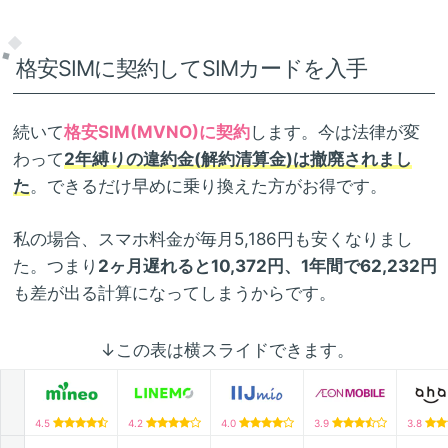
格安SIMに契約してSIMカードを入手
続いて
格安SIM(MVNO)に契約
します。今は法律が変
わって
2年縛りの違約金(解約清算金)は撤廃されまし
た
。できるだけ早めに乗り換えた方がお得です。
私の場合、スマホ料金が毎月5,186円も安くなりまし
た。つまり
2ヶ月遅れると10,372円、1年間で62,232円
も差が出る計算になってしまうからです。
↓この表は横スライドできます。
4.5
4.2
4.0
3.9
3.8