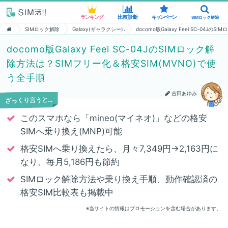
ランキング
ランキング
比較診断
比較診断
キャンペーン
キャンペーン
SIMロック解除
SIMロック解除
SIMロック解除
Galaxy(ギャラクシー)
docomo版Galaxy Feel SC-04
docomo版Galaxy Feel SC-04JのSIMロック解
除方法は？SIMフリー化＆格安SIM(MVNO)で使
う全手順
吉田あゆみ
ざっくり言うと…
このスマホなら「mineo(マイネオ)」などの格安
SIMへ乗り換え(MNP)可能
格安SIMへ乗り換えたら、月々7,349円→2,163円に
なり、毎月5,186円も節約
SIMロック解除方法や乗り換え手順、動作確認済の
格安SIM比較表も掲載中
※当サイトの情報はプロモーションを含む場合があります。