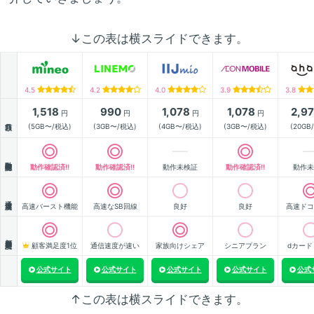
↓この表は横スライドできます。
4.5
4.2
4.0
3.9
3.8
1,518
990
1,078
1,078
2,9
円
円
円
円
月額
(5GB〜/税込)
(3GB〜/税込)
(4GB〜/税込)
(3GB〜/税込)
(20GB
動作確認
動作確認済!!
動作確認済!!
動作未検証
動作確認済!!
動作未
通信速度
高速バースト機能
高速なSB回線
良好
良好
高速ドコ
顧客満足度
顧客満足度1位
通信速度が速い
家族向けシェア
シニアプラン
dカード
公式サイト
公式サイト
公式サイト
公式サイト
公式
↑この表は横スライドできます。