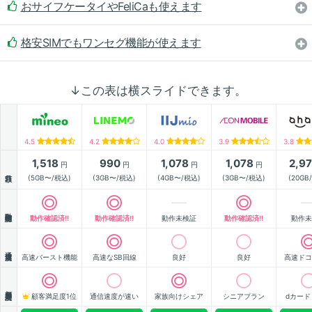
おサイフケータイやFeliCaも使えます
格安SIMでもワンセグ機能が使えます
↓この表は横スライドできます。
4.5
4.2
4.0
3.9
3.8
1,518
990
1,078
1,078
2,9
円
円
円
円
月額
(5GB〜/税込)
(3GB〜/税込)
(4GB〜/税込)
(3GB〜/税込)
(20GB
動作確認
動作確認済!!
動作確認済!!
動作未検証
動作確認済!!
動作未
通信速度
高速バースト機能
高速なSB回線
良好
良好
高速ドコ
顧客満足度
顧客満足度1位
通信速度が速い
家族向けシェア
シニアプラン
dカード