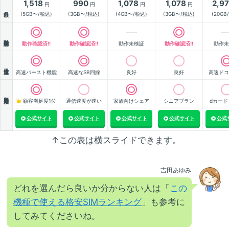
1,518
990
1,078
1,078
2,9
円
円
円
円
月額
(5GB〜/税込)
(3GB〜/税込)
(4GB〜/税込)
(3GB〜/税込)
(20GB
動作確認
動作確認済!!
動作確認済!!
動作未検証
動作確認済!!
動作未
通信速度
高速バースト機能
高速なSB回線
良好
良好
高速ドコ
顧客満足度
顧客満足度1位
通信速度が速い
家族向けシェア
シニアプラン
dカード
公式サイト
公式サイト
公式サイト
公式サイト
公式
↑この表は横スライドできます。
吉田あゆみ
どれを選んだら良いか分からない人は「
この
機種で使える格安SIMランキング
」も参考に
してみてくださいね。