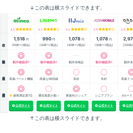
↓この表は横スライドできます。
4.5
4.2
4.0
3.9
3.8
1,518
990
1,078
1,078
2,9
円
円
円
円
月額
(5GB〜/税込)
(3GB〜/税込)
(4GB〜/税込)
(3GB〜/税込)
(20GB
動作確認
動作確認済!!
動作確認済!!
動作未検証
動作確認済!!
動作未
通信速度
高速バースト機能
高速なSB回線
良好
良好
高速ドコ
顧客満足度
顧客満足度1位
通信速度が速い
家族向けシェア
シニアプラン
dカード
公式サイト
公式サイト
公式サイト
公式サイト
公式
↑この表は横スライドできます。