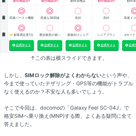
動作確認済!!
動作確認済!!
動作未検証
動作確認済!!
動作未
通信速度
高速バースト機能
高速なSB回線
良好
良好
高速ドコ
顧客満足度
顧客満足度1位
通信速度が速い
家族向けシェア
シニアプラン
dカード
公式サイト
公式サイト
公式サイト
公式サイト
公式
↑この表は横スライドできます。
しかし、
SIMロック解除がよくわからない
という声や、
今まで使っていたテザリング・GPS等の機能がトラブル
なく使えるのか？不安な人も多いでしょう。
そこで今回は、docomoの「Galaxy Feel SC-04J」で
格安SIMへ乗り換え(MNP)する際、よくある疑問に全て
答えました。