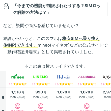
「今までの機能が制限されたりする？SIMロッ
ク解除の方法は？」
など、疑問や悩みを感じていませんか？
結論からいうと、このスマホは
格安SIMへ乗り換え
(MNP)できます。
mineo(マイネオ)などの公式サイトで
「動作確認済端末」として掲載されていました。
↓この表は横スライドできます。
4.5
4.2
4.0
3.9
3.8
1,518
990
1,078
1,078
2,9
円
円
円
円
月額
(5GB〜/税込)
(3GB〜/税込)
(4GB〜/税込)
(3GB〜/税込)
(20GB
動作確認