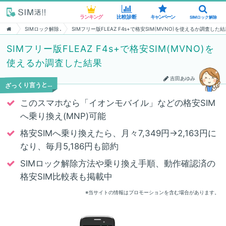
ランキング
ランキング
比較診断
比較診断
キャンペーン
キャンペーン
SIMロック解除
SIMロック解除
SIMロック解除
SIMフリー版FLEAZ F4s+で格安SIM(MVNO)を使えるか調査した
SIMフリー版FLEAZ F4s+で格安SIM(MVNO)を
使えるか調査した結果
吉田あゆみ
ざっくり言うと…
このスマホなら「イオンモバイル」などの格安SIM
へ乗り換え(MNP)可能
格安SIMへ乗り換えたら、月々7,349円→2,163円に
なり、毎月5,186円も節約
SIMロック解除方法や乗り換え手順、動作確認済の
格安SIM比較表も掲載中
※当サイトの情報はプロモーションを含む場合があります。