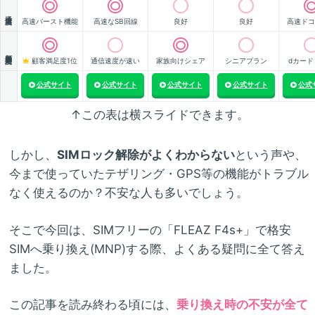
通信速度
高速バースト機能
高速なSB回線
良好
良好
高速ドコ
顧客満足度
顧客満足度1位
通信速度が速い
家族向けシェア
シニアプラン
dカード
公式サイト
公式サイト
公式サイト
公式サイト
公式
↑この表は横スライドできます。
しかし、
SIMロック解除がよくわからない
という声や、
今まで使っていたテザリング・GPS等の機能がトラブル
なく使えるのか？不安な人も多いでしょう。
そこで今回は、SIMフリーの「FLEAZ F4s+」で格安
SIMへ乗り換え(MNP)する際、よくある疑問に全て答え
ました。
この記事を読み終わる頃には、
乗り換え時の不安が全て