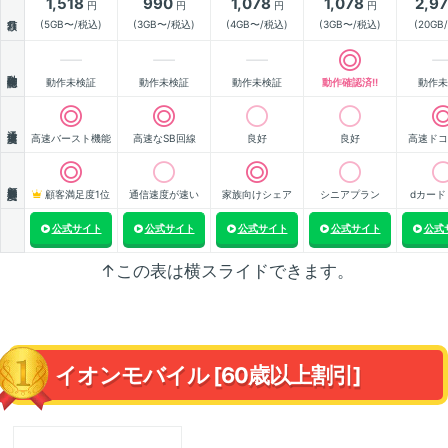
1,518
990
1,078
1,078
2,9
円
円
円
円
月額
(5GB〜/税込)
(3GB〜/税込)
(4GB〜/税込)
(3GB〜/税込)
(20GB
動作確認
動作未検証
動作未検証
動作未検証
動作確認済!!
動作未
通信速度
高速バースト機能
高速なSB回線
良好
良好
高速ドコ
顧客満足度
顧客満足度1位
通信速度が速い
家族向けシェア
シニアプラン
dカード
公式サイト
公式サイト
公式サイト
公式サイト
公式
↑この表は横スライドできます。
イオンモバイル [60歳以上割引]