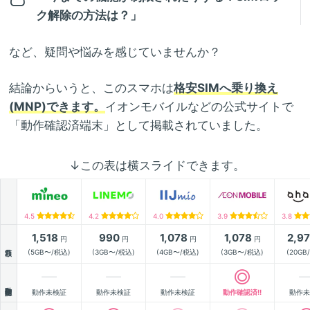
ク解除の方法は？」
など、疑問や悩みを感じていませんか？
結論からいうと、このスマホは
格安SIMへ乗り換え
(MNP)できます。
イオンモバイルなどの公式サイトで
「動作確認済端末」として掲載されていました。
↓この表は横スライドできます。
4.5
4.2
4.0
3.9
3.8
1,518
990
1,078
1,078
2,9
円
円
円
円
月額
(5GB〜/税込)
(3GB〜/税込)
(4GB〜/税込)
(3GB〜/税込)
(20GB
動作確認
動作未検証
動作未検証
動作未検証
動作確認済!!
動作未