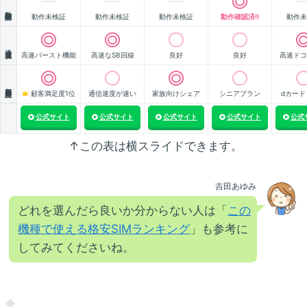
動作確認
動作未検証
動作未検証
動作未検証
動作確認済!!
動作未
通信速度
高速バースト機能
高速なSB回線
良好
良好
高速ドコ
顧客満足度
顧客満足度1位
通信速度が速い
家族向けシェア
シニアプラン
dカード
公式サイト
公式サイト
公式サイト
公式サイト
公式
↑この表は横スライドできます。
吉田あゆみ
どれを選んだら良いか分からない人は「
この
機種で使える格安SIMランキング
」も参考に
してみてくださいね。