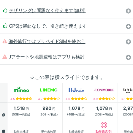
テザリングは問題なく使えます(無料)
GPSは遅延なしで、引き続き使えます
海外旅行ではプリペイドSIMを使おう
Jアラートや地震速報はアプリも検討
↓この表は横スライドできます。
4.5
4.2
4.0
3.9
3.8
1,518
990
1,078
1,078
2,9
円
円
円
円
月額
(5GB〜/税込)
(3GB〜/税込)
(4GB〜/税込)
(3GB〜/税込)
(20GB
動作確認
動作未検証
動作未検証
動作未検証
動作確認済!!
動作未