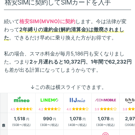
格安SIMに契約してSIMカードを入手
続いて
格安SIM(MVNO)に契約
します。今は法律が変
わって
2年縛りの違約金(解約清算金)は撤廃されまし
た
。できるだけ早めに乗り換えた方がお得です。
私の場合、スマホ料金が毎月5,186円も安くなりまし
た。つまり
2ヶ月遅れると10,372円、1年間で62,232円
も差が出る計算になってしまうからです。
↓この表は横スライドできます。
4.5
4.2
4.0
3.9
3.8
1,518
990
1,078
1,078
2,9
円
円
円
円
月額
(5GB〜/税込)
(3GB〜/税込)
(4GB〜/税込)
(3GB〜/税込)
(20GB