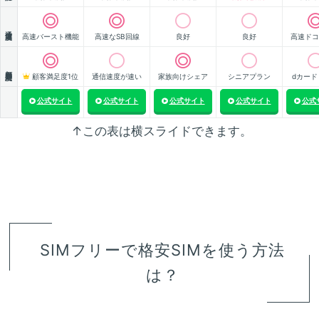
通信速度
高速バースト機能
高速なSB回線
良好
良好
高速ドコ
顧客満足度
顧客満足度1位
通信速度が速い
家族向けシェア
シニアプラン
dカード
公式サイト
公式サイト
公式サイト
公式サイト
公式
↑この表は横スライドできます。
SIMフリーで格安SIMを使う方法
は？