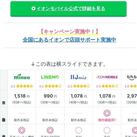
イオンモバイル
公式で詳細を見る
【キャンペーン実施中！】
全国にあるイオンで店頭サポート実施中
↓この表は横スライドできます。
4.5
4.2
4.0
3.9
3.8
1,518
990
1,078
1,078
2,9
円
円
円
円
月額
(5GB〜/税込)
(3GB〜/税込)
(4GB〜/税込)
(3GB〜/税込)
(20GB
動作確認
動作未検証
動作未検証
動作未検証
動作確認済!!
動作未
通信速度