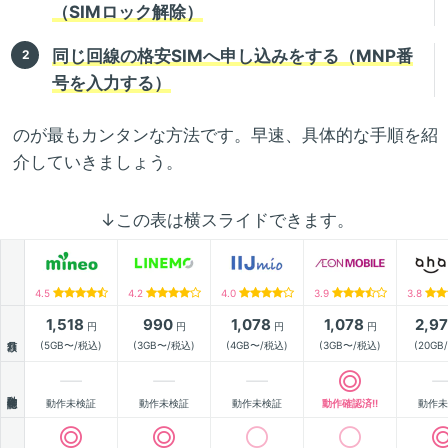
（SIMロック解除）
同じ回線の格安SIMへ申し込みをする（MNP番
号を入力する）
のが最もカンタンな方法です。早速、具体的な手順を紹
介していきましょう。
↓この表は横スライドできます。
4.5
4.2
4.0
3.9
3.8
1,518
990
1,078
1,078
2,9
円
円
円
円
月額
(5GB〜/税込)
(3GB〜/税込)
(4GB〜/税込)
(3GB〜/税込)
(20GB
動作確認
動作未検証
動作未検証
動作未検証
動作確認済!!
動作未
通信速度