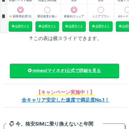
高速バースト機能
高速なSB回線
良好
良好
高速ドコ
顧客満足度
顧客満足度1位
通信速度が速い
家族向けシェア
シニアプラン
dカード
公式サイト
公式サイト
公式サイト
公式サイト
公式
↑この表は横スライドできます。
mineo(マイネオ)
公式で詳細を見る
【キャンペーン実施中！】
全キャリア安定した速度で満足度No.1！
今、格安SIMに乗り換えないと年間