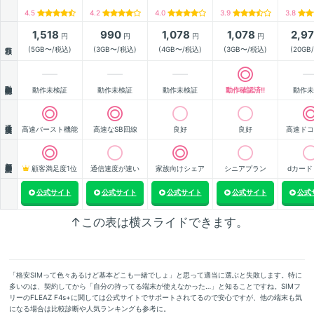
4.5
4.2
4.0
3.9
3.8
1,518
990
1,078
1,078
2,9
円
円
円
円
月額
(5GB〜/税込)
(3GB〜/税込)
(4GB〜/税込)
(3GB〜/税込)
(20GB
動作確認
動作未検証
動作未検証
動作未検証
動作確認済!!
動作未
通信速度
高速バースト機能
高速なSB回線
良好
良好
高速ドコ
顧客満足度
顧客満足度1位
通信速度が速い
家族向けシェア
シニアプラン
dカード
公式サイト
公式サイト
公式サイト
公式サイト
公式
↑この表は横スライドできます。
「格安SIMって色々あるけど基本どこも一緒でしょ」と思って適当に選ぶと失敗します。特に
多いのは、契約してから「自分の持ってる端末が使えなかった…」と知ることですね。SIMフ
リーのFLEAZ F4s+に関しては公式サイトでサポートされてるので安心ですが、他の端末も気
になる場合は比較診断や人気ランキングも参考に。