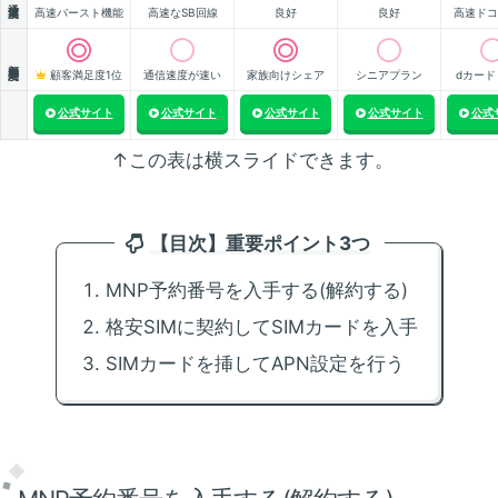
高速バースト機能
高速なSB回線
良好
良好
高速ドコ
顧客満足度
顧客満足度1位
通信速度が速い
家族向けシェア
シニアプラン
dカード
公式サイト
公式サイト
公式サイト
公式サイト
公式
↑この表は横スライドできます。
【目次】重要ポイント3つ
MNP予約番号を入手する(解約する)
格安SIMに契約してSIMカードを入手
SIMカードを挿してAPN設定を行う