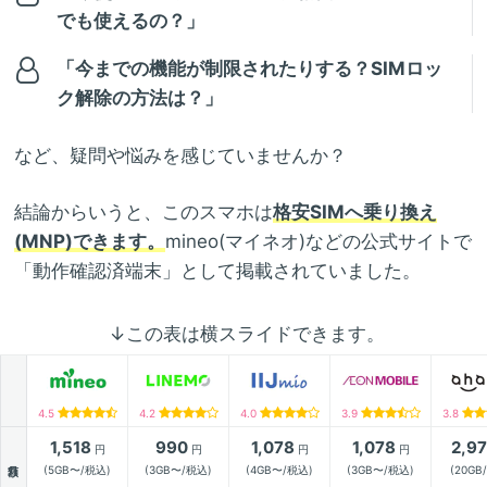
でも使えるの？」
「今までの機能が制限されたりする？SIMロッ
ク解除の方法は？」
など、疑問や悩みを感じていませんか？
結論からいうと、このスマホは
格安SIMへ乗り換え
(MNP)できます。
mineo(マイネオ)などの公式サイトで
「動作確認済端末」として掲載されていました。
↓この表は横スライドできます。
4.5
4.2
4.0
3.9
3.8
1,518
990
1,078
1,078
2,9
円
円
円
円
月額
(5GB〜/税込)
(3GB〜/税込)
(4GB〜/税込)
(3GB〜/税込)
(20GB