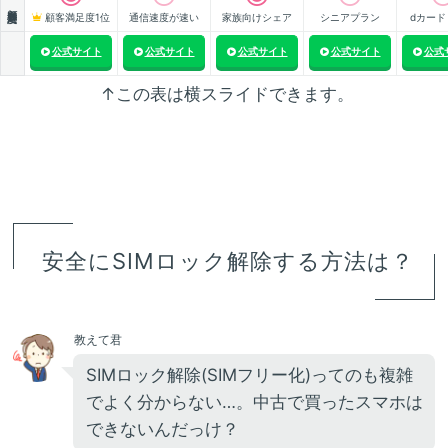
顧客満足度
顧客満足度1位
通信速度が速い
家族向けシェア
シニアプラン
dカード
公式サイト
公式サイト
公式サイト
公式サイト
公式
↑この表は横スライドできます。
安全にSIMロック解除する方法は？
教えて君
SIMロック解除(SIMフリー化)ってのも複雑
でよく分からない…。中古で買ったスマホは
できないんだっけ？