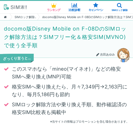
ランキング
ランキング
比較診断
比較診断
キャンペーン
キャンペーン
SIMロック解除
SIMロック解除
SIMロック解除
docomo版Disney Mobile on F-08DのSIMロック解除方法は？
docomo版Disney Mobile on F-08DのSIMロッ
ク解除方法は？SIMフリー化＆格安SIM(MVNO)
で使う全手順
吉田あゆみ
ざっくり言うと…
このスマホなら「mineo(マイネオ)」などの格安
SIMへ乗り換え(MNP)可能
格安SIMへ乗り換えたら、月々7,349円→2,163円に
なり、毎月5,186円も節約
SIMロック解除方法や乗り換え手順、動作確認済の
格安SIM比較表も掲載中
※当サイトの情報はプロモーションを含む場合があります。