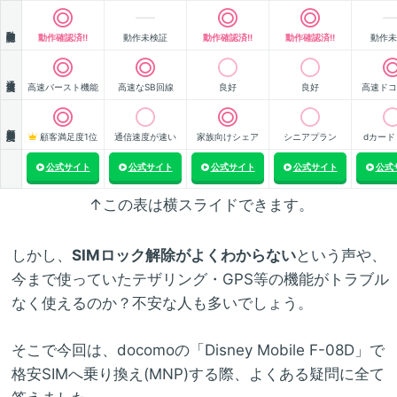
動作確認
動作確認済!!
動作未検証
動作確認済!!
動作確認済!!
動作未
通信速度
高速バースト機能
高速なSB回線
良好
良好
高速ドコ
顧客満足度
顧客満足度1位
通信速度が速い
家族向けシェア
シニアプラン
dカード
公式サイト
公式サイト
公式サイト
公式サイト
公式
↑この表は横スライドできます。
しかし、
SIMロック解除がよくわからない
という声や、
今まで使っていたテザリング・GPS等の機能がトラブル
なく使えるのか？不安な人も多いでしょう。
そこで今回は、docomoの「Disney Mobile F-08D」で
格安SIMへ乗り換え(MNP)する際、よくある疑問に全て