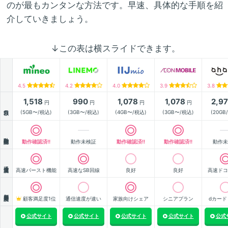
のが最もカンタンな方法です。早速、具体的な手順を紹
介していきましょう。
↓この表は横スライドできます。
4.5
4.2
4.0
3.9
3.8
1,518
990
1,078
1,078
2,9
円
円
円
円
月額
(5GB〜/税込)
(3GB〜/税込)
(4GB〜/税込)
(3GB〜/税込)
(20GB
動作確認
動作確認済!!
動作未検証
動作確認済!!
動作確認済!!
動作未
通信速度
高速バースト機能
高速なSB回線
良好
良好
高速ドコ
顧客満足度
顧客満足度1位
通信速度が速い
家族向けシェア
シニアプラン
dカード
公式サイト
公式サイト
公式サイト
公式サイト
公式