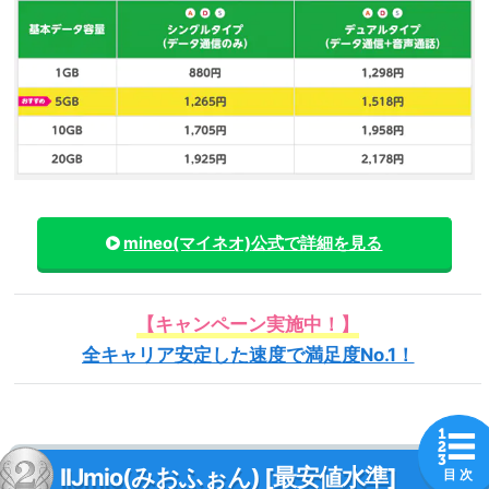
mineo(マイネオ)
公式で詳細を見る
【キャンペーン実施中！】
全キャリア安定した速度で満足度No.1！
IIJmio(みおふぉん) [最安値水準]
目 次