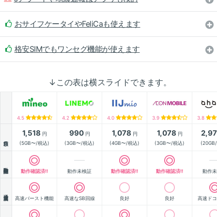
おサイフケータイやFeliCaも使えます
格安SIMでもワンセグ機能が使えます
↓この表は横スライドできます。
4.5
4.2
4.0
3.9
3.8
1,518
990
1,078
1,078
2,9
円
円
円
円
月額
(5GB〜/税込)
(3GB〜/税込)
(4GB〜/税込)
(3GB〜/税込)
(20GB
動作確認
動作確認済!!
動作未検証
動作確認済!!
動作確認済!!
動作未
通信速度
高速バースト機能
高速なSB回線
良好
良好
高速ドコ