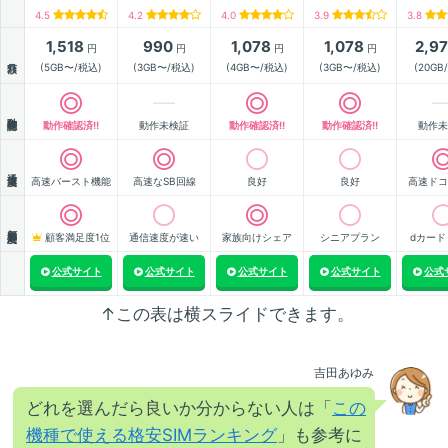
4.5
4.2
4.0
3.9
3.8
1,518
990
1,078
1,078
2,9
円
円
円
円
月額
(5GB〜/税込)
(3GB〜/税込)
(4GB〜/税込)
(3GB〜/税込)
(20GB
動作確認
動作確認済!!
動作未検証
動作確認済!!
動作確認済!!
動作未
通信速度
高速バースト機能
高速なSB回線
良好
良好
高速ドコ
顧客満足度
顧客満足度1位
通信速度が速い
家族向けシェア
シニアプラン
dカード
公式サイト
公式サイト
公式サイト
公式サイト
公式
↑この表は横スライドできます。
吉田あゆみ
どれを選んだら良いか分からない人は「
この
機種で使える格安SIMランキング
」も参考に