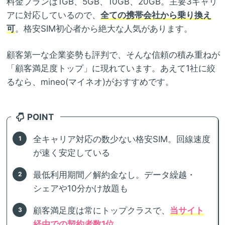
料金プランは1GB、5GB、10GB、20GB。主要3キャリ
アに対応しているので、
全ての携帯会社から乗り換え
可
。格安SIM初心者から絶大な人気があります。
顧客第一な企業姿勢も評判で、そんな信頼の積み重ねが
「顧客満足度トップ」に現れています。あえて1社に絞
るなら、mineo(マイネオ)がおすすめです。
POINT
全キャリア対応の数少ない格安SIM。回線速度
が速く安定している
最低利用期間／解約金なし。データ繰越・
シェアや10分かけ放題も
顧客満足度は常にトップクラスで、
当サイト
経由での契約者数1位