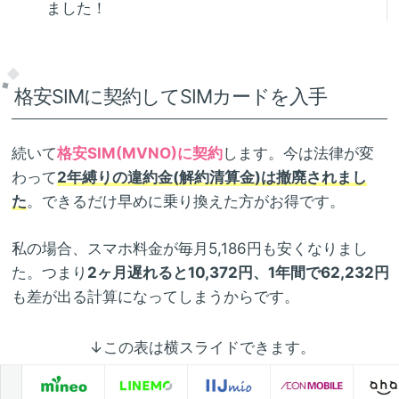
ました！
格安SIMに契約してSIMカードを入手
続いて
格安SIM(MVNO)に契約
します。今は法律が変
わって
2年縛りの違約金(解約清算金)は撤廃されまし
た
。できるだけ早めに乗り換えた方がお得です。
私の場合、スマホ料金が毎月5,186円も安くなりまし
た。つまり
2ヶ月遅れると10,372円、1年間で62,232円
も差が出る計算になってしまうからです。
↓この表は横スライドできます。