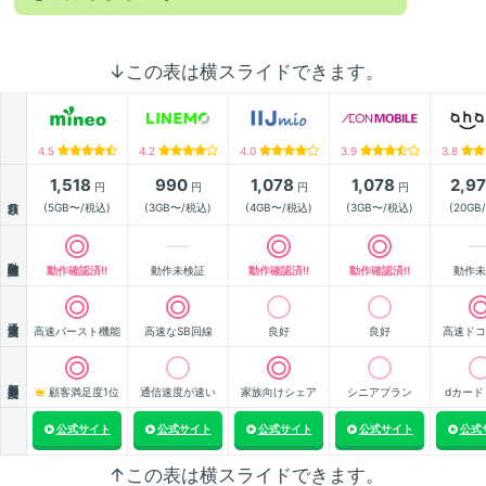
↓この表は横スライドできます。
4.5
4.2
4.0
3.9
3.8
1,518
990
1,078
1,078
2,9
円
円
円
円
月額
(5GB〜/税込)
(3GB〜/税込)
(4GB〜/税込)
(3GB〜/税込)
(20GB
動作確認
動作確認済!!
動作未検証
動作確認済!!
動作確認済!!
動作未
通信速度
高速バースト機能
高速なSB回線
良好
良好
高速ドコ
顧客満足度
顧客満足度1位
通信速度が速い
家族向けシェア
シニアプラン
dカード
公式サイト
公式サイト
公式サイト
公式サイト
公式
↑この表は横スライドできます。