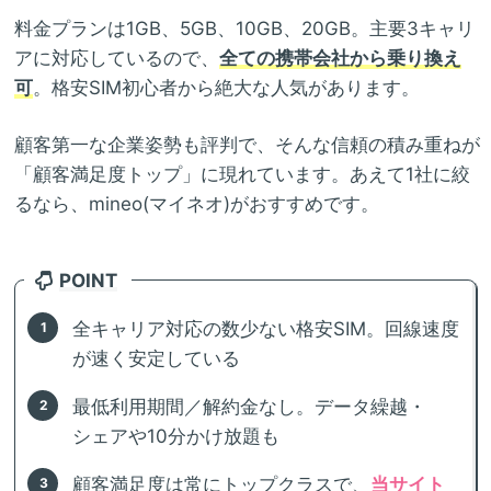
料金プランは1GB、5GB、10GB、20GB。主要3キャリ
アに対応しているので、
全ての携帯会社から乗り換え
可
。格安SIM初心者から絶大な人気があります。
顧客第一な企業姿勢も評判で、そんな信頼の積み重ねが
「顧客満足度トップ」に現れています。あえて1社に絞
るなら、mineo(マイネオ)がおすすめです。
POINT
全キャリア対応の数少ない格安SIM。回線速度
が速く安定している
最低利用期間／解約金なし。データ繰越・
シェアや10分かけ放題も
顧客満足度は常にトップクラスで、
当サイト