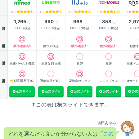
4.5
4.2
4.0
3.9
3.8
1,265
990
968
858
2,9
円
円
円
円
月額
(5GB〜/税込)
(3GB〜/税込)
(4GB〜/税込)
(3GB〜/税込)
(20GB
動作確認
動作確認済!!
動作未検証
動作確認済!!
動作確認済!!
動作未
通信速度
高速バースト機能
高速なSB回線
良好
良好
高速ドコ
顧客満足度
顧客満足度1位
通信速度が速い
家族向けシェア
シニアプラン
dカード
公式サイト
公式サイト
公式サイト
公式サイト
公式
↑この表は横スライドできます。
吉田あゆみ
どれを選んだら良いか分からない人は「
この