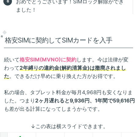
おめでとうございます！SIMロック解除ができ
ました！
格安SIMに契約してSIMカードを入手
続いて
格安SIM(MVNO)に契約
します。今は法律が変
わって
2年縛りの違約金(解約清算金)は撤廃されまし
た
。できるだけ早めに乗り換えた方がお得です。
私の場合、タブレット料金が毎月4,968円も安くなりま
した。つまり
2ヶ月遅れると9,936円、1年間で59,616円
も差が出る計算になってしまうからです。
↓この表は横スライドできます。