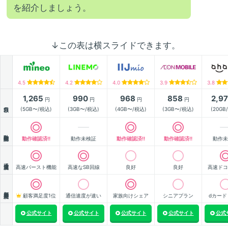
を紹介しましょう。
↓この表は横スライドできます。
4.5
4.2
4.0
3.9
3.8
1,265
990
968
858
2,9
円
円
円
円
月額
(5GB〜/税込)
(3GB〜/税込)
(4GB〜/税込)
(3GB〜/税込)
(20GB
動作確認
動作確認済!!
動作未検証
動作確認済!!
動作確認済!!
動作未
通信速度
高速バースト機能
高速なSB回線
良好
良好
高速ドコ
顧客満足度
顧客満足度1位
通信速度が速い
家族向けシェア
シニアプラン
dカード
公式サイト
公式サイト
公式サイト
公式サイト
公式