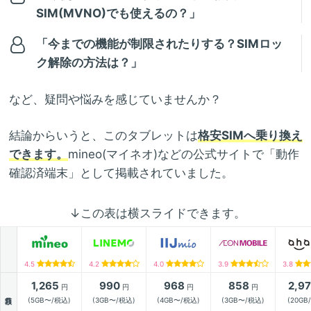
SIM(MVNO)でも使えるの？」
「今までの機能が制限されたりする？SIMロッ
ク解除の方法は？」
など、疑問や悩みを感じていませんか？
結論からいうと、このタブレットは
格安SIMへ乗り換え
できます。
mineo(マイネオ)などの公式サイトで「動作
確認済端末」として掲載されていました。
↓この表は横スライドできます。
4.5
4.2
4.0
3.9
3.8
1,265
990
968
858
2,9
円
円
円
円
月額
(5GB〜/税込)
(3GB〜/税込)
(4GB〜/税込)
(3GB〜/税込)
(20GB