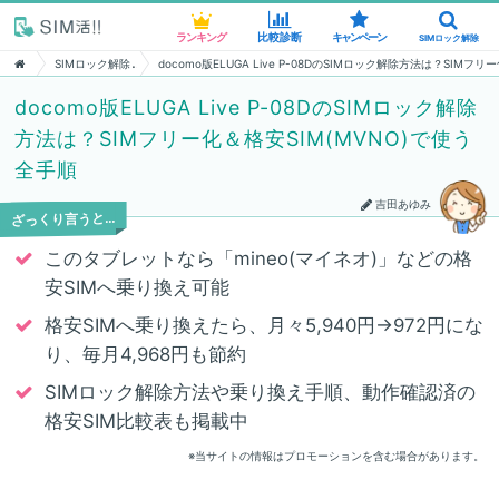
ランキング
ランキング
比較診断
比較診断
キャンペーン
キャンペーン
SIMロック解除
SIMロック解除
SIMロック解除
docomo版ELUGA Live P-08DのSIMロック解除方法は？SIMフ
docomo版ELUGA Live P-08DのSIMロック解除
方法は？SIMフリー化＆格安SIM(MVNO)で使う
全手順
吉田あゆみ
ざっくり言うと…
このタブレットなら「mineo(マイネオ)」などの格
安SIMへ乗り換え可能
格安SIMへ乗り換えたら、月々5,940円→972円にな
り、毎月4,968円も節約
SIMロック解除方法や乗り換え手順、動作確認済の
格安SIM比較表も掲載中
※当サイトの情報はプロモーションを含む場合があります。