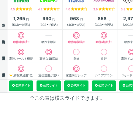
4.5
4.2
4.0
3.9
3.8
1,265
990
968
858
2,9
円
円
円
円
月額
(5GB〜/税込)
(3GB〜/税込)
(4GB〜/税込)
(3GB〜/税込)
(20GB
動作確認
動作確認済!!
動作未検証
動作確認済!!
動作確認済!!
動作未
通信速度
高速バースト機能
高速なSB回線
良好
良好
高速ドコ
顧客満足度
顧客満足度1位
通信速度が速い
家族向けシェア
シニアプラン
dカード
公式サイト
公式サイト
公式サイト
公式サイト
公式
↑この表は横スライドできます。