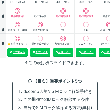
(5GB〜/税込)
(3GB〜/税込)
(4GB〜/税込)
(3GB〜/税込)
(20GB
動作確認
動作確認済!!
動作未検証
動作確認済!!
動作確認済!!
動作未
通信速度
高速バースト機能
高速なSB回線
良好
良好
高速ドコ
顧客満足度
顧客満足度1位
通信速度が速い
家族向けシェア
シニアプラン
dカード
公式サイト
公式サイト
公式サイト
公式サイト
公式
↑この表は横スライドできます。
【目次】重要ポイント5つ
docomo店舗でSIMロック解除手続き
この機種でSIMロック解除する条件
自分でSIMロック解除する方法(無料)