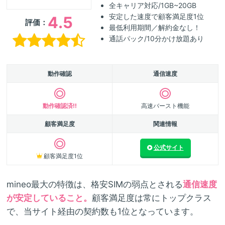
全キャリア対応/1GB~20GB
安定した速度で顧客満足度1位
4.5
評価：
最低利用期間／解約金なし！
通話パック/10分かけ放題あり
動作確認
通信速度
動作確認済!!
高速バースト機能
顧客満足度
関連情報
公式サイト
顧客満足度1位
mineo最大の特徴は、格安SIMの弱点とされる
通信速度
が安定していること。
顧客満足度は常にトップクラス
で、当サイト経由の契約数も1位となっています。