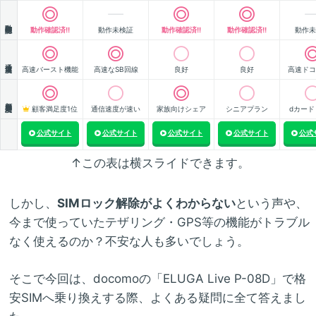
動作確認
動作確認済!!
動作未検証
動作確認済!!
動作確認済!!
動作未
通信速度
高速バースト機能
高速なSB回線
良好
良好
高速ドコ
顧客満足度
顧客満足度1位
通信速度が速い
家族向けシェア
シニアプラン
dカード
公式サイト
公式サイト
公式サイト
公式サイト
公式
↑この表は横スライドできます。
しかし、
SIMロック解除がよくわからない
という声や、
今まで使っていたテザリング・GPS等の機能がトラブル
なく使えるのか？不安な人も多いでしょう。
そこで今回は、docomoの「ELUGA Live P-08D」で格
安SIMへ乗り換えする際、よくある疑問に全て答えまし