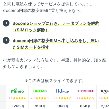
と同じ電波を使ってサービスを提供しています。
docomo回線の格安SIMに乗り換えるなら、
docomoショップに行き、データプランを解約
（SIMロック解除）
docomo回線の格安SIMへ申し込みをし、届い
たSIMカードを挿す
のが最もカンタンな方法です。早速、具体的な手順を紹
介していきましょう。
↓この表は横スライドできます。
4.5
4.2
4.0
3.9
3.8
1,265
990
968
858
2,9
円
円
円
円
月額