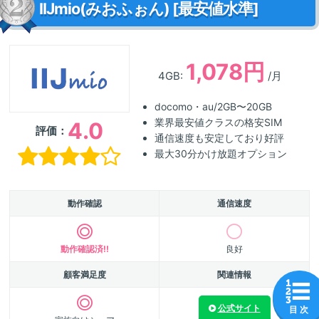
IIJmio(みおふぉん) [最安値水準]
1,078円
4GB:
/月
docomo・au/2GB〜20GB
業界最安値クラスの格安SIM
4.0
評価：
通信速度も安定しており好評
最大30分かけ放題オプション
動作確認
通信速度
動作確認済!!
良好
顧客満足度
関連情報
公式サイト
目 次