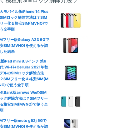
＼ 機種別SIMロック解除方法 ／
方は？
天モバイル版iPhone 14 Plus
SIMロック解除方法は？SIM
口座振替/デビットカード】
リー化＆格安SIM(MVNO)で
レジットカード不要の格安SI
う全手順
徹底比較
IMフリー版Galaxy A23 5Gで
族割は格安SIMでも使える？
安SIM(MVNO)を使えるか調
族向けプランおすすめ格安SI
した結果
―
徹底比較
u版iPad mini 8.3インチ 第6
792
代 Wi-Fi+Cellular 2021年秋
円
カウントフリー】データ無制
デルのSIMロック解除方法
(3GB〜/税込)
使い放題の罠！制限なし格安
？SIMフリー化＆格安SIM(M
IM比較
NO)で使う全手順
oftBank版arrows WeのSIM
安SIMはテザリングできな
動作未検証
ック解除方法は？SIMフリー
？docomo/au/Softbank回
＆格安SIM(MVNO)で使う全
おすすめ比較
順
やや遅い
Phone/Androidのデータ通信
IMフリー版moto g52j 5Gで
節約！ギガ不足を解消して通
安SIM(MVNO)を使えるか調
制限回避
した結果