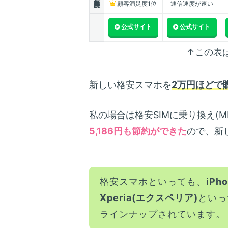
顧客満足度1位
通信速度が速い
公式サイト
公式サイト
↑この表
新しい格安スマホを
2万円ほどで
私の場合は格安SIMに乗り換え(M
5,186円も節約ができた
ので、新
格安スマホといっても、
iPh
Xperia(エクスペリア)
といっ
ラインナップされています。