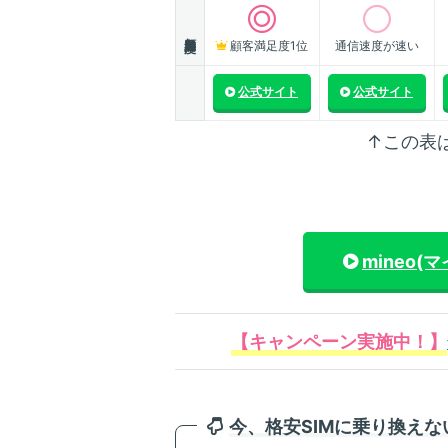
顧客満足度
顧客満足度1位
通信速度が速い
公式サイト
公式サイト
↑この表
mineo(
【キャンペーン実施中！】
今、格安SIMに乗り換え