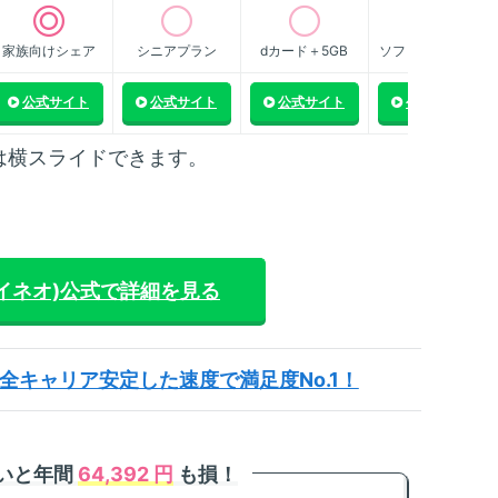
m
回
家族向けシェア
シニアプラン
dカード＋5GB
ソフトバンク傘下
法
公式サイト
公式サイト
公式サイト
公式サイト
m
限
化
は横スライドできます。
m
カ
方
m
マイネオ)
公式で詳細を見る
放
方
全キャリア安定した速度で満足度No.1！
ないと年間
64,392 円
も損！