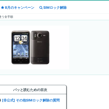
8月の
8月の
キャンペーン
キャンペーン
SIMロック解除
SIMロック解除
)で使う全手順
パッと読むための目次
[非公式] その他SIMロック解除の質問