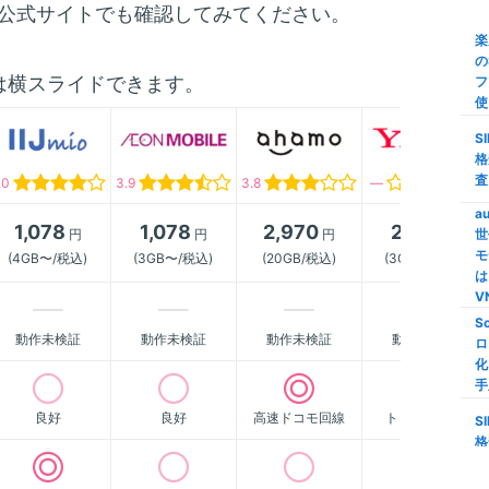
公式サイトでも確認してみてください。
び
楽
の
【
は横スライドできます。
フ
ク
使
M
S
家
格
家
査
.0
3.9
3.8
―
M
a
1,078
1,078
2,970
2,178
円
円
円
円
世
【
モ
(4GB〜/税込)
(3GB〜/税込)
(20GB/税込)
(3GB〜/税込)
限
は
S
V
S
格
動作未検証
動作未検証
動作未検証
動作未検証
ロ
い
化
線
手
良好
良好
高速ドコモ回線
トップクラス
i
S
量
格
信
査