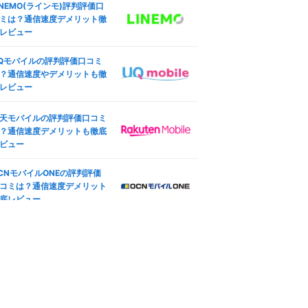
INEMO(ラインモ)評判評価口
ング設定も
した結果
ミは？通信速度デメリット徹
ocomo版iPhone SE (第3世
レビュー
ineo(マイネオ)の端末安心保
)のSIMロック解除方法は？SI
は必要？持ち込み端末やiPho
フリー化＆格安SIM(MVNO)
Qモバイルの評判評価口コミ
e保証も
使う全手順
？通信速度やデメリットも徹
レビュー
天モバイル版iPhone 12のSI
ineo(マイネオ)の契約プラン
ロック解除方法は？SIMフ
更方法は？コース変更・タイ
ー化＆格安SIM(MVNO)で使
天モバイルの評判評価口コミ
変更も
全手順
？通信速度デメリットも徹底
―
oftBank版iPad Pro 11インチ
ビュー
ineo(マイネオ)マイページ徹
4世代 Wi-Fi+Cellular 2022
解説！ログイン方法や設定手
秋モデルのSIMロック解除方
792
CNモバイルONEの評判評価
円
も紹介
は？SIMフリー化＆格安SIM
コミは？通信速度デメリット
(3GB〜/税込)
MVNO)で使う全手順
底レビュー
ineo(マイネオ)アプリ徹底解
IMフリー版TOUGHBOOK FZ
！mineoスイッチやログイン
G2ABHBLAJで格安SIM(MV
ーナスも
動作未検証
O)を使えるか調査した結果
ineo(マイネオ)で機種変更す
方法は？対応機種やSIM変更
徹底解説
やや遅い