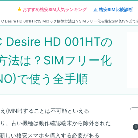
おすすめ格安SIM人気
おすすめ格安SIM人気
ランキング
ランキング
格安SIM
格安SIM
比較診断
比較診断
版HTC Desire HD 001HTのSIMロック解除方法は？SIMフリー化＆格安SIM(MVNO
 Desire HD 001HTの
方法は？SIMフリー化
VNO)で使う全手順
え(MNP)することは不可能といえる
了となり、古い機種は動作確認端末から除外された
は、新しい格安スマホを購入する必要がある