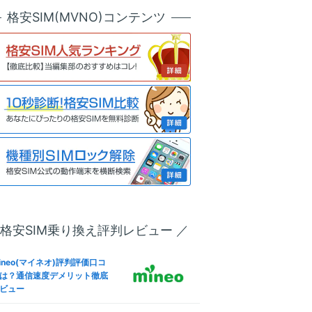
ソニー運営
天モバイル版OPPO Reno7 A
ineo(マイネオ)メールアドレ
格安SIM(MVNO)コンテンツ
SIMロック解除方法は？SIM
設定！キャリアメールから変
リー化＆格安SIM(MVNO)で
公式サイト
も解説
う全手順
ineo(マイネオ)フリータンク
u版iPhone 13 ProのSIMロッ
は？引き出しルール条件やデ
解除方法は？SIMフリー化＆
リット
安SIM(MVNO)で使う全手順
ineo(マイネオ)パケットシェ
IMフリー版Redmi 9Tで格安S
方法は？パケットギフト併用
M(MVNO)を使えるか調査した
お得に
果
oftBank版Xperia 10 VのSIM
ineo(マイネオ)解約方法！違
ック解除方法は？SIMフリー
金(解約金)や日割り料金、SI
＆格安SIM(MVNO)で使う全
返却は？
順
 格安SIM乗り換え評判レビュー ／
IMフリー版Smartphone for
ineo(マイネオ)なら法人契約
apdragon Insiders ZS675
可！ビジネス利用やVPN-SI
W-BL512R16で格安SIM(MV
ineo(マイネオ)評判評価口コ
も徹底解説
O)を使えるか調査した結果
は？通信速度デメリット徹底
ビュー
ineo(マイネオ)海外で使え
IMフリー版OPPO Reno5 Aで
？海外SIMや国際電話・ロー
安SIM(MVNO)を使えるか調