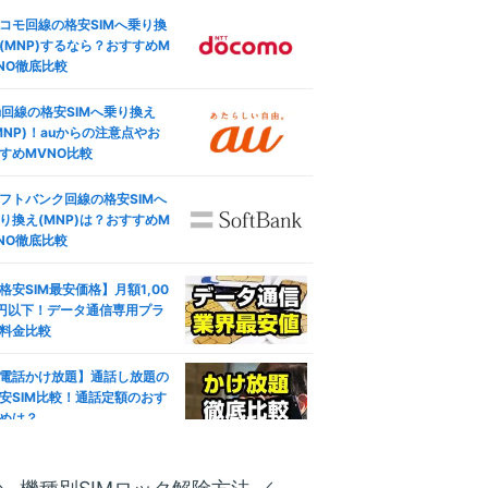
コモ回線の格安SIMへ乗り換
(MNP)するなら？おすすめM
NO徹底比較
u回線の格安SIMへ乗り換え
MNP)！auからの注意点やお
すめMVNO比較
フトバンク回線の格安SIMへ
り換え(MNP)は？おすすめM
NO徹底比較
格安SIM最安価格】月額1,00
円以下！データ通信専用プラ
料金比較
電話かけ放題】通話し放題の
安SIM比較！通話定額のおす
めは？
ブレット対応おすすめ人気格
SIM徹底比較！失敗しない選