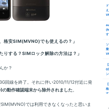
ド
え
V
a
(
す
格安SIM(MVNO)でも使えるの？」
ソ
乗
たりする？SIMロック解除の方法は？」
V
【
んか？
0
ン
3G回線を終了。それに伴い2010/11/12付近に発
【
格
NO)の動作確認端末から除外されました
。
す
」も格安SIM(MVNO)では利用できなくなったと思いま
タ
安