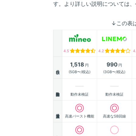
す。より詳しい説明については、
↓この表
4.5
4.2
4
1,518
990
円
円
月額
(5GB〜/税込)
(3GB〜/税込)
動作確認
動作未検証
動作未検証
通信速度
高速バースト機能
高速なSB回線
顧客満足度