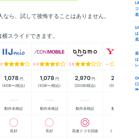
L
ミ
査
コ
d
底
る人なら、試して後悔することはありません。
m
代
証
M
U
n
で
は
は横スライドできます。
底
楽
m
M
変
リ
楽
プ
う
は
.0
3.9
3.8
―
S
レ
m
第
底
年
1,078
1,078
2,970
2,178
O
円
円
円
円
順
法
口
(4GB〜/税込)
(3GB〜/税込)
(20GB/税込)
(3GB〜/税込)
(
徹
m
S
説
-
ボ
動作未検証
動作未検証
動作未検証
動作未検証
N
m
る
も
良好
良好
高速ドコモ回線
トップクラス