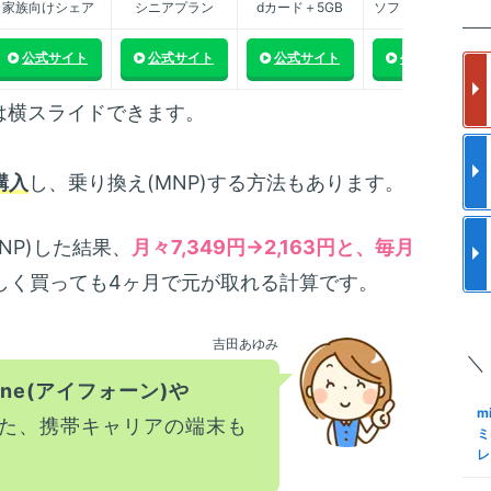
家族向けシェア
シニアプラン
dカード＋5GB
ソフトバンク傘下
楽
m
の
ス
フ
公式サイト
公式サイト
公式サイト
公式サイト
更
使
m
は横スライドできます。
a
と
ク
メ
格
購入
し、乗り換え(MNP)する方法もあります。
m
S
ア
I
で
結
NP)した結果、
月々7,349円→2,163円と、毎月
S
しく買っても4ヶ月で元が取れる計算です。
m
ロ
約
化
M
手
吉田あゆみ
＼
S
m
Sn
one(アイフォーン)や
も
K
m
M
た、携帯キャリアの端末も
N
ミ
レ
m
S
る
格