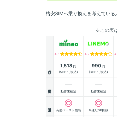
格安SIMへ乗り換えを考えてい
↓この表
4.5
4.2
4
1,518
990
円
円
月額
(5GB〜/税込)
(3GB〜/税込)
動作確認
動作未検証
動作未検証
通信速度
高速バースト機能
高速なSB回線