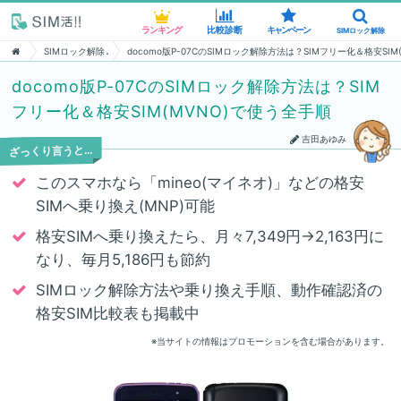
ランキング
ランキング
比較診断
比較診断
キャンペーン
キャンペーン
SIMロック解除
SIMロック解除
SIMロック解除
docomo版P-07CのSIMロック解除方法は？SIMフリー化＆格安SI
docomo版P-07CのSIMロック解除方法は？SIM
フリー化＆格安SIM(MVNO)で使う全手順
吉田あゆみ
ざっくり言うと…
このスマホなら「mineo(マイネオ)」などの格安
SIMへ乗り換え(MNP)可能
格安SIMへ乗り換えたら、月々7,349円→2,163円に
なり、毎月5,186円も節約
SIMロック解除方法や乗り換え手順、動作確認済の
格安SIM比較表も掲載中
※当サイトの情報はプロモーションを含む場合があります。