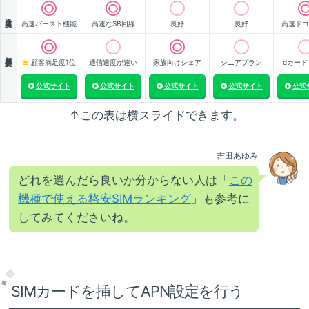
通信速度
高速バースト機能
高速なSB回線
良好
良好
高速ドコ
顧客満足度
顧客満足度1位
通信速度が速い
家族向けシェア
シニアプラン
dカード
公式サイト
公式サイト
公式サイト
公式サイト
公式
↑この表は横スライドできます。
吉田あゆみ
どれを選んだら良いか分からない人は「
この
機種で使える格安SIMランキング
」も参考に
してみてくださいね。
SIMカードを挿してAPN設定を行う