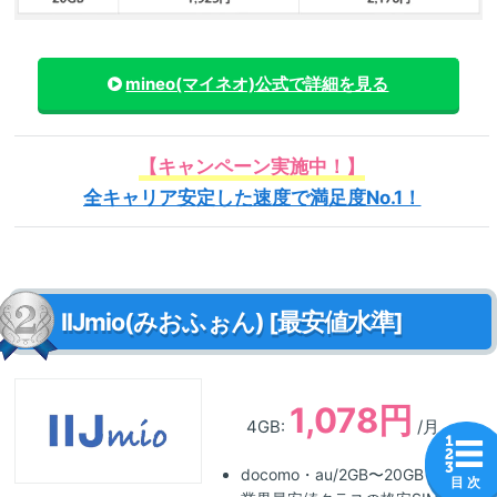
mineo(マイネオ)
公式で詳細を見る
【キャンペーン実施中！】
全キャリア安定した速度で満足度No.1！
IIJmio(みおふぉん) [最安値水準]
1,078円
4GB:
/月
docomo・au/2GB〜20GB
目 次