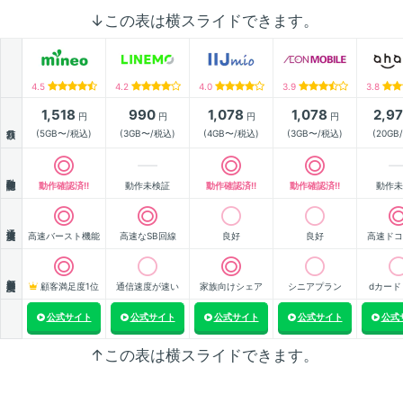
↓この表は横スライドできます。
4.5
4.2
4.0
3.9
3.8
1,518
990
1,078
1,078
2,9
円
円
円
円
月額
(5GB〜/税込)
(3GB〜/税込)
(4GB〜/税込)
(3GB〜/税込)
(20GB
動作確認
動作確認済!!
動作未検証
動作確認済!!
動作確認済!!
動作未
通信速度
高速バースト機能
高速なSB回線
良好
良好
高速ドコ
顧客満足度
顧客満足度1位
通信速度が速い
家族向けシェア
シニアプラン
dカード
公式サイト
公式サイト
公式サイト
公式サイト
公式
↑この表は横スライドできます。