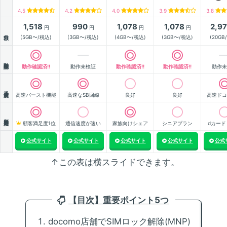
4.5
4.2
4.0
3.9
3.8
1,518
990
1,078
1,078
2,9
円
円
円
円
月額
(5GB〜/税込)
(3GB〜/税込)
(4GB〜/税込)
(3GB〜/税込)
(20GB
動作確認
動作確認済!!
動作未検証
動作確認済!!
動作確認済!!
動作未
通信速度
高速バースト機能
高速なSB回線
良好
良好
高速ドコ
顧客満足度
顧客満足度1位
通信速度が速い
家族向けシェア
シニアプラン
dカード
公式サイト
公式サイト
公式サイト
公式サイト
公式
↑この表は横スライドできます。
【目次】重要ポイント5つ
docomo店舗でSIMロック解除(MNP)