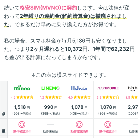
続いて
格安SIM(MVNO)に契約
します。今は法律が変
わって
2年縛りの違約金(解約清算金)は撤廃されまし
た
。できるだけ早めに乗り換えた方がお得です。
私の場合、スマホ料金が毎月5,186円も安くなりまし
た。つまり
2ヶ月遅れると10,372円、1年間で62,232円
も差が出る計算になってしまうからです。
↓この表は横スライドできます。
4.5
4.2
4.0
3.9
3.8
1,518
990
1,078
1,078
2,9
円
円
円
円
月額
(5GB〜/税込)
(3GB〜/税込)
(4GB〜/税込)
(3GB〜/税込)
(20GB
動作確認
動作確認済!!
動作未検証
動作確認済!!
動作確認済!!
動作未