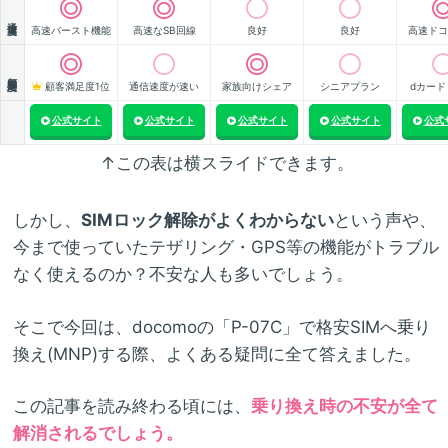
通信速度
高速バースト機能
高速なSB回線
良好
良好
高速ドコ
顧客満足度
顧客満足度1位
通信速度が速い
家族向けシェア
シニアプラン
dカード
公式サイト
公式サイト
公式サイト
公式サイト
公式
↑この表は横スライドできます。
しかし、
SIMロック解除がよくわからない
という声や、
今まで使っていたテザリング・GPS等の機能がトラブル
なく使えるのか？不安な人も多いでしょう。
そこで今回は、docomoの「P-07C」で格安SIMへ乗り
換え(MNP)する際、よくある疑問に全て答えました。
この記事を読み終わる頃には、
乗り換え時の不安が全て
解消されるでしょう。