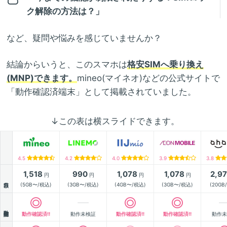
ク解除の方法は？」
など、疑問や悩みを感じていませんか？
結論からいうと、このスマホは
格安SIMへ乗り換え
(MNP)できます。
mineo(マイネオ)などの公式サイトで
「動作確認済端末」として掲載されていました。
↓この表は横スライドできます。
4.5
4.2
4.0
3.9
3.8
1,518
990
1,078
1,078
2,9
円
円
円
円
月額
(5GB〜/税込)
(3GB〜/税込)
(4GB〜/税込)
(3GB〜/税込)
(20GB
動作確認
動作確認済!!
動作未検証
動作確認済!!
動作確認済!!
動作未