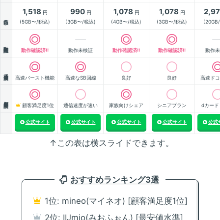
1,518
990
1,078
1,078
2,9
円
円
円
円
月額
(5GB〜/税込)
(3GB〜/税込)
(4GB〜/税込)
(3GB〜/税込)
(20GB
動作確認
動作確認済!!
動作未検証
動作確認済!!
動作確認済!!
動作未
通信速度
高速バースト機能
高速なSB回線
良好
良好
高速ドコ
顧客満足度
顧客満足度1位
通信速度が速い
家族向けシェア
シニアプラン
dカード
公式サイト
公式サイト
公式サイト
公式サイト
公式
↑この表は横スライドできます。
おすすめランキング3選
1位: mineo(マイネオ) [顧客満足度1位]
2位: IIJmio(みおふぉん) [最安値水準]