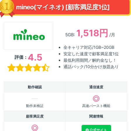
mineo(マイネオ) [顧客満足度1位]
1,518円
5GB:
/月
全キャリア対応/1GB~20GB
安定した速度で顧客満足度1位
4.5
評価：
最低利用期間／解約金なし！
通話パック/10分かけ放題あり
動作確認
通信速度
動作未検証
高速バースト機能
顧客満足度
関連情報
公式サイト