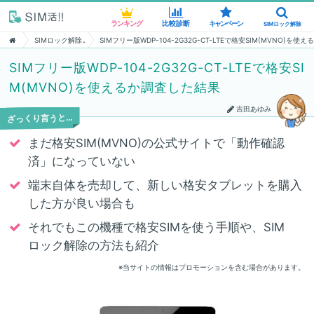
ランキング
ランキング
比較診断
比較診断
キャンペーン
キャンペーン
SIMロック解除
SIMロック解除
SIMロック解除
SIMフリー版WDP-104-2G32G-CT-LTEで格安SIM(MVNO)を
SIMフリー版WDP-104-2G32G-CT-LTEで格安SI
M(MVNO)を使えるか調査した結果
吉田あゆみ
ざっくり言うと…
まだ格安SIM(MVNO)の公式サイトで「動作確認
済」になっていない
端末自体を売却して、新しい格安タブレットを購入
した方が良い場合も
それでもこの機種で格安SIMを使う手順や、SIM
ロック解除の方法も紹介
※当サイトの情報はプロモーションを含む場合があります。