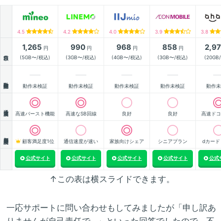
4.5
4.2
4.0
3.9
3.8
1,265
990
968
858
2,9
円
円
円
円
月額
(5GB〜/税込)
(3GB〜/税込)
(4GB〜/税込)
(3GB〜/税込)
(20GB
動作確認
動作未検証
動作未検証
動作未検証
動作未検証
動作未
通信速度
高速バースト機能
高速なSB回線
良好
良好
高速ドコ
顧客満足度
顧客満足度1位
通信速度が速い
家族向けシェア
シニアプラン
dカード
公式サイト
公式サイト
公式サイト
公式サイト
公式
↑この表は横スライドできます。
一応サポートに問い合わせもしてみましたが「申し訳あ
りませんが自己責任で…」といった回答でしたので、不