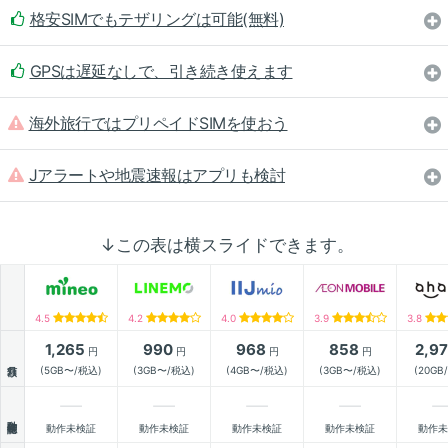
格安SIMでもテザリングは可能(無料)
GPSは遅延なしで、引き続き使えます
海外旅行ではプリペイドSIMを使おう
Jアラートや地震速報はアプリも検討
↓この表は横スライドできます。
4.5
4.2
4.0
3.9
3.8
1,265
990
968
858
2,9
円
円
円
円
月額
(5GB〜/税込)
(3GB〜/税込)
(4GB〜/税込)
(3GB〜/税込)
(20GB
動作確認
動作未検証
動作未検証
動作未検証
動作未検証
動作未