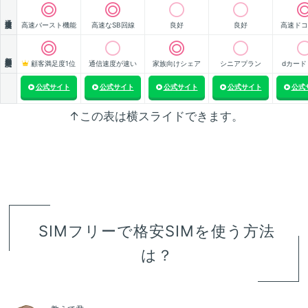
通信速度
高速バースト機能
高速なSB回線
良好
良好
高速ドコ
顧客満足度
顧客満足度1位
通信速度が速い
家族向けシェア
シニアプラン
dカード
公式サイト
公式サイト
公式サイト
公式サイト
公式
↑この表は横スライドできます。
SIMフリーで格安SIMを使う方法
は？