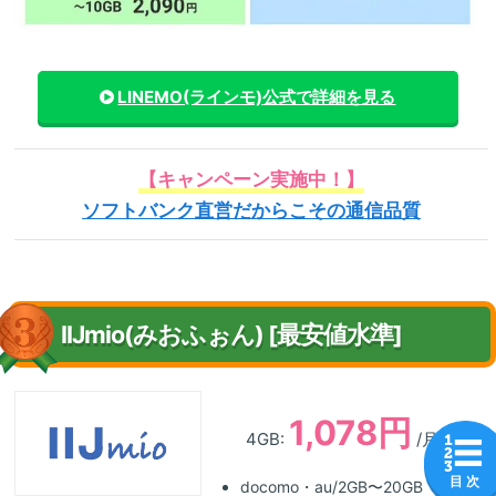
LINEMO(ラインモ)
公式で詳細を見る
【キャンペーン実施中！】
ソフトバンク直営だからこその通信品質
IIJmio(みおふぉん) [最安値水準]
1,078円
4GB:
/月
目 次
docomo・au/2GB〜20GB