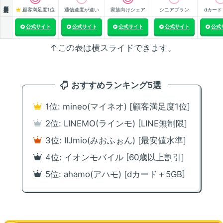
顧客満足度
顧客満足度1位
通信速度が速い
家族向けシェア
シニアプラン
dカード
公式サイト
公式サイト
公式サイト
公式サイト
公式
↑この表は横スライドできます。
おすすめランキング5選
1位: mineo(マイネオ) [顧客満足度1位]
2位: LINEMO(ラインモ) [LINE無制限]
3位: IIJmio(みおふぉん) [最安値水準]
4位: イオンモバイル [60歳以上割引]
5位: ahamo(アハモ) [dカード＋5GB]