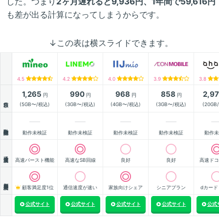
した。つまり
2ヶ月遅れると9,936円、1年間で59,616円
も差が出る計算になってしまうからです。
↓この表は横スライドできます。
4.5
4.2
4.0
3.9
3.8
1,265
990
968
858
2,9
円
円
円
円
月額
(5GB〜/税込)
(3GB〜/税込)
(4GB〜/税込)
(3GB〜/税込)
(20GB
動作確認
動作未検証
動作未検証
動作未検証
動作未検証
動作未
通信速度
高速バースト機能
高速なSB回線
良好
良好
高速ドコ
顧客満足度
顧客満足度1位
通信速度が速い
家族向けシェア
シニアプラン
dカード
公式サイト
公式サイト
公式サイト
公式サイト
公式