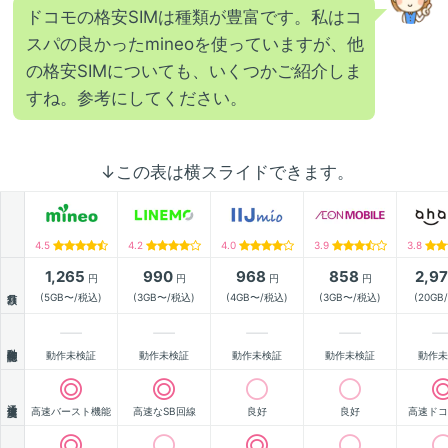
ドコモの格安SIMは種類が豊富です。私はコ
スパの良かったmineoを使っていますが、他
の格安SIMについても、いくつかご紹介しま
すね。参考にしてください。
↓この表は横スライドできます。
4.5
4.2
4.0
3.9
3.8
1,265
990
968
858
2,9
円
円
円
円
月額
(5GB〜/税込)
(3GB〜/税込)
(4GB〜/税込)
(3GB〜/税込)
(20GB
動作確認
動作未検証
動作未検証
動作未検証
動作未検証
動作未
通信速度
高速バースト機能
高速なSB回線
良好
良好
高速ドコ