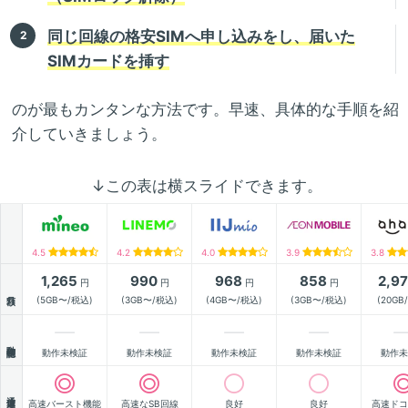
同じ回線の格安SIMへ申し込みをし、届いた
SIMカードを挿す
のが最もカンタンな方法です。早速、具体的な手順を紹
介していきましょう。
↓この表は横スライドできます。
4.5
4.2
4.0
3.9
3.8
1,265
990
968
858
2,9
円
円
円
円
月額
(5GB〜/税込)
(3GB〜/税込)
(4GB〜/税込)
(3GB〜/税込)
(20GB
動作確認
動作未検証
動作未検証
動作未検証
動作未検証
動作未
通信速度
高速バースト機能
高速なSB回線
良好
良好
高速ドコ