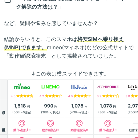
ク解除の方法は？」
など、疑問や悩みを感じていませんか？
結論からいうと、このスマホは
格安SIMへ乗り換え
(MNP)できます。
mineo(マイネオ)などの公式サイトで
「動作確認済端末」として掲載されていました。
↓この表は横スライドできます。
4.5
4.2
4.0
3.9
3.8
1,518
990
1,078
1,078
2,9
円
円
円
円
月額
(5GB〜/税込)
(3GB〜/税込)
(4GB〜/税込)
(3GB〜/税込)
(20GB
動作確認
動作確認済!!
動作確認済!!
動作確認済!!
動作確認済!!
動作未