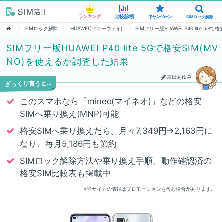
ランキング
ランキング
比較診断
比較診断
キャンペーン
キャンペーン
SIMロック解除
SIMロック解除
SIMロック解除
HUAWEI(ファーウェイ)
SIMフリー版HUAWEI P40 lite 5
SIMフリー版HUAWEI P40 lite 5Gで格安SIM(MV
NO)を使えるか調査した結果
吉田あゆみ
ざっくり言うと…
このスマホなら「mineo(マイネオ)」などの格安
SIMへ乗り換え(MNP)可能
格安SIMへ乗り換えたら、月々7,349円→2,163円に
なり、毎月5,186円も節約
SIMロック解除方法や乗り換え手順、動作確認済の
格安SIM比較表も掲載中
※当サイトの情報はプロモーションを含む場合があります。