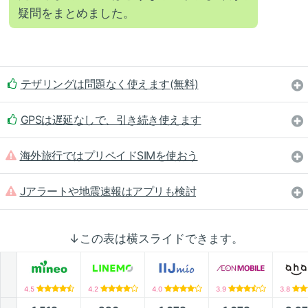
疑問をまとめました。
テザリングは問題なく使えます(無料)
GPSは遅延なしで、引き続き使えます
海外旅行ではプリペイドSIMを使おう
Jアラートや地震速報はアプリも検討
↓この表は横スライドできます。
4.5
4.2
4.0
3.9
3.8