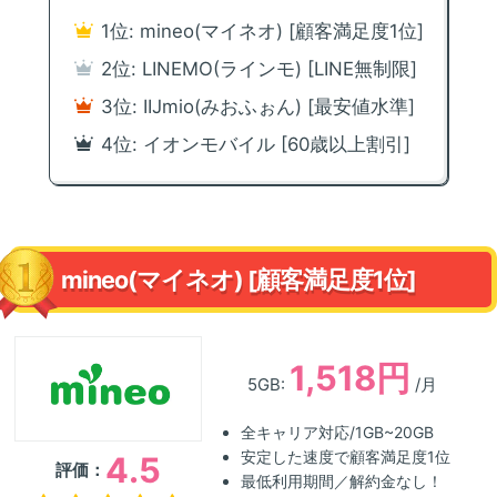
1位: mineo(マイネオ) [顧客満足度1位]
2位: LINEMO(ラインモ) [LINE無制限]
3位: IIJmio(みおふぉん) [最安値水準]
4位: イオンモバイル [60歳以上割引]
mineo(マイネオ) [顧客満足度1位]
1,518円
5GB:
/月
全キャリア対応/1GB~20GB
安定した速度で顧客満足度1位
4.5
評価：
最低利用期間／解約金なし！