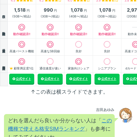
4.5
4.2
4.0
3.9
3.8
1,518
990
1,078
1,078
2,9
円
円
円
円
月額
(5GB〜/税込)
(3GB〜/税込)
(4GB〜/税込)
(3GB〜/税込)
(20GB
動作確認
動作確認済!!
動作確認済!!
動作確認済!!
動作確認済!!
動作未
通信速度
高速バースト機能
高速なSB回線
良好
良好
高速ドコ
顧客満足度
顧客満足度1位
通信速度が速い
家族向けシェア
シニアプラン
dカード
公式サイト
公式サイト
公式サイト
公式サイト
公式
↑この表は横スライドできます。
吉田あゆみ
どれを選んだら良いか分からない人は「
この
機種で使える格安SIMランキング
」も参考に