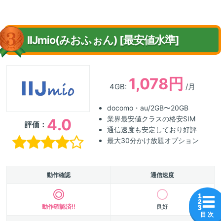
IIJmio(みおふぉん) [最安値水準]
1,078円
4GB:
/月
docomo・au/2GB〜20GB
業界最安値クラスの格安SIM
4.0
評価：
通信速度も安定しており好評
最大30分かけ放題オプション
動作確認
通信速度
動作確認済!!
良好
目 次