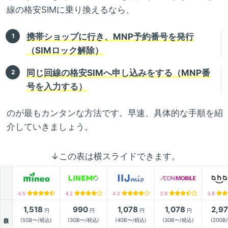
線の格安SIMに乗り換えるなら、
携帯ショップに行き、MNP予約番号を発行
（SIMロック解除）
同じ回線の格安SIMへ申し込みをする（MNP番
号を入力する）
のが最もカンタンな方法です。早速、具体的な手順を紹
介していきましょう。
↓この表は横スライドできます。
4.5
4.2
4.0
3.9
3.8
1,518
990
1,078
1,078
2,9
円
円
円
円
月額
(5GB〜/税込)
(3GB〜/税込)
(4GB〜/税込)
(3GB〜/税込)
(20GB