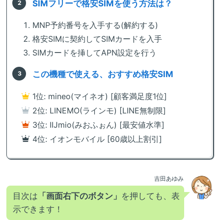
SIMフリーで格安SIMを使う方法は？
MNP予約番号を入手する(解約する)
格安SIMに契約してSIMカードを入手
SIMカードを挿してAPN設定を行う
この機種で使える、おすすめ格安SIM
1位: mineo(マイネオ) [顧客満足度1位]
2位: LINEMO(ラインモ) [LINE無制限]
3位: IIJmio(みおふぉん) [最安値水準]
4位: イオンモバイル [60歳以上割引]
吉田あゆみ
目次は
「画面右下のボタン」
を押しても、表
示できます！