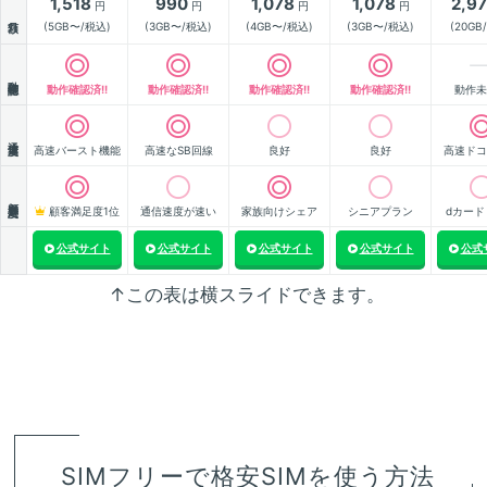
1,518
990
1,078
1,078
2,9
円
円
円
円
月額
(5GB〜/税込)
(3GB〜/税込)
(4GB〜/税込)
(3GB〜/税込)
(20GB
動作確認
動作確認済!!
動作確認済!!
動作確認済!!
動作確認済!!
動作未
通信速度
高速バースト機能
高速なSB回線
良好
良好
高速ドコ
顧客満足度
顧客満足度1位
通信速度が速い
家族向けシェア
シニアプラン
dカード
公式サイト
公式サイト
公式サイト
公式サイト
公式
↑この表は横スライドできます。
SIMフリーで格安SIMを使う方法