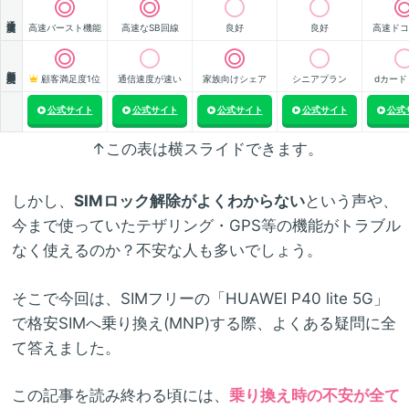
通信速度
高速バースト機能
高速なSB回線
良好
良好
高速ドコ
顧客満足度
顧客満足度1位
通信速度が速い
家族向けシェア
シニアプラン
dカード
公式サイト
公式サイト
公式サイト
公式サイト
公式
↑この表は横スライドできます。
しかし、
SIMロック解除がよくわからない
という声や、
今まで使っていたテザリング・GPS等の機能がトラブル
なく使えるのか？不安な人も多いでしょう。
そこで今回は、SIMフリーの「HUAWEI P40 lite 5G」
で格安SIMへ乗り換え(MNP)する際、よくある疑問に全
て答えました。
この記事を読み終わる頃には、
乗り換え時の不安が全て