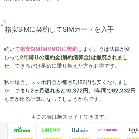
格安SIMに契約してSIMカードを入手
続いて
格安SIM(MVNO)に契約
します。今は法律が変
わって
2年縛りの違約金(解約清算金)は撤廃されまし
た
。できるだけ早めに乗り換えた方がお得です。
私の場合、スマホ料金が毎月5,186円も安くなりまし
た。つまり
2ヶ月遅れると10,372円、1年間で62,232円
も差が出る計算になってしまうからです。
↓この表は横スライドできます。