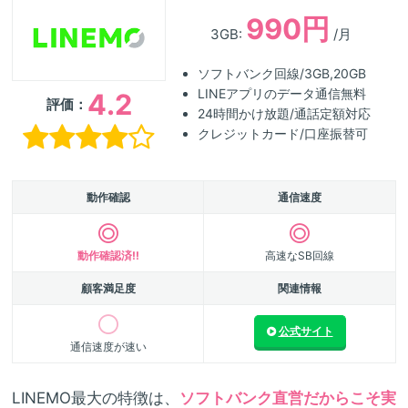
990円
3GB:
/月
ソフトバンク回線/3GB,20GB
LINEアプリのデータ通信無料
4.2
評価：
24時間かけ放題/通話定額対応
クレジットカード/口座振替可
動作確認
通信速度
動作確認済!!
高速なSB回線
顧客満足度
関連情報
公式サイト
通信速度が速い
LINEMO最大の特徴は、
ソフトバンク直営だからこそ実