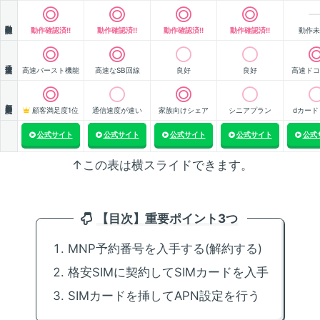
動作確認
動作確認済!!
動作確認済!!
動作確認済!!
動作確認済!!
動作未
通信速度
高速バースト機能
高速なSB回線
良好
良好
高速ドコ
顧客満足度
顧客満足度1位
通信速度が速い
家族向けシェア
シニアプラン
dカード
公式サイト
公式サイト
公式サイト
公式サイト
公式
↑この表は横スライドできます。
【目次】重要ポイント3つ
MNP予約番号を入手する(解約する)
格安SIMに契約してSIMカードを入手
SIMカードを挿してAPN設定を行う