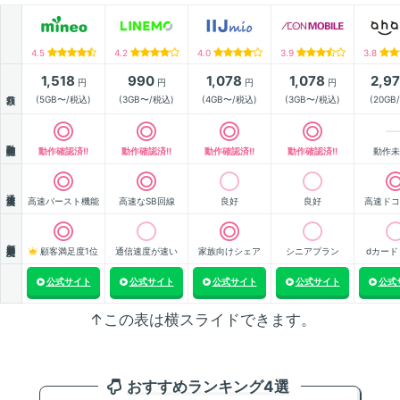
4.5
4.2
4.0
3.9
3.8
1,518
990
1,078
1,078
2,9
円
円
円
円
月額
(5GB〜/税込)
(3GB〜/税込)
(4GB〜/税込)
(3GB〜/税込)
(20GB
動作確認
動作確認済!!
動作確認済!!
動作確認済!!
動作確認済!!
動作未
通信速度
高速バースト機能
高速なSB回線
良好
良好
高速ドコ
顧客満足度
顧客満足度1位
通信速度が速い
家族向けシェア
シニアプラン
dカード
公式サイト
公式サイト
公式サイト
公式サイト
公式
↑この表は横スライドできます。
おすすめランキング4選