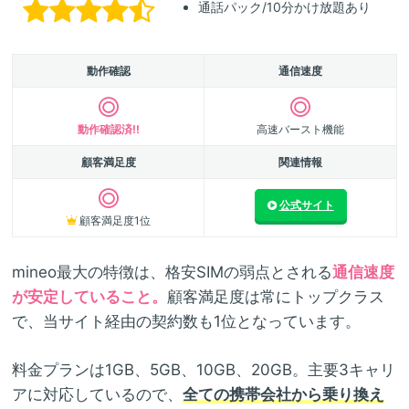
通話パック/10分かけ放題あり
動作確認
通信速度
動作確認済!!
高速バースト機能
顧客満足度
関連情報
公式サイト
顧客満足度1位
mineo最大の特徴は、格安SIMの弱点とされる
通信速度
が安定していること。
顧客満足度は常にトップクラス
で、当サイト経由の契約数も1位となっています。
料金プランは1GB、5GB、10GB、20GB。主要3キャリ
アに対応しているので、
全ての携帯会社から乗り換え