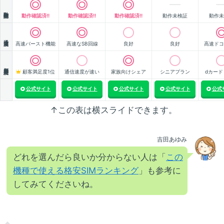
動作確認
動作確認済!!
動作確認済!!
動作確認済!!
動作未検証
動作未
通信速度
高速バースト機能
高速なSB回線
良好
良好
高速ドコ
顧客満足度
顧客満足度1位
通信速度が速い
家族向けシェア
シニアプラン
dカード
公式サイト
公式サイト
公式サイト
公式サイト
公式
↑この表は横スライドできます。
吉田あゆみ
どれを選んだら良いか分からない人は「
この
機種で使える格安SIMランキング
」も参考に
してみてくださいね。