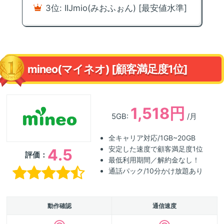
3位: IIJmio(みおふぉん) [最安値水準]
mineo(マイネオ) [顧客満足度1位]
1,518円
5GB:
/月
全キャリア対応/1GB~20GB
安定した速度で顧客満足度1位
4.5
評価：
最低利用期間／解約金なし！
通話パック/10分かけ放題あり
動作確認
通信速度