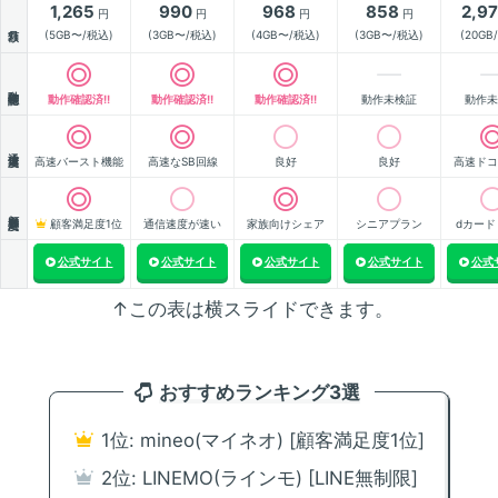
1,265
990
968
858
2,9
円
円
円
円
月額
(5GB〜/税込)
(3GB〜/税込)
(4GB〜/税込)
(3GB〜/税込)
(20GB
動作確認
動作確認済!!
動作確認済!!
動作確認済!!
動作未検証
動作未
通信速度
高速バースト機能
高速なSB回線
良好
良好
高速ドコ
顧客満足度
顧客満足度1位
通信速度が速い
家族向けシェア
シニアプラン
dカード
公式サイト
公式サイト
公式サイト
公式サイト
公式
↑この表は横スライドできます。
おすすめランキング3選
1位: mineo(マイネオ) [顧客満足度1位]
2位: LINEMO(ラインモ) [LINE無制限]