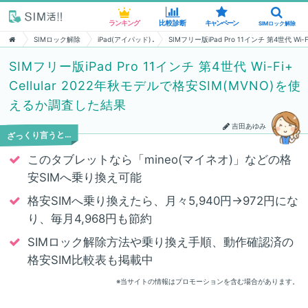
ランキング
ランキング
比較診断
比較診断
キャンペーン
キャンペーン
SIMロック解除
SIMロック解除
SIMロック解除
iPad(アイパッド)
SIMフリー版iPad Pro 11インチ 第4世代 W
SIMフリー版iPad Pro 11インチ 第4世代 Wi-Fi+
Cellular 2022年秋モデルで格安SIM(MVNO)を使
えるか調査した結果
吉田あゆみ
ざっくり言うと…
このタブレットなら「mineo(マイネオ)」などの格
安SIMへ乗り換え可能
格安SIMへ乗り換えたら、月々5,940円→972円にな
り、毎月4,968円も節約
SIMロック解除方法や乗り換え手順、動作確認済の
格安SIM比較表も掲載中
※当サイトの情報はプロモーションを含む場合があります。