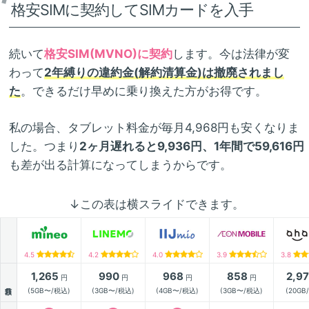
格安SIMに契約してSIMカードを入手
続いて
格安SIM(MVNO)に契約
します。今は法律が変
わって
2年縛りの違約金(解約清算金)は撤廃されまし
た
。できるだけ早めに乗り換えた方がお得です。
私の場合、タブレット料金が毎月4,968円も安くなりま
した。つまり
2ヶ月遅れると9,936円、1年間で59,616円
も差が出る計算になってしまうからです。
↓この表は横スライドできます。
4.5
4.2
4.0
3.9
3.8
1,265
990
968
858
2,9
円
円
円
円
月額
(5GB〜/税込)
(3GB〜/税込)
(4GB〜/税込)
(3GB〜/税込)
(20GB