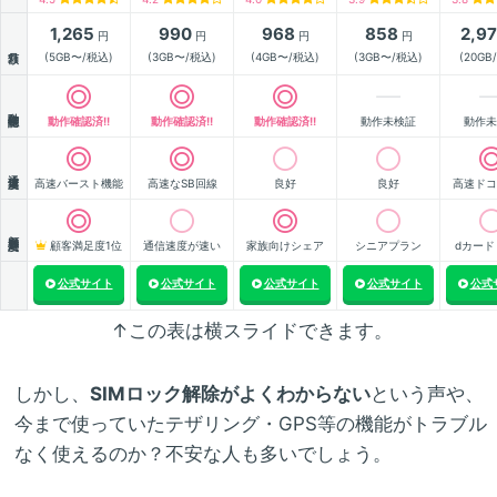
1,265
990
968
858
2,9
円
円
円
円
月額
(5GB〜/税込)
(3GB〜/税込)
(4GB〜/税込)
(3GB〜/税込)
(20GB
動作確認
動作確認済!!
動作確認済!!
動作確認済!!
動作未検証
動作未
通信速度
高速バースト機能
高速なSB回線
良好
良好
高速ドコ
顧客満足度
顧客満足度1位
通信速度が速い
家族向けシェア
シニアプラン
dカード
公式サイト
公式サイト
公式サイト
公式サイト
公式
↑この表は横スライドできます。
しかし、
SIMロック解除がよくわからない
という声や、
今まで使っていたテザリング・GPS等の機能がトラブル
なく使えるのか？不安な人も多いでしょう。