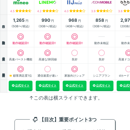
4.5
4.2
4.0
3.9
3.8
1,265
990
968
858
2,9
円
円
円
円
月額
(5GB〜/税込)
(3GB〜/税込)
(4GB〜/税込)
(3GB〜/税込)
(20GB
動作確認
動作確認済!!
動作確認済!!
動作確認済!!
動作未検証
動作未
通信速度
高速バースト機能
高速なSB回線
良好
良好
高速ドコ
顧客満足度
顧客満足度1位
通信速度が速い
家族向けシェア
シニアプラン
dカード
公式サイト
公式サイト
公式サイト
公式サイト
公式
↑この表は横スライドできます。
【目次】重要ポイント3つ