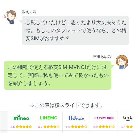
教えて君
心配していたけど、思ったより大丈夫そうだ
ね。もしこのタブレットで使うなら、どの格
安SIMがおすすめ？
吉田あゆみ
この機種で使える格安SIM(MVNO)だけに限
定して、実際に私も使ってみて良かったもの
を紹介しましょう。
↓この表は横スライドできます。
4.5
4.2
4.0
3.9
3.8