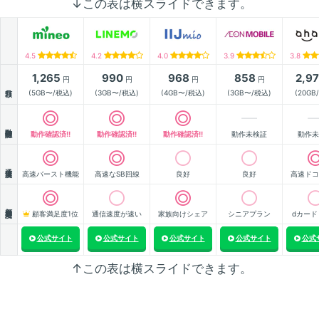
↓この表は横スライドできます。
4.5
4.2
4.0
3.9
3.8
1,265
990
968
858
2,9
円
円
円
円
月額
(5GB〜/税込)
(3GB〜/税込)
(4GB〜/税込)
(3GB〜/税込)
(20GB
動作確認
動作確認済!!
動作確認済!!
動作確認済!!
動作未検証
動作未
通信速度
高速バースト機能
高速なSB回線
良好
良好
高速ドコ
顧客満足度
顧客満足度1位
通信速度が速い
家族向けシェア
シニアプラン
dカード
公式サイト
公式サイト
公式サイト
公式サイト
公式
↑この表は横スライドできます。