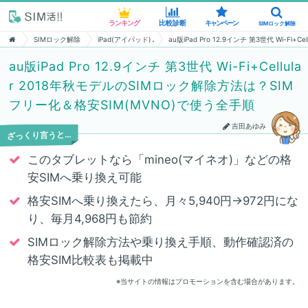
ランキング
ランキング
比較診断
比較診断
キャンペーン
キャンペーン
SIMロック解除
SIMロック解除
SIMロック解除
iPad(アイパッド)
au版iPad Pro 12.9インチ 第3世代 Wi-
au版iPad Pro 12.9インチ 第3世代 Wi-Fi+Cellula
r 2018年秋モデルのSIMロック解除方法は？SIM
フリー化＆格安SIM(MVNO)で使う全手順
吉田あゆみ
ざっくり言うと…
このタブレットなら「mineo(マイネオ)」などの格
安SIMへ乗り換え可能
格安SIMへ乗り換えたら、月々5,940円→972円にな
り、毎月4,968円も節約
SIMロック解除方法や乗り換え手順、動作確認済の
格安SIM比較表も掲載中
※当サイトの情報はプロモーションを含む場合があります。