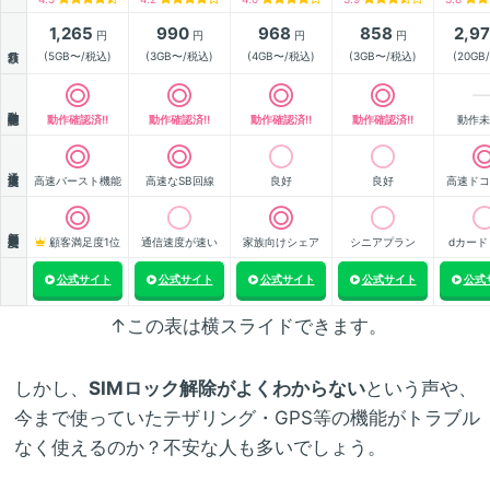
1,265
990
968
858
2,9
円
円
円
円
月額
(5GB〜/税込)
(3GB〜/税込)
(4GB〜/税込)
(3GB〜/税込)
(20GB
動作確認
動作確認済!!
動作確認済!!
動作確認済!!
動作確認済!!
動作未
通信速度
高速バースト機能
高速なSB回線
良好
良好
高速ドコ
顧客満足度
顧客満足度1位
通信速度が速い
家族向けシェア
シニアプラン
dカード
公式サイト
公式サイト
公式サイト
公式サイト
公式
↑この表は横スライドできます。
しかし、
SIMロック解除がよくわからない
という声や、
今まで使っていたテザリング・GPS等の機能がトラブル
なく使えるのか？不安な人も多いでしょう。