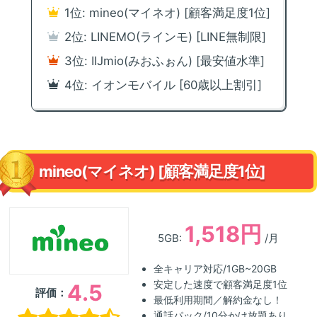
1位: mineo(マイネオ) [顧客満足度1位]
2位: LINEMO(ラインモ) [LINE無制限]
3位: IIJmio(みおふぉん) [最安値水準]
4位: イオンモバイル [60歳以上割引]
mineo(マイネオ) [顧客満足度1位]
1,518円
5GB:
/月
全キャリア対応/1GB~20GB
安定した速度で顧客満足度1位
4.5
評価：
最低利用期間／解約金なし！
通話パック/10分かけ放題あり