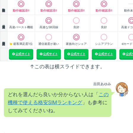
動作確認
動作確認済!!
動作確認済!!
動作確認済!!
動作確認済!!
動作未
通信速度
高速バースト機能
高速なSB回線
良好
良好
高速ドコ
顧客満足度
顧客満足度1位
通信速度が速い
家族向けシェア
シニアプラン
dカード
公式サイト
公式サイト
公式サイト
公式サイト
公式
↑この表は横スライドできます。
吉田あゆみ
どれを選んだら良いか分からない人は「
この
機種で使える格安SIMランキング
」も参考に
してみてくださいね。