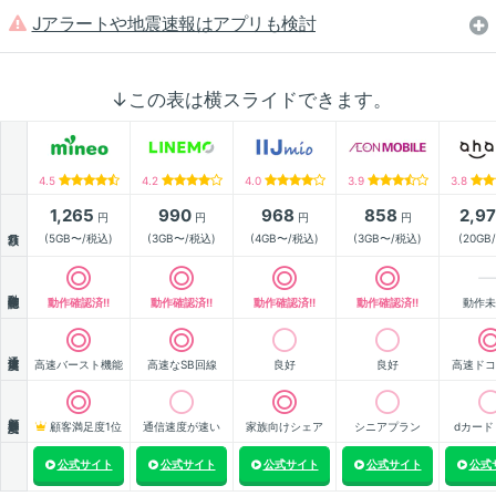
Jアラートや地震速報はアプリも検討
↓この表は横スライドできます。
4.5
4.2
4.0
3.9
3.8
1,265
990
968
858
2,9
円
円
円
円
月額
(5GB〜/税込)
(3GB〜/税込)
(4GB〜/税込)
(3GB〜/税込)
(20GB
動作確認
動作確認済!!
動作確認済!!
動作確認済!!
動作確認済!!
動作未
通信速度
高速バースト機能
高速なSB回線
良好
良好
高速ドコ
顧客満足度
顧客満足度1位
通信速度が速い
家族向けシェア
シニアプラン
dカード
公式サイト
公式サイト
公式サイト
公式サイト
公式