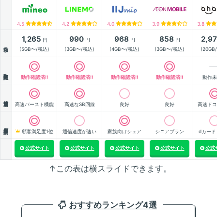
4.5
4.2
4.0
3.9
3.8
1,265
990
968
858
2,9
円
円
円
円
月額
(5GB〜/税込)
(3GB〜/税込)
(4GB〜/税込)
(3GB〜/税込)
(20GB
動作確認
動作確認済!!
動作確認済!!
動作確認済!!
動作確認済!!
動作未
通信速度
高速バースト機能
高速なSB回線
良好
良好
高速ドコ
顧客満足度
顧客満足度1位
通信速度が速い
家族向けシェア
シニアプラン
dカード
公式サイト
公式サイト
公式サイト
公式サイト
公式
↑この表は横スライドできます。
おすすめランキング4選