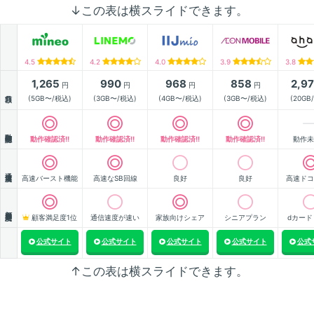
↓この表は横スライドできます。
4.5
4.2
4.0
3.9
3.8
1,265
990
968
858
2,9
円
円
円
円
月額
(5GB〜/税込)
(3GB〜/税込)
(4GB〜/税込)
(3GB〜/税込)
(20GB
動作確認
動作確認済!!
動作確認済!!
動作確認済!!
動作確認済!!
動作未
通信速度
高速バースト機能
高速なSB回線
良好
良好
高速ドコ
顧客満足度
顧客満足度1位
通信速度が速い
家族向けシェア
シニアプラン
dカード
公式サイト
公式サイト
公式サイト
公式サイト
公式
↑この表は横スライドできます。