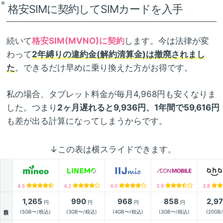
格安SIMに契約してSIMカードを入手
続いて
格安SIM(MVNO)に契約
します。今は法律が変
わって
2年縛りの違約金(解約清算金)は撤廃されまし
た
。できるだけ早めに乗り換えた方がお得です。
私の場合、タブレット料金が毎月4,968円も安くなりま
した。つまり
2ヶ月遅れると9,936円、1年間で59,616円
も差が出る計算になってしまうからです。
↓この表は横スライドできます。
4.5
4.2
4.0
3.9
3.8
1,265
990
968
858
2,9
円
円
円
円
月額
(5GB〜/税込)
(3GB〜/税込)
(4GB〜/税込)
(3GB〜/税込)
(20GB