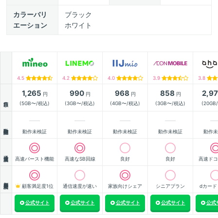
カラーバリ
ブラック
エーション
ホワイト
4.5
4.2
4.0
3.9
3.8
1,265
990
968
858
2,9
円
円
円
円
月額
(5GB〜/税込)
(3GB〜/税込)
(4GB〜/税込)
(3GB〜/税込)
(20GB
動作確認
動作未検証
動作未検証
動作未検証
動作未検証
動作未
通信速度
高速バースト機能
高速なSB回線
良好
良好
高速ドコ
顧客満足度
顧客満足度1位
通信速度が速い
家族向けシェア
シニアプラン
dカード
公式サイト
公式サイト
公式サイト
公式サイト
公式