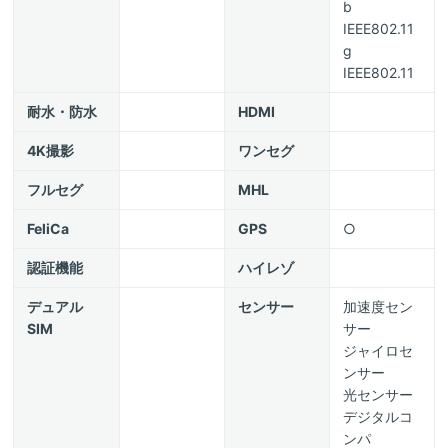
b
IEEE802.11
g
IEEE802.11
耐水・防水
HDMI
4K撮影
ワンセグ
フルセグ
MHL
FeliCa
GPS
○
認証機能
ハイレゾ
デュアル
センサー
加速度セン
SIM
サー
ジャイロセ
ンサー
光センサー
デジタルコ
ンパ