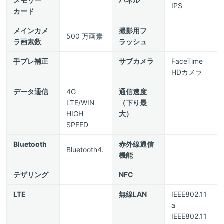
メモリー
パネル
IPS
カード
メインカメ
撮影用フ
500 万画素
ラ画素数
ラッシュ
手ブレ補正
サブカメラ
FaceTime
HDカメラ
データ通信
4G
通信速度
LTE/WIN
（下り最
HIGH
大）
SPEED
Bluetooth
赤外線通信
Bluetooth4.
機能
テザリング
NFC
LTE
無線LAN
IEEE802.11
a
IEEE802.11