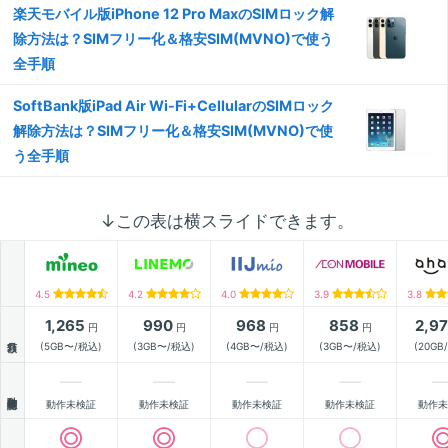
楽天モバイル版iPhone 12 Pro MaxのSIMロック解
除方法は？SIMフリー化＆格安SIM(MVNO)で使う
全手順
SoftBank版iPad Air Wi-Fi+CellularのSIMロック
解除方法は？SIMフリー化＆格安SIM(MVNO)で使
う全手順
↓この表は横スライドできます。
4.5
4.2
4.0
3.9
3.8
1,265
990
968
858
2,9
円
円
円
円
月額
(5GB〜/税込)
(3GB〜/税込)
(4GB〜/税込)
(3GB〜/税込)
(20GB
動作確認
動作未検証
動作未検証
動作未検証
動作未検証
動作未
通信速度