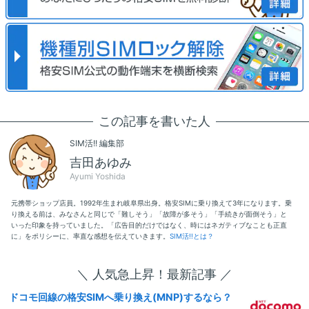
この記事を書いた人
SIM活!! 編集部
吉田あゆみ
Ayumi Yoshida
元携帯ショップ店員。1992年生まれ岐阜県出身。格安SIMに乗り換えて3年になります。乗
り換える前は、みなさんと同じで「難しそう」「故障が多そう」「手続きが面倒そう」と
いった印象を持っていました。「広告目的だけではなく、時にはネガティブなことも正直
に」をポリシーに、率直な感想を伝えていきます。
SIM活!!とは？
＼ 人気急上昇！最新記事 ／
ドコモ回線の格安SIMへ乗り換え(MNP)するなら？