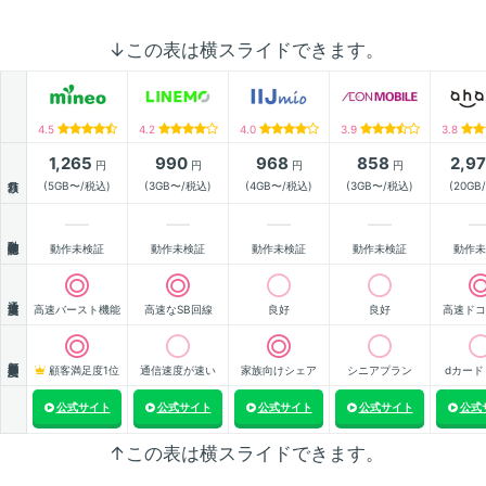
↓この表は横スライドできます。
4.5
4.2
4.0
3.9
3.8
1,265
990
968
858
2,9
円
円
円
円
月額
(5GB〜/税込)
(3GB〜/税込)
(4GB〜/税込)
(3GB〜/税込)
(20GB
動作確認
動作未検証
動作未検証
動作未検証
動作未検証
動作未
通信速度
高速バースト機能
高速なSB回線
良好
良好
高速ドコ
顧客満足度
顧客満足度1位
通信速度が速い
家族向けシェア
シニアプラン
dカード
公式サイト
公式サイト
公式サイト
公式サイト
公式
↑この表は横スライドできます。