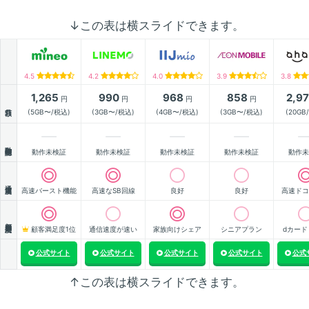
↓この表は横スライドできます。
4.5
4.2
4.0
3.9
3.8
1,265
990
968
858
2,9
円
円
円
円
月額
(5GB〜/税込)
(3GB〜/税込)
(4GB〜/税込)
(3GB〜/税込)
(20GB
動作確認
動作未検証
動作未検証
動作未検証
動作未検証
動作未
通信速度
高速バースト機能
高速なSB回線
良好
良好
高速ドコ
顧客満足度
顧客満足度1位
通信速度が速い
家族向けシェア
シニアプラン
dカード
公式サイト
公式サイト
公式サイト
公式サイト
公式
↑この表は横スライドできます。