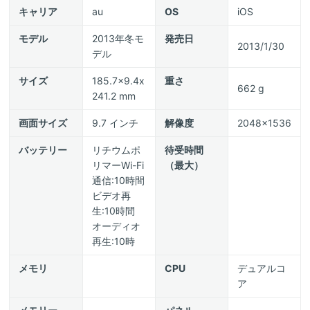
キャリア
au
OS
iOS
モデル
2013年冬モ
発売日
2013/1/30
デル
サイズ
185.7x9.4x
重さ
662 g
241.2 mm
画面サイズ
9.7 インチ
解像度
2048x1536
バッテリー
リチウムポ
待受時間
リマーWi-Fi
（最大）
通信:10時間
ビデオ再
生:10時間
オーディオ
再生:10時
メモリ
CPU
デュアルコ
ア