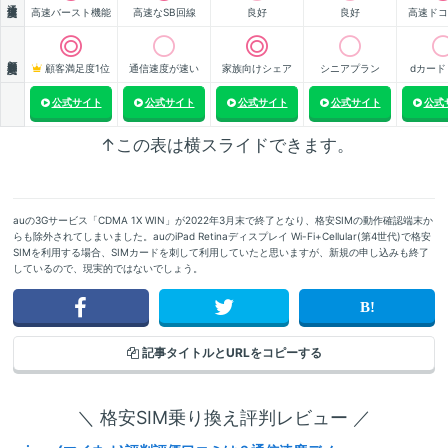
高速バースト機能
高速なSB回線
良好
良好
高速ドコ
顧客満足度
顧客満足度1位
通信速度が速い
家族向けシェア
シニアプラン
dカード
公式サイト
公式サイト
公式サイト
公式サイト
公式
↑この表は横スライドできます。
auの3Gサービス「CDMA 1X WIN」が2022年3月末で終了となり、格安SIMの動作確認端末か
らも除外されてしまいました。auのiPad Retinaディスプレイ Wi-Fi+Cellular(第4世代)で格安
SIMを利用する場合、SIMカードを刺して利用していたと思いますが、新規の申し込みも終了
しているので、現実的ではないでしょう。
記事タイトルと
URLをコピーする
＼ 格安SIM乗り換え評判レビュー ／