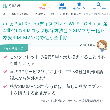
ランキング
ランキング
比較診断
比較診断
キャンペーン
キャンペーン
SIMロック解除
SIMロック解除
SIMロック解除
iPad(アイパッド)
au版iPad Retinaディスプレイ Wi-Fi+C
au版iPad Retinaディスプレイ Wi-Fi+Cellular(第
4世代)のSIMロック解除方法は？SIMフリー化＆
格安SIM(MVNO)で使う全手順
吉田あゆみ
ざっくり言うと…
このタブレットで格安SIMへ乗り換えすることは不
可能といえる
auの3Gサービス終了により、古い機種は動作確認
端末から除外された
格安SIM(MVNO)で使うには、新しい格安タブレッ
トを購入する必要がある
※当サイトの情報はプロモーションを含む場合があります。