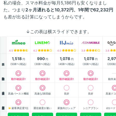
私の場合、スマホ料金が毎月5,186円も安くなりまし
た。つまり
2ヶ月遅れると10,372円、1年間で62,232円
も差が出る計算になってしまうからです。
↓この表は横スライドできます。
4.5
4.2
4.0
3.9
3.8
1,518
990
1,078
1,078
2,9
円
円
円
円
月額
(5GB〜/税込)
(3GB〜/税込)
(4GB〜/税込)
(3GB〜/税込)
(20GB
動作確認
動作確認済!!
動作確認済!!
動作確認済!!
動作確認済!!
動作未
通信速度
高速バースト機能
高速なSB回線
良好
良好
高速ドコ
顧客満足度
顧客満足度1位
通信速度が速い
家族向けシェア
シニアプラン
dカード