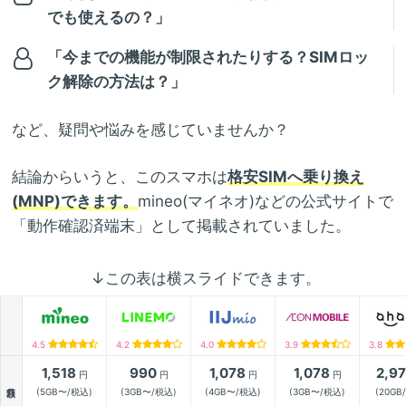
でも使えるの？」
「今までの機能が制限されたりする？SIMロッ
ク解除の方法は？」
など、疑問や悩みを感じていませんか？
結論からいうと、このスマホは
格安SIMへ乗り換え
(MNP)できます。
mineo(マイネオ)などの公式サイトで
「動作確認済端末」として掲載されていました。
↓この表は横スライドできます。
4.5
4.2
4.0
3.9
3.8
1,518
990
1,078
1,078
2,9
円
円
円
円
月額
(5GB〜/税込)
(3GB〜/税込)
(4GB〜/税込)
(3GB〜/税込)
(20GB