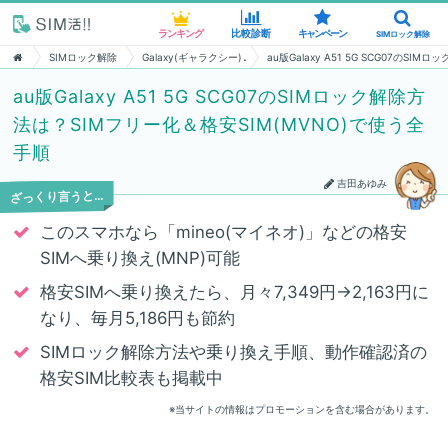
ランキング
ランキング
比較診断
比較診断
キャンペーン
キャンペーン
SIMロック解除
SIMロック解除
SIMロック解除
Galaxy(ギャラクシー)
au版Galaxy A51 5G SCG07のS
au版Galaxy A51 5G SCG07のSIMロック解除方
法は？SIMフリー化＆格安SIM(MVNO)で使う全
手順
吉田あゆみ
ざっくり言うと…
このスマホなら「mineo(マイネオ)」などの格安
SIMへ乗り換え(MNP)可能
格安SIMへ乗り換えたら、月々7,349円→2,163円に
なり、毎月5,186円も節約
SIMロック解除方法や乗り換え手順、動作確認済の
格安SIM比較表も掲載中
※当サイトの情報はプロモーションを含む場合があります。