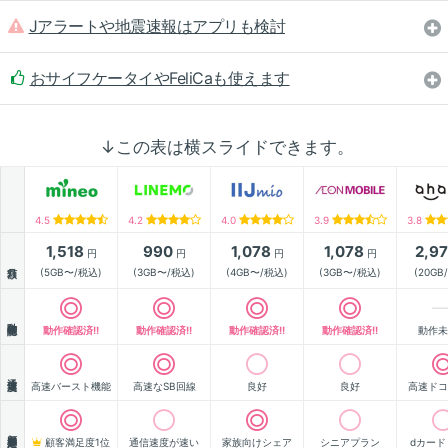
Jアラートや地震速報はアプリも検討
おサイフケータイやFeliCaも使えます
↓この表は横スライドできます。
4.5
4.2
4.0
3.9
3.8
1,518
990
1,078
1,078
2,9
円
円
円
円
月額
(5GB〜/税込)
(3GB〜/税込)
(4GB〜/税込)
(3GB〜/税込)
(20GB
動作確認
動作確認済!!
動作確認済!!
動作確認済!!
動作確認済!!
動作未
通信速度
高速バースト機能
高速なSB回線
良好
良好
高速ドコ
顧客満足度
顧客満足度1位
通信速度が速い
家族向けシェア
シニアプラン
dカード