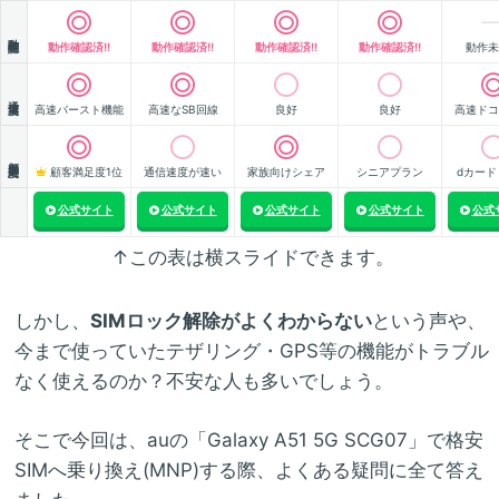
動作確認
動作確認済!!
動作確認済!!
動作確認済!!
動作確認済!!
動作未
通信速度
高速バースト機能
高速なSB回線
良好
良好
高速ドコ
顧客満足度
顧客満足度1位
通信速度が速い
家族向けシェア
シニアプラン
dカード
公式サイト
公式サイト
公式サイト
公式サイト
公式
↑この表は横スライドできます。
しかし、
SIMロック解除がよくわからない
という声や、
今まで使っていたテザリング・GPS等の機能がトラブル
なく使えるのか？不安な人も多いでしょう。
そこで今回は、auの「Galaxy A51 5G SCG07」で格安
SIMへ乗り換え(MNP)する際、よくある疑問に全て答え