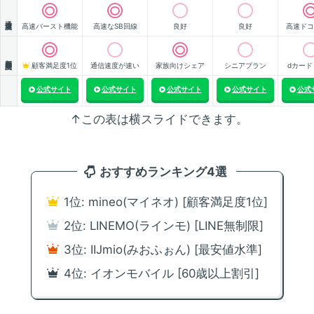
通信速度
高速バースト機能
高速なSB回線
良好
良好
高速ドコ
顧客満足度
顧客満足度1位
通信速度が速い
家族向けシェア
シニアプラン
dカード
公式サイト
公式サイト
公式サイト
公式サイト
公式
↑この表は横スライドできます。
おすすめランキング4選
1位: mineo(マイネオ) [顧客満足度1位]
2位: LINEMO(ラインモ) [LINE無制限]
3位: IIJmio(みおふぉん) [最安値水準]
4位: イオンモバイル [60歳以上割引]