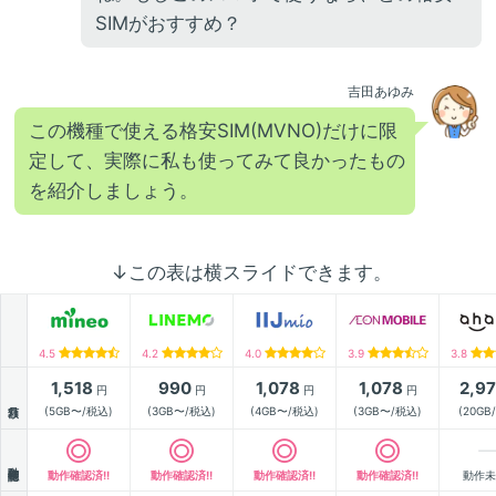
SIMがおすすめ？
吉田あゆみ
この機種で使える格安SIM(MVNO)だけに限
定して、実際に私も使ってみて良かったもの
を紹介しましょう。
↓この表は横スライドできます。
4.5
4.2
4.0
3.9
3.8
1,518
990
1,078
1,078
2,9
円
円
円
円
月額
(5GB〜/税込)
(3GB〜/税込)
(4GB〜/税込)
(3GB〜/税込)
(20GB
動作確認
動作確認済!!
動作確認済!!
動作確認済!!
動作確認済!!
動作未