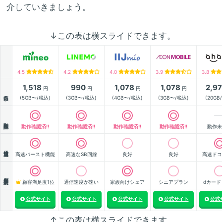
介していきましょう。
↓この表は横スライドできます。
4.5
4.2
4.0
3.9
3.8
1,518
990
1,078
1,078
2,9
円
円
円
円
月額
(5GB〜/税込)
(3GB〜/税込)
(4GB〜/税込)
(3GB〜/税込)
(20GB
動作確認
動作確認済!!
動作確認済!!
動作確認済!!
動作確認済!!
動作未
通信速度
高速バースト機能
高速なSB回線
良好
良好
高速ドコ
顧客満足度
顧客満足度1位
通信速度が速い
家族向けシェア
シニアプラン
dカード
公式サイト
公式サイト
公式サイト
公式サイト
公式
↑この表は横スライドできます。