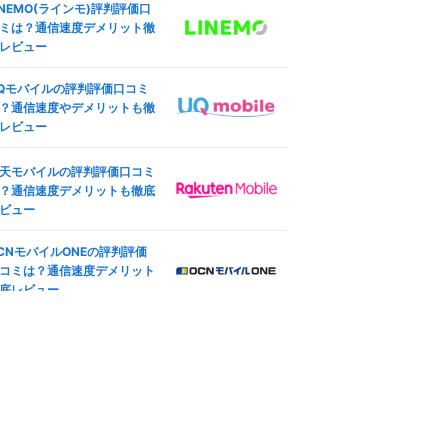
INEMO(ラインモ)評判評価口
ング設定も
した結果
ミは？通信速度デメリット徹
ocomo版iPhone SE (第3世
レビュー
ineo(マイネオ)の端末安心保
)のSIMロック解除方法は？SI
は必要？持ち込み端末やiPho
フリー化＆格安SIM(MVNO)
Qモバイルの評判評価口コミ
e保証も
使う全手順
？通信速度やデメリットも徹
レビュー
天モバイル版iPhone 12のSI
ineo(マイネオ)の契約プラン
ロック解除方法は？SIMフ
更方法は？コース変更・タイ
ー化＆格安SIM(MVNO)で使
天モバイルの評判評価口コミ
―
変更も
全手順
？通信速度デメリットも徹底
oftBank版iPad Pro 11インチ
ビュー
ineo(マイネオ)マイページ徹
792
円
4世代 Wi-Fi+Cellular 2022
解説！ログイン方法や設定手
(3GB〜/税込)
秋モデルのSIMロック解除方
CNモバイルONEの評判評価
も紹介
は？SIMフリー化＆格安SIM
コミは？通信速度デメリット
MVNO)で使う全手順
底レビュー
ineo(マイネオ)アプリ徹底解
IMフリー版TOUGHBOOK FZ
！mineoスイッチやログイン
動作未検証
G2ABHBLAJで格安SIM(MV
ーナスも
O)を使えるか調査した結果
ineo(マイネオ)で機種変更す
やや遅い
方法は？対応機種やSIM変更
徹底解説