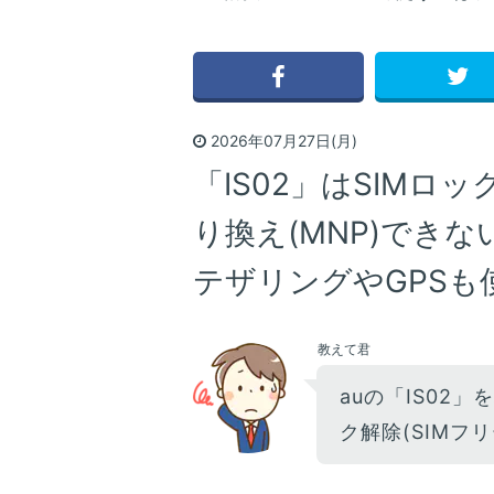
2026年07月27日(月)
「IS02」はSIMロ
り換え(MNP)できな
テザリングやGPSも
教えて君
auの「IS02」
ク解除(SIMフ