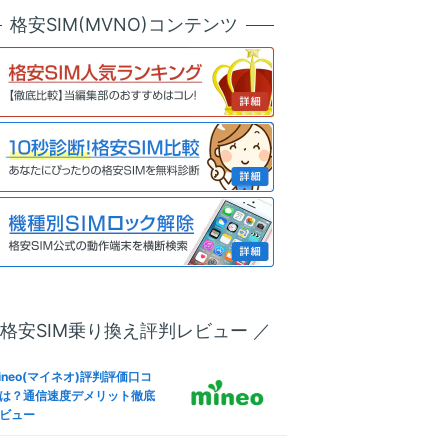
天モバイル版OPPO Reno7 A
ineo(マイネオ)メールアドレ
公式サイト
格安SIM(MVNO)コンテンツ
SIMロック解除方法は？SIM
設定！キャリアメールから変
リー化＆格安SIM(MVNO)で
も解説
う全手順
ineo(マイネオ)フリータンク
u版iPhone 13 ProのSIMロッ
は？引き出しルール条件やデ
解除方法は？SIMフリー化＆
リット
安SIM(MVNO)で使う全手順
ineo(マイネオ)パケットシェ
IMフリー版Redmi 9Tで格安S
方法は？パケットギフト併用
M(MVNO)を使えるか調査した
お得に
果
oftBank版Xperia 10 VのSIM
ineo(マイネオ)解約方法！違
ック解除方法は？SIMフリー
金(解約金)や日割り料金、SI
＆格安SIM(MVNO)で使う全
返却は？
順
 格安SIM乗り換え評判レビュー ／
IMフリー版Smartphone for
ineo(マイネオ)なら法人契約
apdragon Insiders ZS675
可！ビジネス利用やVPN-SI
W-BL512R16で格安SIM(MV
ineo(マイネオ)評判評価口コ
も徹底解説
O)を使えるか調査した結果
は？通信速度デメリット徹底
ビュー
ineo(マイネオ)海外で使え
IMフリー版OPPO Reno5 Aで
？海外SIMや国際電話・ロー
安SIM(MVNO)を使えるか調