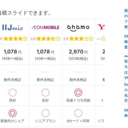
び
楽
は横スライドできます。
の
【
フ
ク
使
M
S
.0
3.9
3.8
―
家
格
家
査
1,078
1,078
2,970
2,178
M
円
円
円
円
a
(4GB〜/税込)
(3GB〜/税込)
(20GB/税込)
(3GB〜/税込)
世
【
モ
限
は
S
V
動作未検証
動作未検証
動作未検証
動作未検証
S
格
ロ
い
化
線
良好
良好
高速ドコモ回線
トップクラス
手
i
S
量
格
信
家族向けシェア
シニアプラン
dカード＋5GB
ソフトバンク傘下
査