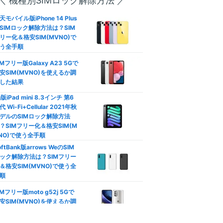
＼ 機種別SIMロック解除方法 ／
方は？
天モバイル版iPhone 14 Plus
SIMロック解除方法は？SIM
口座振替/デビットカード】
リー化＆格安SIM(MVNO)で
レジットカード不要の格安SI
う全手順
徹底比較
IMフリー版Galaxy A23 5Gで
―
族割は格安SIMでも使える？
安SIM(MVNO)を使えるか調
族向けプランおすすめ格安SI
した結果
792
徹底比較
円
u版iPad mini 8.3インチ 第6
(3GB〜/税込)
代 Wi-Fi+Cellular 2021年秋
カウントフリー】データ無制
デルのSIMロック解除方法
使い放題の罠！制限なし格安
？SIMフリー化＆格安SIM(M
IM比較
NO)で使う全手順
動作未検証
oftBank版arrows WeのSIM
安SIMはテザリングできな
ック解除方法は？SIMフリー
？docomo/au/Softbank回
＆格安SIM(MVNO)で使う全
おすすめ比較
やや遅い
順
Phone/Androidのデータ通信
IMフリー版moto g52j 5Gで
節約！ギガ不足を解消して通
安SIM(MVNO)を使えるか調
制限回避
ソニー運営
した結果