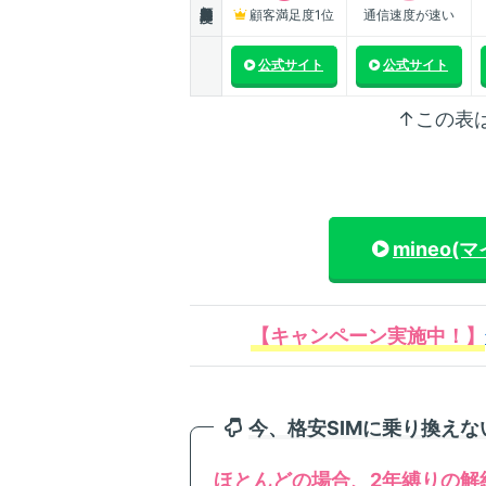
顧客満足度1位
通信速度が速い
公式サイト
公式サイト
↑この表
mineo(
【キャンペーン実施中！】
今、格安SIMに乗り換え
ほとんどの場合、2年縛りの解