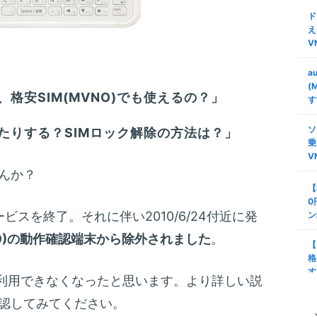
ド
え
V
a
(
格安SIM(MVNO)でも使えるの？」
す
ソ
たりする？SIMロック解除の方法は？」
乗
V
んか？
【
0
サービスを終了。それに伴い2010/6/24付近に発
ン
NO)の動作確認端末から除外されました
。
【
格
す
)では利用できなくなったと思います。より詳しい説
認してみてください。
タ
安