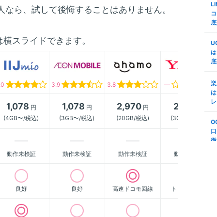
L
ミ
査
る人なら、試して後悔することはありません。
コ
d
底
m
代
証
は横スライドできます。
M
U
n
で
は
底
楽
m
M
変
リ
楽
.0
3.9
3.8
―
プ
う
は
S
レ
1,078
1,078
2,970
2,178
m
円
円
円
円
第
底
(4GB〜/税込)
(3GB〜/税込)
(20GB/税込)
(3GB〜/税込)
年
O
順
法
口
(
徹
m
S
説
動作未検証
動作未検証
動作未検証
動作未検証
-
ボ
N
m
良好
良好
高速ドコモ回線
トップクラス
る
も