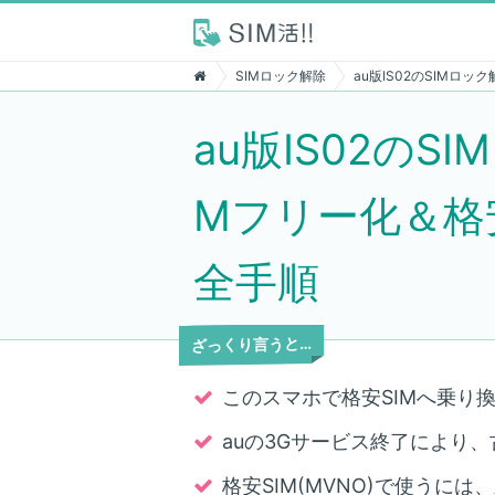
SIMロック解除
au版IS02のSIMロッ
au版IS02のS
Mフリー化＆格安
全手順
ざっくり言うと…
このスマホで格安SIMへ乗り換
auの3Gサービス終了により
格安SIM(MVNO)で使うに