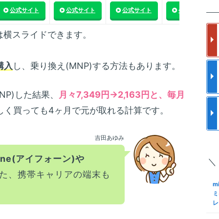
楽
m
公式サイト
公式サイト
公式サイト
公式サイト
の
ス
フ
更
使
は横スライドできます。
m
a
と
ク
購入
し、乗り換え(MNP)する方法もあります。
メ
格
m
S
NP)した結果、
月々7,349円→2,163円と、毎月
ア
I
で
結
しく買っても4ヶ月で元が取れる計算です。
S
m
ロ
約
吉田あゆみ
化
M
手
one(アイフォーン)や
＼
S
m
Sn
た、携帯キャリアの端末も
も
K
m
M
N
ミ
レ
m
S
る
格