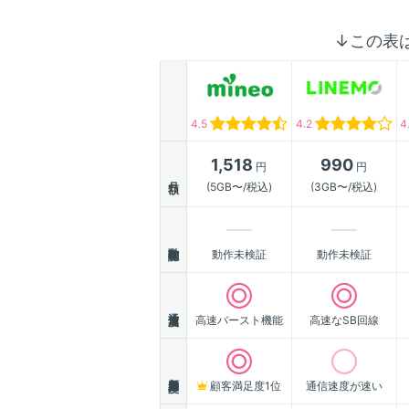
↓この表
4.5
4.2
4
1,518
990
円
円
月額
(5GB〜/税込)
(3GB〜/税込)
動作確認
動作未検証
動作未検証
通信速度
高速バースト機能
高速なSB回線
顧客満足度
顧客満足度1位
通信速度が速い