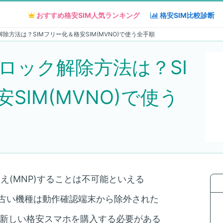
おすすめ格安SIM人気
おすすめ格安SIM人気
ランキング
ランキング
格安SIM
格安SIM
比較診断
比較診断
ク解除方法は？SIMフリー化＆格安SIM(MVNO)で使う全手順
IMロック解除方法は？SI
SIM(MVNO)で使う
え(MNP)することは不可能といえる
、古い機種は動作確認端末から除外された
は、新しい格安スマホを購入する必要がある