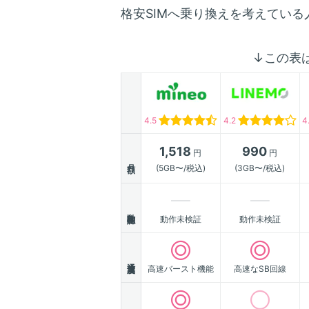
格安SIMへ乗り換えを考えてい
↓この表
4.5
4.2
4
1,518
990
円
円
月額
(5GB〜/税込)
(3GB〜/税込)
動作確認
動作未検証
動作未検証
通信速度
高速バースト機能
高速なSB回線
顧客満足度