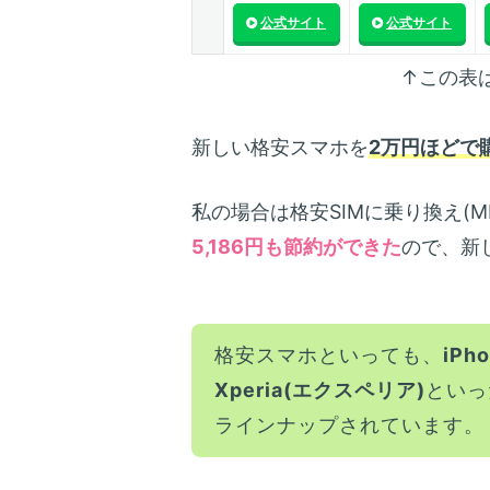
公式サイト
公式サイト
↑この表
新しい格安スマホを
2万円ほどで
私の場合は格安SIMに乗り換え(M
5,186円も節約ができた
ので、新
格安スマホといっても、
iPh
Xperia(エクスペリア)
といっ
ラインナップされています。