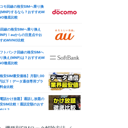
コモ回線の格安SIMへ乗り換
(MNP)するなら？おすすめM
NO徹底比較
u回線の格安SIMへ乗り換え
MNP)！auからの注意点やお
すめMVNO比較
フトバンク回線の格安SIMへ
り換え(MNP)は？おすすめM
NO徹底比較
格安SIM最安価格】月額1,00
円以下！データ通信専用プラ
料金比較
電話かけ放題】通話し放題の
安SIM比較！通話定額のおす
めは？
ブレット対応おすすめ人気格
SIM徹底比較！失敗しない選