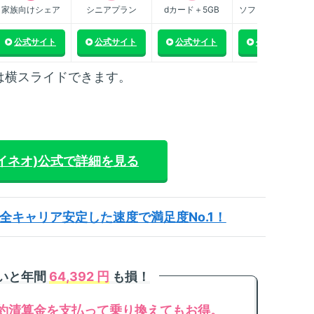
m
家族向けシェア
シニアプラン
dカード＋5GB
ソフトバンク傘下
回
法
公式サイト
公式サイト
公式サイト
公式サイト
m
は横スライドできます。
限
化
m
カ
方
マイネオ)
公式で詳細を見る
m
放
方
全キャリア安定した速度で満足度No.1！
ないと年間
64,392 円
も損！
約清算金を支払って乗り換えてもお得。