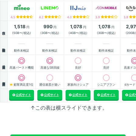
4.5
4.2
4.0
3.9
3.8
1,518
990
1,078
1,078
2,9
円
円
円
円
月額
(5GB〜/税込)
(3GB〜/税込)
(4GB〜/税込)
(3GB〜/税込)
(20GB
動作確認
動作未検証
動作未検証
動作未検証
動作未検証
動作未
通信速度
高速バースト機能
高速なSB回線
良好
良好
高速ドコ
顧客満足度
顧客満足度1位
通信速度が速い
家族向けシェア
シニアプラン
dカード
公式サイト
公式サイト
公式サイト
公式サイト
公式
↑この表は横スライドできます。