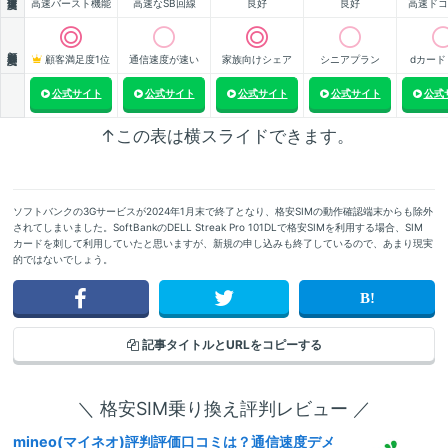
高速バースト機能
高速なSB回線
良好
良好
高速ドコ
顧客満足度
顧客満足度1位
通信速度が速い
家族向けシェア
シニアプラン
dカード
公式サイト
公式サイト
公式サイト
公式サイト
公式
↑この表は横スライドできます。
ソフトバンクの3Gサービスが2024年1月末で終了となり、格安SIMの動作確認端末からも除外
されてしまいました。SoftBankのDELL Streak Pro 101DLで格安SIMを利用する場合、SIM
カードを刺して利用していたと思いますが、新規の申し込みも終了しているので、あまり現実
的ではないでしょう。
記事タイトルと
URLをコピーする
＼ 格安SIM乗り換え評判レビュー ／
mineo(マイネオ)評判評価口コミは？通信速度デメ