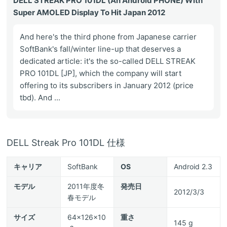
DELL STREAK PRO 101DL (An Android PHONE) With
Super AMOLED Display To Hit Japan 2012
And here's the third phone from Japanese carrier
SoftBank's fall/winter line-up that deserves a
dedicated article: it's the so-called DELL STREAK
PRO 101DL [JP], which the company will start
offering to its subscribers in January 2012 (price
tbd). And ...
DELL Streak Pro 101DL 仕様
キャリア
SoftBank
OS
Android 2.3
モデル
2011年度冬
発売日
2012/3/3
春モデル
サイズ
64x126x10
重さ
145 g