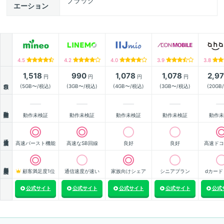
ブラック
エーション
4.5
4.2
4.0
3.9
3.8
1,518
990
1,078
1,078
2,9
円
円
円
円
月額
(5GB〜/税込)
(3GB〜/税込)
(4GB〜/税込)
(3GB〜/税込)
(20GB
動作確認
動作未検証
動作未検証
動作未検証
動作未検証
動作未
通信速度
高速バースト機能
高速なSB回線
良好
良好
高速ドコ
顧客満足度
顧客満足度1位
通信速度が速い
家族向けシェア
シニアプラン
dカード
公式サイト
公式サイト
公式サイト
公式サイト
公式