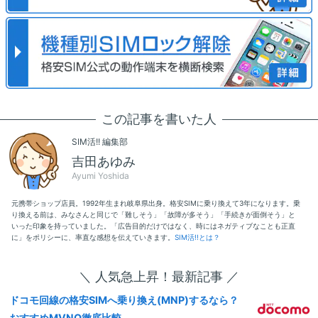
この記事を書いた人
SIM活!! 編集部
吉田あゆみ
Ayumi Yoshida
元携帯ショップ店員。1992年生まれ岐阜県出身。格安SIMに乗り換えて3年になります。乗
り換える前は、みなさんと同じで「難しそう」「故障が多そう」「手続きが面倒そう」と
いった印象を持っていました。「広告目的だけではなく、時にはネガティブなことも正直
に」をポリシーに、率直な感想を伝えていきます。
SIM活!!とは？
＼ 人気急上昇！最新記事 ／
ドコモ回線の格安SIMへ乗り換え(MNP)するなら？
おすすめMVNO徹底比較