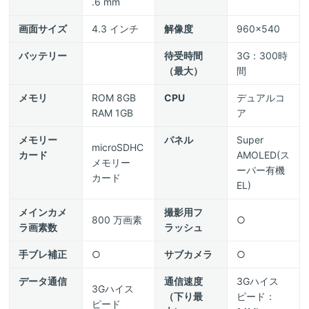
.6 mm
画面サイズ
4.3 インチ
解像度
960x540
バッテリー
待受時間
3G：300時
（最大）
間
メモリ
ROM 8GB
CPU
デュアルコ
RAM 1GB
ア
メモリー
パネル
Super
microSDHC
カード
AMOLED(ス
メモリー
ーパー有機
カード
EL)
メインカメ
撮影用フ
800 万画素
○
ラ画素数
ラッシュ
手ブレ補正
○
サブカメラ
○
データ通信
通信速度
3Gハイス
3Gハイス
（下り最
ピード：
ピード