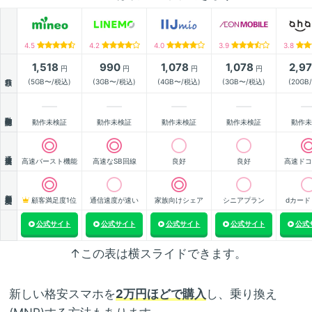
4.5
4.2
4.0
3.9
3.8
1,518
990
1,078
1,078
2,9
円
円
円
円
月額
(5GB〜/税込)
(3GB〜/税込)
(4GB〜/税込)
(3GB〜/税込)
(20GB
動作確認
動作未検証
動作未検証
動作未検証
動作未検証
動作未
通信速度
高速バースト機能
高速なSB回線
良好
良好
高速ドコ
顧客満足度
顧客満足度1位
通信速度が速い
家族向けシェア
シニアプラン
dカード
公式サイト
公式サイト
公式サイト
公式サイト
公式
↑この表は横スライドできます。
新しい格安スマホを
2万円ほどで購入
し、乗り換え