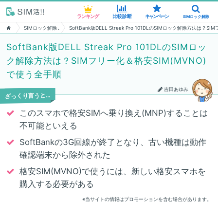
ランキング
ランキング
比較診断
比較診断
キャンペーン
キャンペーン
SIMロック解除
SIMロック解除
SIMロック解除
SoftBank版DELL Streak Pro 101DLのSIMロック解除方法は
SoftBank版DELL Streak Pro 101DLのSIMロッ
ク解除方法は？SIMフリー化＆格安SIM(MVNO)
で使う全手順
吉田あゆみ
ざっくり言うと…
このスマホで格安SIMへ乗り換え(MNP)することは
不可能といえる
SoftBankの3G回線が終了となり、古い機種は動作
確認端末から除外された
格安SIM(MVNO)で使うには、新しい格安スマホを
購入する必要がある
※当サイトの情報はプロモーションを含む場合があります。