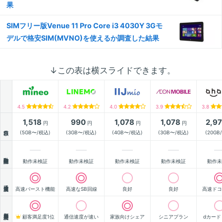
果
SIMフリー版Venue 11 Pro Core i3 4030Y 3Gモ
デルで格安SIM(MVNO)を使えるか調査した結果
↓この表は横スライドできます。
4.5
4.2
4.0
3.9
3.8
1,518
990
1,078
1,078
2,9
円
円
円
円
月額
(5GB〜/税込)
(3GB〜/税込)
(4GB〜/税込)
(3GB〜/税込)
(20GB
動作確認
動作未検証
動作未検証
動作未検証
動作未検証
動作未
通信速度
高速バースト機能
高速なSB回線
良好
良好
高速ドコ
顧客満足度
顧客満足度1位
通信速度が速い
家族向けシェア
シニアプラン
dカード