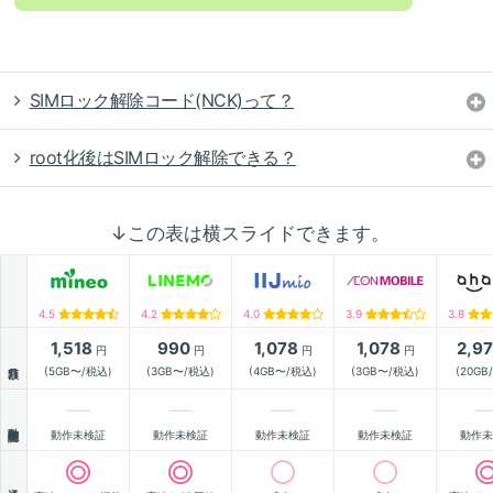
SIMロック解除コード(NCK)って？
root化後はSIMロック解除できる？
↓この表は横スライドできます。
4.5
4.2
4.0
3.9
3.8
1,518
990
1,078
1,078
2,9
円
円
円
円
月額
(5GB〜/税込)
(3GB〜/税込)
(4GB〜/税込)
(3GB〜/税込)
(20GB
動作確認
動作未検証
動作未検証
動作未検証
動作未検証
動作未
通信速度