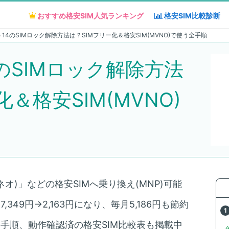
おすすめ格安SIM人気
おすすめ格安SIM人気
ランキング
ランキング
格安SIM
格安SIM
比較診断
比較診断
one 14のSIMロック解除方法は？SIMフリー化＆格安SIM(MVNO)で使う全手順
 14のSIMロック解除方法
＆格安SIM(MVNO)
ネオ)」などの格安SIMへ乗り換え(MNP)可能
349円→2,163円になり、毎月5,186円も節約
え手順、動作確認済の格安SIM比較表も掲載中