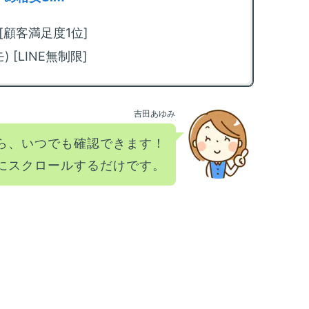
m
回
) [顧客満足度1位]
法
) [LINE無制限]
m
限
化
吉田あゆみ
m
カ
ら、いつでも確認できます！
方
にスクロールするだけです。
m
放
方