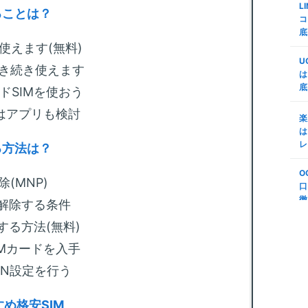
L
ミ
査
ることは？
コ
d
底
m
代
使えます(無料)
証
M
U
n
引き続き使えます
で
は
底
楽
ドSIMを使おう
m
M
変
はアプリも検討
リ
楽
プ
う
は
S
レ
る方法は？
m
第
底
年
O
順
(MNP)
法
口
(
徹
ク解除する条件
m
S
説
する方法(無料)
-
ボ
N
IMカードを入手
m
PN設定を行う
る
も
め格安SIM