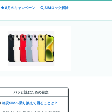
8月の
8月の
キャンペーン
キャンペーン
SIMロック解除
SIMロック解除
パッと読むための目次
格安SIMへ乗り換えて困ることは？