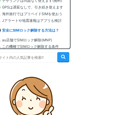
テザリングは問題なく使えます(無料)
GPSは遅延なしで、引き続き使えます
海外旅行ではプリペイドSIMを使おう
Jアラートや地震速報はアプリも検討
安全にSIMロック解除する方法は？
au店舗でSIMロック解除(MNP)
この機種でSIMロック解除する条件
自分でSIMロック解除する方法(無料)
格安SIMに契約してSIMカードを入手
SIMカードを挿してAPN設定を行う
この機種で使える、おすすめ格安SIM
1位: mineo(マイネオ) [顧客満足度1位]
2位: LINEMO(ラインモ) [LINE無制限]