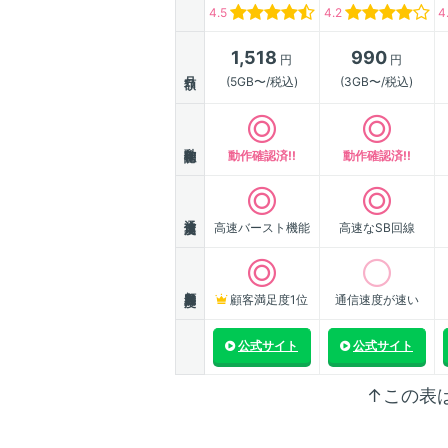
4.5
4.2
4
1,518
990
円
円
月額
(5GB〜/税込)
(3GB〜/税込)
動作確認
動作確認済!!
動作確認済!!
通信速度
高速バースト機能
高速なSB回線
顧客満足度
顧客満足度1位
通信速度が速い
公式サイト
公式サイト
↑この表