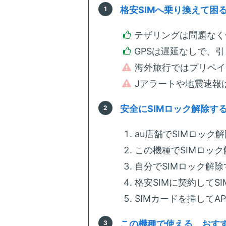
格安SIMへ乗り換えて困
テザリングは問題なく
GPSは遅延なしで、
海外旅行ではプリペイ
Jアラートや地震速報
安全にSIMロック解除す
au店舗でSIMロック解除
この機種でSIMロッ
自分でSIMロック解除
格安SIMに契約してS
SIMカードを挿してA
この機種で使える、おすす