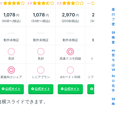
.0
3.9
3.8
―
び
楽
1,078
1,078
2,970
2,178
の
円
円
円
円
【
フ
ク
(4GB〜/税込)
(3GB〜/税込)
(20GB/税込)
(3GB〜/税込)
使
M
S
家
格
動作未検証
動作未検証
動作未検証
動作未検証
家
査
M
a
世
【
良好
良好
高速ドコモ回線
トップクラス
モ
限
は
S
V
S
家族向けシェア
シニアプラン
dカード＋5GB
ソフトバンク傘下
格
ロ
い
化
線
公式サイト
公式サイト
公式サイト
公式サイト
手
i
S
は横スライドできます。
量
格
信
査