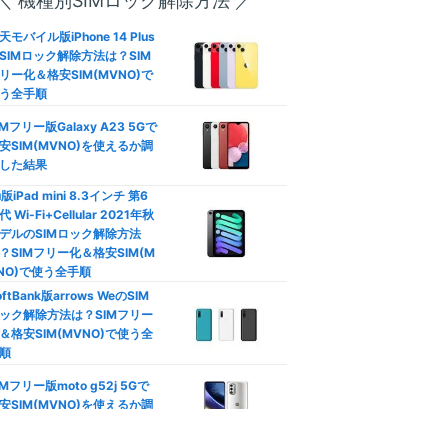
＼ 機種別SIMロック解除方法 ／
―
方は？
天モバイル版iPhone 14 Plus
792
SIMロック解除方法は？SIM
円
口座振替/デビットカード】
リー化＆格安SIM(MVNO)で
レジットカード不要の格安SI
(3GB〜/税込)
う全手順
徹底比較
IMフリー版Galaxy A23 5Gで
族割は格安SIMでも使える？
安SIM(MVNO)を使えるか調
動作未検証
族向けプランおすすめ格安SI
した結果
徹底比較
u版iPad mini 8.3インチ 第6
代 Wi-Fi+Cellular 2021年秋
カウントフリー】データ無制
やや遅い
デルのSIMロック解除方法
使い放題の罠！制限なし格安
？SIMフリー化＆格安SIM(M
IM比較
NO)で使う全手順
oftBank版arrows WeのSIM
ソニー運営
安SIMはテザリングできな
ック解除方法は？SIMフリー
？docomo/au/Softbank回
＆格安SIM(MVNO)で使う全
おすすめ比較
公式サイト
順
Phone/Androidのデータ通信
IMフリー版moto g52j 5Gで
節約！ギガ不足を解消して通
安SIM(MVNO)を使えるか調
制限回避
した結果