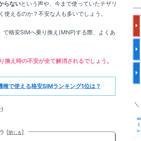
楽
からない
という声や、今まで使っていたテザリ
m
の
ス
なく使えるのか？不安な人も多いでしょう。
フ
更
使
m
14」で格安SIMへ乗り換え(MNP)する際、よくあ
a
と
ク
メ
格
m
S
り換え時の不安が全て解消されるでしょう。
ア
I
で
結
S
m
ロ
機種で使える格安SIMランキング1位は？
約
化
M
手
＼
S
m
)
Sn
も
K
m
M
N
ミ
レ
 [
]
閉じる
m
S
る
格