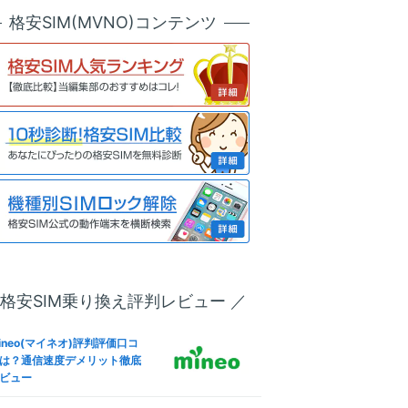
天モバイル版OPPO Reno7 A
ineo(マイネオ)メールアドレ
格安SIM(MVNO)コンテンツ
SIMロック解除方法は？SIM
設定！キャリアメールから変
リー化＆格安SIM(MVNO)で
も解説
う全手順
ineo(マイネオ)フリータンク
u版iPhone 13 ProのSIMロッ
は？引き出しルール条件やデ
解除方法は？SIMフリー化＆
リット
安SIM(MVNO)で使う全手順
ineo(マイネオ)パケットシェ
IMフリー版Redmi 9Tで格安S
方法は？パケットギフト併用
M(MVNO)を使えるか調査した
お得に
果
oftBank版Xperia 10 VのSIM
ineo(マイネオ)解約方法！違
ック解除方法は？SIMフリー
金(解約金)や日割り料金、SI
＆格安SIM(MVNO)で使う全
返却は？
順
 格安SIM乗り換え評判レビュー ／
IMフリー版Smartphone for
ineo(マイネオ)なら法人契約
apdragon Insiders ZS675
可！ビジネス利用やVPN-SI
W-BL512R16で格安SIM(MV
ineo(マイネオ)評判評価口コ
も徹底解説
O)を使えるか調査した結果
は？通信速度デメリット徹底
ビュー
ineo(マイネオ)海外で使え
IMフリー版OPPO Reno5 Aで
？海外SIMや国際電話・ロー
安SIM(MVNO)を使えるか調