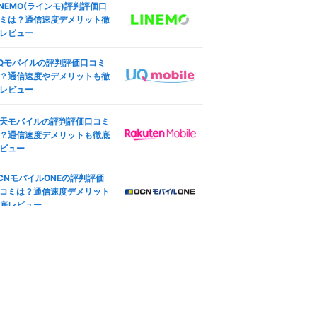
INEMO(ラインモ)評判評価口
ング設定も
した結果
ミは？通信速度デメリット徹
ocomo版iPhone SE (第3世
レビュー
ineo(マイネオ)の端末安心保
)のSIMロック解除方法は？SI
は必要？持ち込み端末やiPho
フリー化＆格安SIM(MVNO)
Qモバイルの評判評価口コミ
e保証も
使う全手順
？通信速度やデメリットも徹
レビュー
天モバイル版iPhone 12のSI
ineo(マイネオ)の契約プラン
ロック解除方法は？SIMフ
更方法は？コース変更・タイ
ー化＆格安SIM(MVNO)で使
天モバイルの評判評価口コミ
変更も
全手順
？通信速度デメリットも徹底
oftBank版iPad Pro 11インチ
ビュー
ineo(マイネオ)マイページ徹
4世代 Wi-Fi+Cellular 2022
解説！ログイン方法や設定手
秋モデルのSIMロック解除方
CNモバイルONEの評判評価
も紹介
は？SIMフリー化＆格安SIM
コミは？通信速度デメリット
MVNO)で使う全手順
底レビュー
ineo(マイネオ)アプリ徹底解
IMフリー版TOUGHBOOK FZ
！mineoスイッチやログイン
G2ABHBLAJで格安SIM(MV
ーナスも
O)を使えるか調査した結果
ineo(マイネオ)で機種変更す
方法は？対応機種やSIM変更
徹底解説