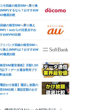
コモ回線の格安SIMへ乗り換
(MNP)するなら？おすすめM
NO徹底比較
u回線の格安SIMへ乗り換え
MNP)！auからの注意点やお
すめMVNO比較
フトバンク回線の格安SIMへ
り換え(MNP)は？おすすめM
NO徹底比較
格安SIM最安価格】月額1,00
円以下！データ通信専用プラ
料金比較
電話かけ放題】通話し放題の
安SIM比較！通話定額のおす
めは？
ブレット対応おすすめ人気格
SIM徹底比較！失敗しない選