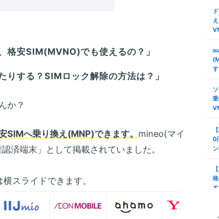
ド
え
V
格安SIM(MVNO)でも使えるの？」
a
(
す
たりする？SIMロック解除の方法は？」
ソ
乗
んか？
V
【
安SIMへ乗り換え(MNP)できます。
mineo(マイ
0
確認済端末」として掲載されていました。
ン
【
格
は横スライドできます。
す
タ
安