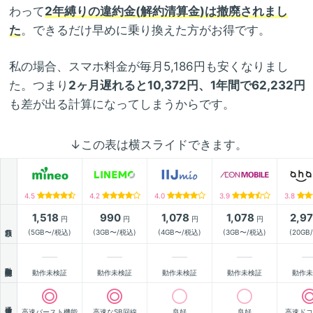
わって
2年縛りの違約金(解約清算金)は撤廃されまし
た
。できるだけ早めに乗り換えた方がお得です。
私の場合、スマホ料金が毎月5,186円も安くなりまし
た。つまり
2ヶ月遅れると10,372円、1年間で62,232円
も差が出る計算になってしまうからです。
↓この表は横スライドできます。
4.5
4.2
4.0
3.9
3.8
1,518
990
1,078
1,078
2,9
円
円
円
円
月額
(5GB〜/税込)
(3GB〜/税込)
(4GB〜/税込)
(3GB〜/税込)
(20GB
動作確認
動作未検証
動作未検証
動作未検証
動作未検証
動作未
通信速度
高速バースト機能
高速なSB回線
良好
良好
高速ドコ