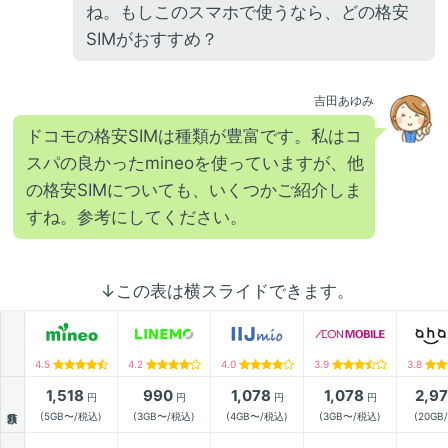
ね。もしこのスマホで使うなら、どの格安
SIMがおすすめ？
吉田あゆみ
ドコモの格安SIMは種類が豊富です。私はコ
スパの良かったmineoを使っていますが、他
の格安SIMについても、いくつかご紹介しま
すね。参考にしてください。
↓この表は横スライドできます。
4.5
4.2
4.0
3.9
3.8
1,518
990
1,078
1,078
2,9
円
円
円
円
月額
(5GB〜/税込)
(3GB〜/税込)
(4GB〜/税込)
(3GB〜/税込)
(20GB