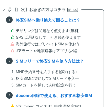
【目次】お急ぎの方はコチラ [
]
閉じる
格安SIMへ乗り換えて困ることは？
テザリングは問題なく使えます(無料)
GPSは遅延なしで、引き続き使えます
海外旅行ではプリペイドSIMを使おう
Jアラートや地震速報はアプリも検討
SIMフリーで格安SIMを使う方法は？
MNP予約番号を入手する(解約する)
格安SIMに契約してSIMカードを入手
SIMカードを挿してAPN設定を行う
docomo回線で使える、おすすめ格安SIM
1位: mineo(マイネオ) [顧客満足度1位]