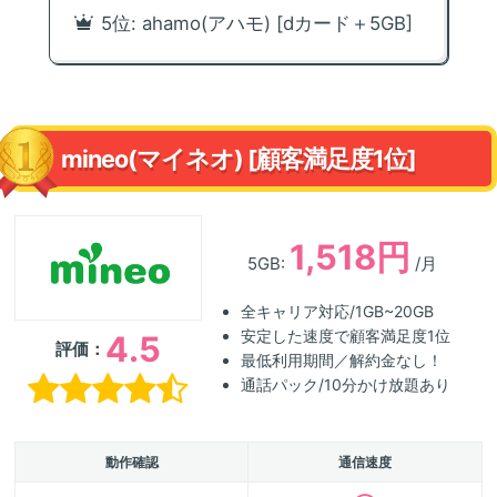
5位: ahamo(アハモ) [dカード＋5GB]
mineo(マイネオ) [顧客満足度1位]
1,518円
5GB:
/月
全キャリア対応/1GB~20GB
安定した速度で顧客満足度1位
4.5
評価：
最低利用期間／解約金なし！
通話パック/10分かけ放題あり
動作確認
通信速度