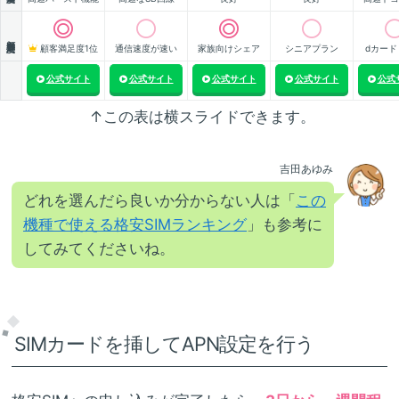
顧客満足度
顧客満足度1位
通信速度が速い
家族向けシェア
シニアプラン
dカード
公式サイト
公式サイト
公式サイト
公式サイト
公式
↑この表は横スライドできます。
吉田あゆみ
どれを選んだら良いか分からない人は「
この
機種で使える格安SIMランキング
」も参考に
してみてくださいね。
SIMカードを挿してAPN設定を行う