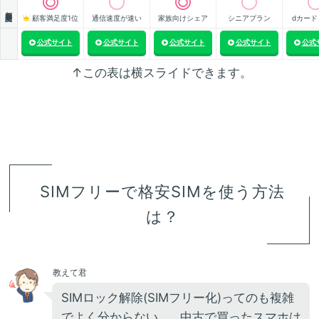
顧客満足度
顧客満足度1位
通信速度が速い
家族向けシェア
シニアプラン
dカード
公式サイト
公式サイト
公式サイト
公式サイト
公式
↑この表は横スライドできます。
SIMフリーで格安SIMを使う方法
は？
教えて君
SIMロック解除(SIMフリー化)ってのも複雑
でよく分からない…。中古で買ったスマホは