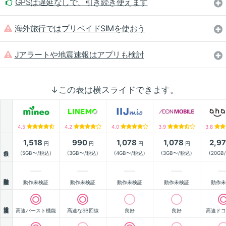
GPSは遅延なしで、引き続き使えます
海外旅行ではプリペイドSIMを使おう
Jアラートや地震速報はアプリも検討
↓この表は横スライドできます。
4.5
4.2
4.0
3.9
3.8
1,518
990
1,078
1,078
2,9
円
円
円
円
月額
(5GB〜/税込)
(3GB〜/税込)
(4GB〜/税込)
(3GB〜/税込)
(20GB
動作確認
動作未検証
動作未検証
動作未検証
動作未検証
動作未
通信速度
高速バースト機能
高速なSB回線
良好
良好
高速ドコ