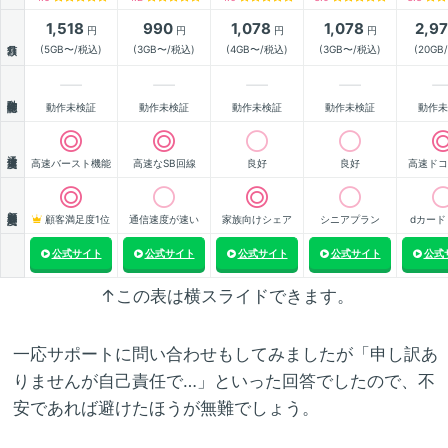
1,518
990
1,078
1,078
2,9
円
円
円
円
月額
(5GB〜/税込)
(3GB〜/税込)
(4GB〜/税込)
(3GB〜/税込)
(20GB
動作確認
動作未検証
動作未検証
動作未検証
動作未検証
動作未
通信速度
高速バースト機能
高速なSB回線
良好
良好
高速ドコ
顧客満足度
顧客満足度1位
通信速度が速い
家族向けシェア
シニアプラン
dカード
公式サイト
公式サイト
公式サイト
公式サイト
公式
↑この表は横スライドできます。
一応サポートに問い合わせもしてみましたが「申し訳あ
りませんが自己責任で…」といった回答でしたので、不
安であれば避けたほうが無難でしょう。