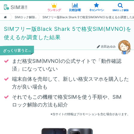
ランキング
ランキング
比較診断
比較診断
キャンペーン
キャンペーン
SIMロック解除
SIMロック解除
SIMロック解除
SIMフリー版Black Shark 5で格安SIM(MVNO)を使えるか調査し
SIMフリー版Black Shark 5で格安SIM(MVNO)を
使えるか調査した結果
吉田あゆみ
ざっくり言うと…
まだ格安SIM(MVNO)の公式サイトで「動作確認
済」になっていない
端末自体を売却して、新しい格安スマホを購入した
方が良い場合も
それでもこの機種で格安SIMを使う手順や、SIM
ロック解除の方法も紹介
※当サイトの情報はプロモーションを含む場合があります。