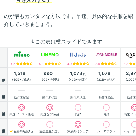
号を入力する）
のが最もカンタンな方法です。早速、具体的な手順を紹
介していきましょう。
↓この表は横スライドできます。
4.5
4.2
4.0
3.9
3.8
1,518
990
1,078
1,078
2,9
円
円
円
円
月額
(5GB〜/税込)
(3GB〜/税込)
(4GB〜/税込)
(3GB〜/税込)
(20GB
動作確認
動作未検証
動作未検証
動作未検証
動作未検証
動作未
通信速度
高速バースト機能
高速なSB回線
良好
良好
高速ドコ
顧客満足度
顧客満足度1位
通信速度が速い
家族向けシェア
シニアプラン
dカード