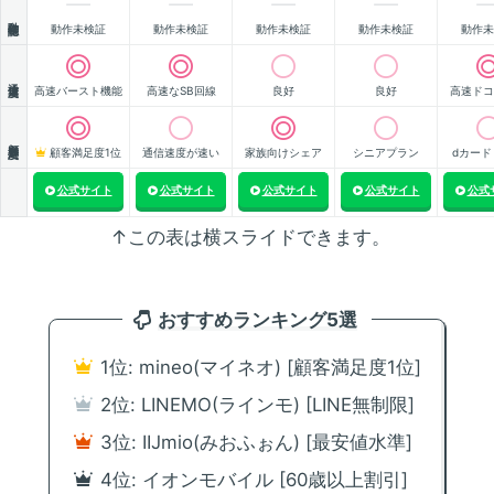
動作確認
動作未検証
動作未検証
動作未検証
動作未検証
動作未
通信速度
高速バースト機能
高速なSB回線
良好
良好
高速ドコ
顧客満足度
顧客満足度1位
通信速度が速い
家族向けシェア
シニアプラン
dカード
公式サイト
公式サイト
公式サイト
公式サイト
公式
↑この表は横スライドできます。
おすすめランキング5選
1位: mineo(マイネオ) [顧客満足度1位]
2位: LINEMO(ラインモ) [LINE無制限]
3位: IIJmio(みおふぉん) [最安値水準]
4位: イオンモバイル [60歳以上割引]