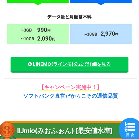
LINEMO(ラインモ)
公式で詳細を見る
【キャンペーン実施中！】
ソフトバンク直営だからこその通信品質
IIJmio(みおふぉん) [最安値水準]
目 次