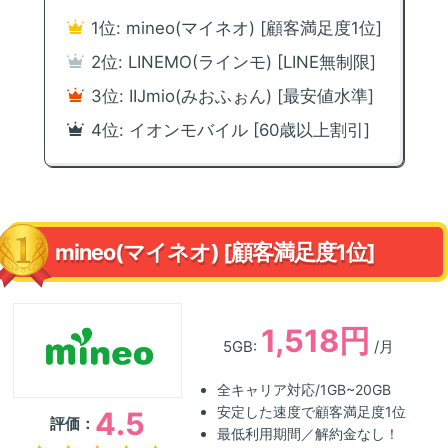
1位: mineo(マイネオ) [顧客満足度1位]
2位: LINEMO(ラインモ) [LINE無制限]
3位: IIJmio(みおふぉん) [最安値水準]
4位: イオンモバイル [60歳以上割引]
mineo(マイネオ) [顧客満足度1位]
1,518円
5GB:
/月
全キャリア対応/1GB~20GB
安定した速度で顧客満足度1位
4.5
評価：
最低利用期間／解約金なし！