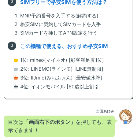
SIMフリーで格安SIMを使う方法は？
MNP予約番号を入手する(解約する)
格安SIMに契約してSIMカードを入手
SIMカードを挿してAPN設定を行う
この機種で使える、おすすめ格安SIM
1位: mineo(マイネオ) [顧客満足度1位]
2位: LINEMO(ラインモ) [LINE無制限]
3位: IIJmio(みおふぉん) [最安値水準]
4位: イオンモバイル [60歳以上割引]
吉田あゆみ
目次は
「画面右下のボタン」
を押しても、表
示できます！