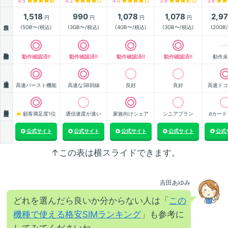
4.5
4.2
4.0
3.9
3.8
1,518
990
1,078
1,078
2,9
円
円
円
円
月額
(5GB〜/税込)
(3GB〜/税込)
(4GB〜/税込)
(3GB〜/税込)
(20GB
動作確認
動作確認済!!
動作確認済!!
動作確認済!!
動作確認済!!
動作未
通信速度
高速バースト機能
高速なSB回線
良好
良好
高速ドコ
顧客満足度
顧客満足度1位
通信速度が速い
家族向けシェア
シニアプラン
dカード
公式サイト
公式サイト
公式サイト
公式サイト
公式
↑この表は横スライドできます。
吉田あゆみ
どれを選んだら良いか分からない人は「
この
機種で使える格安SIMランキング
」も参考に