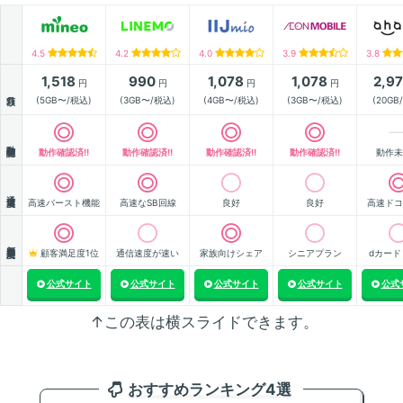
4.5
4.2
4.0
3.9
3.8
1,518
990
1,078
1,078
2,9
円
円
円
円
月額
(5GB〜/税込)
(3GB〜/税込)
(4GB〜/税込)
(3GB〜/税込)
(20GB
動作確認
動作確認済!!
動作確認済!!
動作確認済!!
動作確認済!!
動作未
通信速度
高速バースト機能
高速なSB回線
良好
良好
高速ドコ
顧客満足度
顧客満足度1位
通信速度が速い
家族向けシェア
シニアプラン
dカード
公式サイト
公式サイト
公式サイト
公式サイト
公式
↑この表は横スライドできます。
おすすめランキング4選