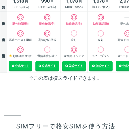
1,518
990
1,078
1,078
2,9
円
円
円
円
月額
(5GB〜/税込)
(3GB〜/税込)
(4GB〜/税込)
(3GB〜/税込)
(20GB
動作確認
動作確認済!!
動作確認済!!
動作確認済!!
動作確認済!!
動作未
通信速度
高速バースト機能
高速なSB回線
良好
良好
高速ドコ
顧客満足度
顧客満足度1位
通信速度が速い
家族向けシェア
シニアプラン
dカード
公式サイト
公式サイト
公式サイト
公式サイト
公式
↑この表は横スライドできます。
SIMフリーで格安SIMを使う方法