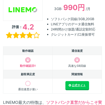
990円
3GB:
/月
ソフトバンク回線/3GB,20GB
LINEアプリのデータ通信無料
4.2
評価：
24時間かけ放題/通話定額対応
クレジットカード/口座振替可
動作確認
通信速度
動作確認済!!
高速なSB回線
顧客満足度
関連情報
公式サイト
通信速度が速い
LINEMO最大の特徴は、
ソフトバンク直営だからこそ実