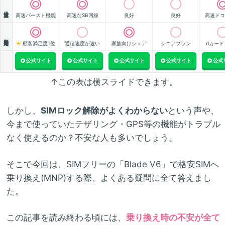
通信速度
高速バースト機能
高速なSB回線
良好
良好
高速ドコ
顧客満足度
顧客満足度1位
通信速度が速い
家族向けシェア
シニアプラン
dカード
公式サイト
公式サイト
公式サイト
公式サイト
公式
↑この表は横スライドできます。
しかし、
SIMロック解除がよくわからない
という声や、
今まで使っていたテザリング・GPS等の機能がトラブル
なく使えるのか？不安な人も多いでしょう。
そこで今回は、SIMフリーの「Blade V6」で格安SIMへ
乗り換え(MNP)する際、よくある疑問に全て答えまし
た。
この記事を読み終わる頃には、
乗り換え時の不安が全て