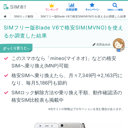
ランキング
ランキング
比較診断
比較診断
キャンペーン
キャンペーン
SIMロック解除
SIMロック解除
SIMロック解除
SIMフリー版Blade V6で格安SIM(MVNO)を使えるか調査した結果
SIMフリー版Blade V6で格安SIM(MVNO)を使え
るか調査した結果
吉田あゆみ
ざっくり言うと…
このスマホなら「mineo(マイネオ)」などの格安
SIMへ乗り換え(MNP)可能
格安SIMへ乗り換えたら、月々7,349円→2,163円に
なり、毎月5,186円も節約
SIMロック解除方法や乗り換え手順、動作確認済の
格安SIM比較表も掲載中
※当サイトの情報はプロモーションを含む場合があります。