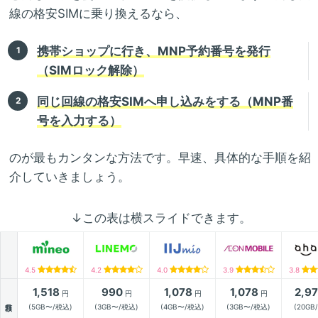
線の格安SIMに乗り換えるなら、
携帯ショップに行き、MNP予約番号を発行
（SIMロック解除）
同じ回線の格安SIMへ申し込みをする（MNP番
号を入力する）
のが最もカンタンな方法です。早速、具体的な手順を紹
介していきましょう。
↓この表は横スライドできます。
4.5
4.2
4.0
3.9
3.8
1,518
990
1,078
1,078
2,9
円
円
円
円
月額
(5GB〜/税込)
(3GB〜/税込)
(4GB〜/税込)
(3GB〜/税込)
(20GB