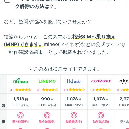
ク解除の方法は？」
など、疑問や悩みを感じていませんか？
結論からいうと、このスマホは
格安SIMへ乗り換え
(MNP)できます。
mineo(マイネオ)などの公式サイトで
「動作確認済端末」として掲載されていました。
↓この表は横スライドできます。
4.5
4.2
4.0
3.9
3.8
1,518
990
1,078
1,078
2,9
円
円
円
円
月額
(5GB〜/税込)
(3GB〜/税込)
(4GB〜/税込)
(3GB〜/税込)
(20GB
動作確認
動作確認済!!
動作確認済!!
動作確認済!!
動作確認済!!
動作未