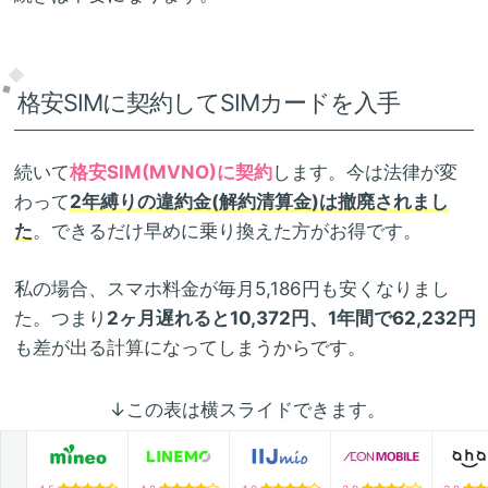
格安SIMに契約してSIMカードを入手
続いて
格安SIM(MVNO)に契約
します。今は法律が変
わって
2年縛りの違約金(解約清算金)は撤廃されまし
た
。できるだけ早めに乗り換えた方がお得です。
私の場合、スマホ料金が毎月5,186円も安くなりまし
た。つまり
2ヶ月遅れると10,372円、1年間で62,232円
も差が出る計算になってしまうからです。
↓この表は横スライドできます。