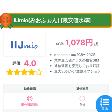
IIJmio(みおふぉん) [最安値水準]
1,078円
4GB:
/月
docomo・au/2GB〜20GB
業界最安値クラスの格安SIM
4.0
評価：
通信速度も安定しており好評
最大30分かけ放題オプション
動作確認
通信速度
動作確認済!!
良好
目 次