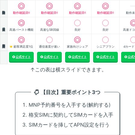
動作確認
動作確認済!!
動作確認済!!
動作確認済!!
動作確認済!!
動作未
通信速度
高速バースト機能
高速なSB回線
良好
良好
高速ドコ
顧客満足度
顧客満足度1位
通信速度が速い
家族向けシェア
シニアプラン
dカード
公式サイト
公式サイト
公式サイト
公式サイト
公式
↑この表は横スライドできます。
【目次】重要ポイント3つ
MNP予約番号を入手する(解約する)
格安SIMに契約してSIMカードを入手
SIMカードを挿してAPN設定を行う