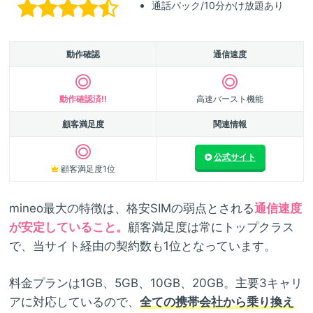
通話パック/10分かけ放題あり
動作確認
通信速度
動作確認済!!
高速バースト機能
顧客満足度
関連情報
公式サイト
顧客満足度1位
mineo最大の特徴は、格安SIMの弱点とされる
通信速度
が安定していること。
顧客満足度は常にトップクラス
で、当サイト経由の契約数も1位となっています。
料金プランは1GB、5GB、10GB、20GB。主要3キャリ
アに対応しているので、
全ての携帯会社から乗り換え