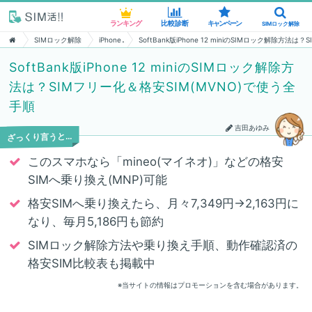
ランキング
ランキング
比較診断
比較診断
キャンペーン
キャンペーン
SIMロック解除
SIMロック解除
SIMロック解除
iPhone
SoftBank版iPhone 12 miniのSIMロック解除方法
SoftBank版iPhone 12 miniのSIMロック解除方
法は？SIMフリー化＆格安SIM(MVNO)で使う全
手順
吉田あゆみ
ざっくり言うと…
このスマホなら「mineo(マイネオ)」などの格安
SIMへ乗り換え(MNP)可能
格安SIMへ乗り換えたら、月々7,349円→2,163円に
なり、毎月5,186円も節約
SIMロック解除方法や乗り換え手順、動作確認済の
格安SIM比較表も掲載中
※当サイトの情報はプロモーションを含む場合があります。