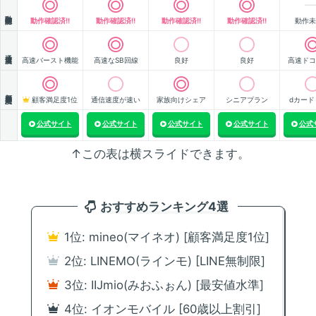
動作確認
動作確認済!!
動作確認済!!
動作確認済!!
動作確認済!!
動作未
通信速度
高速バースト機能
高速なSB回線
良好
良好
高速ドコ
顧客満足度
顧客満足度1位
通信速度が速い
家族向けシェア
シニアプラン
dカード
公式サイト
公式サイト
公式サイト
公式サイト
公式
↑この表は横スライドできます。
おすすめランキング4選
1位: mineo(マイネオ) [顧客満足度1位]
2位: LINEMO(ラインモ) [LINE無制限]
3位: IIJmio(みおふぉん) [最安値水準]
4位: イオンモバイル [60歳以上割引]