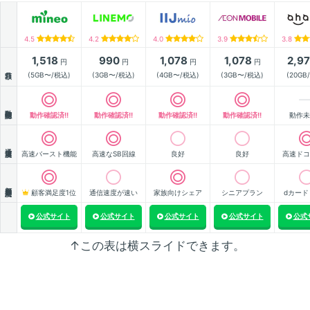
4.5
4.2
4.0
3.9
3.8
1,518
990
1,078
1,078
2,9
円
円
円
円
月額
(5GB〜/税込)
(3GB〜/税込)
(4GB〜/税込)
(3GB〜/税込)
(20GB
動作確認
動作確認済!!
動作確認済!!
動作確認済!!
動作確認済!!
動作未
通信速度
高速バースト機能
高速なSB回線
良好
良好
高速ドコ
顧客満足度
顧客満足度1位
通信速度が速い
家族向けシェア
シニアプラン
dカード
公式サイト
公式サイト
公式サイト
公式サイト
公式
↑この表は横スライドできます。