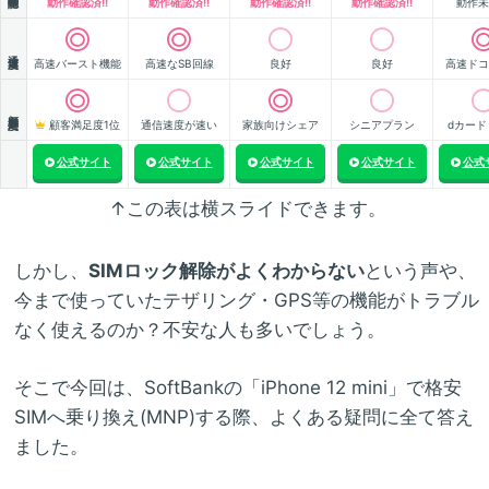
動作確認済!!
動作確認済!!
動作確認済!!
動作確認済!!
動作未
通信速度
高速バースト機能
高速なSB回線
良好
良好
高速ドコ
顧客満足度
顧客満足度1位
通信速度が速い
家族向けシェア
シニアプラン
dカード
公式サイト
公式サイト
公式サイト
公式サイト
公式
↑この表は横スライドできます。
しかし、
SIMロック解除がよくわからない
という声や、
今まで使っていたテザリング・GPS等の機能がトラブル
なく使えるのか？不安な人も多いでしょう。
そこで今回は、SoftBankの「iPhone 12 mini」で格安
SIMへ乗り換え(MNP)する際、よくある疑問に全て答え
ました。