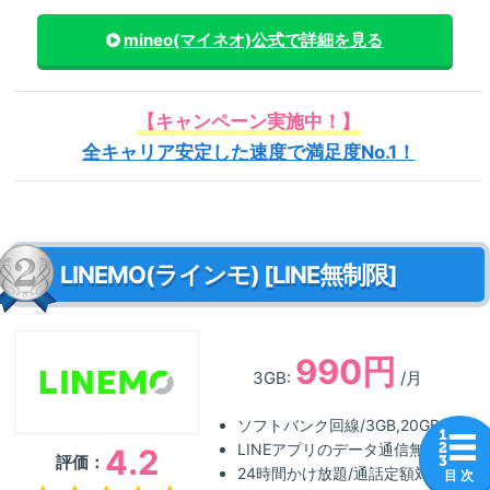
mineo(マイネオ)
公式で詳細を見る
【キャンペーン実施中！】
全キャリア安定した速度で満足度No.1！
LINEMO(ラインモ) [LINE無制限]
990円
3GB:
/月
ソフトバンク回線/3GB,20GB
LINEアプリのデータ通信無料
4.2
評価：
24時間かけ放題/通話定額対応
目 次