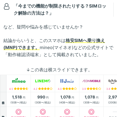
「今までの機能が制限されたりする？SIMロッ
ク解除の方法は？」
など、疑問や悩みを感じていませんか？
結論からいうと、このスマホは
格安SIMへ乗り換え
(MNP)できます。
mineo(マイネオ)などの公式サイトで
「動作確認済端末」として掲載されていました。
↓この表は横スライドできます。
4.5
4.2
4.0
3.9
3.8
1,518
990
1,078
1,078
2,9
円
円
円
円
月額
(5GB〜/税込)
(3GB〜/税込)
(4GB〜/税込)
(3GB〜/税込)
(20GB
動作確認