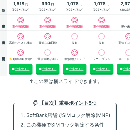
1,518
990
1,078
1,078
2,9
円
円
円
円
月額
(5GB〜/税込)
(3GB〜/税込)
(4GB〜/税込)
(3GB〜/税込)
(20GB
動作確認
動作確認済!!
動作確認済!!
動作確認済!!
動作確認済!!
動作未
通信速度
高速バースト機能
高速なSB回線
良好
良好
高速ドコ
顧客満足度
顧客満足度1位
通信速度が速い
家族向けシェア
シニアプラン
dカード
公式サイト
公式サイト
公式サイト
公式サイト
公式
↑この表は横スライドできます。
【目次】重要ポイント5つ
SoftBank店舗でSIMロック解除(MNP)
この機種でSIMロック解除する条件