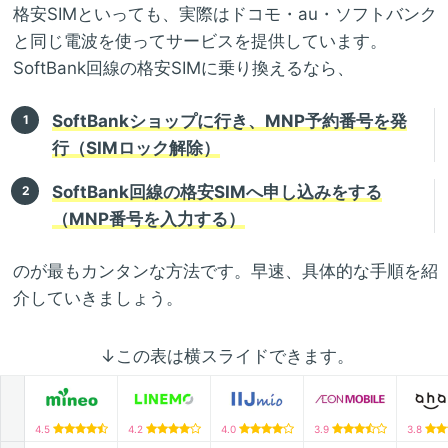
格安SIMといっても、実際はドコモ・au・ソフトバンク
と同じ電波を使ってサービスを提供しています。
SoftBank回線の格安SIMに乗り換えるなら、
SoftBankショップに行き、MNP予約番号を発
行（SIMロック解除）
SoftBank回線の格安SIMへ申し込みをする
（MNP番号を入力する）
のが最もカンタンな方法です。早速、具体的な手順を紹
介していきましょう。
↓この表は横スライドできます。
4.5
4.2
4.0
3.9
3.8