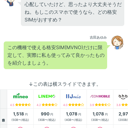
心配していたけど、思ったより大丈夫そうだ
ね。もしこのスマホで使うなら、どの格安
SIMがおすすめ？
吉田あゆみ
この機種で使える格安SIM(MVNO)だけに限
定して、実際に私も使ってみて良かったもの
を紹介しましょう。
↓この表は横スライドできます。
4.5
4.2
4.0
3.9
3.8
1,518
990
1,078
1,078
2,9
円
円
円
円
月額
(5GB〜/税込)
(3GB〜/税込)
(4GB〜/税込)
(3GB〜/税込)
(20GB