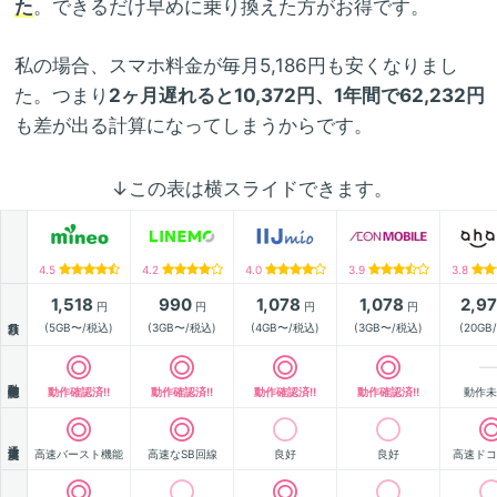
た
。できるだけ早めに乗り換えた方がお得です。
私の場合、スマホ料金が毎月5,186円も安くなりまし
た。つまり
2ヶ月遅れると10,372円、1年間で62,232円
も差が出る計算になってしまうからです。
↓この表は横スライドできます。
4.5
4.2
4.0
3.9
3.8
1,518
990
1,078
1,078
2,9
円
円
円
円
月額
(5GB〜/税込)
(3GB〜/税込)
(4GB〜/税込)
(3GB〜/税込)
(20GB
動作確認
動作確認済!!
動作確認済!!
動作確認済!!
動作確認済!!
動作未
通信速度
高速バースト機能
高速なSB回線
良好
良好
高速ドコ