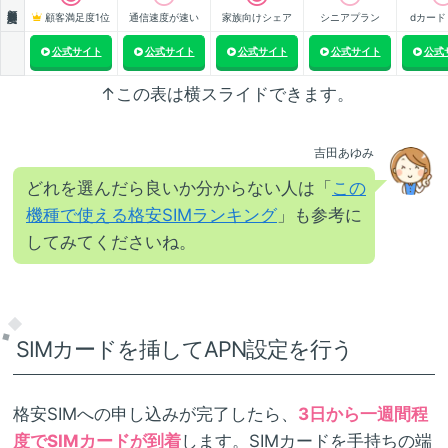
顧客満足度
顧客満足度1位
通信速度が速い
家族向けシェア
シニアプラン
dカード
公式サイト
公式サイト
公式サイト
公式サイト
公式
↑この表は横スライドできます。
吉田あゆみ
どれを選んだら良いか分からない人は「
この
機種で使える格安SIMランキング
」も参考に
してみてくださいね。
SIMカードを挿してAPN設定を行う
格安SIMへの申し込みが完了したら、
3日から一週間程
度でSIMカードが到着
します。SIMカードを手持ちの端