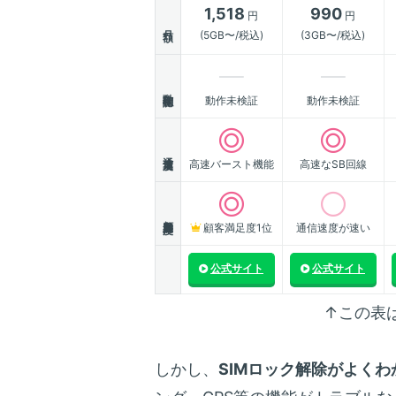
1,518
990
円
円
月額
(5GB〜/税込)
(3GB〜/税込)
動作確認
動作未検証
動作未検証
通信速度
高速バースト機能
高速なSB回線
顧客満足度
顧客満足度1位
通信速度が速い
公式サイト
公式サイト
↑この表
しかし、
SIMロック解除がよくわ