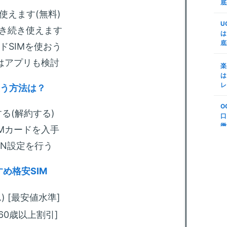
d
底
m
代
使えます(無料)
証
M
U
n
引き続き使えます
で
は
底
楽
ドSIMを使おう
m
M
変
はアプリも検討
リ
楽
プ
う
は
S
レ
使う方法は？
m
第
底
年
O
順
る(解約する)
法
口
(
徹
IMカードを入手
m
S
説
PN設定を行う
-
ボ
N
め格安SIM
m
る
も
ん) [最安値水準]
m
[60歳以上割引]
回