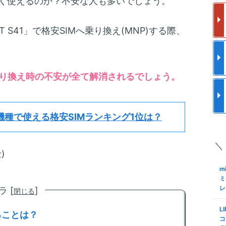
なく使えるのか？不安な人も多いでしょう。
フ
更
使
m
 S41」で格安SIMへ乗り換え(MNP)する際、
a
と
ク
メ
格
m
S
り換え時の不安が全て解消されるでしょう。
ア
I
で
結
S
m
ロ
機種で使える格安SIMランキング1位は？
約
化
M
手
＼
S
m
)
Sn
も
K
m
M
N
ミ
レ
 [
]
閉じる
m
S
る
格
L
ミ
査
ることは？
コ