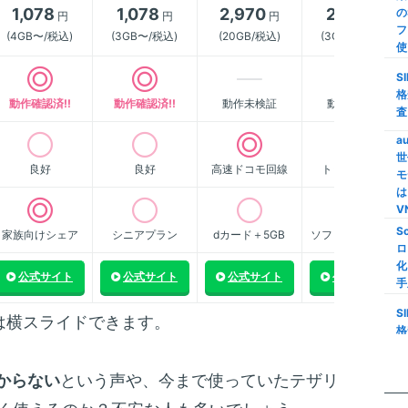
1,078
1,078
2,970
2,178
の
円
円
円
円
【
フ
ク
(4GB〜/税込)
(3GB〜/税込)
(20GB/税込)
(3GB〜/税込)
使
M
S
家
格
動作確認済!!
動作確認済!!
動作未検証
動作未検証
家
査
M
a
世
【
良好
良好
高速ドコモ回線
トップクラス
モ
限
は
S
V
S
家族向けシェア
シニアプラン
dカード＋5GB
ソフトバンク傘下
格
ロ
い
化
線
公式サイト
公式サイト
公式サイト
公式サイト
手
i
S
は横スライドできます。
量
格
信
査
楽
からない
という声や、今まで使っていたテザリ
m
の
ス