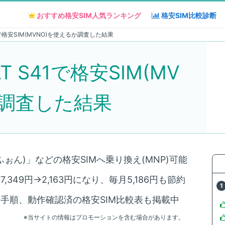
おすすめ格安SIM人気
おすすめ格安SIM人気
ランキング
ランキング
格安SIM
格安SIM
比較診断
比較診断
1で格安SIM(MVNO)を使えるか調査した結果
T S41で格安SIM(MV
か調査した結果
おふぉん)」などの格安SIMへ乗り換え(MNP)可能
349円→2,163円になり、毎月5,186円も節約
え手順、動作確認済の格安SIM比較表も掲載中
※当サイトの情報はプロモーションを含む場合があります。