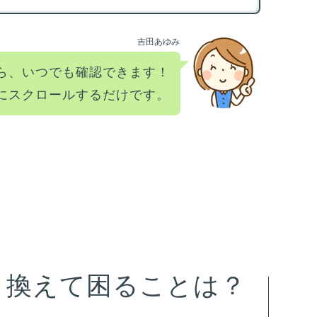
法
m
吉田あゆみ
限
化
ら、いつでも確認できます！
にスクロールするだけです。
m
カ
方
m
放
方
り換えて困ることは？