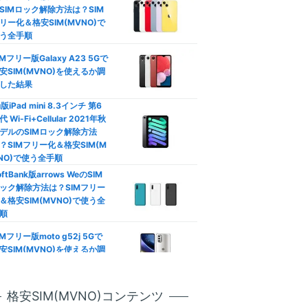
792
SIMロック解除方法は？SIM
円
口座振替/デビットカード】
リー化＆格安SIM(MVNO)で
レジットカード不要の格安SI
(3GB〜/税込)
う全手順
徹底比較
IMフリー版Galaxy A23 5Gで
族割は格安SIMでも使える？
安SIM(MVNO)を使えるか調
動作未検証
族向けプランおすすめ格安SI
した結果
徹底比較
u版iPad mini 8.3インチ 第6
代 Wi-Fi+Cellular 2021年秋
カウントフリー】データ無制
やや遅い
デルのSIMロック解除方法
使い放題の罠！制限なし格安
？SIMフリー化＆格安SIM(M
IM比較
NO)で使う全手順
oftBank版arrows WeのSIM
ソニー運営
安SIMはテザリングできな
ック解除方法は？SIMフリー
？docomo/au/Softbank回
＆格安SIM(MVNO)で使う全
おすすめ比較
公式サイト
順
Phone/Androidのデータ通信
IMフリー版moto g52j 5Gで
節約！ギガ不足を解消して通
安SIM(MVNO)を使えるか調
制限回避
した結果
天モバイル版OPPO Reno7 A
ineo(マイネオ)メールアドレ
格安SIM(MVNO)コンテンツ
SIMロック解除方法は？SIM
設定！キャリアメールから変