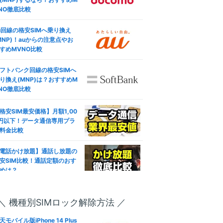
NO徹底比較
u回線の格安SIMへ乗り換え
MNP)！auからの注意点やお
すめMVNO比較
フトバンク回線の格安SIMへ
り換え(MNP)は？おすすめM
NO徹底比較
格安SIM最安価格】月額1,00
円以下！データ通信専用プラ
料金比較
電話かけ放題】通話し放題の
安SIM比較！通話定額のおす
めは？
ブレット対応おすすめ人気格
SIM徹底比較！失敗しない選
＼ 機種別SIMロック解除方法 ／
―
方は？
天モバイル版iPhone 14 Plus