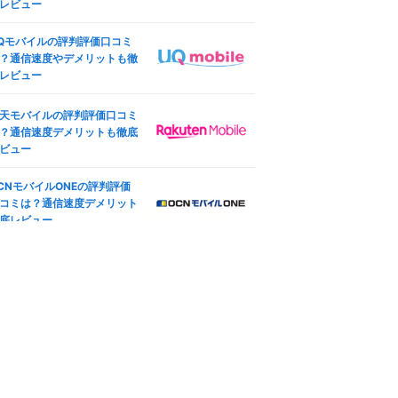
ocomo版iPhone SE (第3世
レビュー
ineo(マイネオ)の端末安心保
)のSIMロック解除方法は？SI
は必要？持ち込み端末やiPho
フリー化＆格安SIM(MVNO)
Qモバイルの評判評価口コミ
e保証も
使う全手順
？通信速度やデメリットも徹
レビュー
天モバイル版iPhone 12のSI
ineo(マイネオ)の契約プラン
ロック解除方法は？SIMフ
更方法は？コース変更・タイ
ー化＆格安SIM(MVNO)で使
天モバイルの評判評価口コミ
変更も
全手順
？通信速度デメリットも徹底
oftBank版iPad Pro 11インチ
ビュー
ineo(マイネオ)マイページ徹
4世代 Wi-Fi+Cellular 2022
解説！ログイン方法や設定手
秋モデルのSIMロック解除方
CNモバイルONEの評判評価
も紹介
は？SIMフリー化＆格安SIM
コミは？通信速度デメリット
MVNO)で使う全手順
底レビュー
ineo(マイネオ)アプリ徹底解
IMフリー版TOUGHBOOK FZ
！mineoスイッチやログイン
G2ABHBLAJで格安SIM(MV
ーナスも
O)を使えるか調査した結果
ineo(マイネオ)で機種変更す
方法は？対応機種やSIM変更
徹底解説
ineo(マイネオ)ソフトバンク
線の速度や評判、乗り換え方