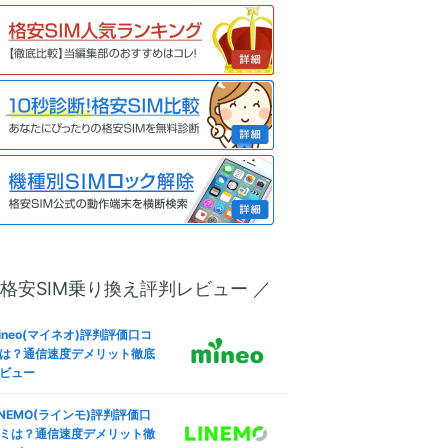
リー化＆格安SIM(MVNO)で
も解説
う全手順
ineo(マイネオ)フリータンク
u版iPhone 13 ProのSIMロッ
は？引き出しルール条件やデ
解除方法は？SIMフリー化＆
リット
安SIM(MVNO)で使う全手順
ineo(マイネオ)パケットシェ
IMフリー版Redmi 9Tで格安S
方法は？パケットギフト併用
M(MVNO)を使えるか調査した
お得に
果
oftBank版Xperia 10 VのSIM
ineo(マイネオ)解約方法！違
ック解除方法は？SIMフリー
金(解約金)や日割り料金、SI
＆格安SIM(MVNO)で使う全
返却は？
順
 格安SIM乗り換え評判レビュー ／
IMフリー版Smartphone for
ineo(マイネオ)なら法人契約
apdragon Insiders ZS675
可！ビジネス利用やVPN-SI
W-BL512R16で格安SIM(MV
ineo(マイネオ)評判評価口コ
も徹底解説
O)を使えるか調査した結果
は？通信速度デメリット徹底
ビュー
ineo(マイネオ)海外で使え
IMフリー版OPPO Reno5 Aで
？海外SIMや国際電話・ロー
安SIM(MVNO)を使えるか調
INEMO(ラインモ)評判評価口
ング設定も
した結果
ミは？通信速度デメリット徹