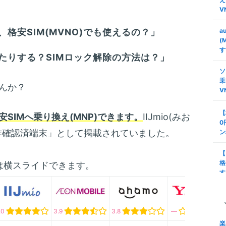
V
格安SIM(MVNO)でも使えるの？」
a
(
す
たりする？SIMロック解除の方法は？」
ソ
乗
んか？
V
【
安SIMへ乗り換え(MNP)できます。
IIJmio(みお
0
作確認済端末」として掲載されていました。
ン
【
格
は横スライドできます。
す
タ
安
.0
3.9
3.8
―
び
楽