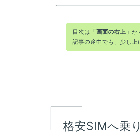
目次は
「画面の右上」
か
記事の途中でも、少し上
格安SIMへ乗