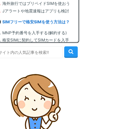
海外旅行ではプリペイドSIMを使おう
Jアラートや地震速報はアプリも検討
SIMフリーで格安SIMを使う方法は？
MNP予約番号を入手する(解約する)
格安SIMに契約してSIMカードを入手
SIMカードを挿してAPN設定を行う
この機種で使える、おすすめ格安SIM
1位: IIJmio(みおふぉん) [最安値水準]
2位: イオンモバイル [60歳以上割引]