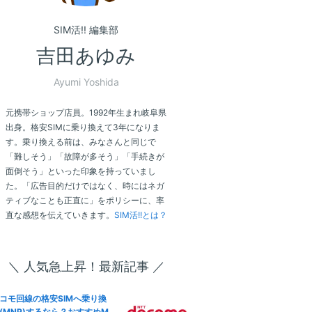
SIM活!! 編集部
吉田あゆみ
Ayumi Yoshida
元携帯ショップ店員。1992年生まれ岐阜県
出身。格安SIMに乗り換えて3年になりま
す。乗り換える前は、みなさんと同じで
「難しそう」「故障が多そう」「手続きが
面倒そう」といった印象を持っていまし
た。「広告目的だけではなく、時にはネガ
ティブなことも正直に」をポリシーに、率
直な感想を伝えていきます。
SIM活!!とは？
＼ 人気急上昇！最新記事 ／
コモ回線の格安SIMへ乗り換
(MNP)するなら？おすすめM