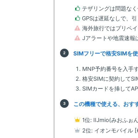
テザリングは問題なく
GPSは遅延なしで、
海外旅行ではプリペイ
Jアラートや地震速報
SIMフリーで格安SIMを
MNP予約番号を入手す
格安SIMに契約してS
SIMカードを挿してA
この機種で使える、おすす
1位: IIJmio(みおふぉ
2位: イオンモバイル 