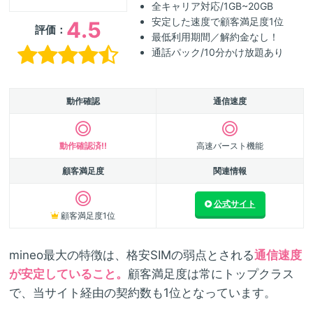
全キャリア対応/1GB~20GB
安定した速度で顧客満足度1位
4.5
評価：
最低利用期間／解約金なし！
通話パック/10分かけ放題あり
動作確認
通信速度
動作確認済!!
高速バースト機能
顧客満足度
関連情報
公式サイト
顧客満足度1位
mineo最大の特徴は、格安SIMの弱点とされる
通信速度
が安定していること。
顧客満足度は常にトップクラス
で、当サイト経由の契約数も1位となっています。