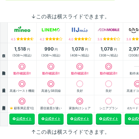
↓この表は横スライドできます。
4.5
4.2
4.0
3.9
3.8
1,518
990
1,078
1,078
2,9
円
円
円
円
月額
(5GB〜/税込)
(3GB〜/税込)
(4GB〜/税込)
(3GB〜/税込)
(20GB
動作確認
動作確認済!!
動作確認済!!
動作確認済!!
動作確認済!!
動作未
通信速度
高速バースト機能
高速なSB回線
良好
良好
高速ドコ
顧客満足度
顧客満足度1位
通信速度が速い
家族向けシェア
シニアプラン
dカード
公式サイト
公式サイト
公式サイト
公式サイト
公式
↑この表は横スライドできます。