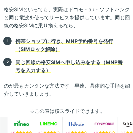
格安SIMといっても、実際はドコモ・au・ソフトバンク
と同じ電波を使ってサービスを提供しています。同じ回
線の格安SIMに乗り換えるなら、
携帯ショップに行き、MNP予約番号を発行
（SIMロック解除）
同じ回線の格安SIMへ申し込みをする（MNP番
号を入力する）
のが最もカンタンな方法です。早速、具体的な手順を紹
介していきましょう。
↓この表は横スライドできます。
4.5
4.2
4.0
3.9
3.8