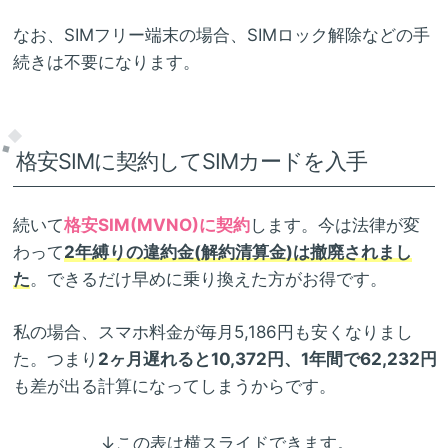
なお、SIMフリー端末の場合、SIMロック解除などの手
続きは不要になります。
格安SIMに契約してSIMカードを入手
続いて
格安SIM(MVNO)に契約
します。今は法律が変
わって
2年縛りの違約金(解約清算金)は撤廃されまし
た
。できるだけ早めに乗り換えた方がお得です。
私の場合、スマホ料金が毎月5,186円も安くなりまし
た。つまり
2ヶ月遅れると10,372円、1年間で62,232円
も差が出る計算になってしまうからです。
↓この表は横スライドできます。