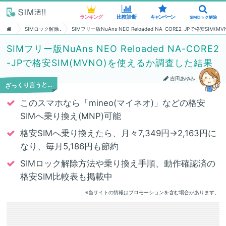
ランキング
ランキング
比較診断
比較診断
キャンペーン
キャンペーン
SIMロック解除
SIMロック解除
SIMロック解除
SIMフリー版NuAns NEO Reloaded NA-CORE2-JPで格安SI
SIMフリー版NuAns NEO Reloaded NA-CORE2
-JPで格安SIM(MVNO)を使えるか調査した結果
吉田あゆみ
ざっくり言うと…
このスマホなら「mineo(マイネオ)」などの格安
SIMへ乗り換え(MNP)可能
格安SIMへ乗り換えたら、月々7,349円→2,163円に
なり、毎月5,186円も節約
SIMロック解除方法や乗り換え手順、動作確認済の
格安SIM比較表も掲載中
※当サイトの情報はプロモーションを含む場合があります。