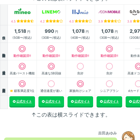
4.5
4.2
4.0
3.9
3.8
1,518
990
1,078
1,078
2,9
円
円
円
円
月額
(5GB〜/税込)
(3GB〜/税込)
(4GB〜/税込)
(3GB〜/税込)
(20GB
動作確認
動作確認済!!
動作確認済!!
動作確認済!!
動作確認済!!
動作未
通信速度
高速バースト機能
高速なSB回線
良好
良好
高速ドコ
顧客満足度
顧客満足度1位
通信速度が速い
家族向けシェア
シニアプラン
dカード
公式サイト
公式サイト
公式サイト
公式サイト
公式
↑この表は横スライドできます。
吉田あゆみ