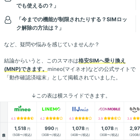
でも使えるの？」
「今までの機能が制限されたりする？SIMロッ
ク解除の方法は？」
など、疑問や悩みを感じていませんか？
結論からいうと、このスマホは
格安SIMへ乗り換え
(MNP)できます。
mineo(マイネオ)などの公式サイトで
「動作確認済端末」として掲載されていました。
↓この表は横スライドできます。
4.5
4.2
4.0
3.9
3.8
1,518
990
1,078
1,078
2,9
円
円
円
円
月額
(5GB〜/税込)
(3GB〜/税込)
(4GB〜/税込)
(3GB〜/税込)
(20GB