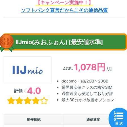
【キャンペーン実施中！】
ソフトバンク直営だからこその通信品質
IIJmio(みおふぉん) [最安値水準]
1,078円
4GB:
/月
docomo・au/2GB〜20GB
業界最安値クラスの格安SIM
4.0
評価：
通信速度も安定しており好評
最大30分かけ放題オプション
動作確認
通信速度
目 次