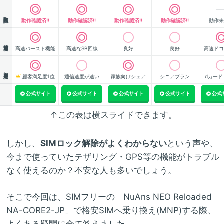
動作確認
動作確認済!!
動作確認済!!
動作確認済!!
動作確認済!!
動作未
通信速度
高速バースト機能
高速なSB回線
良好
良好
高速ドコ
顧客満足度
顧客満足度1位
通信速度が速い
家族向けシェア
シニアプラン
dカード
公式サイト
公式サイト
公式サイト
公式サイト
公式
↑この表は横スライドできます。
しかし、
SIMロック解除がよくわからない
という声や、
今まで使っていたテザリング・GPS等の機能がトラブル
なく使えるのか？不安な人も多いでしょう。
そこで今回は、SIMフリーの「NuAns NEO Reloaded
NA-CORE2-JP」で格安SIMへ乗り換え(MNP)する際、
よくある疑問に全て答えました。