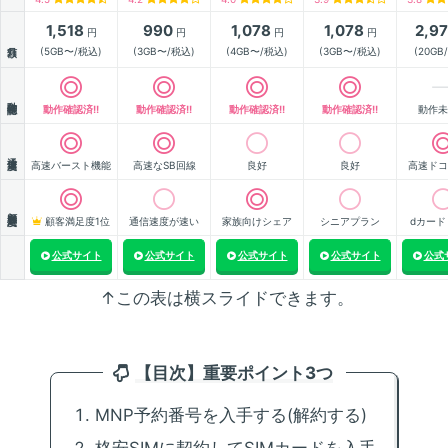
1,518
990
1,078
1,078
2,9
円
円
円
円
月額
(5GB〜/税込)
(3GB〜/税込)
(4GB〜/税込)
(3GB〜/税込)
(20GB
動作確認
動作確認済!!
動作確認済!!
動作確認済!!
動作確認済!!
動作未
通信速度
高速バースト機能
高速なSB回線
良好
良好
高速ドコ
顧客満足度
顧客満足度1位
通信速度が速い
家族向けシェア
シニアプラン
dカード
公式サイト
公式サイト
公式サイト
公式サイト
公式
↑この表は横スライドできます。
【目次】重要ポイント3つ
MNP予約番号を入手する(解約する)
格安SIMに契約してSIMカードを入手