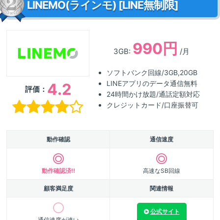
LINEMO(ラインモ) [LINE無制限]
990円
3GB:
/月
ソフトバンク回線/3GB,20GB
LINEアプリのデータ通信無料
4.2
評価：
24時間かけ放題/通話定額対応
クレジットカード/口座振替可
動作確認
通信速度
動作確認済!!
高速なSB回線
顧客満足度
関連情報
公式サイト
通信速度が速い