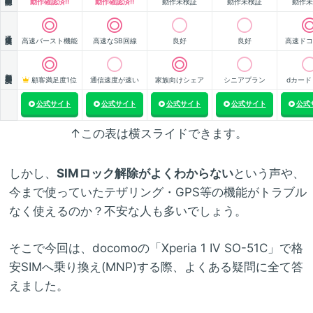
動作確認済!!
動作確認済!!
動作未検証
動作未検証
動作未
通信速度
高速バースト機能
高速なSB回線
良好
良好
高速ドコ
顧客満足度
顧客満足度1位
通信速度が速い
家族向けシェア
シニアプラン
dカード
公式サイト
公式サイト
公式サイト
公式サイト
公式
↑この表は横スライドできます。
しかし、
SIMロック解除がよくわからない
という声や、
今まで使っていたテザリング・GPS等の機能がトラブル
なく使えるのか？不安な人も多いでしょう。
そこで今回は、docomoの「Xperia 1 IV SO-51C」で格
安SIMへ乗り換え(MNP)する際、よくある疑問に全て答
えました。