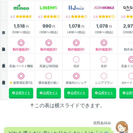
4.5
4.2
4.0
3.9
3.8
1,518
990
1,078
1,078
2,9
円
円
円
円
月額
(5GB〜/税込)
(3GB〜/税込)
(4GB〜/税込)
(3GB〜/税込)
(20GB
動作確認
動作確認済!!
動作確認済!!
動作確認済!!
動作確認済!!
動作未
通信速度
高速バースト機能
高速なSB回線
良好
良好
高速ドコ
顧客満足度
顧客満足度1位
通信速度が速い
家族向けシェア
シニアプラン
dカード
公式サイト
公式サイト
公式サイト
公式サイト
公式
↑この表は横スライドできます。
吉田あゆみ