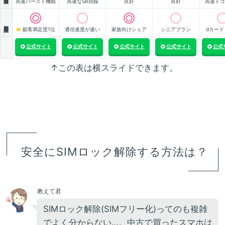
高速バースト機能
高速なSB回線
良好
良好
高速ドコ
顧客満足度
顧客満足度1位
通信速度が速い
家族向けシェア
シニアプラン
dカード
公式サイト
公式サイト
公式サイト
公式サイト
公式
↑この表は横スライドできます。
安全にSIMロック解除する方法は？
教えて君
SIMロック解除(SIMフリー化)ってのも複雑
でよく分からない…。中古で買ったスマホは