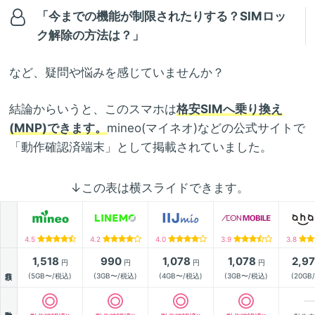
「今までの機能が制限されたりする？SIMロッ
ク解除の方法は？」
など、疑問や悩みを感じていませんか？
結論からいうと、このスマホは
格安SIMへ乗り換え
(MNP)できます。
mineo(マイネオ)などの公式サイトで
「動作確認済端末」として掲載されていました。
↓この表は横スライドできます。
4.5
4.2
4.0
3.9
3.8
1,518
990
1,078
1,078
2,9
円
円
円
円
月額
(5GB〜/税込)
(3GB〜/税込)
(4GB〜/税込)
(3GB〜/税込)
(20GB
動作確認