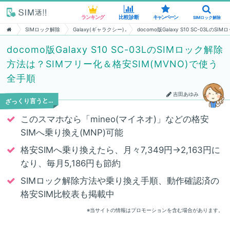
ランキング
ランキング
比較診断
比較診断
キャンペーン
キャンペーン
SIMロック解除
SIMロック解除
SIMロック解除
Galaxy(ギャラクシー)
docomo版Galaxy S10 SC-03L
docomo版Galaxy S10 SC-03LのSIMロック解除
方法は？SIMフリー化＆格安SIM(MVNO)で使う
全手順
吉田あゆみ
ざっくり言うと…
このスマホなら「mineo(マイネオ)」などの格安
SIMへ乗り換え(MNP)可能
格安SIMへ乗り換えたら、月々7,349円→2,163円に
なり、毎月5,186円も節約
SIMロック解除方法や乗り換え手順、動作確認済の
格安SIM比較表も掲載中
※当サイトの情報はプロモーションを含む場合があります。