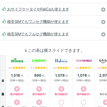
おサイフケータイやFeliCaも使えます
格安SIMでもワンセグ機能が使えます
格安SIMでもフルセグ機能が使えます
↓この表は横スライドできます。
4.5
4.2
4.0
3.9
3.8
1,518
990
1,078
1,078
2,9
円
円
円
円
月額
(5GB〜/税込)
(3GB〜/税込)
(4GB〜/税込)
(3GB〜/税込)
(20GB
動作確認
動作確認済!!
動作確認済!!
動作確認済!!
動作確認済!!
動作未
通信速度