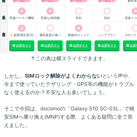
動作確認済!!
動作確認済!!
動作確認済!!
動作確認済!!
動作未
通信速度
高速バースト機能
高速なSB回線
良好
良好
高速ドコ
顧客満足度
顧客満足度1位
通信速度が速い
家族向けシェア
シニアプラン
dカード
公式サイト
公式サイト
公式サイト
公式サイト
公式
↑この表は横スライドできます。
しかし、
SIMロック解除がよくわからない
という声や、
今まで使っていたテザリング・GPS等の機能がトラブル
なく使えるのか？不安な人も多いでしょう。
そこで今回は、docomoの「Galaxy S10 SC-03L」で格
安SIMへ乗り換え(MNP)する際、よくある疑問に全て答
えました。