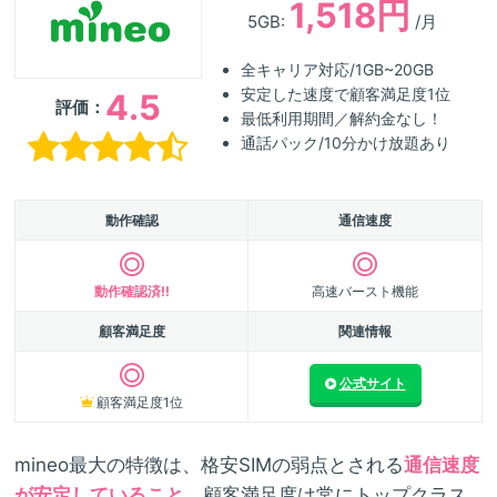
1,518円
5GB:
/月
全キャリア対応/1GB~20GB
安定した速度で顧客満足度1位
4.5
評価：
最低利用期間／解約金なし！
通話パック/10分かけ放題あり
動作確認
通信速度
動作確認済!!
高速バースト機能
顧客満足度
関連情報
公式サイト
顧客満足度1位
mineo最大の特徴は、格安SIMの弱点とされる
通信速度
が安定していること。
顧客満足度は常にトップクラス