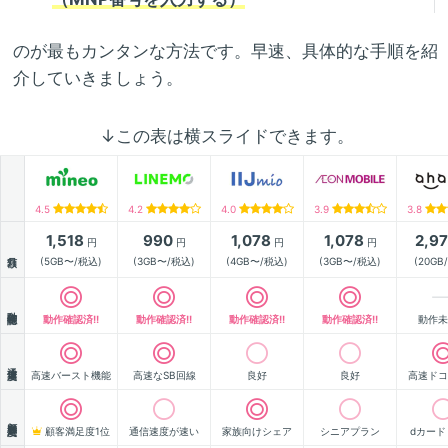
のが最もカンタンな方法です。早速、具体的な手順を紹
介していきましょう。
↓この表は横スライドできます。
4.5
4.2
4.0
3.9
3.8
1,518
990
1,078
1,078
2,9
円
円
円
円
月額
(5GB〜/税込)
(3GB〜/税込)
(4GB〜/税込)
(3GB〜/税込)
(20GB
動作確認
動作確認済!!
動作確認済!!
動作確認済!!
動作確認済!!
動作未
通信速度
高速バースト機能
高速なSB回線
良好
良好
高速ドコ
顧客満足度
顧客満足度1位
通信速度が速い
家族向けシェア
シニアプラン
dカード