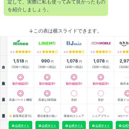
定して、実際に私も使ってみて良かったもの
を紹介しましょう。
↓この表は横スライドできます。
4.5
4.2
4.0
3.9
3.8
1,518
990
1,078
1,078
2,9
円
円
円
円
月額
(5GB〜/税込)
(3GB〜/税込)
(4GB〜/税込)
(3GB〜/税込)
(20GB
動作確認
動作確認済!!
動作確認済!!
動作確認済!!
動作確認済!!
動作未
通信速度
高速バースト機能
高速なSB回線
良好
良好
高速ドコ
顧客満足度
顧客満足度1位
通信速度が速い
家族向けシェア
シニアプラン
dカード
公式サイト
公式サイト
公式サイト
公式サイト
公式