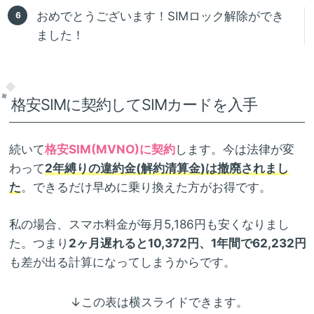
おめでとうございます！SIMロック解除ができ
ました！
格安SIMに契約してSIMカードを入手
続いて
格安SIM(MVNO)に契約
します。今は法律が変
わって
2年縛りの違約金(解約清算金)は撤廃されまし
た
。できるだけ早めに乗り換えた方がお得です。
私の場合、スマホ料金が毎月5,186円も安くなりまし
た。つまり
2ヶ月遅れると10,372円、1年間で62,232円
も差が出る計算になってしまうからです。
↓この表は横スライドできます。