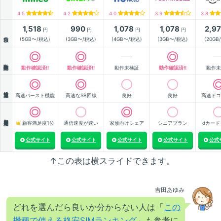
4.5
4.2
4.0
3.9
3.8
1,518
990
1,078
1,078
2,9
円
円
円
円
月額
(5GB〜/税込)
(3GB〜/税込)
(4GB〜/税込)
(3GB〜/税込)
(20GB
動作確認
動作確認済!!
動作確認済!!
動作未検証
動作確認済!!
動作未
通信速度
高速バースト機能
高速なSB回線
良好
良好
高速ドコ
顧客満足度
顧客満足度1位
通信速度が速い
家族向けシェア
シニアプラン
dカード
公式サイト
公式サイト
公式サイト
公式サイト
公式
↑この表は横スライドできます。
吉田あゆみ
どれを選んだら良いか分からない人は「
この
機種で使える格安SIMランキング
」も参考に