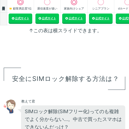
顧客満足度
顧客満足度1位
通信速度が速い
家族向けシェア
シニアプラン
dカード
公式サイト
公式サイト
公式サイト
公式サイト
公式
↑この表は横スライドできます。
安全にSIMロック解除する方法は？
教えて君
SIMロック解除(SIMフリー化)ってのも複雑
でよく分からない…。中古で買ったスマホは
できないんだっけ？