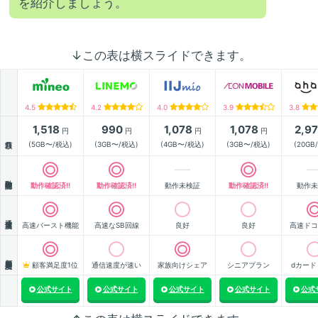
を紹介しましょう。
↓この表は横スライドできます。
4.5
4.2
4.0
3.9
3.8
1,518
990
1,078
1,078
2,9
円
円
円
円
月額
(5GB〜/税込)
(3GB〜/税込)
(4GB〜/税込)
(3GB〜/税込)
(20GB
動作確認
動作確認済!!
動作確認済!!
動作未検証
動作確認済!!
動作未
通信速度
高速バースト機能
高速なSB回線
良好
良好
高速ドコ
顧客満足度
顧客満足度1位
通信速度が速い
家族向けシェア
シニアプラン
dカード
公式サイト
公式サイト
公式サイト
公式サイト
公式