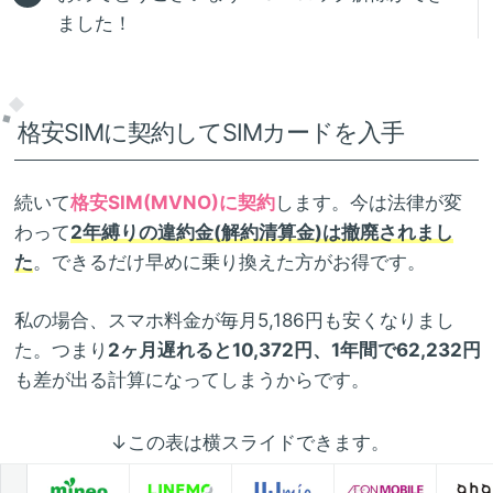
ました！
格安SIMに契約してSIMカードを入手
続いて
格安SIM(MVNO)に契約
します。今は法律が変
わって
2年縛りの違約金(解約清算金)は撤廃されまし
た
。できるだけ早めに乗り換えた方がお得です。
私の場合、スマホ料金が毎月5,186円も安くなりまし
た。つまり
2ヶ月遅れると10,372円、1年間で62,232円
も差が出る計算になってしまうからです。
↓この表は横スライドできます。