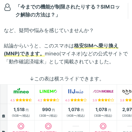
「今までの機能が制限されたりする？SIMロッ
ク解除の方法は？」
など、疑問や悩みを感じていませんか？
結論からいうと、このスマホは
格安SIMへ乗り換え
(MNP)できます。
mineo(マイネオ)などの公式サイトで
「動作確認済端末」として掲載されていました。
↓この表は横スライドできます。
4.5
4.2
4.0
3.9
3.8
1,518
990
1,078
1,078
2,9
円
円
円
円
月額
(5GB〜/税込)
(3GB〜/税込)
(4GB〜/税込)
(3GB〜/税込)
(20GB
動作確認