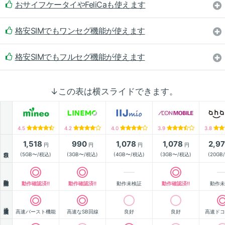
おサイフケータイやFeliCaも使えます
格安SIMでもワンセグ機能が使えます
格安SIMでもフルセグ機能が使えます
↓この表は横スライドできます。
4.5
4.2
4.0
3.9
3.8
1,518
990
1,078
1,078
2,9
円
円
円
円
月額
(5GB〜/税込)
(3GB〜/税込)
(4GB〜/税込)
(3GB〜/税込)
(20GB
動作確認
動作確認済!!
動作確認済!!
動作未検証
動作確認済!!
動作未
通信速度
高速バースト機能
高速なSB回線
良好
良好
高速ドコ