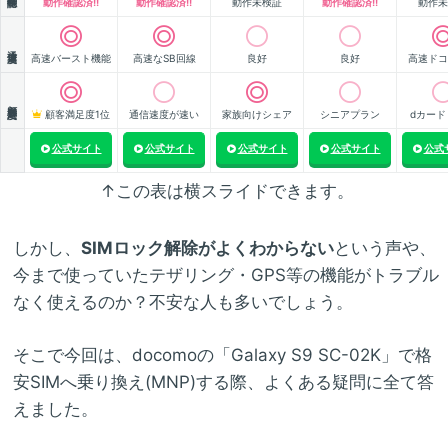
動作確認済!!
動作確認済!!
動作未検証
動作確認済!!
動作未
通信速度
高速バースト機能
高速なSB回線
良好
良好
高速ドコ
顧客満足度
顧客満足度1位
通信速度が速い
家族向けシェア
シニアプラン
dカード
公式サイト
公式サイト
公式サイト
公式サイト
公式
↑この表は横スライドできます。
しかし、
SIMロック解除がよくわからない
という声や、
今まで使っていたテザリング・GPS等の機能がトラブル
なく使えるのか？不安な人も多いでしょう。
そこで今回は、docomoの「Galaxy S9 SC-02K」で格
安SIMへ乗り換え(MNP)する際、よくある疑問に全て答
えました。