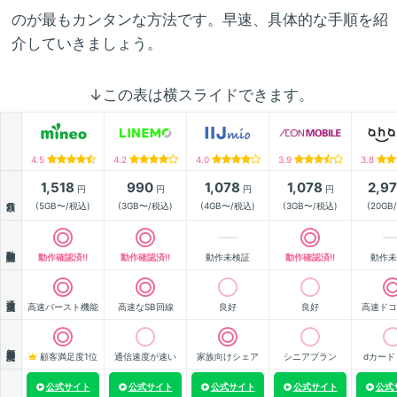
のが最もカンタンな方法です。早速、具体的な手順を紹
介していきましょう。
↓この表は横スライドできます。
4.5
4.2
4.0
3.9
3.8
1,518
990
1,078
1,078
2,9
円
円
円
円
月額
(5GB〜/税込)
(3GB〜/税込)
(4GB〜/税込)
(3GB〜/税込)
(20GB
動作確認
動作確認済!!
動作確認済!!
動作未検証
動作確認済!!
動作未
通信速度
高速バースト機能
高速なSB回線
良好
良好
高速ドコ
顧客満足度
顧客満足度1位
通信速度が速い
家族向けシェア
シニアプラン
dカード
公式サイト
公式サイト
公式サイト
公式サイト
公式