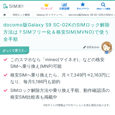
ランキング
ランキング
比較診断
比較診断
キャンペーン
キャンペーン
SIMロック解除
SIMロック解除
SIMロック解除
Galaxy(ギャラクシー)
docomo版Galaxy S9 SC-02Kの
docomo版Galaxy S9 SC-02KのSIMロック解除
方法は？SIMフリー化＆格安SIM(MVNO)で使う
全手順
吉田あゆみ
ざっくり言うと…
このスマホなら「mineo(マイネオ)」などの格安
SIMへ乗り換え(MNP)可能
格安SIMへ乗り換えたら、月々7,349円→2,163円に
なり、毎月5,186円も節約
SIMロック解除方法や乗り換え手順、動作確認済の
格安SIM比較表も掲載中
※当サイトの情報はプロモーションを含む場合があります。