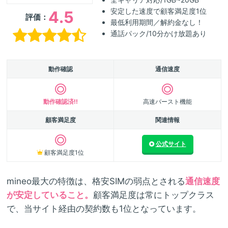
安定した速度で顧客満足度1位
4.5
評価：
最低利用期間／解約金なし！
通話パック/10分かけ放題あり
動作確認
通信速度
動作確認済!!
高速バースト機能
顧客満足度
関連情報
公式サイト
顧客満足度1位
mineo最大の特徴は、格安SIMの弱点とされる
通信速度
が安定していること。
顧客満足度は常にトップクラス
で、当サイト経由の契約数も1位となっています。