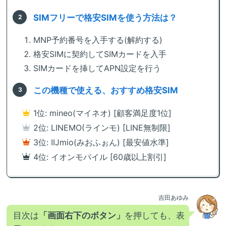
SIMフリーで格安SIMを使う方法は？
MNP予約番号を入手する(解約する)
格安SIMに契約してSIMカードを入手
SIMカードを挿してAPN設定を行う
この機種で使える、おすすめ格安SIM
1位: mineo(マイネオ) [顧客満足度1位]
2位: LINEMO(ラインモ) [LINE無制限]
3位: IIJmio(みおふぉん) [最安値水準]
4位: イオンモバイル [60歳以上割引]
吉田あゆみ
目次は
「画面右下のボタン」
を押しても、表