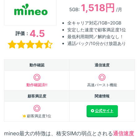
1,518円
5GB:
/月
全キャリア対応/1GB~20GB
安定した速度で顧客満足度1位
4.5
評価：
最低利用期間／解約金なし！
通話パック/10分かけ放題あり
動作確認
通信速度
動作確認済!!
高速バースト機能
顧客満足度
関連情報
公式サイト
顧客満足度1位
mineo最大の特徴は、格安SIMの弱点とされる
通信速度