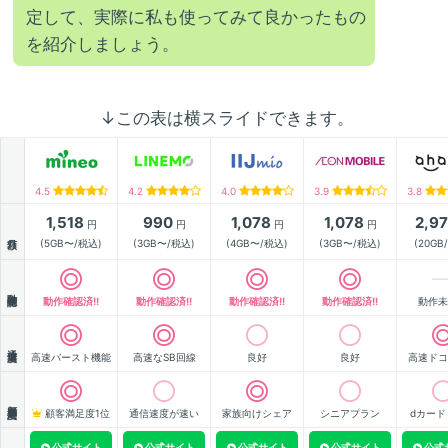
定して、実際に私も使ってみて良かったもの
を紹介しましょう。
↓この表は横スライドできます。
4.5
4.2
4.0
3.9
3.8
1,518
990
1,078
1,078
2,9
円
円
円
円
月額
(5GB〜/税込)
(3GB〜/税込)
(4GB〜/税込)
(3GB〜/税込)
(20GB
動作確認
動作確認済!!
動作確認済!!
動作確認済!!
動作確認済!!
動作未
通信速度
高速バースト機能
高速なSB回線
良好
良好
高速ドコ
顧客満足度
顧客満足度1位
通信速度が速い
家族向けシェア
シニアプラン
dカード
公式サイト
公式サイト
公式サイト
公式サイト
公式