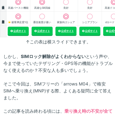
通信速度
高速バースト機能
高速なSB回線
良好
良好
高速ドコ
顧客満足度
顧客満足度1位
通信速度が速い
家族向けシェア
シニアプラン
dカード
公式サイト
公式サイト
公式サイト
公式サイト
公式
↑この表は横スライドできます。
しかし、
SIMロック解除がよくわからない
という声や、
今まで使っていたテザリング・GPS等の機能がトラブル
なく使えるのか？不安な人も多いでしょう。
そこで今回は、SIMフリーの「arrows M04」で格安
SIMへ乗り換え(MNP)する際、よくある疑問に全て答え
ました。
この記事を読み終わる頃には、
乗り換え時の不安が全て