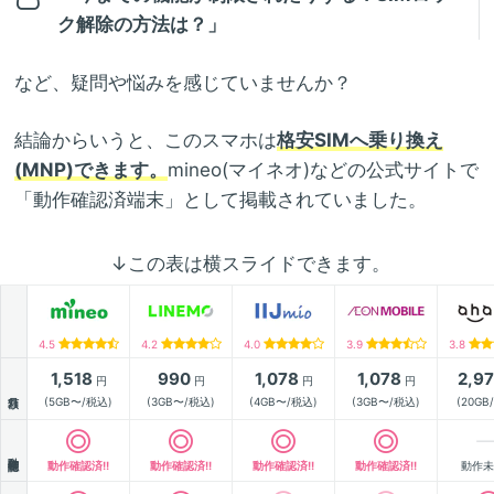
ク解除の方法は？」
など、疑問や悩みを感じていませんか？
結論からいうと、このスマホは
格安SIMへ乗り換え
(MNP)できます。
mineo(マイネオ)などの公式サイトで
「動作確認済端末」として掲載されていました。
↓この表は横スライドできます。
4.5
4.2
4.0
3.9
3.8
1,518
990
1,078
1,078
2,9
円
円
円
円
月額
(5GB〜/税込)
(3GB〜/税込)
(4GB〜/税込)
(3GB〜/税込)
(20GB
動作確認
動作確認済!!
動作確認済!!
動作確認済!!
動作確認済!!
動作未