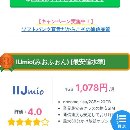
【キャンペーン実施中！】
ソフトバンク直営だからこその通信品質
IIJmio(みおふぉん) [最安値水準]
1,078円
4GB:
/月
docomo・au/2GB〜20GB
業界最安値クラスの格安SIM
4.0
評価：
通信速度も安定しており好評
最大30分かけ放題オプション
目 次