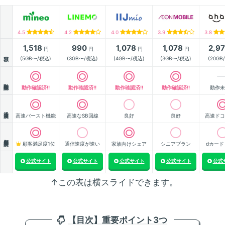
4.5
4.2
4.0
3.9
3.8
1,518
990
1,078
1,078
2,9
円
円
円
円
月額
(5GB〜/税込)
(3GB〜/税込)
(4GB〜/税込)
(3GB〜/税込)
(20GB
動作確認
動作確認済!!
動作確認済!!
動作確認済!!
動作確認済!!
動作未
通信速度
高速バースト機能
高速なSB回線
良好
良好
高速ドコ
顧客満足度
顧客満足度1位
通信速度が速い
家族向けシェア
シニアプラン
dカード
公式サイト
公式サイト
公式サイト
公式サイト
公式
↑この表は横スライドできます。
【目次】重要ポイント3つ