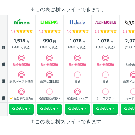
↓この表は横スライドできます。
4.5
4.2
4.0
3.9
3.8
1,518
990
1,078
1,078
2,9
円
円
円
円
月額
(5GB〜/税込)
(3GB〜/税込)
(4GB〜/税込)
(3GB〜/税込)
(20GB
動作確認
動作確認済!!
動作確認済!!
動作確認済!!
動作確認済!!
動作未
通信速度
高速バースト機能
高速なSB回線
良好
良好
高速ドコ
顧客満足度
顧客満足度1位
通信速度が速い
家族向けシェア
シニアプラン
dカード
公式サイト
公式サイト
公式サイト
公式サイト
公式
↑この表は横スライドできます。