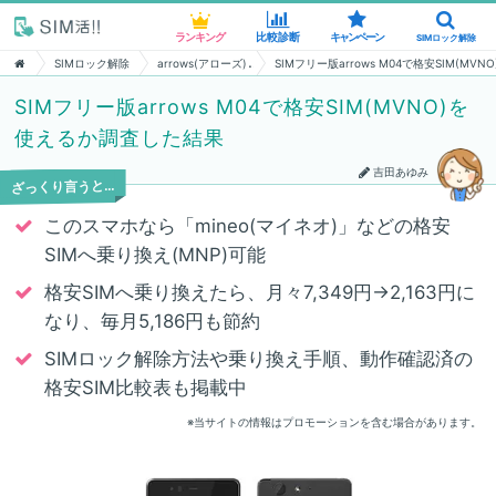
ランキング
ランキング
比較診断
比較診断
キャンペーン
キャンペーン
SIMロック解除
SIMロック解除
SIMロック解除
arrows(アローズ)
SIMフリー版arrows M04で格安SIM(M
SIMフリー版arrows M04で格安SIM(MVNO)を
使えるか調査した結果
吉田あゆみ
ざっくり言うと…
このスマホなら「mineo(マイネオ)」などの格安
SIMへ乗り換え(MNP)可能
格安SIMへ乗り換えたら、月々7,349円→2,163円に
なり、毎月5,186円も節約
SIMロック解除方法や乗り換え手順、動作確認済の
格安SIM比較表も掲載中
※当サイトの情報はプロモーションを含む場合があります。