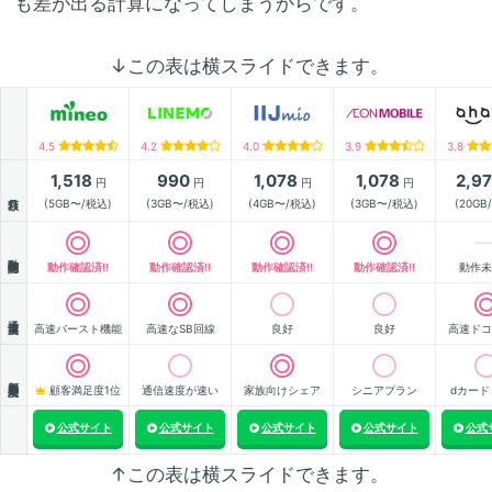
も差が出る計算になってしまうからです。
↓この表は横スライドできます。
4.5
4.2
4.0
3.9
3.8
1,518
990
1,078
1,078
2,9
円
円
円
円
月額
(5GB〜/税込)
(3GB〜/税込)
(4GB〜/税込)
(3GB〜/税込)
(20GB
動作確認
動作確認済!!
動作確認済!!
動作確認済!!
動作確認済!!
動作未
通信速度
高速バースト機能
高速なSB回線
良好
良好
高速ドコ
顧客満足度
顧客満足度1位
通信速度が速い
家族向けシェア
シニアプラン
dカード
公式サイト
公式サイト
公式サイト
公式サイト
公式
↑この表は横スライドできます。