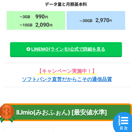
LINEMO(ラインモ)
公式で詳細を見る
【キャンペーン実施中！】
ソフトバンク直営だからこその通信品質
IIJmio(みおふぉん) [最安値水準]
目 次