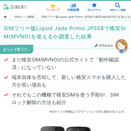
ランキング
ランキング
比較診断
比較診断
キャンペーン
キャンペーン
SIMロック解除
SIMロック解除
SIMロック解除
SIMフリー版Liquid Jade Primo JPS58で格安SIM(MVNO)を
SIMフリー版Liquid Jade Primo JPS58で格安SI
M(MVNO)を使えるか調査した結果
吉田あゆみ
ざっくり言うと…
まだ格安SIM(MVNO)の公式サイトで「動作確認
済」になっていない
端末自体を売却して、新しい格安スマホを購入した
方が良い場合も
それでもこの機種で格安SIMを使う手順や、SIM
ロック解除の方法も紹介
※当サイトの情報はプロモーションを含む場合があります。