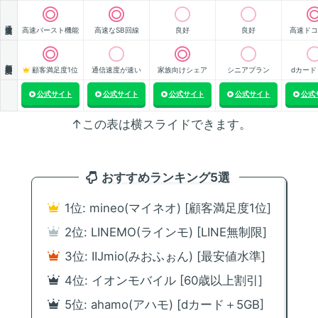
通信速度
高速バースト機能
高速なSB回線
良好
良好
高速ドコ
顧客満足度
顧客満足度1位
通信速度が速い
家族向けシェア
シニアプラン
dカード
公式サイト
公式サイト
公式サイト
公式サイト
公式
↑この表は横スライドできます。
おすすめランキング5選
1位: mineo(マイネオ) [顧客満足度1位]
2位: LINEMO(ラインモ) [LINE無制限]
3位: IIJmio(みおふぉん) [最安値水準]
4位: イオンモバイル [60歳以上割引]
5位: ahamo(アハモ) [dカード＋5GB]