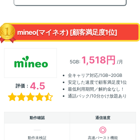
mineo(マイネオ) [顧客満足度1位]
1,518円
5GB:
/月
全キャリア対応/1GB~20GB
安定した速度で顧客満足度1位
4.5
評価：
最低利用期間／解約金なし！
通話パック/10分かけ放題あり
動作確認
通信速度
動作未検証
高速バースト機能