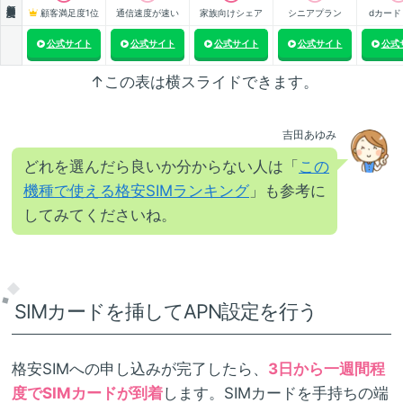
顧客満足度
顧客満足度1位
通信速度が速い
家族向けシェア
シニアプラン
dカード
公式サイト
公式サイト
公式サイト
公式サイト
公式
↑この表は横スライドできます。
吉田あゆみ
どれを選んだら良いか分からない人は「
この
機種で使える格安SIMランキング
」も参考に
してみてくださいね。
SIMカードを挿してAPN設定を行う
格安SIMへの申し込みが完了したら、
3日から一週間程
度でSIMカードが到着
します。SIMカードを手持ちの端