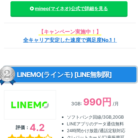
mineo(マイネオ)
公式で詳細を見る
【キャンペーン実施中！】
全キャリア安定した速度で満足度No.1！
LINEMO(ラインモ) [LINE無制限]
990円
3GB:
/月
ソフトバンク回線/3GB,20GB
LINEアプリのデータ通信無料
4.2
評価：
24時間かけ放題/通話定額対応
クレジットカード/口座振替可