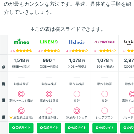
のが最もカンタンな方法です。早速、具体的な手順を紹
介していきましょう。
↓この表は横スライドできます。
4.5
4.2
4.0
3.9
3.8
1,518
990
1,078
1,078
2,9
円
円
円
円
月額
(5GB〜/税込)
(3GB〜/税込)
(4GB〜/税込)
(3GB〜/税込)
(20GB
動作確認
動作未検証
動作未検証
動作未検証
動作未検証
動作未
通信速度
高速バースト機能
高速なSB回線
良好
良好
高速ドコ
顧客満足度
顧客満足度1位
通信速度が速い
家族向けシェア
シニアプラン
dカード
公式サイト
公式サイト
公式サイト
公式サイト
公式