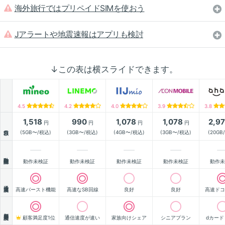
海外旅行ではプリペイドSIMを使おう
Jアラートや地震速報はアプリも検討
↓この表は横スライドできます。
4.5
4.2
4.0
3.9
3.8
1,518
990
1,078
1,078
2,9
円
円
円
円
月額
(5GB〜/税込)
(3GB〜/税込)
(4GB〜/税込)
(3GB〜/税込)
(20GB
動作確認
動作未検証
動作未検証
動作未検証
動作未検証
動作未
通信速度
高速バースト機能
高速なSB回線
良好
良好
高速ドコ
顧客満足度
顧客満足度1位
通信速度が速い
家族向けシェア
シニアプラン
dカード