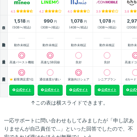
4.5
4.2
4.0
3.9
3.8
1,518
990
1,078
1,078
2,9
円
円
円
円
月額
(5GB〜/税込)
(3GB〜/税込)
(4GB〜/税込)
(3GB〜/税込)
(20GB
動作確認
動作未検証
動作未検証
動作未検証
動作未検証
動作未
通信速度
高速バースト機能
高速なSB回線
良好
良好
高速ドコ
顧客満足度
顧客満足度1位
通信速度が速い
家族向けシェア
シニアプラン
dカード
公式サイト
公式サイト
公式サイト
公式サイト
公式
↑この表は横スライドできます。
一応サポートに問い合わせもしてみましたが「申し訳あ
りませんが自己責任で…」といった回答でしたので、不
安であれば避けたほうが無難でしょう。