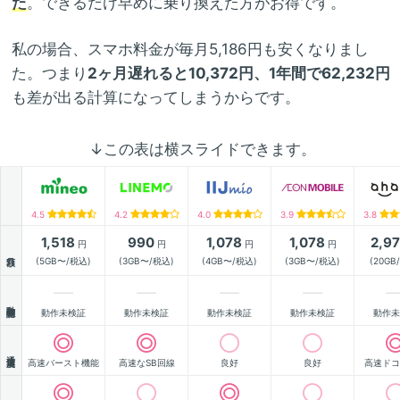
た
。できるだけ早めに乗り換えた方がお得です。
私の場合、スマホ料金が毎月5,186円も安くなりまし
た。つまり
2ヶ月遅れると10,372円、1年間で62,232円
も差が出る計算になってしまうからです。
↓この表は横スライドできます。
4.5
4.2
4.0
3.9
3.8
1,518
990
1,078
1,078
2,9
円
円
円
円
月額
(5GB〜/税込)
(3GB〜/税込)
(4GB〜/税込)
(3GB〜/税込)
(20GB
動作確認
動作未検証
動作未検証
動作未検証
動作未検証
動作未
通信速度
高速バースト機能
高速なSB回線
良好
良好
高速ドコ