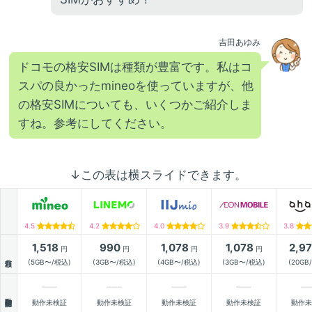
吉田あゆみ
ドコモの格安SIMは種類が豊富です。私はコ
スパの良かったmineoを使っていますが、他
の格安SIMについても、いくつかご紹介しま
すね。参考にしてください。
↓この表は横スライドできます。
4.5
4.2
4.0
3.9
3.8
1,518
990
1,078
1,078
2,9
円
円
円
円
月額
(5GB〜/税込)
(3GB〜/税込)
(4GB〜/税込)
(3GB〜/税込)
(20GB
動作確認
動作未検証
動作未検証
動作未検証
動作未検証
動作未