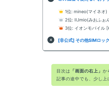
1位: mineo(マイネオ
2位: IIJmio(みおふ
3位: イオンモバイル 
[非公式] その他SIMロ
目次は
「画面の右上」
か
記事の途中でも、少し上