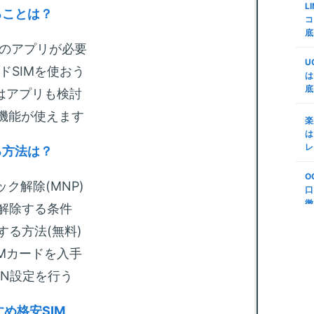
L
ミ
査
ることは？
コ
d
底
m
代
用のアプリが必要
証
M
U
n
ドSIMを使おう
で
は
底
楽
はアプリも検討
m
M
変
グ機能が使えます
リ
楽
プ
う
は
S
レ
る方法は？
m
第
底
年
O
順
ック解除(MNP)
法
口
(
徹
ク解除する条件
m
S
説
する方法(無料)
-
ボ
N
IMカードを入手
m
PN設定を行う
る
も
め格安SIM