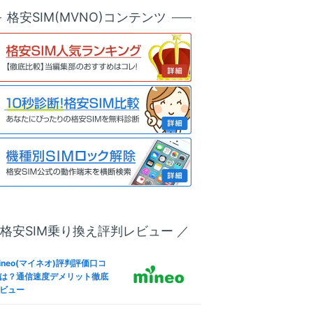
天モバイル版OPPO Reno7 A
ineo(マイネオ)メールアドレ
格安SIM(MVNO)コンテンツ
SIMロック解除方法は？SIM
設定！キャリアメールから変
リー化＆格安SIM(MVNO)で
も解説
う全手順
ineo(マイネオ)フリータンク
u版iPhone 13 ProのSIMロッ
は？引き出しルール条件やデ
解除方法は？SIMフリー化＆
リット
安SIM(MVNO)で使う全手順
ineo(マイネオ)パケットシェ
IMフリー版Redmi 9Tで格安S
方法は？パケットギフト併用
M(MVNO)を使えるか調査した
お得に
果
oftBank版Xperia 10 VのSIM
ineo(マイネオ)解約方法！違
ック解除方法は？SIMフリー
金(解約金)や日割り料金、SI
＆格安SIM(MVNO)で使う全
返却は？
順
 格安SIM乗り換え評判レビュー ／
IMフリー版Smartphone for
ineo(マイネオ)なら法人契約
apdragon Insiders ZS675
可！ビジネス利用やVPN-SI
W-BL512R16で格安SIM(MV
ineo(マイネオ)評判評価口コ
も徹底解説
O)を使えるか調査した結果
は？通信速度デメリット徹底
ビュー
ineo(マイネオ)海外で使え
IMフリー版OPPO Reno5 Aで
？海外SIMや国際電話・ロー
安SIM(MVNO)を使えるか調