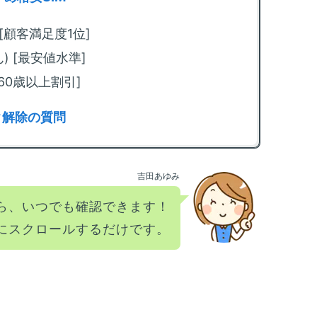
m
回
) [顧客満足度1位]
法
ぉん) [最安値水準]
m
限
[60歳以上割引]
化
ック解除の質問
m
カ
方
吉田あゆみ
m
放
ら、いつでも確認できます！
方
にスクロールするだけです。