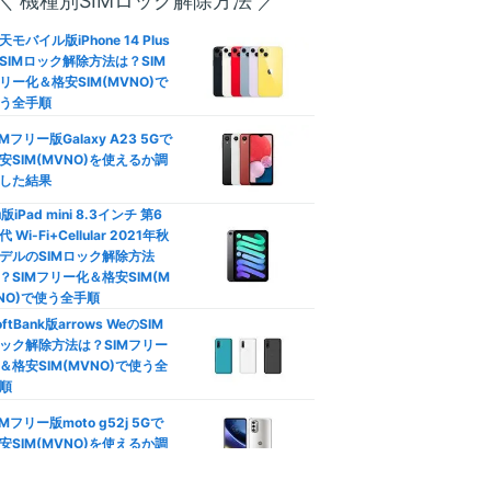
＼ 機種別SIMロック解除方法 ／
―
方は？
天モバイル版iPhone 14 Plus
792
SIMロック解除方法は？SIM
円
口座振替/デビットカード】
リー化＆格安SIM(MVNO)で
レジットカード不要の格安SI
(3GB〜/税込)
う全手順
徹底比較
IMフリー版Galaxy A23 5Gで
族割は格安SIMでも使える？
安SIM(MVNO)を使えるか調
動作未検証
族向けプランおすすめ格安SI
した結果
徹底比較
u版iPad mini 8.3インチ 第6
代 Wi-Fi+Cellular 2021年秋
カウントフリー】データ無制
やや遅い
デルのSIMロック解除方法
使い放題の罠！制限なし格安
？SIMフリー化＆格安SIM(M
IM比較
NO)で使う全手順
oftBank版arrows WeのSIM
ソニー運営
安SIMはテザリングできな
ック解除方法は？SIMフリー
？docomo/au/Softbank回
＆格安SIM(MVNO)で使う全
おすすめ比較
公式サイト
順
Phone/Androidのデータ通信
IMフリー版moto g52j 5Gで
節約！ギガ不足を解消して通
安SIM(MVNO)を使えるか調
制限回避
した結果