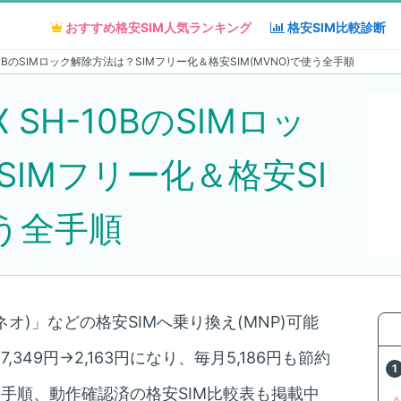
おすすめ格安SIM人気
おすすめ格安SIM人気
ランキング
ランキング
格安SIM
格安SIM
比較診断
比較診断
H-10BのSIMロック解除方法は？SIMフリー化＆格安SIM(MVNO)で使う全手順
X SH-10BのSIMロッ
IMフリー化＆格安SI
使う全手順
ネオ)」などの格安SIMへ乗り換え(MNP)可能
349円→2,163円になり、毎月5,186円も節約
え手順、動作確認済の格安SIM比較表も掲載中