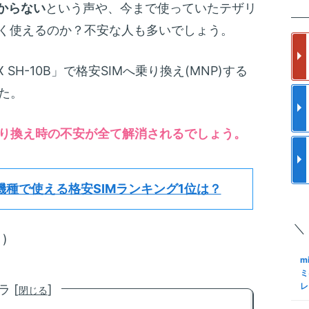
楽
からない
という声や、今まで使っていたテザリ
m
の
ス
なく使えるのか？不安な人も多いでしょう。
フ
更
使
m
 SH-10B」で格安SIMへ乗り換え(MNP)する
a
と
ク
た。
メ
格
m
S
り換え時の不安が全て解消されるでしょう。
ア
I
で
結
S
m
ロ
機種で使える格安SIMランキング1位は？
約
化
M
手
＼
S
m
)
Sn
も
K
m
M
N
ミ
レ
 [
]
閉じる
m
S
る
格