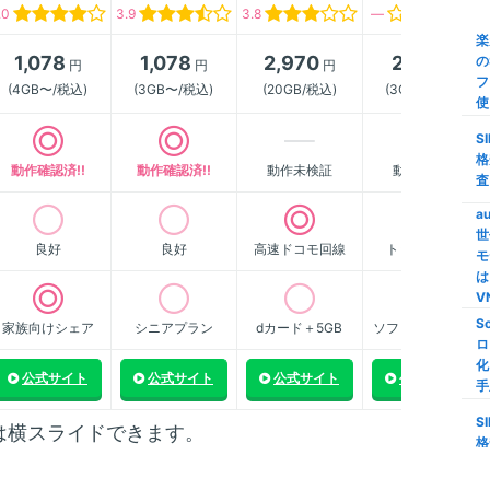
.0
3.9
3.8
―
び
楽
1,078
1,078
2,970
2,178
の
円
円
円
円
【
フ
ク
(4GB〜/税込)
(3GB〜/税込)
(20GB/税込)
(3GB〜/税込)
使
M
S
家
格
動作確認済!!
動作確認済!!
動作未検証
動作未検証
家
査
M
a
世
【
良好
良好
高速ドコモ回線
トップクラス
モ
限
は
S
V
S
家族向けシェア
シニアプラン
dカード＋5GB
ソフトバンク傘下
格
ロ
い
化
線
公式サイト
公式サイト
公式サイト
公式サイト
手
i
S
は横スライドできます。
量
格
信
査