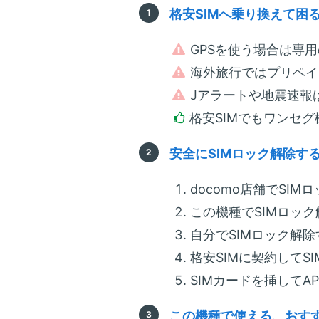
格安SIMへ乗り換えて困
GPSを使う場合は専
海外旅行ではプリペイ
Jアラートや地震速報
格安SIMでもワンセ
安全にSIMロック解除す
docomo店舗でSIMロ
この機種でSIMロッ
自分でSIMロック解除
格安SIMに契約してS
SIMカードを挿してA
この機種で使える、おすす