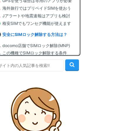
GPSを使う場合は専用のアプリが必要
海外旅行ではプリペイドSIMを使おう
Jアラートや地震速報はアプリも検討
格安SIMでもワンセグ機能が使えます
安全にSIMロック解除する方法は？
docomo店舗でSIMロック解除(MNP)
この機種でSIMロック解除する条件
自分でSIMロック解除する方法(無料)
格安SIMに契約してSIMカードを入手
SIMカードを挿してAPN設定を行う
この機種で使える、おすすめ格安SIM
1位: mineo(マイネオ) [顧客満足度1位]
2位: IIJmio(みおふぉん) [最安値水準]
3位: イオンモバイル [60歳以上割引]
[非公式] その他SIMロック解除の質問