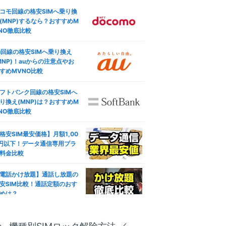
コモ回線の格安SIMへ乗り換
(MNP)するなら？おすすめM
NO徹底比較
u回線の格安SIMへ乗り換え
MNP)！auからの注意点やお
すめMVNO比較
フトバンク回線の格安SIMへ
り換え(MNP)は？おすすめM
NO徹底比較
格安SIM最安価格】月額1,00
円以下！データ通信専用プラ
料金比較
電話かけ放題】通話し放題の
安SIM比較！通話定額のおす
めは？
ブレット対応おすすめ人気格
SIM徹底比較！失敗しない選