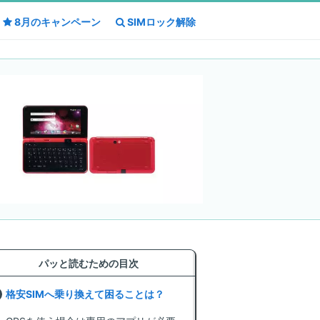
8月の
8月の
キャンペーン
キャンペーン
SIMロック解除
SIMロック解除
パッと読むための目次
格安SIMへ乗り換えて困ることは？