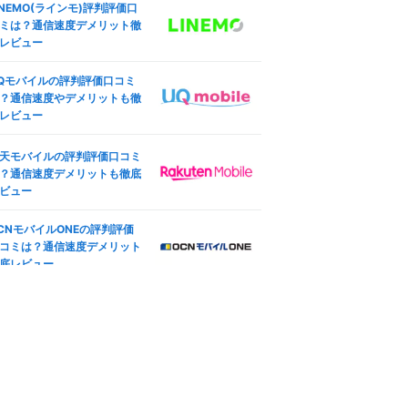
INEMO(ラインモ)評判評価口
ング設定も
した結果
ミは？通信速度デメリット徹
ocomo版iPhone SE (第3世
レビュー
ineo(マイネオ)の端末安心保
)のSIMロック解除方法は？SI
は必要？持ち込み端末やiPho
フリー化＆格安SIM(MVNO)
Qモバイルの評判評価口コミ
e保証も
使う全手順
？通信速度やデメリットも徹
レビュー
天モバイル版iPhone 12のSI
ineo(マイネオ)の契約プラン
ロック解除方法は？SIMフ
更方法は？コース変更・タイ
ー化＆格安SIM(MVNO)で使
天モバイルの評判評価口コミ
変更も
全手順
？通信速度デメリットも徹底
oftBank版iPad Pro 11インチ
ビュー
ineo(マイネオ)マイページ徹
4世代 Wi-Fi+Cellular 2022
解説！ログイン方法や設定手
秋モデルのSIMロック解除方
CNモバイルONEの評判評価
も紹介
は？SIMフリー化＆格安SIM
コミは？通信速度デメリット
MVNO)で使う全手順
底レビュー
ineo(マイネオ)アプリ徹底解
IMフリー版TOUGHBOOK FZ
！mineoスイッチやログイン
G2ABHBLAJで格安SIM(MV
ーナスも
O)を使えるか調査した結果
ineo(マイネオ)で機種変更す
方法は？対応機種やSIM変更
徹底解説