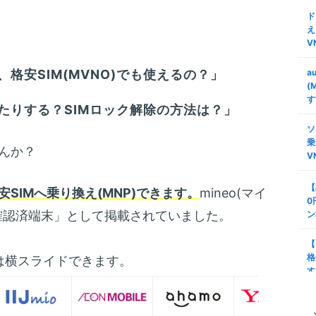
ド
え
V
格安SIM(MVNO)でも使えるの？」
a
(
す
たりする？SIMロック解除の方法は？」
ソ
乗
んか？
V
【
安SIMへ乗り換え(MNP)できます。
mineo(マイ
0
確認済端末」として掲載されていました。
ン
【
格
は横スライドできます。
す
タ
安