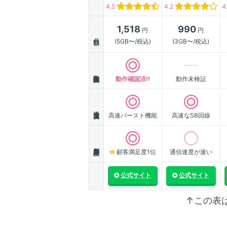
4.5
4.2
4
1,518
990
円
円
月額
(5GB〜/税込)
(3GB〜/税込)
動作確認
動作確認済!!
動作未検証
通信速度
高速バースト機能
高速なSB回線
顧客満足度
顧客満足度1位
通信速度が速い
公式サイト
公式サイト
↑この表