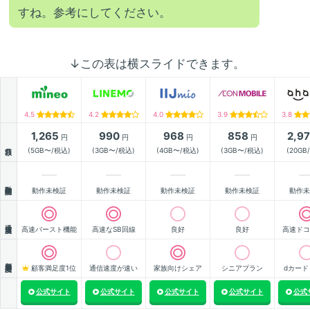
すね。参考にしてください。
↓この表は横スライドできます。
4.5
4.2
4.0
3.9
3.8
1,265
990
968
858
2,9
円
円
円
円
月額
(5GB〜/税込)
(3GB〜/税込)
(4GB〜/税込)
(3GB〜/税込)
(20GB
動作確認
動作未検証
動作未検証
動作未検証
動作未検証
動作未
通信速度
高速バースト機能
高速なSB回線
良好
良好
高速ドコ
顧客満足度
顧客満足度1位
通信速度が速い
家族向けシェア
シニアプラン
dカード
公式サイト
公式サイト
公式サイト
公式サイト
公式