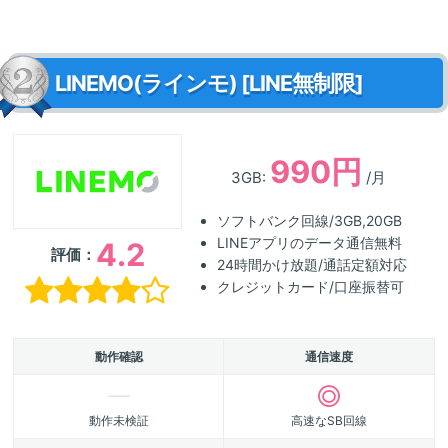
LINEMO(ラインモ) [LINE無制限]
990円
3GB:
/月
ソフトバンク回線/3GB,20GB
LINEアプリのデータ通信無料
4.2
評価：
24時間かけ放題/通話定額対応
クレジットカード/口座振替可
動作確認
通信速度
動作未検証
高速なSB回線