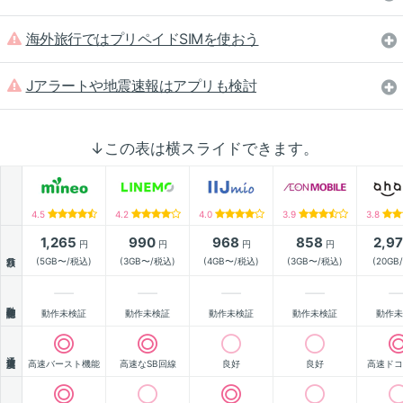
海外旅行ではプリペイドSIMを使おう
Jアラートや地震速報はアプリも検討
↓この表は横スライドできます。
4.5
4.2
4.0
3.9
3.8
1,265
990
968
858
2,9
円
円
円
円
月額
(5GB〜/税込)
(3GB〜/税込)
(4GB〜/税込)
(3GB〜/税込)
(20GB
動作確認
動作未検証
動作未検証
動作未検証
動作未検証
動作未
通信速度
高速バースト機能
高速なSB回線
良好
良好
高速ドコ
顧客満足度