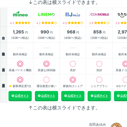
↓この表は横スライドできます。
4.5
4.2
4.0
3.9
3.8
1,265
990
968
858
2,9
円
円
円
円
月額
(5GB〜/税込)
(3GB〜/税込)
(4GB〜/税込)
(3GB〜/税込)
(20GB
動作確認
動作未検証
動作未検証
動作未検証
動作未検証
動作未
通信速度
高速バースト機能
高速なSB回線
良好
良好
高速ドコ
顧客満足度
顧客満足度1位
通信速度が速い
家族向けシェア
シニアプラン
dカード
公式サイト
公式サイト
公式サイト
公式サイト
公式
↑この表は横スライドできます。
吉田あゆみ