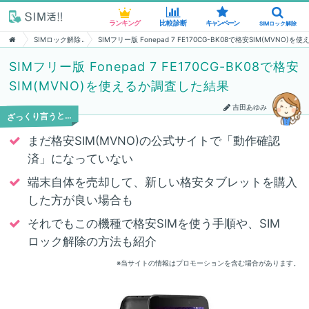
ランキング
ランキング
比較診断
比較診断
キャンペーン
キャンペーン
SIMロック解除
SIMロック解除
SIMロック解除
SIMフリー版 Fonepad 7 FE170CG-BK08で格安SIM(MVNO
SIMフリー版 Fonepad 7 FE170CG-BK08で格安
SIM(MVNO)を使えるか調査した結果
吉田あゆみ
ざっくり言うと…
まだ格安SIM(MVNO)の公式サイトで「動作確認
済」になっていない
端末自体を売却して、新しい格安タブレットを購入
した方が良い場合も
それでもこの機種で格安SIMを使う手順や、SIM
ロック解除の方法も紹介
※当サイトの情報はプロモーションを含む場合があります。