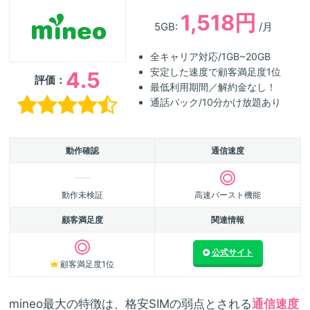
1,518円
5GB:
/月
全キャリア対応/1GB~20GB
安定した速度で顧客満足度1位
4.5
評価：
最低利用期間／解約金なし！
通話パック/10分かけ放題あり
動作確認
通信速度
動作未検証
高速バースト機能
顧客満足度
関連情報
公式サイト
顧客満足度1位
mineo最大の特徴は、格安SIMの弱点とされる
通信速度