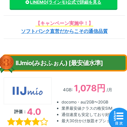
LINEMO(ラインモ)
公式で詳細を見る
【キャンペーン実施中！】
ソフトバンク直営だからこその通信品質
IIJmio(みおふぉん) [最安値水準]
1,078円
4GB:
/月
docomo・au/2GB〜20GB
業界最安値クラスの格安SIM
4.0
評価：
通信速度も安定しており好評
最大30分かけ放題オプション
目 次