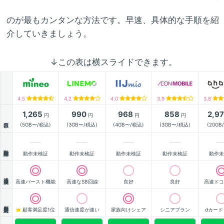
のが最もカンタンな方法です。早速、具体的な手順を紹
介していきましょう。
↓この表は横スライドできます。
4.5
4.2
4.0
3.9
3.8
1,265
990
968
858
2,9
円
円
円
円
月額
(5GB〜/税込)
(3GB〜/税込)
(4GB〜/税込)
(3GB〜/税込)
(20GB
動作確認
動作未検証
動作未検証
動作未検証
動作未検証
動作未
通信速度
高速バースト機能
高速なSB回線
良好
良好
高速ドコ
顧客満足度
顧客満足度1位
通信速度が速い
家族向けシェア
シニアプラン
dカード