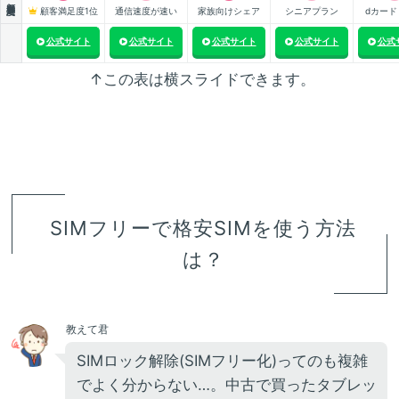
顧客満足度1位
通信速度が速い
家族向けシェア
シニアプラン
dカード
公式サイト
公式サイト
公式サイト
公式サイト
公式
↑この表は横スライドできます。
SIMフリーで格安SIMを使う方法
は？
教えて君
SIMロック解除(SIMフリー化)ってのも複雑
でよく分からない…。中古で買ったタブレッ