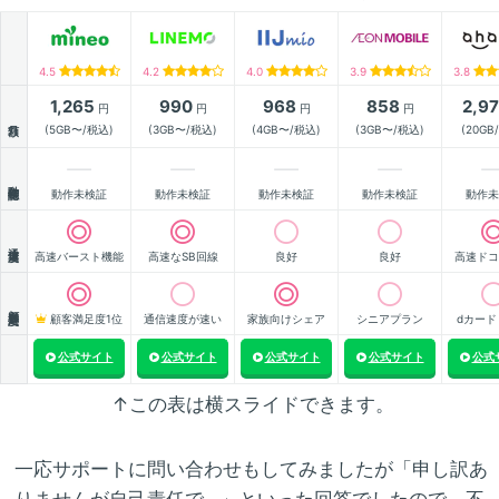
4.5
4.2
4.0
3.9
3.8
1,265
990
968
858
2,9
円
円
円
円
月額
(5GB〜/税込)
(3GB〜/税込)
(4GB〜/税込)
(3GB〜/税込)
(20GB
動作確認
動作未検証
動作未検証
動作未検証
動作未検証
動作未
通信速度
高速バースト機能
高速なSB回線
良好
良好
高速ドコ
顧客満足度
顧客満足度1位
通信速度が速い
家族向けシェア
シニアプラン
dカード
公式サイト
公式サイト
公式サイト
公式サイト
公式
↑この表は横スライドできます。
一応サポートに問い合わせもしてみましたが「申し訳あ
りませんが自己責任で…」といった回答でしたので、不