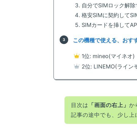
自分でSIMロック解除
格安SIMに契約してS
SIMカードを挿してA
この機種で使える、おすす
1位: mineo(マイネオ
2位: LINEMO(ラインモ
目次は
「画面の右上」
か
記事の途中でも、少し上