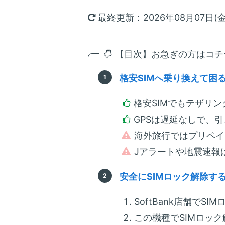
最終更新：2026年08月07日(金
【目次】お急ぎの方はコチラ
格安SIMへ乗り換えて困
格安SIMでもテザリン
GPSは遅延なしで、
海外旅行ではプリペイ
Jアラートや地震速報
安全にSIMロック解除す
SoftBank店舗でS
この機種でSIMロッ