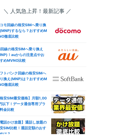
＼ 人気急上昇！最新記事 ／
コモ回線の格安SIMへ乗り換
(MNP)するなら？おすすめM
NO徹底比較
u回線の格安SIMへ乗り換え
MNP)！auからの注意点やお
すめMVNO比較
フトバンク回線の格安SIMへ
り換え(MNP)は？おすすめM
NO徹底比較
格安SIM最安価格】月額1,00
円以下！データ通信専用プラ
料金比較
電話かけ放題】通話し放題の
安SIM比較！通話定額のおす
めは？