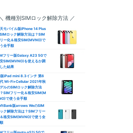
ブレット対応おすすめ人気格
SIM徹底比較！失敗しない選
＼ 機種別SIMロック解除方法 ／
方は？
天モバイル版iPhone 14 Plus
SIMロック解除方法は？SIM
口座振替/デビットカード】
リー化＆格安SIM(MVNO)で
レジットカード不要の格安SI
―
う全手順
徹底比較
IMフリー版Galaxy A23 5Gで
627
円
族割は格安SIMでも使える？
安SIM(MVNO)を使えるか調
(3GB〜/税込)
族向けプランおすすめ格安SI
した結果
徹底比較
u版iPad mini 8.3インチ 第6
代 Wi-Fi+Cellular 2021年秋
カウントフリー】データ無制
動作未検証
デルのSIMロック解除方法
使い放題の罠！制限なし格安
？SIMフリー化＆格安SIM(M
IM比較
NO)で使う全手順
oftBank版arrows WeのSIM
安SIMはテザリングできな
やや遅い
ック解除方法は？SIMフリー
？docomo/au/Softbank回
＆格安SIM(MVNO)で使う全
おすすめ比較
順
ソニー運営
Phone/Androidのデータ通信
IMフリー版moto g52j 5Gで