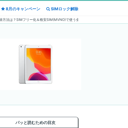
8月の
8月の
キャンペーン
キャンペーン
SIMロック解除
SIMロック解除
IMロック解除方法は？SIMフリー化＆格安SIM(MVNO)で使う全手順
パッと読むための目次