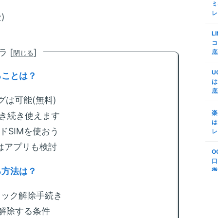
N
ミ
レ
)
m
S
る
格
L
ミ
査
コ
 [
]
d
底
閉じる
m
代
証
M
U
n
ることは？
で
は
底
楽
m
グは可能(無料)
M
変
リ
楽
引き続き使えます
プ
う
は
ドSIMを使おう
S
レ
m
第
底
はアプリも検討
年
O
順
法
口
(
る方法は？
徹
m
S
説
-
ボ
IMロック解除手続き
N
ク解除する条件
m