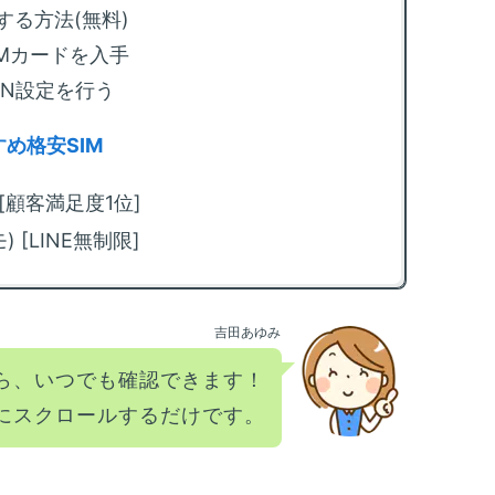
る
する方法(無料)
も
IMカードを入手
m
PN設定を行う
回
法
め格安SIM
m
限
) [顧客満足度1位]
化
) [LINE無制限]
m
カ
方
吉田あゆみ
m
放
ら、いつでも確認できます！
方
にスクロールするだけです。