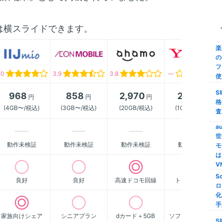
タ
は横スライドできます。
安
び
楽
の
【
フ
ク
.0
3.9
3.8
―
使
M
S
968
858
2,970
2,178
円
円
円
円
家
格
(4GB〜/税込)
(3GB〜/税込)
(20GB/税込)
(1GB〜/税込)
家
査
M
a
世
【
動作未検証
動作未検証
動作未検証
動作未検証
モ
限
は
S
V
S
良好
良好
高速ドコモ回線
トップクラス
格
ロ
い
化
線
手
家族向けシェア
シニアプラン
dカード＋5GB
ソフトバンク傘下
i
S