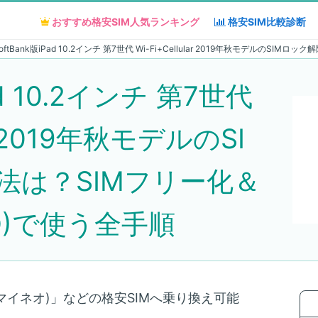
おすすめ格安SIM人気
おすすめ格安SIM人気
ランキング
ランキング
格安SIM
格安SIM
比較診断
比較診断
oftBank版iPad 10.2インチ 第7世代 Wi-Fi+Cellular 2019年秋モデルのS
ad 10.2インチ 第7世代
lar 2019年秋モデルのSI
法は？SIMフリー化＆
NO)で使う全手順
(マイネオ)」などの格安SIMへ乗り換え可能