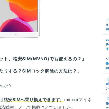
ド
え
V
a
(
す
ト、格安SIM(MVNO)でも使えるの？」
ソ
乗
V
たりする？SIMロック解除の方法は？」
【
0
んか？
ン
【
は
格安SIMへ乗り換えできます。
mineo(マイネ
格
認済端末」として掲載されていました。
す