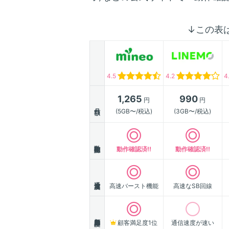
↓この表
4.5
4.2
4
1,265
990
円
円
月額
(5GB〜/税込)
(3GB〜/税込)
動作確認
動作確認済!!
動作確認済!!
通信速度
高速バースト機能
高速なSB回線
顧客満足度
顧客満足度1位
通信速度が速い