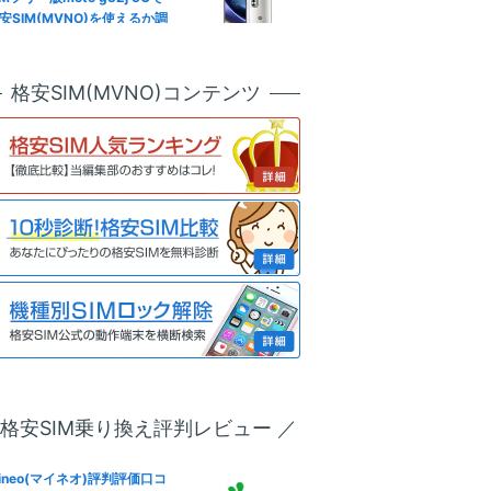
節約！ギガ不足を解消して通
安SIM(MVNO)を使えるか調
制限回避
公式サイト
した結果
天モバイル版OPPO Reno7 A
ineo(マイネオ)メールアドレ
格安SIM(MVNO)コンテンツ
SIMロック解除方法は？SIM
設定！キャリアメールから変
リー化＆格安SIM(MVNO)で
も解説
う全手順
ineo(マイネオ)フリータンク
u版iPhone 13 ProのSIMロッ
は？引き出しルール条件やデ
解除方法は？SIMフリー化＆
リット
安SIM(MVNO)で使う全手順
ineo(マイネオ)パケットシェ
IMフリー版Redmi 9Tで格安S
方法は？パケットギフト併用
M(MVNO)を使えるか調査した
お得に
果
oftBank版Xperia 10 VのSIM
ineo(マイネオ)解約方法！違
ック解除方法は？SIMフリー
金(解約金)や日割り料金、SI
＆格安SIM(MVNO)で使う全
返却は？
順
 格安SIM乗り換え評判レビュー ／
IMフリー版Smartphone for
ineo(マイネオ)なら法人契約
apdragon Insiders ZS675
可！ビジネス利用やVPN-SI
W-BL512R16で格安SIM(MV
ineo(マイネオ)評判評価口コ
も徹底解説