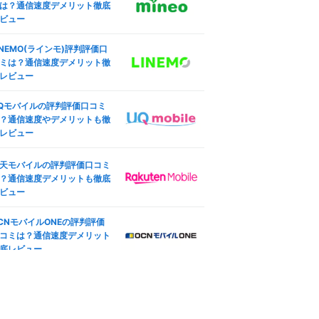
O)を使えるか調査した結果
は？通信速度デメリット徹底
ビュー
ineo(マイネオ)海外で使え
IMフリー版OPPO Reno5 Aで
？海外SIMや国際電話・ロー
安SIM(MVNO)を使えるか調
INEMO(ラインモ)評判評価口
ング設定も
した結果
ミは？通信速度デメリット徹
ocomo版iPhone SE (第3世
レビュー
ineo(マイネオ)の端末安心保
)のSIMロック解除方法は？SI
は必要？持ち込み端末やiPho
フリー化＆格安SIM(MVNO)
Qモバイルの評判評価口コミ
e保証も
使う全手順
？通信速度やデメリットも徹
レビュー
天モバイル版iPhone 12のSI
ineo(マイネオ)の契約プラン
ロック解除方法は？SIMフ
更方法は？コース変更・タイ
ー化＆格安SIM(MVNO)で使
天モバイルの評判評価口コミ
変更も
全手順
？通信速度デメリットも徹底
oftBank版iPad Pro 11インチ
ビュー
ineo(マイネオ)マイページ徹
4世代 Wi-Fi+Cellular 2022
解説！ログイン方法や設定手
秋モデルのSIMロック解除方
CNモバイルONEの評判評価
も紹介
は？SIMフリー化＆格安SIM
コミは？通信速度デメリット
MVNO)で使う全手順
底レビュー
ineo(マイネオ)アプリ徹底解
IMフリー版TOUGHBOOK FZ
！mineoスイッチやログイン
G2ABHBLAJで格安SIM(MV
ーナスも
O)を使えるか調査した結果
ineo(マイネオ)で機種変更す