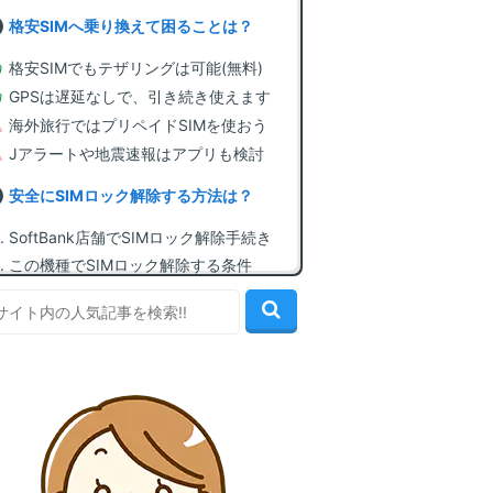
格安SIMへ乗り換えて困ることは？
格安SIMでもテザリングは可能(無料)
GPSは遅延なしで、引き続き使えます
海外旅行ではプリペイドSIMを使おう
Jアラートや地震速報はアプリも検討
安全にSIMロック解除する方法は？
SoftBank店舗でSIMロック解除手続き
この機種でSIMロック解除する条件
自分でSIMロック解除する方法(無料)
格安SIMに契約してSIMカードを入手
SIMカードを挿してAPN設定を行う
この機種で使える、おすすめ格安SIM
1位: mineo(マイネオ) [顧客満足度1位]
2位: LINEMO(ラインモ) [LINE無制限]