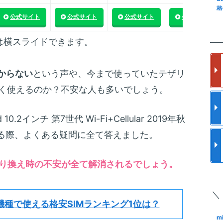
量
格
公式サイト
公式サイト
公式サイト
公式サイト
信
査
楽
m
は横スライドできます。
の
ス
フ
更
使
からない
という声や、今まで使っていたテザリ
m
a
なく使えるのか？不安な人も多いでしょう。
と
ク
メ
格
0.2インチ 第7世代 Wi-Fi+Cellular 2019年秋
m
S
ア
I
する際、よくある疑問に全て答えました。
で
結
S
m
り換え時の不安が全て解消されるでしょう。
ロ
約
化
M
手
＼
S
m
機種で使える格安SIMランキング1位は？
Sn
も
K
m
M