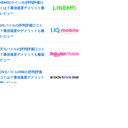
INEMO(ラインモ)評判評価口
ング設定も
した結果
ミは？通信速度デメリット徹
ocomo版iPhone SE (第3世
レビュー
ineo(マイネオ)の端末安心保
)のSIMロック解除方法は？SI
は必要？持ち込み端末やiPho
フリー化＆格安SIM(MVNO)
Qモバイルの評判評価口コミ
e保証も
使う全手順
？通信速度やデメリットも徹
レビュー
天モバイル版iPhone 12のSI
ineo(マイネオ)の契約プラン
ロック解除方法は？SIMフ
更方法は？コース変更・タイ
ー化＆格安SIM(MVNO)で使
天モバイルの評判評価口コミ
変更も
全手順
？通信速度デメリットも徹底
oftBank版iPad Pro 11インチ
ビュー
ineo(マイネオ)マイページ徹
4世代 Wi-Fi+Cellular 2022
解説！ログイン方法や設定手
秋モデルのSIMロック解除方
CNモバイルONEの評判評価
も紹介
は？SIMフリー化＆格安SIM
コミは？通信速度デメリット
MVNO)で使う全手順
底レビュー
ineo(マイネオ)アプリ徹底解
IMフリー版TOUGHBOOK FZ
！mineoスイッチやログイン
G2ABHBLAJで格安SIM(MV
ーナスも
O)を使えるか調査した結果
ineo(マイネオ)で機種変更す
方法は？対応機種やSIM変更
徹底解説