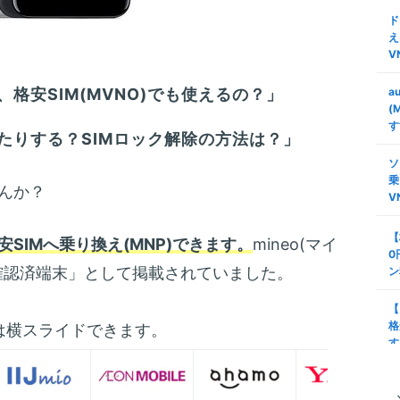
ド
え
V
格安SIM(MVNO)でも使えるの？」
a
(
す
たりする？SIMロック解除の方法は？」
ソ
乗
んか？
V
【
安SIMへ乗り換え(MNP)できます。
mineo(マイ
0
確認済端末」として掲載されていました。
ン
【
格
は横スライドできます。
す
タ
安