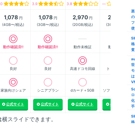
.0
3.9
3.8
―
び
楽
1,078
1,078
2,970
2,178
の
円
円
円
円
【
フ
ク
(4GB〜/税込)
(3GB〜/税込)
(20GB/税込)
(3GB〜/税込)
使
M
S
家
格
動作確認済!!
動作確認済!!
動作未検証
動作未検証
家
査
M
a
世
【
良好
良好
高速ドコモ回線
トップクラス
モ
限
は
S
V
S
家族向けシェア
シニアプラン
dカード＋5GB
ソフトバンク傘下
格
ロ
い
化
線
公式サイト
公式サイト
公式サイト
公式サイト
手
i
S
は横スライドできます。
量
格
信
査