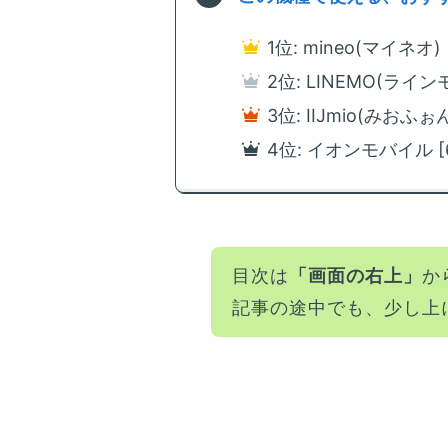
1位: mineo(マイネオ
2位: LINEMO(ラインモ
3位: IIJmio(みおふ
4位: イオンモバイル 
目次は
「画面の右上」
か
記事の途中でも、少し上