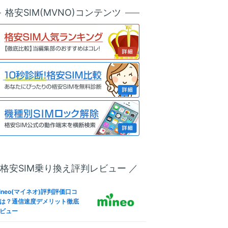
天モバイル版OPPO Reno7 A
ineo(マイネオ)メールアドレ
格安SIM(MVNO)コンテンツ
SIMロック解除方法は？SIM
設定！キャリアメールから変
リー化＆格安SIM(MVNO)で
も解説
う全手順
ineo(マイネオ)フリータンク
u版iPhone 13 ProのSIMロッ
は？引き出しルール条件やデ
解除方法は？SIMフリー化＆
リット
安SIM(MVNO)で使う全手順
ineo(マイネオ)パケットシェ
IMフリー版Redmi 9Tで格安S
方法は？パケットギフト併用
M(MVNO)を使えるか調査した
お得に
果
oftBank版Xperia 10 VのSIM
ineo(マイネオ)解約方法！違
ック解除方法は？SIMフリー
金(解約金)や日割り料金、SI
＆格安SIM(MVNO)で使う全
返却は？
順
 格安SIM乗り換え評判レビュー ／
IMフリー版Smartphone for
ineo(マイネオ)なら法人契約
apdragon Insiders ZS675
可！ビジネス利用やVPN-SI
W-BL512R16で格安SIM(MV
ineo(マイネオ)評判評価口コ
も徹底解説
O)を使えるか調査した結果
は？通信速度デメリット徹底
ビュー
ineo(マイネオ)海外で使え
IMフリー版OPPO Reno5 Aで
？海外SIMや国際電話・ロー
安SIM(MVNO)を使えるか調