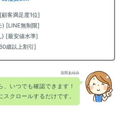
m
回
) [顧客満足度1位]
法
) [LINE無制限]
m
限
ぉん) [最安値水準]
化
[60歳以上割引]
m
カ
方
吉田あゆみ
m
ら、いつでも確認できます！
放
方
にスクロールするだけです。