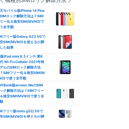
＼ 機種別SIMロック解除方法 ／
―
方は？
天モバイル版iPhone 14 Plus
792
SIMロック解除方法は？SIM
円
口座振替/デビットカード】
リー化＆格安SIM(MVNO)で
レジットカード不要の格安SI
(3GB〜/税込)
う全手順
徹底比較
IMフリー版Galaxy A23 5Gで
族割は格安SIMでも使える？
安SIM(MVNO)を使えるか調
動作未検証
族向けプランおすすめ格安SI
した結果
徹底比較
u版iPad mini 8.3インチ 第6
代 Wi-Fi+Cellular 2021年秋
カウントフリー】データ無制
やや遅い
デルのSIMロック解除方法
使い放題の罠！制限なし格安
？SIMフリー化＆格安SIM(M
IM比較
NO)で使う全手順
oftBank版arrows WeのSIM
ソニー運営
安SIMはテザリングできな
ック解除方法は？SIMフリー
？docomo/au/Softbank回
＆格安SIM(MVNO)で使う全
おすすめ比較
公式サイト
順
Phone/Androidのデータ通信
IMフリー版moto g52j 5Gで
節約！ギガ不足を解消して通
安SIM(MVNO)を使えるか調
制限回避
した結果