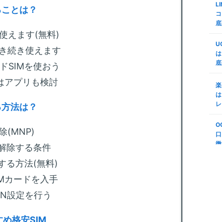
L
ミ
査
ることは？
コ
d
底
m
代
使えます(無料)
証
M
U
n
引き続き使えます
で
は
底
楽
ドSIMを使おう
m
M
変
はアプリも検討
リ
楽
プ
う
は
S
レ
る方法は？
m
第
底
年
O
順
(MNP)
法
口
(
徹
ク解除する条件
m
S
説
する方法(無料)
-
ボ
N
IMカードを入手
m
PN設定を行う
る
も
め格安SIM