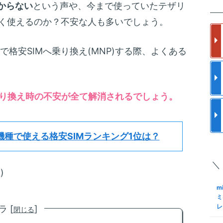
楽
からない
という声や、今まで使っていたテザリ
m
の
ス
なく使えるのか？不安な人も多いでしょう。
フ
更
使
m
7」で格安SIMへ乗り換え(MNP)する際、よくある
a
と
ク
メ
格
m
S
り換え時の不安が全て解消されるでしょう。
ア
I
で
結
S
m
ロ
機種で使える格安SIMランキング1位は？
約
化
M
手
＼
S
m
)
Sn
も
K
m
M
N
ミ
レ
 [
]
閉じる
m
S
る
格