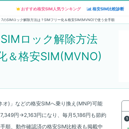
おすすめ格安SIM人気
おすすめ格安SIM人気
ランキング
ランキング
格安SIM
格安SIM
比較診断
比較診断
one 7のSIMロック解除方法は？SIMフリー化＆格安SIM(MVNO)で使う全手順
 7のSIMロック解除方法
＆格安SIM(MVNO)
ネオ)」などの格安SIMへ乗り換え(MNP)可能
349円→2,163円になり、毎月5,186円も節約
え手順、動作確認済の格安SIM比較表も掲載中