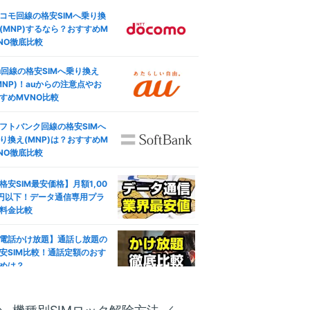
コモ回線の格安SIMへ乗り換
(MNP)するなら？おすすめM
NO徹底比較
u回線の格安SIMへ乗り換え
MNP)！auからの注意点やお
すめMVNO比較
フトバンク回線の格安SIMへ
り換え(MNP)は？おすすめM
NO徹底比較
格安SIM最安価格】月額1,00
円以下！データ通信専用プラ
料金比較
電話かけ放題】通話し放題の
安SIM比較！通話定額のおす
めは？
ブレット対応おすすめ人気格
SIM徹底比較！失敗しない選