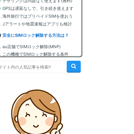
テザリングは問題なく使えます(無料)
GPSは遅延なしで、引き続き使えます
海外旅行ではプリペイドSIMを使おう
Jアラートや地震速報はアプリも検討
安全にSIMロック解除する方法は？
au店舗でSIMロック解除(MNP)
この機種でSIMロック解除する条件
自分でSIMロック解除する方法(無料)
格安SIMに契約してSIMカードを入手
SIMカードを挿してAPN設定を行う
この機種で使える、おすすめ格安SIM
1位: mineo(マイネオ) [顧客満足度1位]
2位: LINEMO(ラインモ) [LINE無制限]
3位: IIJmio(みおふぉん) [最安値水準]
4位: イオンモバイル [60歳以上割引]