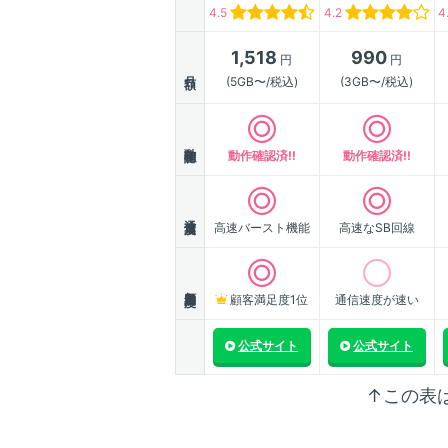
4.5
4.2
4
1,518
990
円
円
月額
(5GB〜/税込)
(3GB〜/税込)
動作確認
動作確認済!!
動作確認済!!
通信速度
高速バースト機能
高速なSB回線
顧客満足度
顧客満足度1位
通信速度が速い
公式サイト
公式サイト
↑この表