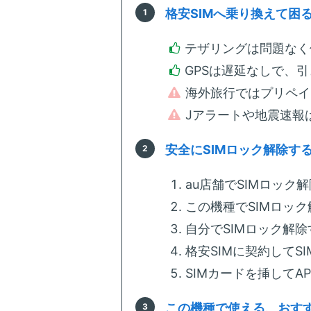
格安SIMへ乗り換えて困
テザリングは問題なく
GPSは遅延なしで、
海外旅行ではプリペイ
Jアラートや地震速報
安全にSIMロック解除す
au店舗でSIMロック解除
この機種でSIMロッ
自分でSIMロック解除
格安SIMに契約してS
SIMカードを挿してA
この機種で使える、おすす