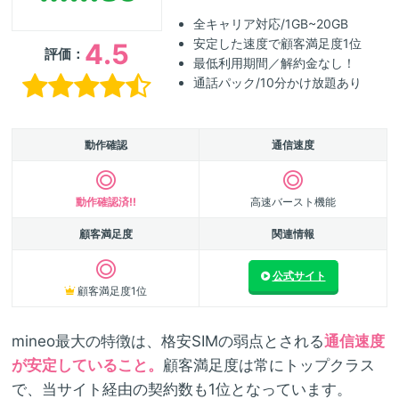
全キャリア対応/1GB~20GB
安定した速度で顧客満足度1位
4.5
評価：
最低利用期間／解約金なし！
通話パック/10分かけ放題あり
動作確認
通信速度
動作確認済!!
高速バースト機能
顧客満足度
関連情報
公式サイト
顧客満足度1位
mineo最大の特徴は、格安SIMの弱点とされる
通信速度
が安定していること。
顧客満足度は常にトップクラス
で、当サイト経由の契約数も1位となっています。