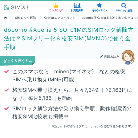
ランキング
ランキング
比較診断
比較診断
キャンペーン
キャンペーン
SIMロック解除
SIMロック解除
SIMロック解除
Xperia(エクスペリア)
docomo版Xperia 5 SO-01MのS
docomo版Xperia 5 SO-01MのSIMロック解除方
法は？SIMフリー化＆格安SIM(MVNO)で使う全
手順
吉田あゆみ
ざっくり言うと…
このスマホなら「mineo(マイネオ)」などの格安
SIMへ乗り換え(MNP)可能
格安SIMへ乗り換えたら、月々7,349円→2,163円に
なり、毎月5,186円も節約
SIMロック解除方法や乗り換え手順、動作確認済の
格安SIM比較表も掲載中
※当サイトの情報はプロモーションを含む場合があります。