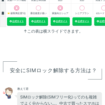
高速バースト機能
高速なSB回線
良好
良好
高速ドコ
顧客満足度
顧客満足度1位
通信速度が速い
家族向けシェア
シニアプラン
dカード
公式サイト
公式サイト
公式サイト
公式サイト
公式
↑この表は横スライドできます。
安全にSIMロック解除する方法は？
教えて君
SIMロック解除(SIMフリー化)ってのも複雑
でよく分からない…。中古で買ったスマホは