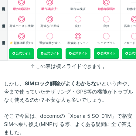
動作確認
動作確認済!!
動作確認済!!
動作未検証
動作確認済!!
動作未
通信速度
高速バースト機能
高速なSB回線
良好
良好
高速ドコ
顧客満足度
顧客満足度1位
通信速度が速い
家族向けシェア
シニアプラン
dカード
公式サイト
公式サイト
公式サイト
公式サイト
公式
↑この表は横スライドできます。
しかし、
SIMロック解除がよくわからない
という声や、
今まで使っていたテザリング・GPS等の機能がトラブル
なく使えるのか？不安な人も多いでしょう。
そこで今回は、docomoの「Xperia 5 SO-01M」で格安
SIMへ乗り換え(MNP)する際、よくある疑問に全て答え
ました。