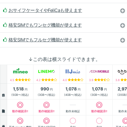
おサイフケータイやFeliCaも使えます
格安SIMでもワンセグ機能が使えます
格安SIMでもフルセグ機能が使えます
↓この表は横スライドできます。
4.5
4.2
4.0
3.9
3.8
1,518
990
1,078
1,078
2,9
円
円
円
円
月額
(5GB〜/税込)
(3GB〜/税込)
(4GB〜/税込)
(3GB〜/税込)
(20GB
動作確認
動作確認済!!
動作確認済!!
動作未検証
動作確認済!!
動作未
通信速度