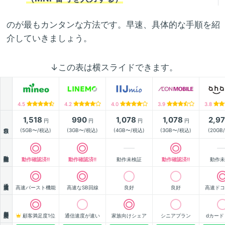
のが最もカンタンな方法です。早速、具体的な手順を紹
介していきましょう。
↓この表は横スライドできます。
4.5
4.2
4.0
3.9
3.8
1,518
990
1,078
1,078
2,9
円
円
円
円
月額
(5GB〜/税込)
(3GB〜/税込)
(4GB〜/税込)
(3GB〜/税込)
(20GB
動作確認
動作確認済!!
動作確認済!!
動作未検証
動作確認済!!
動作未
通信速度
高速バースト機能
高速なSB回線
良好
良好
高速ドコ
顧客満足度
顧客満足度1位
通信速度が速い
家族向けシェア
シニアプラン
dカード