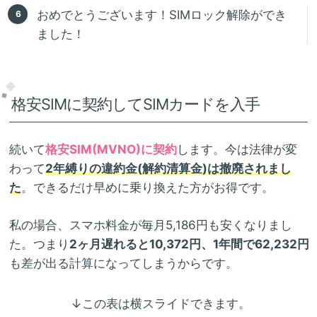
おめでとうございます！SIMロック解除ができ
ました！
格安SIMに契約してSIMカードを入手
続いて
格安SIM(MVNO)に契約
します。今は法律が変
わって
2年縛りの違約金(解約清算金)は撤廃されまし
た
。できるだけ早めに乗り換えた方がお得です。
私の場合、スマホ料金が毎月5,186円も安くなりまし
た。つまり
2ヶ月遅れると10,372円、1年間で62,232円
も差が出る計算になってしまうからです。
↓この表は横スライドできます。