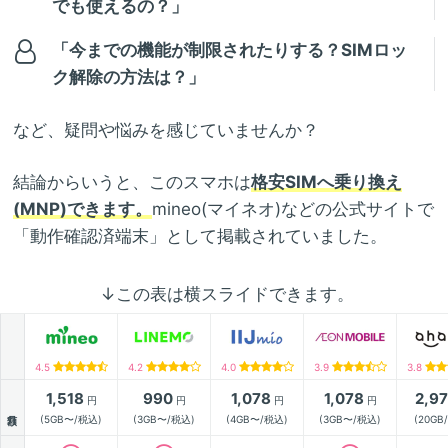
でも使えるの？」
「今までの機能が制限されたりする？SIMロッ
ク解除の方法は？」
など、疑問や悩みを感じていませんか？
結論からいうと、このスマホは
格安SIMへ乗り換え
(MNP)できます。
mineo(マイネオ)などの公式サイトで
「動作確認済端末」として掲載されていました。
↓この表は横スライドできます。
4.5
4.2
4.0
3.9
3.8
1,518
990
1,078
1,078
2,9
円
円
円
円
月額
(5GB〜/税込)
(3GB〜/税込)
(4GB〜/税込)
(3GB〜/税込)
(20GB