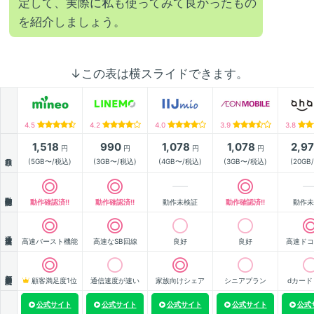
定して、実際に私も使ってみて良かったもの
を紹介しましょう。
↓この表は横スライドできます。
4.5
4.2
4.0
3.9
3.8
1,518
990
1,078
1,078
2,9
円
円
円
円
月額
(5GB〜/税込)
(3GB〜/税込)
(4GB〜/税込)
(3GB〜/税込)
(20GB
動作確認
動作確認済!!
動作確認済!!
動作未検証
動作確認済!!
動作未
通信速度
高速バースト機能
高速なSB回線
良好
良好
高速ドコ
顧客満足度
顧客満足度1位
通信速度が速い
家族向けシェア
シニアプラン
dカード
公式サイト
公式サイト
公式サイト
公式サイト
公式