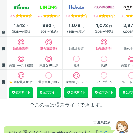
4.5
4.2
4.0
3.9
3.8
1,518
990
1,078
1,078
2,9
円
円
円
円
月額
(5GB〜/税込)
(3GB〜/税込)
(4GB〜/税込)
(3GB〜/税込)
(20GB
動作確認
動作確認済!!
動作確認済!!
動作未検証
動作確認済!!
動作未
通信速度
高速バースト機能
高速なSB回線
良好
良好
高速ドコ
顧客満足度
顧客満足度1位
通信速度が速い
家族向けシェア
シニアプラン
dカード
公式サイト
公式サイト
公式サイト
公式サイト
公式
↑この表は横スライドできます。
吉田あゆみ
どれを選んだら良いか分からない人は「
この