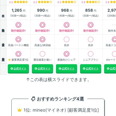
4.5
4.2
4.0
3.9
3.8
1,265
990
968
858
2,9
円
円
円
円
月額
(5GB〜/税込)
(3GB〜/税込)
(4GB〜/税込)
(3GB〜/税込)
(20GB
動作確認
動作確認済!!
動作確認済!!
動作確認済!!
動作確認済!!
動作未
通信速度
高速バースト機能
高速なSB回線
良好
良好
高速ドコ
顧客満足度
顧客満足度1位
通信速度が速い
家族向けシェア
シニアプラン
dカード
公式サイト
公式サイト
公式サイト
公式サイト
公式
↑この表は横スライドできます。
おすすめランキング4選
1位: mineo(マイネオ) [顧客満足度1位]