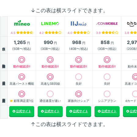
↓この表は横スライドできます。
4.5
4.2
4.0
3.9
3.8
1,265
990
968
858
2,9
円
円
円
円
月額
(5GB〜/税込)
(3GB〜/税込)
(4GB〜/税込)
(3GB〜/税込)
(20GB
動作確認
動作確認済!!
動作確認済!!
動作確認済!!
動作確認済!!
動作未
通信速度
高速バースト機能
高速なSB回線
良好
良好
高速ドコ
顧客満足度
顧客満足度1位
通信速度が速い
家族向けシェア
シニアプラン
dカード
公式サイト
公式サイト
公式サイト
公式サイト
公式
↑この表は横スライドできます。