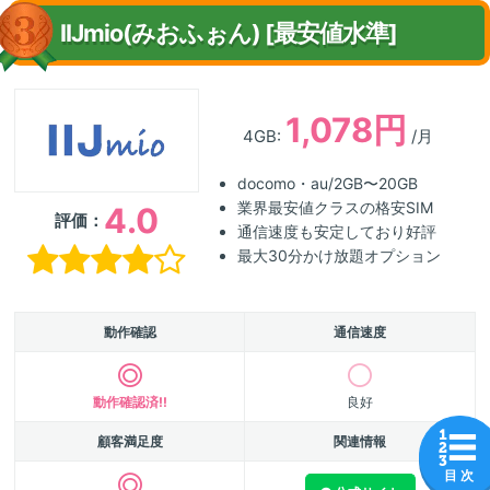
IIJmio(みおふぉん) [最安値水準]
1,078円
4GB:
/月
docomo・au/2GB〜20GB
業界最安値クラスの格安SIM
4.0
評価：
通信速度も安定しており好評
最大30分かけ放題オプション
動作確認
通信速度
動作確認済!!
良好
顧客満足度
関連情報
目 次