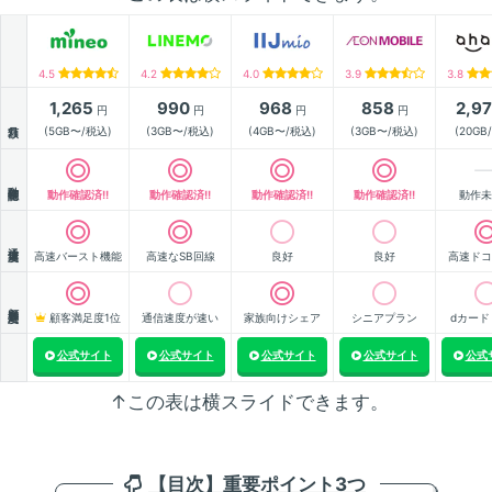
4.5
4.2
4.0
3.9
3.8
1,265
990
968
858
2,9
円
円
円
円
月額
(5GB〜/税込)
(3GB〜/税込)
(4GB〜/税込)
(3GB〜/税込)
(20GB
動作確認
動作確認済!!
動作確認済!!
動作確認済!!
動作確認済!!
動作未
通信速度
高速バースト機能
高速なSB回線
良好
良好
高速ドコ
顧客満足度
顧客満足度1位
通信速度が速い
家族向けシェア
シニアプラン
dカード
公式サイト
公式サイト
公式サイト
公式サイト
公式
↑この表は横スライドできます。
【目次】重要ポイント3つ