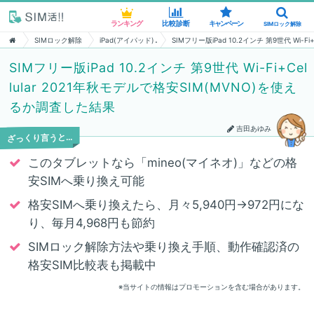
ランキング
ランキング
比較診断
比較診断
キャンペーン
キャンペーン
SIMロック解除
SIMロック解除
SIMロック解除
iPad(アイパッド)
SIMフリー版iPad 10.2インチ 第9世代 Wi-
SIMフリー版iPad 10.2インチ 第9世代 Wi-Fi+Cel
lular 2021年秋モデルで格安SIM(MVNO)を使え
るか調査した結果
吉田あゆみ
ざっくり言うと…
このタブレットなら「mineo(マイネオ)」などの格
安SIMへ乗り換え可能
格安SIMへ乗り換えたら、月々5,940円→972円にな
り、毎月4,968円も節約
SIMロック解除方法や乗り換え手順、動作確認済の
格安SIM比較表も掲載中
※当サイトの情報はプロモーションを含む場合があります。