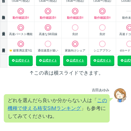
(5GB〜/税込)
(3GB〜/税込)
(4GB〜/税込)
(3GB〜/税込)
(20GB
動作確認
動作確認済!!
動作確認済!!
動作確認済!!
動作確認済!!
動作未
通信速度
高速バースト機能
高速なSB回線
良好
良好
高速ドコ
顧客満足度
顧客満足度1位
通信速度が速い
家族向けシェア
シニアプラン
dカード
公式サイト
公式サイト
公式サイト
公式サイト
公式
↑この表は横スライドできます。
吉田あゆみ
どれを選んだら良いか分からない人は「
この
機種で使える格安SIMランキング
」も参考に
してみてくださいね。