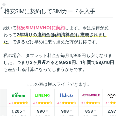
格安SIMに契約してSIMカードを入手
続いて
格安SIM(MVNO)に契約
します。今は法律が変
わって
2年縛りの違約金(解約清算金)は撤廃されまし
た
。できるだけ早めに乗り換えた方がお得です。
私の場合、タブレット料金が毎月4,968円も安くなりま
した。つまり
2ヶ月遅れると9,936円、1年間で59,616円
も差が出る計算になってしまうからです。
↓この表は横スライドできます。
4.5
4.2
4.0
3.9
3.8
1,265
990
968
858
2,9
円
円
円
円
月額