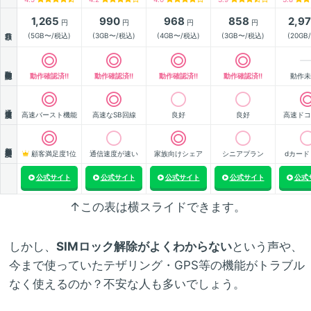
1,265
990
968
858
2,9
円
円
円
円
月額
(5GB〜/税込)
(3GB〜/税込)
(4GB〜/税込)
(3GB〜/税込)
(20GB
動作確認
動作確認済!!
動作確認済!!
動作確認済!!
動作確認済!!
動作未
通信速度
高速バースト機能
高速なSB回線
良好
良好
高速ドコ
顧客満足度
顧客満足度1位
通信速度が速い
家族向けシェア
シニアプラン
dカード
公式サイト
公式サイト
公式サイト
公式サイト
公式
↑この表は横スライドできます。
しかし、
SIMロック解除がよくわからない
という声や、
今まで使っていたテザリング・GPS等の機能がトラブル
なく使えるのか？不安な人も多いでしょう。