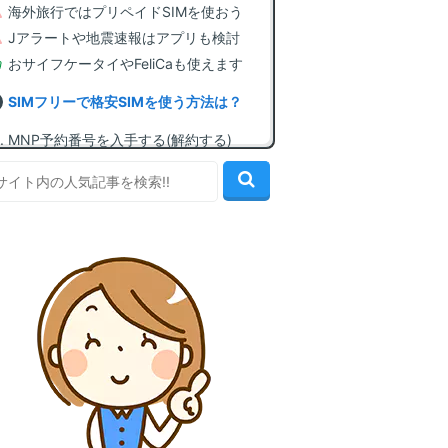
海外旅行ではプリペイドSIMを使おう
Jアラートや地震速報はアプリも検討
おサイフケータイやFeliCaも使えます
SIMフリーで格安SIMを使う方法は？
MNP予約番号を入手する(解約する)
格安SIMに契約してSIMカードを入手
SIMカードを挿してAPN設定を行う
docomo回線で使える、おすすめ格安
SIM
1位: mineo(マイネオ) [顧客満足度1位]
2位: LINEMO(ラインモ) [LINE無制限]
3位: IIJmio(みおふぉん) [最安値水準]
4位: イオンモバイル [60歳以上割引]
5位: ahamo(アハモ) [dカード＋5GB]