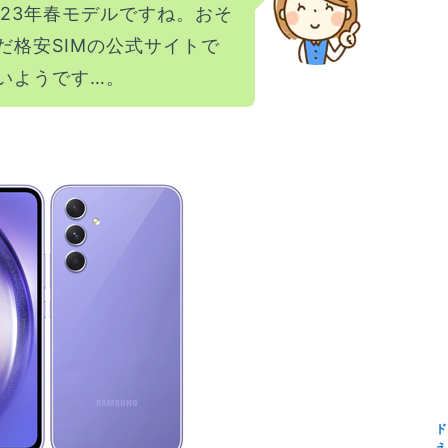
23年春モデルですね。おそ
だ格安SIMの公式サイトで
いようです…。
ド
え