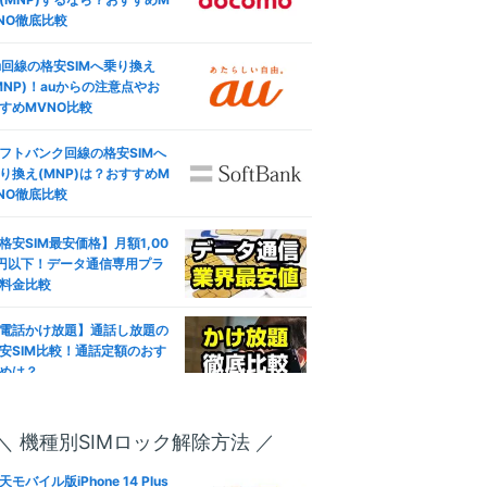
NO徹底比較
u回線の格安SIMへ乗り換え
MNP)！auからの注意点やお
すめMVNO比較
フトバンク回線の格安SIMへ
り換え(MNP)は？おすすめM
NO徹底比較
格安SIM最安価格】月額1,00
円以下！データ通信専用プラ
料金比較
電話かけ放題】通話し放題の
安SIM比較！通話定額のおす
めは？
ブレット対応おすすめ人気格
SIM徹底比較！失敗しない選
＼ 機種別SIMロック解除方法 ／
方は？
天モバイル版iPhone 14 Plus