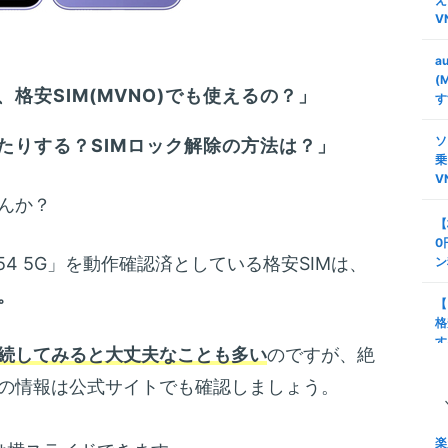
V
a
(
格安SIM(MVNO)でも使えるの？」
す
ソ
たりする？SIMロック解除の方法は？」
乗
V
んか？
【
0
 A54 5G」を動作確認済としている格安SIMは、
ン
。
【
格
す
続してみると大丈夫なことも多い
のですが、絶
の情報は公式サイトでも確認しましょう。
タ
安
び
楽