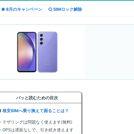
8月の
8月の
キャンペーン
キャンペーン
SIMロック解除
SIMロック解除
パッと読むための目次
格安SIMへ乗り換えて困ることは？
テザリングは問題なく使えます(無料)
GPSは遅延なしで、引き続き使えます