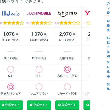
は横スライドできます。
の
【
フ
ク
使
M
S
.0
3.9
3.8
―
家
格
家
査
1,078
1,078
2,970
2,178
M
円
円
円
円
a
(4GB〜/税込)
(3GB〜/税込)
(20GB/税込)
(3GB〜/税込)
世
【
モ
限
は
S
V
動作未検証
動作未検証
動作未検証
動作未検証
S
格
ロ
い
化
線
良好
良好
高速ドコモ回線
トップクラス
手
i
S
量
格
信
家族向けシェア
シニアプラン
dカード＋5GB
ソフトバンク傘下
査
楽
m
公式サイト
公式サイト
公式サイト
公式サイト
の
ス