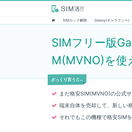
SIMロック解除
Galaxy(ギャラクシー)
SIMフリー版Gal
M(MVNO)を
ざっくり言うと…
まだ格安SIM(MVNO)の公
端末自体を売却して、新しい
それでもこの機種で格安SIM