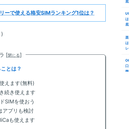
d
底
m
代
証
フリーで使える格安SIMランキング1位は？
M
U
n
で
は
底
楽
m
M
変
)
リ
楽
プ
う
は
S
レ
m
第
 [
]
閉じる
底
年
O
順
法
口
ることは？
(
徹
m
S
説
使えます(無料)
-
ボ
N
引き続き使えます
m
ドSIMを使おう
る
も
はアプリも検討
liCaも使えます
m
回