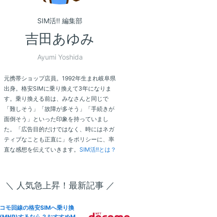
SIM活!! 編集部
吉田あゆみ
Ayumi Yoshida
元携帯ショップ店員。1992年生まれ岐阜県
出身。格安SIMに乗り換えて3年になりま
す。乗り換える前は、みなさんと同じで
「難しそう」「故障が多そう」「手続きが
面倒そう」といった印象を持っていまし
た。「広告目的だけではなく、時にはネガ
ティブなことも正直に」をポリシーに、率
直な感想を伝えていきます。
SIM活!!とは？
＼ 人気急上昇！最新記事 ／
コモ回線の格安SIMへ乗り換
(MNP)するなら？おすすめM