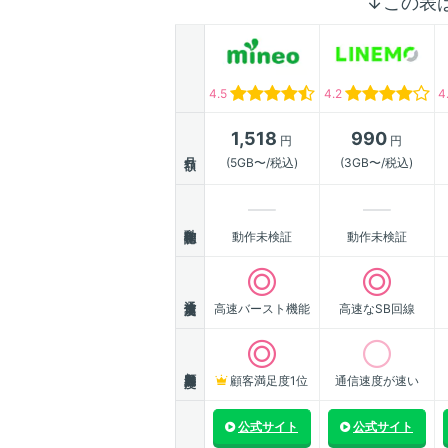
↓この表
4.5
4.2
4
1,518
990
円
円
月額
(5GB〜/税込)
(3GB〜/税込)
動作確認
動作未検証
動作未検証
通信速度
高速バースト機能
高速なSB回線
顧客満足度
顧客満足度1位
通信速度が速い
公式サイト
公式サイト