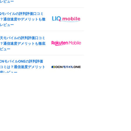
ocomo版iPhone SE (第3世
レビュー
ineo(マイネオ)の端末安心保
)のSIMロック解除方法は？SI
は必要？持ち込み端末やiPho
フリー化＆格安SIM(MVNO)
Qモバイルの評判評価口コミ
e保証も
使う全手順
？通信速度やデメリットも徹
レビュー
天モバイル版iPhone 12のSI
ineo(マイネオ)の契約プラン
ロック解除方法は？SIMフ
更方法は？コース変更・タイ
ー化＆格安SIM(MVNO)で使
天モバイルの評判評価口コミ
変更も
全手順
？通信速度デメリットも徹底
oftBank版iPad Pro 11インチ
ビュー
ineo(マイネオ)マイページ徹
4世代 Wi-Fi+Cellular 2022
解説！ログイン方法や設定手
秋モデルのSIMロック解除方
CNモバイルONEの評判評価
も紹介
は？SIMフリー化＆格安SIM
コミは？通信速度デメリット
MVNO)で使う全手順
底レビュー
ineo(マイネオ)アプリ徹底解
IMフリー版TOUGHBOOK FZ
！mineoスイッチやログイン
G2ABHBLAJで格安SIM(MV
ーナスも
O)を使えるか調査した結果
ineo(マイネオ)で機種変更す
方法は？対応機種やSIM変更
徹底解説
ineo(マイネオ)ソフトバンク
線の速度や評判、乗り換え方