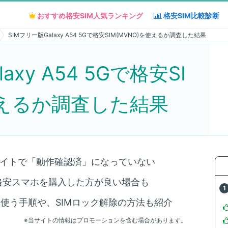
おすすめ格安SIM人気
おすすめ格安SIM人気
ランキング
ランキング
格安SIM
格安SIM
比較診断
比較診断
SIMフリー版Galaxy A54 5Gで格安SIM(MVNO)を使えるか調査した結果
axy A54 5Gで格安SI
使えるか調査した結果
式サイトで「動作確認済」になっていない
格安スマホを購入した方が良い場合も
を使う手順や、SIMロック解除の方法も紹介
※当サイトの情報はプロモーションを含む場合があります。