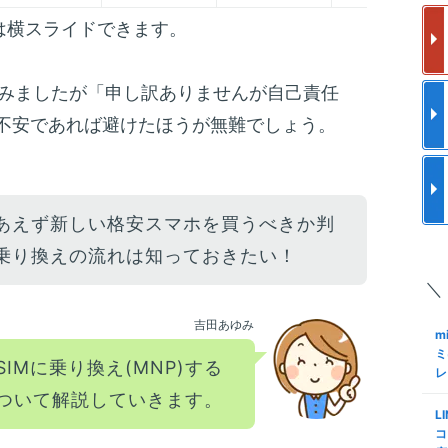
フ
更
使
は横スライドできます。
m
a
と
ク
みましたが「申し訳ありませんが自己責任
メ
格
不安であれば避けたほうが無難でしょう。
m
S
ア
I
で
結
S
m
あえず新しい格安スマホを買うべきか判
ロ
約
化
乗り換えの流れは知っておきたい！
M
手
＼
S
m
Sn
も
吉田あゆみ
K
m
M
N
ミ
IMに乗り換え(MNP)する
レ
m
S
ついて解説していきます。
る
格
L
ミ
査
コ