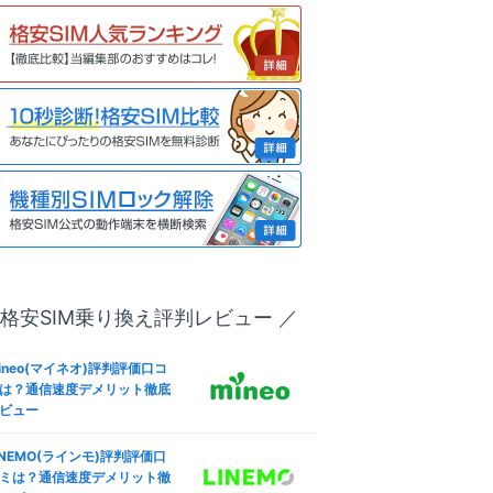
リー化＆格安SIM(MVNO)で
も解説
う全手順
ineo(マイネオ)フリータンク
u版iPhone 13 ProのSIMロッ
は？引き出しルール条件やデ
解除方法は？SIMフリー化＆
リット
安SIM(MVNO)で使う全手順
ineo(マイネオ)パケットシェ
IMフリー版Redmi 9Tで格安S
方法は？パケットギフト併用
M(MVNO)を使えるか調査した
お得に
果
oftBank版Xperia 10 VのSIM
ineo(マイネオ)解約方法！違
ック解除方法は？SIMフリー
金(解約金)や日割り料金、SI
＆格安SIM(MVNO)で使う全
返却は？
順
 格安SIM乗り換え評判レビュー ／
IMフリー版Smartphone for
ineo(マイネオ)なら法人契約
apdragon Insiders ZS675
可！ビジネス利用やVPN-SI
W-BL512R16で格安SIM(MV
ineo(マイネオ)評判評価口コ
も徹底解説
O)を使えるか調査した結果
は？通信速度デメリット徹底
ビュー
ineo(マイネオ)海外で使え
IMフリー版OPPO Reno5 Aで
？海外SIMや国際電話・ロー
安SIM(MVNO)を使えるか調
INEMO(ラインモ)評判評価口
ング設定も
した結果
ミは？通信速度デメリット徹