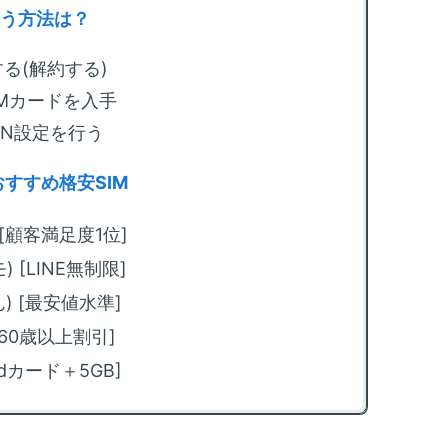
法
使う方法は？
m
る(解約する)
限
化
IMカードを入手
PN設定を行う
m
カ
方
おすすめ格安SIM
m
) [顧客満足度1位]
放
方
) [LINE無制限]
ぉん) [最安値水準]
[60歳以上割引]
 [dカード＋5GB]