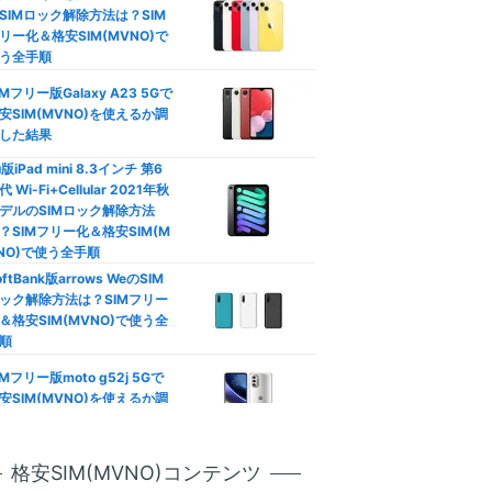
SIMロック解除方法は？SIM
口座振替/デビットカード】
リー化＆格安SIM(MVNO)で
レジットカード不要の格安SI
う全手順
徹底比較
IMフリー版Galaxy A23 5Gで
―
族割は格安SIMでも使える？
安SIM(MVNO)を使えるか調
族向けプランおすすめ格安SI
した結果
792
徹底比較
円
u版iPad mini 8.3インチ 第6
(3GB〜/税込)
代 Wi-Fi+Cellular 2021年秋
カウントフリー】データ無制
デルのSIMロック解除方法
使い放題の罠！制限なし格安
？SIMフリー化＆格安SIM(M
IM比較
NO)で使う全手順
動作未検証
oftBank版arrows WeのSIM
安SIMはテザリングできな
ック解除方法は？SIMフリー
？docomo/au/Softbank回
＆格安SIM(MVNO)で使う全
おすすめ比較
やや遅い
順
Phone/Androidのデータ通信
IMフリー版moto g52j 5Gで
節約！ギガ不足を解消して通
安SIM(MVNO)を使えるか調
制限回避
ソニー運営
した結果
天モバイル版OPPO Reno7 A
ineo(マイネオ)メールアドレ
公式サイト
格安SIM(MVNO)コンテンツ
SIMロック解除方法は？SIM
設定！キャリアメールから変