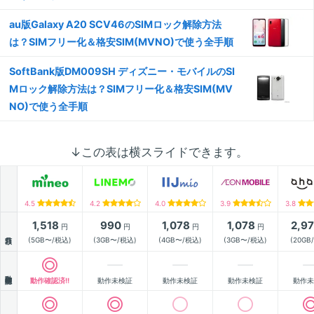
au版Galaxy A20 SCV46のSIMロック解除方法
は？SIMフリー化＆格安SIM(MVNO)で使う全手順
SoftBank版DM009SH ディズニー・モバイルのSI
Mロック解除方法は？SIMフリー化＆格安SIM(MV
NO)で使う全手順
↓この表は横スライドできます。
4.5
4.2
4.0
3.9
3.8
1,518
990
1,078
1,078
2,9
円
円
円
円
月額
(5GB〜/税込)
(3GB〜/税込)
(4GB〜/税込)
(3GB〜/税込)
(20GB
動作確認
動作確認済!!
動作未検証
動作未検証
動作未検証
動作未
通信速度