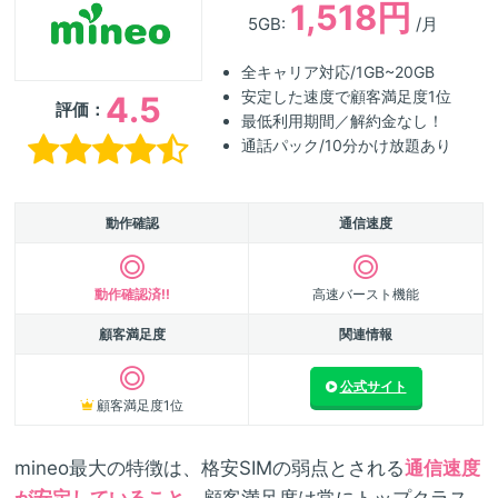
1,518円
5GB:
/月
全キャリア対応/1GB~20GB
安定した速度で顧客満足度1位
4.5
評価：
最低利用期間／解約金なし！
通話パック/10分かけ放題あり
動作確認
通信速度
動作確認済!!
高速バースト機能
顧客満足度
関連情報
公式サイト
顧客満足度1位
mineo最大の特徴は、格安SIMの弱点とされる
通信速度