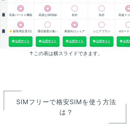
通信速度
高速バースト機能
高速なSB回線
良好
良好
高速ドコ
顧客満足度
顧客満足度1位
通信速度が速い
家族向けシェア
シニアプラン
dカード
公式サイト
公式サイト
公式サイト
公式サイト
公式
↑この表は横スライドできます。
SIMフリーで格安SIMを使う方法
は？