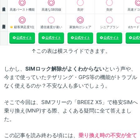
通信速度
高速バースト機能
高速なSB回線
良好
良好
高速ドコ
顧客満足度
顧客満足度1位
通信速度が速い
家族向けシェア
シニアプラン
dカード
公式サイト
公式サイト
公式サイト
公式サイト
公式
↑この表は横スライドできます。
しかし、
SIMロック解除がよくわからない
という声や、
今まで使っていたテザリング・GPS等の機能がトラブル
なく使えるのか？不安な人も多いでしょう。
そこで今回は、SIMフリーの「BREEZ X5」で格安SIMへ
乗り換え(MNP)する際、よくある疑問に全て答えまし
た。
この記事を読み終わる頃には、
乗り換え時の不安が全て