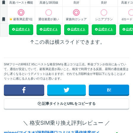
高速バースト機能
高速なSB回線
良好
良好
高速ドコ
顧客満足度
顧客満足度1位
通信速度が速い
家族向けシェア
シニアプラン
dカード
公式サイト
公式サイト
公式サイト
公式サイト
公式
↑この表は横スライドできます。
SIMフリーのBREEZ X5にベストな格安SIMを選ぶコツは三点。料金プランが自分にあってい
て、通信が安定していて、顧客満足度が高いこと。格安で利用できる反面、昼間の通信速度は
少し遅くなるというデメリットはありますが、それでも月額料金が半額以下になることはメ
リットに感じる人も多いのではと思います。
記事タイトルと
URLをコピーする
＼ 格安SIM乗り換え評判レビュー ／
mineo(マイネオ)評判評価口コミは？通信速度デメ