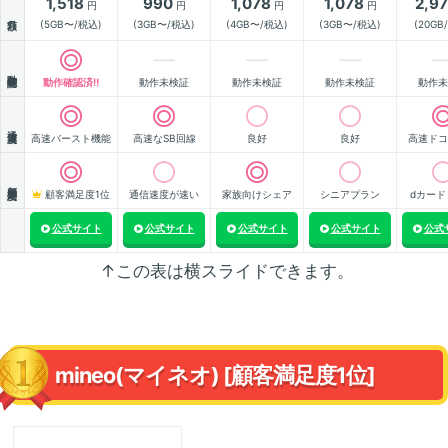
1,518
990
1,078
1,078
2,9
円
円
円
円
月額
(5GB〜/税込)
(3GB〜/税込)
(4GB〜/税込)
(3GB〜/税込)
(20GB
動作確認
動作確認済!!
動作未検証
動作未検証
動作未検証
動作未
通信速度
高速バースト機能
高速なSB回線
良好
良好
高速ドコ
顧客満足度
顧客満足度1位
通信速度が速い
家族向けシェア
シニアプラン
dカード
公式サイト
公式サイト
公式サイト
公式サイト
公式
↑この表は横スライドできます。
mineo(マイネオ) [顧客満足度1位]