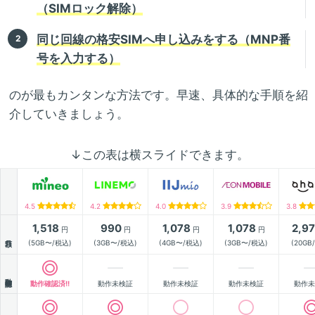
（SIMロック解除）
同じ回線の格安SIMへ申し込みをする（MNP番
号を入力する）
のが最もカンタンな方法です。早速、具体的な手順を紹
介していきましょう。
↓この表は横スライドできます。
4.5
4.2
4.0
3.9
3.8
1,518
990
1,078
1,078
2,9
円
円
円
円
月額
(5GB〜/税込)
(3GB〜/税込)
(4GB〜/税込)
(3GB〜/税込)
(20GB
動作確認
動作確認済!!
動作未検証
動作未検証
動作未検証
動作未
通信速度