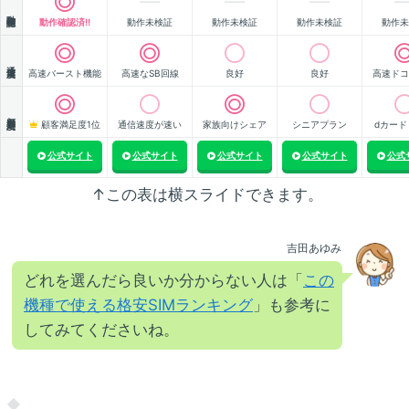
動作確認
動作確認済!!
動作未検証
動作未検証
動作未検証
動作未
通信速度
高速バースト機能
高速なSB回線
良好
良好
高速ドコ
顧客満足度
顧客満足度1位
通信速度が速い
家族向けシェア
シニアプラン
dカード
公式サイト
公式サイト
公式サイト
公式サイト
公式
↑この表は横スライドできます。
吉田あゆみ
どれを選んだら良いか分からない人は「
この
機種で使える格安SIMランキング
」も参考に
してみてくださいね。