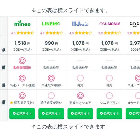
↓この表は横スライドできます。
4.5
4.2
4.0
3.9
3.8
1,518
990
1,078
1,078
2,9
円
円
円
円
月額
(5GB〜/税込)
(3GB〜/税込)
(4GB〜/税込)
(3GB〜/税込)
(20GB
動作確認
動作確認済!!
動作未検証
動作未検証
動作未検証
動作未
通信速度
高速バースト機能
高速なSB回線
良好
良好
高速ドコ
顧客満足度
顧客満足度1位
通信速度が速い
家族向けシェア
シニアプラン
dカード
公式サイト
公式サイト
公式サイト
公式サイト
公式
↑この表は横スライドできます。