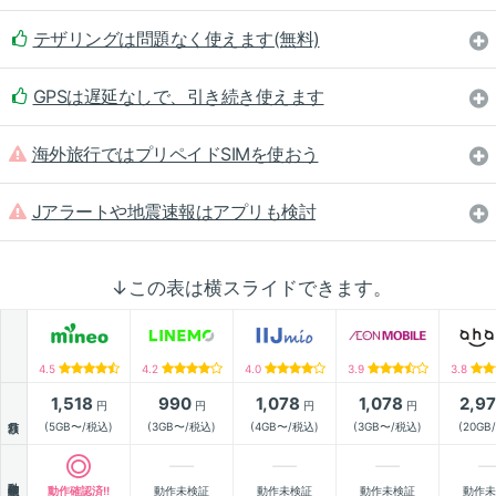
テザリングは問題なく使えます(無料)
GPSは遅延なしで、引き続き使えます
海外旅行ではプリペイドSIMを使おう
Jアラートや地震速報はアプリも検討
↓この表は横スライドできます。
4.5
4.2
4.0
3.9
3.8
1,518
990
1,078
1,078
2,9
円
円
円
円
月額
(5GB〜/税込)
(3GB〜/税込)
(4GB〜/税込)
(3GB〜/税込)
(20GB
動作確認
動作確認済!!
動作未検証
動作未検証
動作未検証
動作未