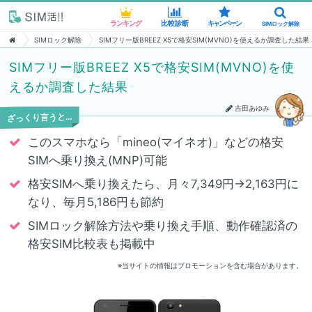
ランキング
ランキング
比較診断
比較診断
キャンペーン
キャンペーン
SIMロック解除
SIMロック解除
SIMロック解除
SIMフリー版BREEZ X5で格安SIM(MVNO)を使えるか調査した結果
SIMフリー版BREEZ X5で格安SIM(MVNO)を使
えるか調査した結果
吉田あゆみ
ざっくり言うと…
このスマホなら「mineo(マイネオ)」などの格安
SIMへ乗り換え(MNP)可能
格安SIMへ乗り換えたら、月々7,349円→2,163円に
なり、毎月5,186円も節約
SIMロック解除方法や乗り換え手順、動作確認済の
格安SIM比較表も掲載中
※当サイトの情報はプロモーションを含む場合があります。