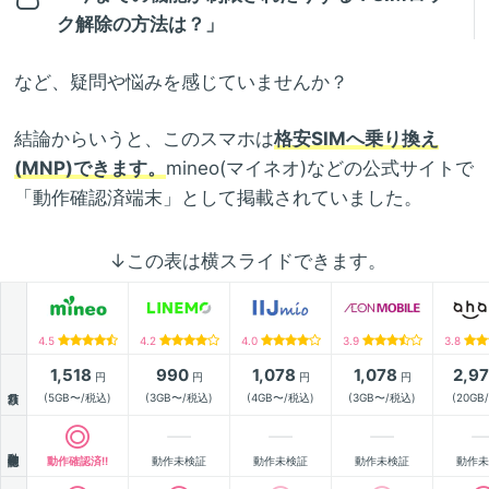
ク解除の方法は？」
など、疑問や悩みを感じていませんか？
結論からいうと、このスマホは
格安SIMへ乗り換え
(MNP)できます。
mineo(マイネオ)などの公式サイトで
「動作確認済端末」として掲載されていました。
↓この表は横スライドできます。
4.5
4.2
4.0
3.9
3.8
1,518
990
1,078
1,078
2,9
円
円
円
円
月額
(5GB〜/税込)
(3GB〜/税込)
(4GB〜/税込)
(3GB〜/税込)
(20GB
動作確認
動作確認済!!
動作未検証
動作未検証
動作未検証
動作未