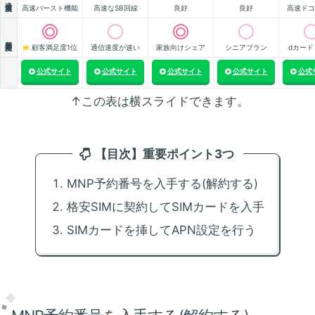
高速バースト機能
高速なSB回線
良好
良好
高速ドコ
顧客満足度
顧客満足度1位
通信速度が速い
家族向けシェア
シニアプラン
dカード
公式サイト
公式サイト
公式サイト
公式サイト
公式
↑この表は横スライドできます。
【目次】重要ポイント3つ
MNP予約番号を入手する(解約する)
格安SIMに契約してSIMカードを入手
SIMカードを挿してAPN設定を行う