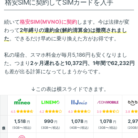
格安SIMに契約してSIMカードを入手
続いて
格安SIM(MVNO)に契約
します。今は法律が変
わって
2年縛りの違約金(解約清算金)は撤廃されまし
た
。できるだけ早めに乗り換えた方がお得です。
私の場合、スマホ料金が毎月5,186円も安くなりまし
た。つまり
2ヶ月遅れると10,372円、1年間で62,232円
も差が出る計算になってしまうからです。
↓この表は横スライドできます。
4.5
4.2
4.0
3.9
3.8
1,518
990
1,078
1,078
2,9
円
円
円
円
月額
(5GB〜/税込)
(3GB〜/税込)
(4GB〜/税込)
(3GB〜/税込)
(20GB