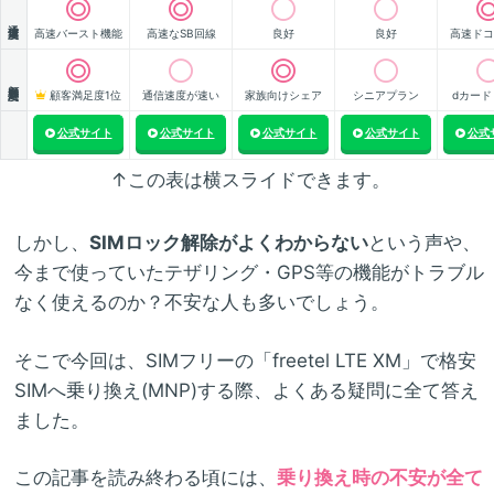
通信速度
高速バースト機能
高速なSB回線
良好
良好
高速ドコ
顧客満足度
顧客満足度1位
通信速度が速い
家族向けシェア
シニアプラン
dカード
公式サイト
公式サイト
公式サイト
公式サイト
公式
↑この表は横スライドできます。
しかし、
SIMロック解除がよくわからない
という声や、
今まで使っていたテザリング・GPS等の機能がトラブル
なく使えるのか？不安な人も多いでしょう。
そこで今回は、SIMフリーの「freetel LTE XM」で格安
SIMへ乗り換え(MNP)する際、よくある疑問に全て答え
ました。
この記事を読み終わる頃には、
乗り換え時の不安が全て