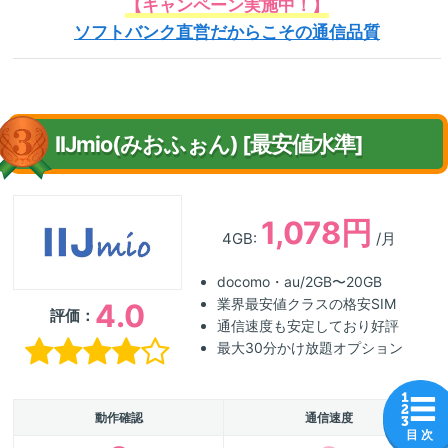
【キャンペーン実施中！】
ソフトバンク直営だからこその通信品質
IIJmio(みおふぉん) [最安値水準]
1,078円
4GB:
/月
docomo・au/2GB〜20GB
業界最安値クラスの格安SIM
4.0
評価：
通信速度も安定しており好評
最大30分かけ放題オプション
動作確認
通信速度
目 次