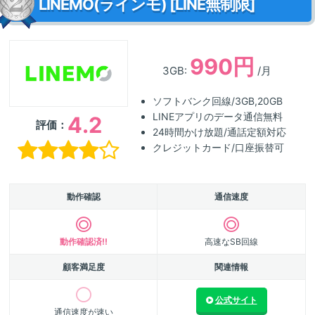
LINEMO(ラインモ) [LINE無制限]
990円
3GB:
/月
ソフトバンク回線/3GB,20GB
LINEアプリのデータ通信無料
4.2
評価：
24時間かけ放題/通話定額対応
クレジットカード/口座振替可
動作確認
通信速度
動作確認済!!
高速なSB回線
顧客満足度
関連情報
公式サイト
通信速度が速い