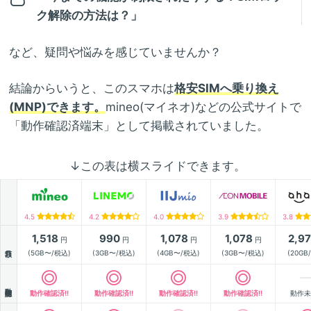
ク解除の方法は？」
など、疑問や悩みを感じていませんか？
結論からいうと、このスマホは
格安SIMへ乗り換え
(MNP)できます。
mineo(マイネオ)などの公式サイトで
「動作確認済端末」として掲載されていました。
↓この表は横スライドできます。
4.5
4.2
4.0
3.9
3.8
1,518
990
1,078
1,078
2,9
円
円
円
円
月額
(5GB〜/税込)
(3GB〜/税込)
(4GB〜/税込)
(3GB〜/税込)
(20GB
動作確認
動作確認済!!
動作確認済!!
動作確認済!!
動作確認済!!
動作未