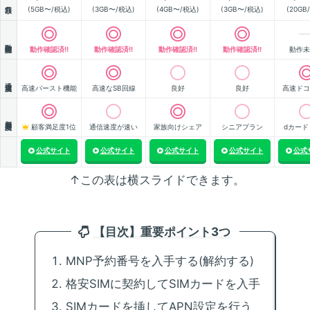
月額
(5GB〜/税込)
(3GB〜/税込)
(4GB〜/税込)
(3GB〜/税込)
(20GB
動作確認
動作確認済!!
動作確認済!!
動作確認済!!
動作確認済!!
動作未
通信速度
高速バースト機能
高速なSB回線
良好
良好
高速ドコ
顧客満足度
顧客満足度1位
通信速度が速い
家族向けシェア
シニアプラン
dカード
公式サイト
公式サイト
公式サイト
公式サイト
公式
↑この表は横スライドできます。
【目次】重要ポイント3つ
MNP予約番号を入手する(解約する)
格安SIMに契約してSIMカードを入手
SIMカードを挿してAPN設定を行う