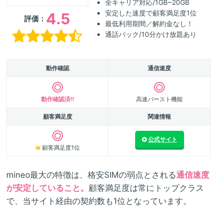
全キャリア対応/1GB~20GB
安定した速度で顧客満足度1位
4.5
評価：
最低利用期間／解約金なし！
通話パック/10分かけ放題あり
動作確認
通信速度
動作確認済!!
高速バースト機能
顧客満足度
関連情報
公式サイト
顧客満足度1位
mineo最大の特徴は、格安SIMの弱点とされる
通信速度
が安定していること。
顧客満足度は常にトップクラス
で、当サイト経由の契約数も1位となっています。