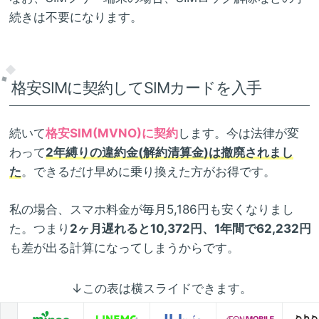
続きは不要になります。
格安SIMに契約してSIMカードを入手
続いて
格安SIM(MVNO)に契約
します。今は法律が変
わって
2年縛りの違約金(解約清算金)は撤廃されまし
た
。できるだけ早めに乗り換えた方がお得です。
私の場合、スマホ料金が毎月5,186円も安くなりまし
た。つまり
2ヶ月遅れると10,372円、1年間で62,232円
も差が出る計算になってしまうからです。
↓この表は横スライドできます。