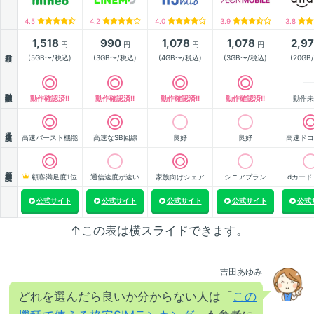
4.5
4.2
4.0
3.9
3.8
1,518
990
1,078
1,078
2,9
円
円
円
円
月額
(5GB〜/税込)
(3GB〜/税込)
(4GB〜/税込)
(3GB〜/税込)
(20GB
動作確認
動作確認済!!
動作確認済!!
動作確認済!!
動作確認済!!
動作未
通信速度
高速バースト機能
高速なSB回線
良好
良好
高速ドコ
顧客満足度
顧客満足度1位
通信速度が速い
家族向けシェア
シニアプラン
dカード
公式サイト
公式サイト
公式サイト
公式サイト
公式
↑この表は横スライドできます。
吉田あゆみ
どれを選んだら良いか分からない人は「
この