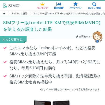
ランキング
ランキング
比較診断
比較診断
キャンペーン
キャンペーン
SIMロック解除
SIMロック解除
SIMロック解除
SIMフリー版freetel LTE XMで格安SIM(MVNO)を使えるか調査し
SIMフリー版freetel LTE XMで格安SIM(MVNO)
を使えるか調査した結果
吉田あゆみ
ざっくり言うと…
このスマホなら「mineo(マイネオ)」などの格安
SIMへ乗り換え(MNP)可能
格安SIMへ乗り換えたら、月々7,349円→2,163円に
なり、毎月5,186円も節約
SIMロック解除方法や乗り換え手順、動作確認済の
格安SIM比較表も掲載中
※当サイトの情報はプロモーションを含む場合があります。