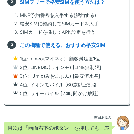
SIMフリーで格安SIMを使う方法は？
MNP予約番号を入手する(解約する)
格安SIMに契約してSIMカードを入手
SIMカードを挿してAPN設定を行う
この機種で使える、おすすめ格安SIM
1位: mineo(マイネオ) [顧客満足度1位]
2位: LINEMO(ラインモ) [LINE無制限]
3位: IIJmio(みおふぉん) [最安値水準]
4位: イオンモバイル [60歳以上割引]
5位: ワイモバイル [24時間かけ放題]
吉田あゆみ
目次は
「画面右下のボタン」
を押しても、表