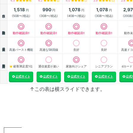
4.5
4.2
4.0
3.9
3.8
1,518
990
1,078
1,078
2,9
円
円
円
円
月額
(5GB〜/税込)
(3GB〜/税込)
(4GB〜/税込)
(3GB〜/税込)
(20GB
動作確認
動作確認済!!
動作確認済!!
動作確認済!!
動作確認済!!
動作未
通信速度
高速バースト機能
高速なSB回線
良好
良好
高速ドコ
顧客満足度
顧客満足度1位
通信速度が速い
家族向けシェア
シニアプラン
dカード
公式サイト
公式サイト
公式サイト
公式サイト
公式
↑この表は横スライドできます。