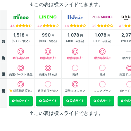
↓この表は横スライドできます。
4.5
4.2
4.0
3.9
3.8
1,518
990
1,078
1,078
2,9
円
円
円
円
月額
(5GB〜/税込)
(3GB〜/税込)
(4GB〜/税込)
(3GB〜/税込)
(20GB
動作確認
動作確認済!!
動作確認済!!
動作確認済!!
動作確認済!!
動作未
通信速度
高速バースト機能
高速なSB回線
良好
良好
高速ドコ
顧客満足度
顧客満足度1位
通信速度が速い
家族向けシェア
シニアプラン
dカード
公式サイト
公式サイト
公式サイト
公式サイト
公式
↑この表は横スライドできます。