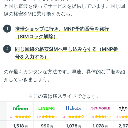
と同じ電波を使ってサービスを提供しています。同じ回
線の格安SIMに乗り換えるなら、
携帯ショップに行き、MNP予約番号を発行
（SIMロック解除）
同じ回線の格安SIMへ申し込みをする（MNP番
号を入力する）
のが最もカンタンな方法です。早速、具体的な手順を紹
介していきましょう。
↓この表は横スライドできます。
4.5
4.2
4.0
3.9
3.8
1,518
990
1,078
1,078
2,9
円
円
円
円