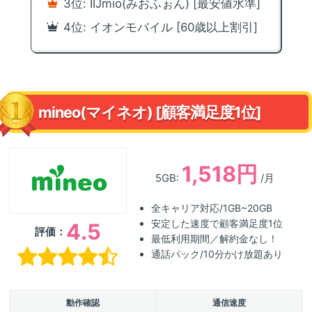
3位: IIJmio(みおふぉん) [最安値水準]
4位: イオンモバイル [60歳以上割引]
mineo(マイネオ) [顧客満足度1位]
1,518円
5GB:
/月
全キャリア対応/1GB~20GB
安定した速度で顧客満足度1位
4.5
評価：
最低利用期間／解約金なし！
通話パック/10分かけ放題あり
動作確認
通信速度