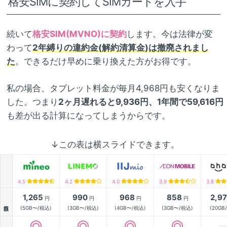
格安SIMに契約してSIMカードを入手
続いて
格安SIM(MVNO)に契約
します。今は法律が変
わって
2年縛りの違約金(解約清算金)は撤廃されまし
た
。できるだけ早めに乗り換えた方がお得です。
私の場合、タブレット料金が毎月4,968円も安くなりま
した。つまり
2ヶ月遅れると9,936円、1年間で59,616円
も差が出る計算になってしまうからです。
↓この表は横スライドできます。
4.5
4.2
4.0
3.9
3.8
1,265
990
968
858
2,9
円
円
円
円
月額
(5GB〜/税込)
(3GB〜/税込)
(4GB〜/税込)
(3GB〜/税込)
(20GB