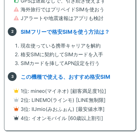
GPSは遅延なしで、引き続き使えます
海外旅行ではプリペイドSIMを使おう
Jアラートや地震速報はアプリも検討
SIMフリーで格安SIMを使う方法は？
現在使っている携帯キャリアを解約
格安SIMに契約してSIMカードを入手
SIMカードを挿してAPN設定を行う
この機種で使える、おすすめ格安SIM
1位: mineo(マイネオ) [顧客満足度1位]
2位: LINEMO(ラインモ) [LINE無制限]
3位: IIJmio(みおふぉん) [最安値水準]
4位: イオンモバイル [60歳以上割引]