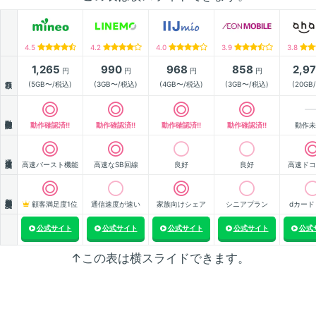
4.5
4.2
4.0
3.9
3.8
1,265
990
968
858
2,9
円
円
円
円
月額
(5GB〜/税込)
(3GB〜/税込)
(4GB〜/税込)
(3GB〜/税込)
(20GB
動作確認
動作確認済!!
動作確認済!!
動作確認済!!
動作確認済!!
動作未
通信速度
高速バースト機能
高速なSB回線
良好
良好
高速ドコ
顧客満足度
顧客満足度1位
通信速度が速い
家族向けシェア
シニアプラン
dカード
公式サイト
公式サイト
公式サイト
公式サイト
公式
↑この表は横スライドできます。