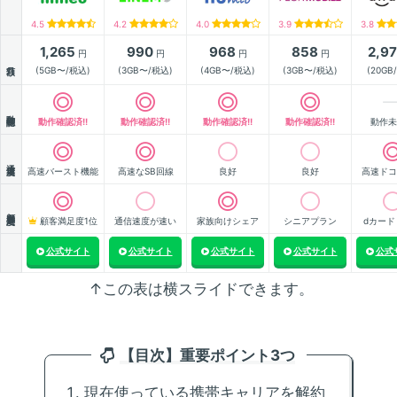
4.5
4.2
4.0
3.9
3.8
1,265
990
968
858
2,9
円
円
円
円
月額
(5GB〜/税込)
(3GB〜/税込)
(4GB〜/税込)
(3GB〜/税込)
(20GB
動作確認
動作確認済!!
動作確認済!!
動作確認済!!
動作確認済!!
動作未
通信速度
高速バースト機能
高速なSB回線
良好
良好
高速ドコ
顧客満足度
顧客満足度1位
通信速度が速い
家族向けシェア
シニアプラン
dカード
公式サイト
公式サイト
公式サイト
公式サイト
公式
↑この表は横スライドできます。
【目次】重要ポイント3つ
現在使っている携帯キャリアを解約