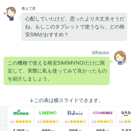
教えて君
心配していたけど、思ったより大丈夫そうだ
ね。もしこのタブレットで使うなら、どの格
安SIMがおすすめ？
吉田あゆみ
この機種で使える格安SIM(MVNO)だけに限
定して、実際に私も使ってみて良かったもの
を紹介しましょう。
↓この表は横スライドできます。
4.5
4.2
4.0
3.9
3.8
1,265
990
968
858
2,9