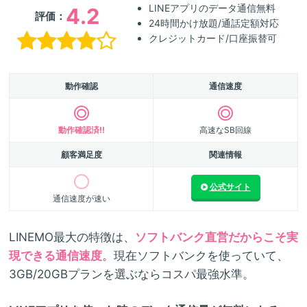
LINEアプリのデータ通信無料
4.2
評価：
24時間かけ放題/通話定額対応
クレジットカード/口座振替可
動作確認
通信速度
動作確認済!!
高速なSB回線
顧客満足度
関連情報
公式サイト
通信速度が速い
LINEMO最大の特徴は、
ソフトバンク直営だからこそ実
現できる通信速度
。現在ソフトバンクを使っていて、
3GB/20GBプランを選ぶならコスパ最強水準。