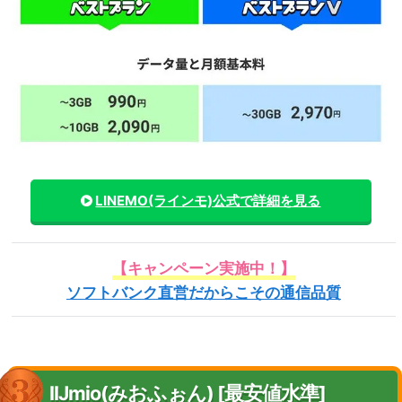
LINEMO(ラインモ)
公式で詳細を見る
【キャンペーン実施中！】
ソフトバンク直営だからこその通信品質
IIJmio(みおふぉん) [最安値水準]