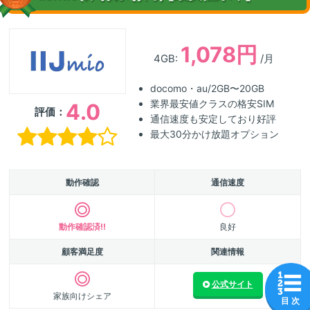
1,078円
4GB:
/月
docomo・au/2GB〜20GB
業界最安値クラスの格安SIM
4.0
評価：
通信速度も安定しており好評
最大30分かけ放題オプション
動作確認
通信速度
動作確認済!!
良好
顧客満足度
関連情報
公式サイト
家族向けシェア
目 次