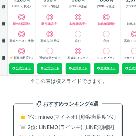
円
円
円
円
月額
(5GB〜/税込)
(3GB〜/税込)
(4GB〜/税込)
(3GB〜/税込)
(20GB
動作確認
動作確認済!!
動作確認済!!
動作確認済!!
動作確認済!!
動作未
通信速度
高速バースト機能
高速なSB回線
良好
良好
高速ドコ
顧客満足度
顧客満足度1位
通信速度が速い
家族向けシェア
シニアプラン
dカード
公式サイト
公式サイト
公式サイト
公式サイト
公式
↑この表は横スライドできます。
おすすめランキング4選
1位: mineo(マイネオ) [顧客満足度1位]
2位: LINEMO(ラインモ) [LINE無制限]