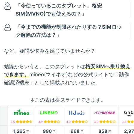
「今使っているこのタブレット、格安
SIM(MVNO)でも使えるの？」
「今までの機能が制限されたりする？SIMロッ
ク解除の方法は？」
など、疑問や悩みを感じていませんか？
結論からいうと、このタブレットは
格安SIMへ乗り換え
できます。
mineo(マイネオ)などの公式サイトで「動作
確認済端末」として掲載されていました。
↓この表は横スライドできます。
4.5
4.2
4.0
3.9
3.8
1,265
990
968
858
2,9
円
円
円
円
月額