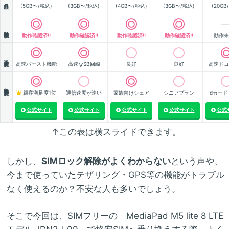
(5GB〜/税込)
(3GB〜/税込)
(4GB〜/税込)
(3GB〜/税込)
(20GB
動作確認
動作確認済!!
動作確認済!!
動作確認済!!
動作確認済!!
動作未
通信速度
高速バースト機能
高速なSB回線
良好
良好
高速ドコ
顧客満足度
顧客満足度1位
通信速度が速い
家族向けシェア
シニアプラン
dカード
公式サイト
公式サイト
公式サイト
公式サイト
公式
↑この表は横スライドできます。
しかし、
SIMロック解除がよくわからない
という声や、
今まで使っていたテザリング・GPS等の機能がトラブル
なく使えるのか？不安な人も多いでしょう。
そこで今回は、SIMフリーの「MediaPad M5 lite 8 LTE