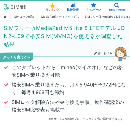
ランキング
ランキング
比較診断
比較診断
キャンペーン
キャンペーン
SIMロック解除
SIMロック解除
SIMロック解除
MediaPad(メディアパッド)
SIMフリー版MediaPad M5 lit
SIMフリー版MediaPad M5 lite 8 LTEモデル JD
N2-L09で格安SIM(MVNO)を使えるか調査した
結果
吉田あゆみ
ざっくり言うと…
このタブレットなら「mineo(マイネオ)」などの格
安SIMへ乗り換え可能
格安SIMへ乗り換えたら、月々5,940円→972円にな
り、毎月4,968円も節約
SIMロック解除方法や乗り換え手順、動作確認済の
格安SIM比較表も掲載中
※当サイトの情報はプロモーションを含む場合があります。