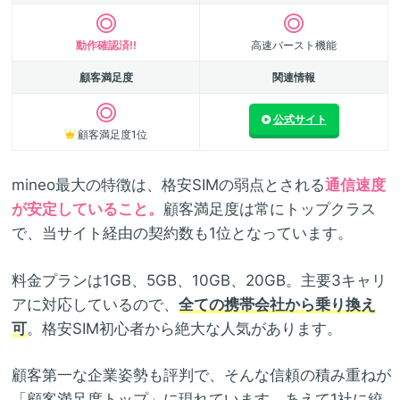
動作確認済!!
高速バースト機能
顧客満足度
関連情報
公式サイト
顧客満足度1位
mineo最大の特徴は、格安SIMの弱点とされる
通信速度
が安定していること。
顧客満足度は常にトップクラス
で、当サイト経由の契約数も1位となっています。
料金プランは1GB、5GB、10GB、20GB。主要3キャリ
アに対応しているので、
全ての携帯会社から乗り換え
可
。格安SIM初心者から絶大な人気があります。
顧客第一な企業姿勢も評判で、そんな信頼の積み重ねが
「顧客満足度トップ」に現れています。あえて1社に絞