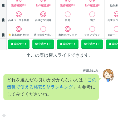
動作確認
動作確認済!!
動作確認済!!
動作確認済!!
動作確認済!!
動作未
通信速度
高速バースト機能
高速なSB回線
良好
良好
高速ドコ
顧客満足度
顧客満足度1位
通信速度が速い
家族向けシェア
シニアプラン
dカード
公式サイト
公式サイト
公式サイト
公式サイト
公式
↑この表は横スライドできます。
吉田あゆみ
どれを選んだら良いか分からない人は「
この
機種で使える格安SIMランキング
」も参考に
してみてくださいね。