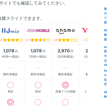
サイトでも確認してみてください。
び
楽
の
【
は横スライドできます。
フ
ク
使
M
S
家
格
家
査
.0
3.9
3.8
―
M
a
1,078
1,078
2,970
2,178
円
円
円
円
世
【
モ
(4GB〜/税込)
(3GB〜/税込)
(20GB/税込)
(3GB〜/税込)
限
は
S
V
S
格
動作未検証
動作未検証
動作未検証
動作未検証
ロ
い
化
線
手
良好
良好
高速ドコモ回線
トップクラス
i
S
量
格
信
査