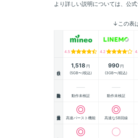
より詳しい説明については、公式
↓この表
4.5
4.2
4
1,518
990
円
円
月額
(5GB〜/税込)
(3GB〜/税込)
動作確認
動作未検証
動作未検証
通信速度
高速バースト機能
高速なSB回線
顧客満足度