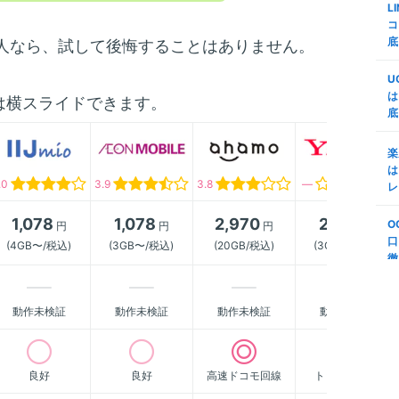
L
ミ
査
コ
d
底
る人なら、試して後悔することはありません。
m
代
証
M
U
n
で
は
は横スライドできます。
底
楽
m
M
変
リ
楽
プ
う
は
.0
3.9
3.8
―
S
レ
m
第
底
年
1,078
1,078
2,970
2,178
O
円
円
円
円
順
法
口
(4GB〜/税込)
(3GB〜/税込)
(20GB/税込)
(3GB〜/税込)
(
徹
m
S
説
-
ボ
動作未検証
動作未検証
動作未検証
動作未検証
N
m
る
も
良好
良好
高速ドコモ回線
トップクラス