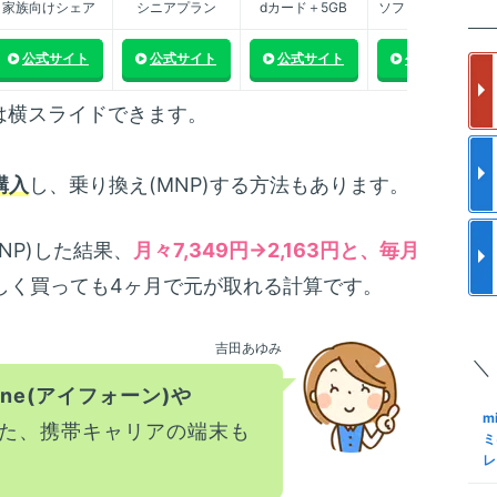
家族向けシェア
シニアプラン
dカード＋5GB
ソフトバンク傘下
楽
m
の
ス
フ
公式サイト
公式サイト
公式サイト
公式サイト
更
使
m
は横スライドできます。
a
と
ク
メ
格
購入
し、乗り換え(MNP)する方法もあります。
m
S
ア
I
で
結
NP)した結果、
月々7,349円→2,163円と、毎月
S
しく買っても4ヶ月で元が取れる計算です。
m
ロ
約
化
M
手
吉田あゆみ
＼
S
m
Sn
one(アイフォーン)や
も
K
m
M
た、携帯キャリアの端末も
N
ミ
レ
m
S
る
格