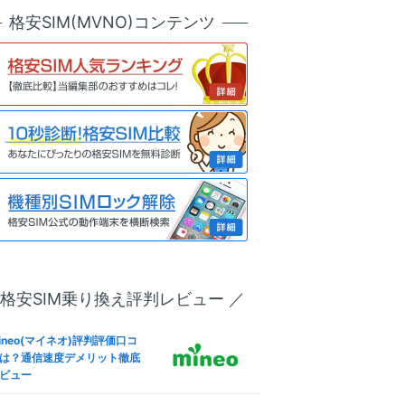
ソニー運営
天モバイル版OPPO Reno7 A
ineo(マイネオ)メールアドレ
格安SIM(MVNO)コンテンツ
SIMロック解除方法は？SIM
設定！キャリアメールから変
リー化＆格安SIM(MVNO)で
公式サイト
も解説
う全手順
ineo(マイネオ)フリータンク
u版iPhone 13 ProのSIMロッ
は？引き出しルール条件やデ
解除方法は？SIMフリー化＆
リット
安SIM(MVNO)で使う全手順
ineo(マイネオ)パケットシェ
IMフリー版Redmi 9Tで格安S
方法は？パケットギフト併用
M(MVNO)を使えるか調査した
お得に
果
oftBank版Xperia 10 VのSIM
ineo(マイネオ)解約方法！違
ック解除方法は？SIMフリー
金(解約金)や日割り料金、SI
＆格安SIM(MVNO)で使う全
返却は？
順
 格安SIM乗り換え評判レビュー ／
IMフリー版Smartphone for
ineo(マイネオ)なら法人契約
apdragon Insiders ZS675
可！ビジネス利用やVPN-SI
W-BL512R16で格安SIM(MV
ineo(マイネオ)評判評価口コ
も徹底解説
O)を使えるか調査した結果
は？通信速度デメリット徹底
ビュー
ineo(マイネオ)海外で使え
IMフリー版OPPO Reno5 Aで
？海外SIMや国際電話・ロー
安SIM(MVNO)を使えるか調