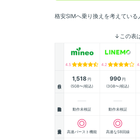
格安SIMへ乗り換えを考えてい
↓この表
4.5
4.2
4
1,518
990
円
円
月額
(5GB〜/税込)
(3GB〜/税込)
動作確認
動作未検証
動作未検証
通信速度
高速バースト機能
高速なSB回線