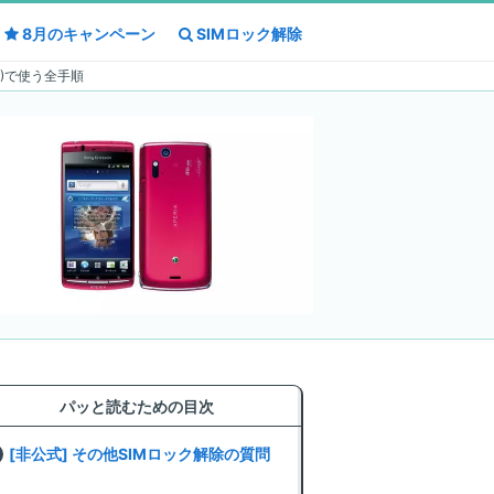
8月の
8月の
キャンペーン
キャンペーン
SIMロック解除
SIMロック解除
NO)で使う全手順
パッと読むための目次
[非公式] その他SIMロック解除の質問