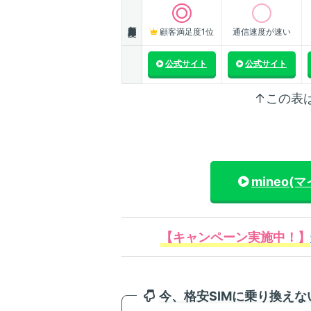
顧客満足度
顧客満足度1位
通信速度が速い
公式サイト
公式サイト
↑この表
mineo(
【キャンペーン実施中！】
今、格安SIMに乗り換え