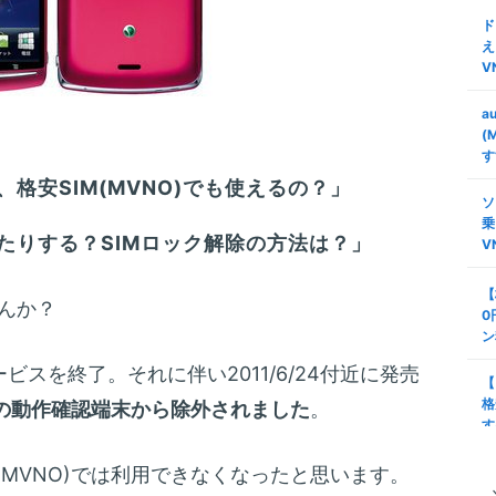
ド
え
V
a
(
す
格安SIM(MVNO)でも使えるの？」
ソ
乗
たりする？SIMロック解除の方法は？」
V
【
んか？
0
ン
サービスを終了。それに伴い2011/6/24付近に発売
【
格
O)の動作確認端末から除外されました
。
す
格安SIM(MVNO)では利用できなくなったと思います。
タ
安