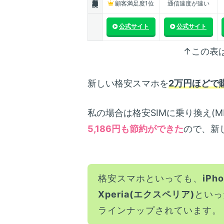
顧客満足度1位
通信速度が速い
公式サイト
公式サイト
↑この表
新しい格安スマホを
2万円ほどで
私の場合は格安SIMに乗り換え(M
5,186円も節約ができた
ので、新
格安スマホといっても、
iPh
Xperia(エクスペリア)
といっ
ラインナップされています。