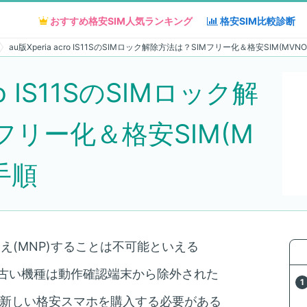
おすすめ格安SIM人気
おすすめ格安SIM人気
ランキング
ランキング
格安SIM
格安SIM
比較診断
比較診断
au版Xperia acro IS11SのSIMロック解除方法は？SIMフリー化＆格安SIM(MV
cro IS11SのSIMロック解
フリー化＆格安SIM(M
手順
え(MNP)することは不可能といえる
、古い機種は動作確認端末から除外された
は、新しい格安スマホを購入する必要がある