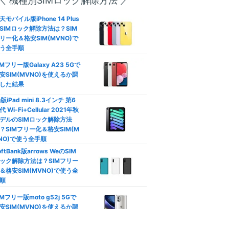
＼ 機種別SIMロック解除方法 ／
方は？
天モバイル版iPhone 14 Plus
SIMロック解除方法は？SIM
口座振替/デビットカード】
リー化＆格安SIM(MVNO)で
レジットカード不要の格安SI
う全手順
徹底比較
IMフリー版Galaxy A23 5Gで
族割は格安SIMでも使える？
安SIM(MVNO)を使えるか調
族向けプランおすすめ格安SI
した結果
―
徹底比較
u版iPad mini 8.3インチ 第6
792
代 Wi-Fi+Cellular 2021年秋
円
カウントフリー】データ無制
デルのSIMロック解除方法
(3GB〜/税込)
使い放題の罠！制限なし格安
？SIMフリー化＆格安SIM(M
IM比較
NO)で使う全手順
oftBank版arrows WeのSIM
安SIMはテザリングできな
動作未検証
ック解除方法は？SIMフリー
？docomo/au/Softbank回
＆格安SIM(MVNO)で使う全
おすすめ比較
順
やや遅い
Phone/Androidのデータ通信
IMフリー版moto g52j 5Gで
節約！ギガ不足を解消して通
安SIM(MVNO)を使えるか調
制限回避
した結果