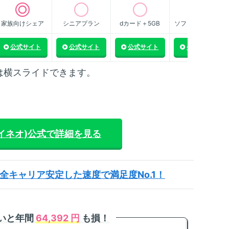
m
回
家族向けシェア
シニアプラン
dカード＋5GB
ソフトバンク傘下
法
公式サイト
公式サイト
公式サイト
公式サイト
m
限
化
は横スライドできます。
m
カ
方
m
マイネオ)
公式で詳細を見る
放
方
全キャリア安定した速度で満足度No.1！
ないと年間
64,392 円
も損！