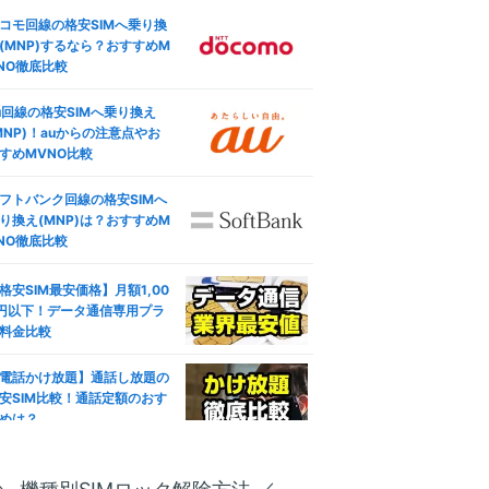
コモ回線の格安SIMへ乗り換
(MNP)するなら？おすすめM
NO徹底比較
u回線の格安SIMへ乗り換え
MNP)！auからの注意点やお
すめMVNO比較
フトバンク回線の格安SIMへ
り換え(MNP)は？おすすめM
NO徹底比較
格安SIM最安価格】月額1,00
円以下！データ通信専用プラ
料金比較
電話かけ放題】通話し放題の
安SIM比較！通話定額のおす
めは？
ブレット対応おすすめ人気格
SIM徹底比較！失敗しない選