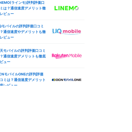
INEMO(ラインモ)評判評価口
ング設定も
した結果
ミは？通信速度デメリット徹
ocomo版iPhone SE (第3世
レビュー
ineo(マイネオ)の端末安心保
)のSIMロック解除方法は？SI
は必要？持ち込み端末やiPho
フリー化＆格安SIM(MVNO)
Qモバイルの評判評価口コミ
e保証も
使う全手順
？通信速度やデメリットも徹
レビュー
天モバイル版iPhone 12のSI
ineo(マイネオ)の契約プラン
ロック解除方法は？SIMフ
更方法は？コース変更・タイ
ー化＆格安SIM(MVNO)で使
天モバイルの評判評価口コミ
変更も
全手順
？通信速度デメリットも徹底
―
oftBank版iPad Pro 11インチ
ビュー
ineo(マイネオ)マイページ徹
4世代 Wi-Fi+Cellular 2022
解説！ログイン方法や設定手
秋モデルのSIMロック解除方
792
CNモバイルONEの評判評価
円
も紹介
は？SIMフリー化＆格安SIM
コミは？通信速度デメリット
(3GB〜/税込)
MVNO)で使う全手順
底レビュー
ineo(マイネオ)アプリ徹底解
IMフリー版TOUGHBOOK FZ
！mineoスイッチやログイン
G2ABHBLAJで格安SIM(MV
ーナスも
動作未検証
O)を使えるか調査した結果
ineo(マイネオ)で機種変更す
方法は？対応機種やSIM変更
徹底解説
やや遅い