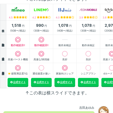
4.5
4.2
4.0
3.9
3.8
1,518
990
1,078
1,078
2,9
円
円
円
円
月額
(5GB〜/税込)
(3GB〜/税込)
(4GB〜/税込)
(3GB〜/税込)
(20GB
動作確認
動作確認済!!
動作確認済!!
動作未検証
動作未検証
動作未
通信速度
高速バースト機能
高速なSB回線
良好
良好
高速ドコ
顧客満足度
顧客満足度1位
通信速度が速い
家族向けシェア
シニアプラン
dカード
公式サイト
公式サイト
公式サイト
公式サイト
公式
↑この表は横スライドできます。
吉田あゆみ