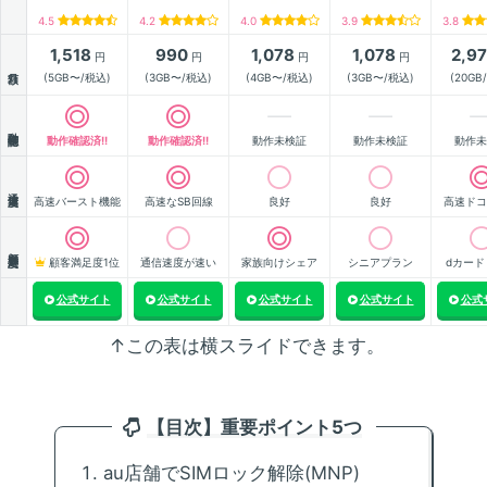
4.5
4.2
4.0
3.9
3.8
1,518
990
1,078
1,078
2,9
円
円
円
円
月額
(5GB〜/税込)
(3GB〜/税込)
(4GB〜/税込)
(3GB〜/税込)
(20GB
動作確認
動作確認済!!
動作確認済!!
動作未検証
動作未検証
動作未
通信速度
高速バースト機能
高速なSB回線
良好
良好
高速ドコ
顧客満足度
顧客満足度1位
通信速度が速い
家族向けシェア
シニアプラン
dカード
公式サイト
公式サイト
公式サイト
公式サイト
公式
↑この表は横スライドできます。
【目次】重要ポイント5つ
au店舗でSIMロック解除(MNP)