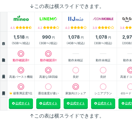
↓この表は横スライドできます。
4.5
4.2
4.0
3.9
3.8
1,518
990
1,078
1,078
2,9
円
円
円
円
月額
(5GB〜/税込)
(3GB〜/税込)
(4GB〜/税込)
(3GB〜/税込)
(20GB
動作確認
動作確認済!!
動作確認済!!
動作未検証
動作未検証
動作未
通信速度
高速バースト機能
高速なSB回線
良好
良好
高速ドコ
顧客満足度
顧客満足度1位
通信速度が速い
家族向けシェア
シニアプラン
dカード
公式サイト
公式サイト
公式サイト
公式サイト
公式
↑この表は横スライドできます。