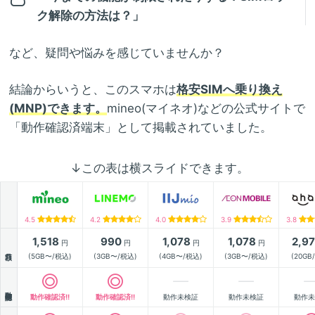
ク解除の方法は？」
など、疑問や悩みを感じていませんか？
結論からいうと、このスマホは
格安SIMへ乗り換え
(MNP)できます。
mineo(マイネオ)などの公式サイトで
「動作確認済端末」として掲載されていました。
↓この表は横スライドできます。
4.5
4.2
4.0
3.9
3.8
1,518
990
1,078
1,078
2,9
円
円
円
円
月額
(5GB〜/税込)
(3GB〜/税込)
(4GB〜/税込)
(3GB〜/税込)
(20GB
動作確認
動作確認済!!
動作確認済!!
動作未検証
動作未検証
動作未