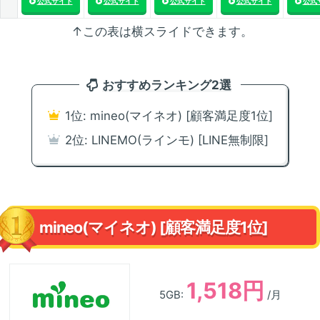
公式サイト
公式サイト
公式サイト
公式サイト
公式
↑この表は横スライドできます。
おすすめランキング2選
1位: mineo(マイネオ) [顧客満足度1位]
2位: LINEMO(ラインモ) [LINE無制限]
mineo(マイネオ) [顧客満足度1位]
1,518円
5GB:
/月