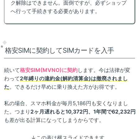
ク解除はできません。面倒ですが、必ずショップ
へ行って手続きする必要があります。
格安SIMに契約してSIMカードを入手
続いて
格安SIM(MVNO)に契約
します。今は法律が変
わって
2年縛りの違約金(解約清算金)は撤廃されまし
た
。できるだけ早めに乗り換えた方がお得です。
私の場合、スマホ料金が毎月5,186円も安くなりまし
た。つまり
2ヶ月遅れると10,372円、1年間で62,232円
も差が出る計算になってしまうからです。
↓この表は横スライドできます。