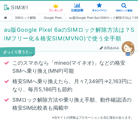
ランキング
ランキング
比較診断
比較診断
キャンペーン
キャンペーン
SIMロック解除
SIMロック解除
SIMロック解除
Google Pixel
au版Google Pixel 6aのSIMロック解除方法は
au版Google Pixel 6aのSIMロック解除方法は？S
IMフリー化＆格安SIM(MVNO)で使う全手順
吉田あゆみ
ざっくり言うと…
このスマホなら「mineo(マイネオ)」などの格安
SIMへ乗り換え(MNP)可能
格安SIMへ乗り換えたら、月々7,349円→2,163円に
なり、毎月5,186円も節約
SIMロック解除方法や乗り換え手順、動作確認済の
格安SIM比較表も掲載中
※当サイトの情報はプロモーションを含む場合があります。