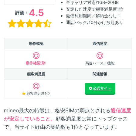
全キャリア対応/1GB~20GB
安定した速度で顧客満足度1位
4.5
評価：
最低利用期間／解約金なし！
通話パック/10分かけ放題あり
動作確認
通信速度
動作確認済!!
高速バースト機能
顧客満足度
関連情報
公式サイト
顧客満足度1位
mineo最大の特徴は、格安SIMの弱点とされる
通信速度
が安定していること。
顧客満足度は常にトップクラス
で、当サイト経由の契約数も1位となっています。