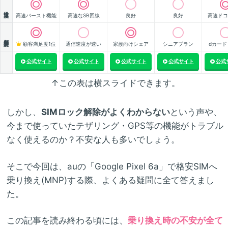
通信速度
高速バースト機能
高速なSB回線
良好
良好
高速ドコ
顧客満足度
顧客満足度1位
通信速度が速い
家族向けシェア
シニアプラン
dカード
公式サイト
公式サイト
公式サイト
公式サイト
公式
↑この表は横スライドできます。
しかし、
SIMロック解除がよくわからない
という声や、
今まで使っていたテザリング・GPS等の機能がトラブル
なく使えるのか？不安な人も多いでしょう。
そこで今回は、auの「Google Pixel 6a」で格安SIMへ
乗り換え(MNP)する際、よくある疑問に全て答えまし
た。
この記事を読み終わる頃には、
乗り換え時の不安が全て