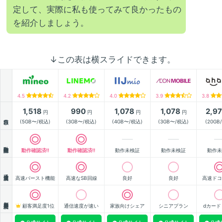
定して、実際に私も使ってみて良かったもの
を紹介しましょう。
↓この表は横スライドできます。
4.5
4.2
4.0
3.9
3.8
1,518
990
1,078
1,078
2,9
円
円
円
円
月額
(5GB〜/税込)
(3GB〜/税込)
(4GB〜/税込)
(3GB〜/税込)
(20GB
動作確認
動作確認済!!
動作確認済!!
動作未検証
動作未検証
動作未
通信速度
高速バースト機能
高速なSB回線
良好
良好
高速ドコ
顧客満足度
顧客満足度1位
通信速度が速い
家族向けシェア
シニアプラン
dカード