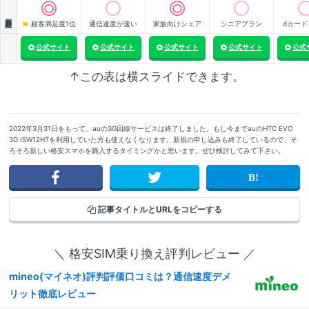
顧客満足度
顧客満足度1位
通信速度が速い
家族向けシェア
シニアプラン
dカード
公式サイト
公式サイト
公式サイト
公式サイト
公式
↑この表は横スライドできます。
2022年3月31日をもって、auの3G回線サービスは終了しました。もし今までauのHTC EVO
3D ISW12HTを利用していた方も使えなくなります。新規の申し込みも終了しているので、そ
ろそろ新しい格安スマホを購入するタイミングかと思います。ぜひ検討してみて下さい。
記事タイトルと
URLをコピーする
＼ 格安SIM乗り換え評判レビュー ／
mineo(マイネオ)評判評価口コミは？通信速度デメ
リット徹底レビュー