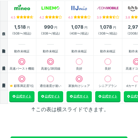
4.5
4.2
4.0
3.9
3.8
1,518
990
1,078
1,078
2,9
円
円
円
円
月額
(5GB〜/税込)
(3GB〜/税込)
(4GB〜/税込)
(3GB〜/税込)
(20GB
動作確認
動作未検証
動作未検証
動作未検証
動作未検証
動作未
通信速度
高速バースト機能
高速なSB回線
良好
良好
高速ドコ
顧客満足度
顧客満足度1位
通信速度が速い
家族向けシェア
シニアプラン
dカード
公式サイト
公式サイト
公式サイト
公式サイト
公式
↑この表は横スライドできます。