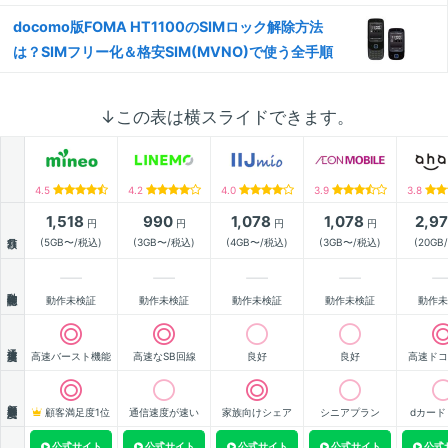
docomo版FOMA HT1100のSIMロック解除方法
は？SIMフリー化＆格安SIM(MVNO)で使う全手順
↓この表は横スライドできます。
4.5
4.2
4.0
3.9
3.8
1,518
990
1,078
1,078
2,9
円
円
円
円
月額
(5GB〜/税込)
(3GB〜/税込)
(4GB〜/税込)
(3GB〜/税込)
(20GB
動作確認
動作未検証
動作未検証
動作未検証
動作未検証
動作未
通信速度
高速バースト機能
高速なSB回線
良好
良好
高速ドコ
顧客満足度
顧客満足度1位
通信速度が速い
家族向けシェア
シニアプラン
dカード
公式サイト
公式サイト
公式サイト
公式サイト
公式