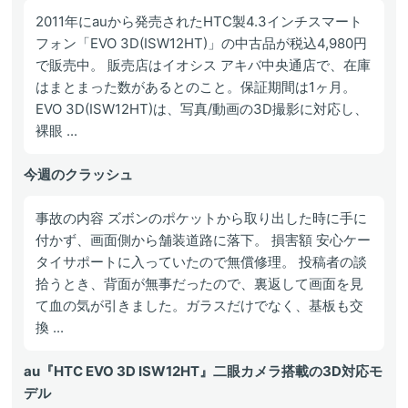
2011年にauから発売されたHTC製4.3インチスマート
フォン「EVO 3D(ISW12HT)」の中古品が税込4,980円
で販売中。 販売店はイオシス アキバ中央通店で、在庫
はまとまった数があるとのこと。保証期間は1ヶ月。
EVO 3D(ISW12HT)は、写真/動画の3D撮影に対応し、
裸眼 ...
今週のクラッシュ
事故の内容 ズボンのポケットから取り出した時に手に
付かず、画面側から舗装道路に落下。 損害額 安心ケー
タイサポートに入っていたので無償修理。 投稿者の談
拾うとき、背面が無事だったので、裏返して画面を見
て血の気が引きました。ガラスだけでなく、基板も交
換 ...
au『HTC EVO 3D ISW12HT』二眼カメラ搭載の3D対応モ
デル