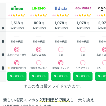
4.5
4.2
4.0
3.9
3.8
1,518
990
1,078
1,078
2,9
円
円
円
円
月額
(5GB〜/税込)
(3GB〜/税込)
(4GB〜/税込)
(3GB〜/税込)
(20GB
動作確認
動作未検証
動作未検証
動作未検証
動作未検証
動作未
通信速度
高速バースト機能
高速なSB回線
良好
良好
高速ドコ
顧客満足度
顧客満足度1位
通信速度が速い
家族向けシェア
シニアプラン
dカード
公式サイト
公式サイト
公式サイト
公式サイト
公式
↑この表は横スライドできます。
新しい格安スマホを
2万円ほどで購入
し、乗り換え