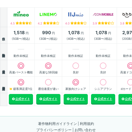
4.5
4.2
4.0
3.9
3.8
1,518
990
1,078
1,078
2,9
円
円
円
円
月額
(5GB〜/税込)
(3GB〜/税込)
(4GB〜/税込)
(3GB〜/税込)
(20GB
動作確認
動作未検証
動作未検証
動作未検証
動作未検証
動作未
通信速度
高速バースト機能
高速なSB回線
良好
良好
高速ドコ
顧客満足度
顧客満足度1位
通信速度が速い
家族向けシェア
シニアプラン
dカード
公式サイト
公式サイト
公式サイト
公式サイト
公式
著作物利用ガイドライン
|
利用規約
プライバシーポリシー
|
お問い合わせ