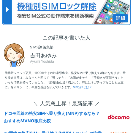
この記事を書いた人
SIM活!! 編集部
吉田あゆみ
Ayumi Yoshida
元携帯ショップ店員。1992年生まれ岐阜県出身。格安SIMに乗り換えて3年になります。乗
り換える前は、みなさんと同じで「難しそう」「故障が多そう」「手続きが面倒そう」と
いった印象を持っていました。「広告目的だけではなく、時にはネガティブなことも正直
に」をポリシーに、率直な感想を伝えていきます。
SIM活!!とは？
＼ 人気急上昇！最新記事 ／
ドコモ回線の格安SIMへ乗り換え(MNP)するなら？
おすすめMVNO徹底比較