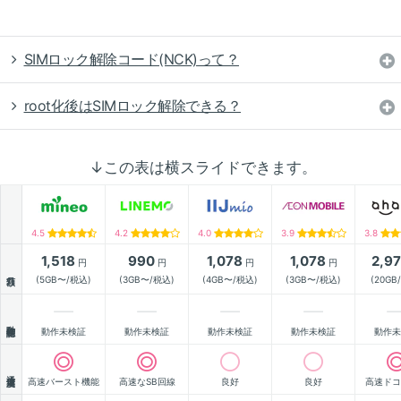
SIMロック解除コード(NCK)って？
root化後はSIMロック解除できる？
↓この表は横スライドできます。
4.5
4.2
4.0
3.9
3.8
1,518
990
1,078
1,078
2,9
円
円
円
円
月額
(5GB〜/税込)
(3GB〜/税込)
(4GB〜/税込)
(3GB〜/税込)
(20GB
動作確認
動作未検証
動作未検証
動作未検証
動作未検証
動作未
通信速度
高速バースト機能
高速なSB回線
良好
良好
高速ドコ