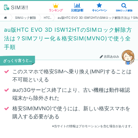
ランキング
ランキング
比較診断
比較診断
キャンペーン
キャンペーン
SIMロック解除
SIMロック解除
SIMロック解除
HTC
au版HTC EVO 3D ISW12HTのSIMロック解除方法は？
au版HTC EVO 3D ISW12HTのSIMロック解除方
法は？SIMフリー化＆格安SIM(MVNO)で使う全
手順
吉田あゆみ
ざっくり言うと…
このスマホで格安SIMへ乗り換え(MNP)することは
不可能といえる
auの3Gサービス終了により、古い機種は動作確認
端末から除外された
格安SIM(MVNO)で使うには、新しい格安スマホを
購入する必要がある
※当サイトの情報はプロモーションを含む場合があります。