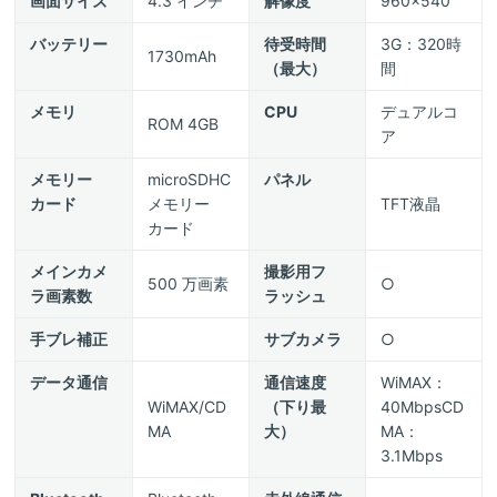
画面サイズ
4.3 インチ
解像度
960x540
バッテリー
待受時間
3G：320時
1730mAh
（最大）
間
メモリ
CPU
デュアルコ
ROM 4GB
ア
メモリー
microSDHC
パネル
カード
メモリー
TFT液晶
カード
メインカメ
撮影用フ
500 万画素
○
ラ画素数
ラッシュ
手ブレ補正
サブカメラ
○
データ通信
通信速度
WiMAX：
WiMAX/CD
（下り最
40MbpsCD
MA
大）
MA：
3.1Mbps