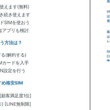
d
底
m
代
使えます(無料)
証
M
U
n
引き続き使えます
で
は
底
楽
ドSIMを使おう
m
M
変
はアプリも検討
リ
楽
プ
う
は
S
レ
使う方法は？
m
第
底
年
O
順
る(解約する)
法
口
(
徹
IMカードを入手
m
S
説
PN設定を行う
-
ボ
N
め格安SIM
m
る
も
) [顧客満足度1位]
m
) [LINE無制限]
回