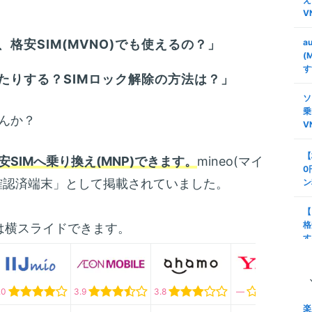
V
格安SIM(MVNO)でも使えるの？」
a
(
す
たりする？SIMロック解除の方法は？」
ソ
乗
んか？
V
【
安SIMへ乗り換え(MNP)できます。
mineo(マイ
0
確認済端末」として掲載されていました。
ン
【
格
は横スライドできます。
す
タ
安
.0
3.9
3.8
―
び
楽