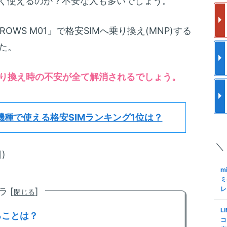
なく使えるのか？不安な人も多いでしょう。
フ
更
使
m
OWS M01」で格安SIMへ乗り換え(MNP)する
a
と
ク
た。
メ
格
m
S
り換え時の不安が全て解消されるでしょう。
ア
I
で
結
S
m
ロ
機種で使える格安SIMランキング1位は？
約
化
M
手
＼
S
m
)
Sn
も
K
m
M
N
ミ
レ
 [
]
閉じる
m
S
る
格
L
ミ
査
ることは？
コ