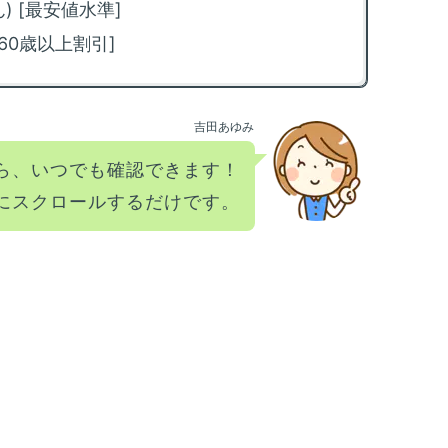
ぉん) [最安値水準]
法
[60歳以上割引]
m
限
化
吉田あゆみ
m
カ
ら、いつでも確認できます！
方
にスクロールするだけです。
m
放
方