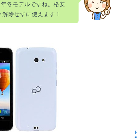
4年冬モデルですね。格安
ック解除せずに使えます！
ド
え