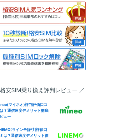
リー化＆格安SIM(MVNO)で
も解説
う全手順
ineo(マイネオ)フリータンク
u版iPhone 13 ProのSIMロッ
は？引き出しルール条件やデ
解除方法は？SIMフリー化＆
リット
安SIM(MVNO)で使う全手順
ineo(マイネオ)パケットシェ
IMフリー版Redmi 9Tで格安S
方法は？パケットギフト併用
M(MVNO)を使えるか調査した
お得に
果
oftBank版Xperia 10 VのSIM
ineo(マイネオ)解約方法！違
ック解除方法は？SIMフリー
金(解約金)や日割り料金、SI
＆格安SIM(MVNO)で使う全
返却は？
順
 格安SIM乗り換え評判レビュー ／
IMフリー版Smartphone for
ineo(マイネオ)なら法人契約
apdragon Insiders ZS675
可！ビジネス利用やVPN-SI
W-BL512R16で格安SIM(MV
ineo(マイネオ)評判評価口コ
も徹底解説
O)を使えるか調査した結果
は？通信速度デメリット徹底
ビュー
ineo(マイネオ)海外で使え
IMフリー版OPPO Reno5 Aで
？海外SIMや国際電話・ロー
安SIM(MVNO)を使えるか調
INEMO(ラインモ)評判評価口
ング設定も
した結果
ミは？通信速度デメリット徹