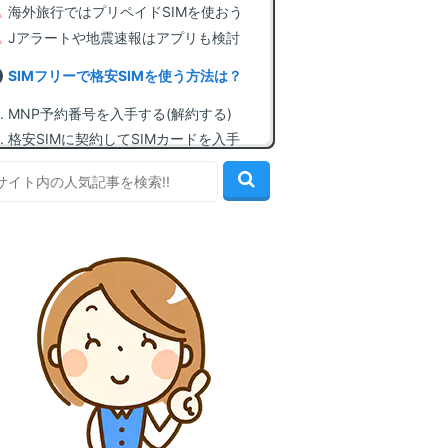
海外旅行ではプリペイドSIMを使おう
Jアラートや地震速報はアプリも検討
SIMフリーで格安SIMを使う方法は？
MNP予約番号を入手する(解約する)
格安SIMに契約してSIMカードを入手
SIMカードを挿してAPN設定を行う
この機種で使える、おすすめ格安SIM
1位: mineo(マイネオ) [顧客満足度1位]
2位: LINEMO(ラインモ) [LINE無制限]
3位: IIJmio(みおふぉん) [最安値水準]
4位: イオンモバイル [60歳以上割引]