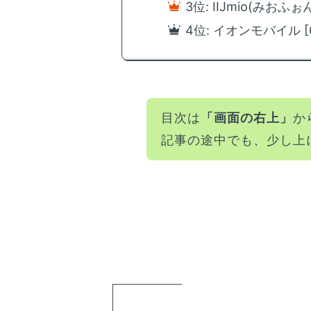
3位: IIJmio(みおふ
4位: イオンモバイル 
目次は
「画面の右上」
か
記事の途中でも、少し上