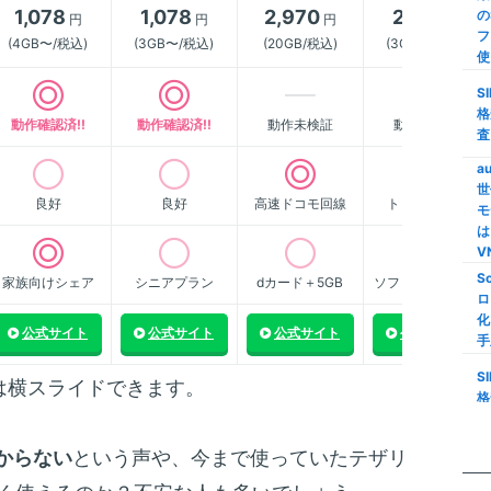
1,078
1,078
2,970
2,178
の
円
円
円
円
【
フ
ク
(4GB〜/税込)
(3GB〜/税込)
(20GB/税込)
(3GB〜/税込)
使
M
S
家
格
動作確認済!!
動作確認済!!
動作未検証
動作未検証
家
査
M
a
世
【
良好
良好
高速ドコモ回線
トップクラス
モ
限
は
S
V
S
家族向けシェア
シニアプラン
dカード＋5GB
ソフトバンク傘下
格
ロ
い
化
線
公式サイト
公式サイト
公式サイト
公式サイト
手
i
S
は横スライドできます。
量
格
信
査
楽
からない
という声や、今まで使っていたテザリ
m
の
ス