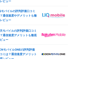
ocomo版iPhone SE (第3世
レビュー
ineo(マイネオ)の端末安心保
)のSIMロック解除方法は？SI
は必要？持ち込み端末やiPho
フリー化＆格安SIM(MVNO)
Qモバイルの評判評価口コミ
e保証も
使う全手順
？通信速度やデメリットも徹
レビュー
天モバイル版iPhone 12のSI
ineo(マイネオ)の契約プラン
ロック解除方法は？SIMフ
更方法は？コース変更・タイ
ー化＆格安SIM(MVNO)で使
天モバイルの評判評価口コミ
変更も
全手順
？通信速度デメリットも徹底
oftBank版iPad Pro 11インチ
ビュー
ineo(マイネオ)マイページ徹
4世代 Wi-Fi+Cellular 2022
解説！ログイン方法や設定手
秋モデルのSIMロック解除方
CNモバイルONEの評判評価
も紹介
は？SIMフリー化＆格安SIM
コミは？通信速度デメリット
MVNO)で使う全手順
底レビュー
ineo(マイネオ)アプリ徹底解
IMフリー版TOUGHBOOK FZ
！mineoスイッチやログイン
G2ABHBLAJで格安SIM(MV
ーナスも
O)を使えるか調査した結果
ineo(マイネオ)で機種変更す
方法は？対応機種やSIM変更
徹底解説
ineo(マイネオ)ソフトバンク
線の速度や評判、乗り換え方