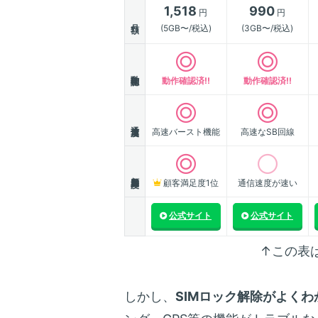
1,518
990
円
円
月額
(5GB〜/税込)
(3GB〜/税込)
動作確認
動作確認済!!
動作確認済!!
通信速度
高速バースト機能
高速なSB回線
顧客満足度
顧客満足度1位
通信速度が速い
公式サイト
公式サイト
↑この表
しかし、
SIMロック解除がよくわ