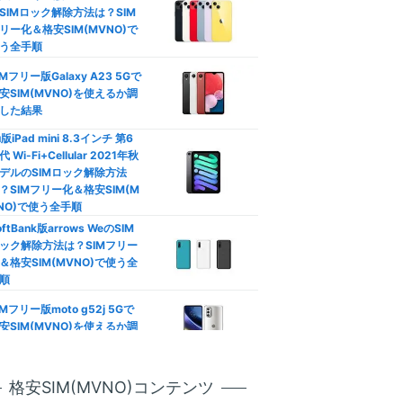
792
SIMロック解除方法は？SIM
円
口座振替/デビットカード】
リー化＆格安SIM(MVNO)で
レジットカード不要の格安SI
(3GB〜/税込)
う全手順
徹底比較
IMフリー版Galaxy A23 5Gで
族割は格安SIMでも使える？
安SIM(MVNO)を使えるか調
動作未検証
族向けプランおすすめ格安SI
した結果
徹底比較
u版iPad mini 8.3インチ 第6
代 Wi-Fi+Cellular 2021年秋
カウントフリー】データ無制
やや遅い
デルのSIMロック解除方法
使い放題の罠！制限なし格安
？SIMフリー化＆格安SIM(M
IM比較
NO)で使う全手順
oftBank版arrows WeのSIM
ソニー運営
安SIMはテザリングできな
ック解除方法は？SIMフリー
？docomo/au/Softbank回
＆格安SIM(MVNO)で使う全
おすすめ比較
公式サイト
順
Phone/Androidのデータ通信
IMフリー版moto g52j 5Gで
節約！ギガ不足を解消して通
安SIM(MVNO)を使えるか調
制限回避
した結果
天モバイル版OPPO Reno7 A
ineo(マイネオ)メールアドレ
格安SIM(MVNO)コンテンツ
SIMロック解除方法は？SIM
設定！キャリアメールから変