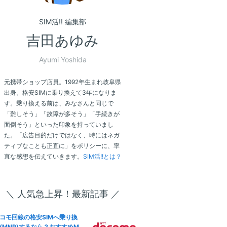
SIM活!! 編集部
吉田あゆみ
Ayumi Yoshida
元携帯ショップ店員。1992年生まれ岐阜県
出身。格安SIMに乗り換えて3年になりま
す。乗り換える前は、みなさんと同じで
「難しそう」「故障が多そう」「手続きが
面倒そう」といった印象を持っていまし
た。「広告目的だけではなく、時にはネガ
ティブなことも正直に」をポリシーに、率
直な感想を伝えていきます。
SIM活!!とは？
＼ 人気急上昇！最新記事 ／
コモ回線の格安SIMへ乗り換
(MNP)するなら？おすすめM