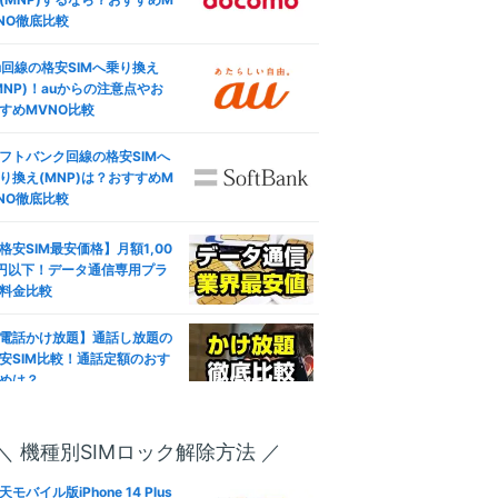
NO徹底比較
u回線の格安SIMへ乗り換え
MNP)！auからの注意点やお
すめMVNO比較
フトバンク回線の格安SIMへ
り換え(MNP)は？おすすめM
NO徹底比較
格安SIM最安価格】月額1,00
円以下！データ通信専用プラ
料金比較
電話かけ放題】通話し放題の
安SIM比較！通話定額のおす
めは？
ブレット対応おすすめ人気格
SIM徹底比較！失敗しない選
＼ 機種別SIMロック解除方法 ／
―
方は？
天モバイル版iPhone 14 Plus