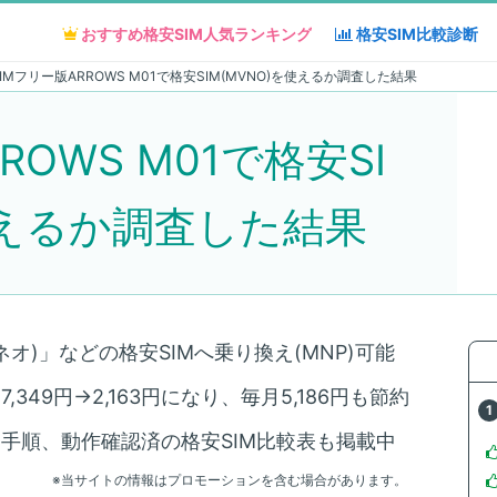
おすすめ格安SIM人気
おすすめ格安SIM人気
ランキング
ランキング
格安SIM
格安SIM
比較診断
比較診断
SIMフリー版ARROWS M01で格安SIM(MVNO)を使えるか調査した結果
ROWS M01で格安SI
使えるか調査した結果
ネオ)」などの格安SIMへ乗り換え(MNP)可能
349円→2,163円になり、毎月5,186円も節約
え手順、動作確認済の格安SIM比較表も掲載中
※当サイトの情報はプロモーションを含む場合があります。