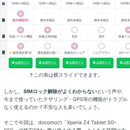
(5GB〜/税込)
(3GB〜/税込)
(4GB〜/税込)
(3GB〜/税込)
(20GB
動作確認
動作確認済!!
動作未検証
動作未検証
動作未検証
動作未
通信速度
高速バースト機能
高速なSB回線
良好
良好
高速ドコ
顧客満足度
顧客満足度1位
通信速度が速い
家族向けシェア
シニアプラン
dカード
公式サイト
公式サイト
公式サイト
公式サイト
公式
↑この表は横スライドできます。
しかし、
SIMロック解除がよくわからない
という声や、
今まで使っていたテザリング・GPS等の機能がトラブル
なく使えるのか？不安な人も多いでしょう。
そこで今回は、docomoの「Xperia Z4 Tablet SO-