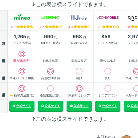
↓この表は横スライドできます。
4.5
4.2
4.0
3.9
3.8
1,265
990
968
858
2,9
円
円
円
円
月額
(5GB〜/税込)
(3GB〜/税込)
(4GB〜/税込)
(3GB〜/税込)
(20GB
動作確認
動作確認済!!
動作未検証
動作未検証
動作未検証
動作未
通信速度
高速バースト機能
高速なSB回線
良好
良好
高速ドコ
顧客満足度
顧客満足度1位
通信速度が速い
家族向けシェア
シニアプラン
dカード
公式サイト
公式サイト
公式サイト
公式サイト
公式
↑この表は横スライドできます。
吉田あゆみ