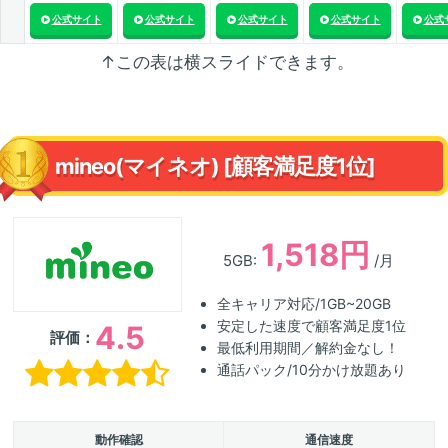
公式サイト
公式サイト
公式サイト
公式サイト
公式
↑この表は横スライドできます。
mineo(マイネオ) [顧客満足度1位]
1,518円
5GB:
/月
全キャリア対応/1GB~20GB
安定した速度で顧客満足度1位
4.5
評価：
最低利用期間／解約金なし！
通話パック/10分かけ放題あり
動作確認
通信速度