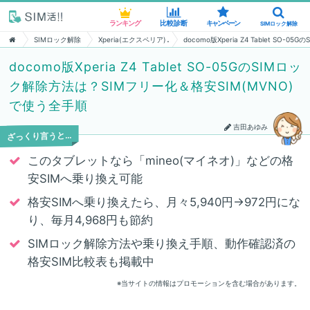
ランキング
ランキング
比較診断
比較診断
キャンペーン
キャンペーン
SIMロック解除
SIMロック解除
SIMロック解除
Xperia(エクスペリア)
docomo版Xperia Z4 Tablet S
docomo版Xperia Z4 Tablet SO-05GのSIMロッ
ク解除方法は？SIMフリー化＆格安SIM(MVNO)
で使う全手順
吉田あゆみ
ざっくり言うと…
このタブレットなら「mineo(マイネオ)」などの格
安SIMへ乗り換え可能
格安SIMへ乗り換えたら、月々5,940円→972円にな
り、毎月4,968円も節約
SIMロック解除方法や乗り換え手順、動作確認済の
格安SIM比較表も掲載中
※当サイトの情報はプロモーションを含む場合があります。