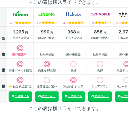
↓この表は横スライドできます。
4.5
4.2
4.0
3.9
3.8
1,265
990
968
858
2,9
円
円
円
円
月額
(5GB〜/税込)
(3GB〜/税込)
(4GB〜/税込)
(3GB〜/税込)
(20GB
動作確認
動作確認済!!
動作未検証
動作未検証
動作未検証
動作未
通信速度
高速バースト機能
高速なSB回線
良好
良好
高速ドコ
顧客満足度
顧客満足度1位
通信速度が速い
家族向けシェア
シニアプラン
dカード
公式サイト
公式サイト
公式サイト
公式サイト
公式
↑この表は横スライドできます。