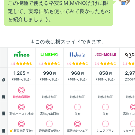
この機種で使える格安SIM(MVNO)だけに限
定して、実際に私も使ってみて良かったもの
を紹介しましょう。
↓この表は横スライドできます。
4.5
4.2
4.0
3.9
3.8
1,265
990
968
858
2,9
円
円
円
円
月額
(5GB〜/税込)
(3GB〜/税込)
(4GB〜/税込)
(3GB〜/税込)
(20GB
動作確認
動作確認済!!
動作未検証
動作未検証
動作未検証
動作未
通信速度
高速バースト機能
高速なSB回線
良好
良好
高速ドコ
顧客満足度
顧客満足度1位
通信速度が速い
家族向けシェア
シニアプラン
dカード