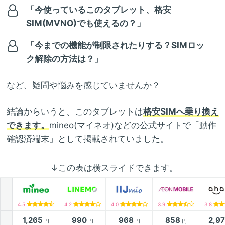
「今使っているこのタブレット、格安
SIM(MVNO)でも使えるの？」
「今までの機能が制限されたりする？SIMロッ
ク解除の方法は？」
など、疑問や悩みを感じていませんか？
結論からいうと、このタブレットは
格安SIMへ乗り換え
できます。
mineo(マイネオ)などの公式サイトで「動作
確認済端末」として掲載されていました。
↓この表は横スライドできます。
4.5
4.2
4.0
3.9
3.8
1,265
990
968
858
2,9
円
円
円
円
月額