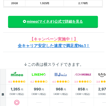
mineo(マイネオ)
公式で詳細を見る
【キャンペーン実施中！】
全キャリア安定した速度で満足度No.1！
↓この表は横スライドできます。
4.5
4.2
4.0
3.9
3.8
1,265
990
968
858
2,9
円
円
円
円
月額
(5GB〜/税込)
(3GB〜/税込)
(4GB〜/税込)
(3GB〜/税込)
(20GB
動作確認