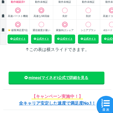
動作確認済!!
動作未検証
動作未検証
動作未検証
動作未
通信速度
高速バースト機能
高速なSB回線
良好
良好
高速ドコ
顧客満足度
顧客満足度1位
通信速度が速い
家族向けシェア
シニアプラン
dカード
公式サイト
公式サイト
公式サイト
公式サイト
公式
↑この表は横スライドできます。
mineo(マイネオ)
公式で詳細を見る
【キャンペーン実施中！】
全キャリア安定した速度で満足度No.1！
目 次