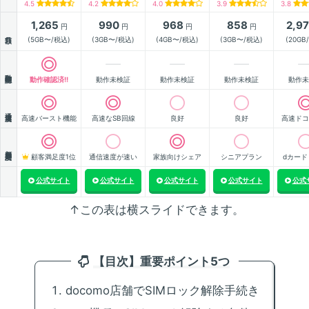
4.5
4.2
4.0
3.9
3.8
1,265
990
968
858
2,9
円
円
円
円
月額
(5GB〜/税込)
(3GB〜/税込)
(4GB〜/税込)
(3GB〜/税込)
(20GB
動作確認
動作確認済!!
動作未検証
動作未検証
動作未検証
動作未
通信速度
高速バースト機能
高速なSB回線
良好
良好
高速ドコ
顧客満足度
顧客満足度1位
通信速度が速い
家族向けシェア
シニアプラン
dカード
公式サイト
公式サイト
公式サイト
公式サイト
公式
↑この表は横スライドできます。
【目次】重要ポイント5つ
docomo店舗でSIMロック解除手続き