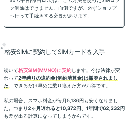
auの中古品(白ロム)は、この方法を使ったSIMロッ
ク解除はできません。面倒ですが、必ずショップ
へ行って手続きする必要があります。
格安SIMに契約してSIMカードを入手
続いて
格安SIM(MVNO)に契約
します。今は法律が変
わって
2年縛りの違約金(解約清算金)は撤廃されまし
た
。できるだけ早めに乗り換えた方がお得です。
私の場合、スマホ料金が毎月5,186円も安くなりまし
た。つまり
2ヶ月遅れると10,372円、1年間で62,232円
も差が出る計算になってしまうからです。