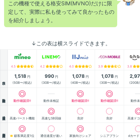
この機種で使える格安SIM(MVNO)だけに限
定して、実際に私も使ってみて良かったもの
を紹介しましょう。
↓この表は横スライドできます。
4.5
4.2
4.0
3.9
3.8
1,518
990
1,078
1,078
2,9
円
円
円
円
月額
(5GB〜/税込)
(3GB〜/税込)
(4GB〜/税込)
(3GB〜/税込)
(20GB
動作確認
動作確認済!!
動作未検証
動作確認済!!
動作確認済!!
動作未
通信速度
高速バースト機能
高速なSB回線
良好
良好
高速ドコ
顧客満足度
顧客満足度1位
通信速度が速い
家族向けシェア
シニアプラン
dカード