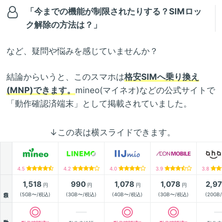
「今までの機能が制限されたりする？SIMロッ
ク解除の方法は？」
など、疑問や悩みを感じていませんか？
結論からいうと、このスマホは
格安SIMへ乗り換え
(MNP)できます。
mineo(マイネオ)などの公式サイトで
「動作確認済端末」として掲載されていました。
↓この表は横スライドできます。
4.5
4.2
4.0
3.9
3.8
1,518
990
1,078
1,078
2,9
円
円
円
円
月額
(5GB〜/税込)
(3GB〜/税込)
(4GB〜/税込)
(3GB〜/税込)
(20GB
動作確認