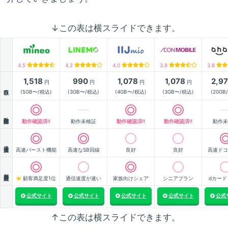
↓この表は横スライドできます。
4.5
4.2
4.0
3.9
3.8
1,518
990
1,078
1,078
2,9
円
円
円
円
月額
(5GB〜/税込)
(3GB〜/税込)
(4GB〜/税込)
(3GB〜/税込)
(20GB
動作確認
動作確認済!!
動作未検証
動作確認済!!
動作確認済!!
動作未
通信速度
高速バースト機能
高速なSB回線
良好
良好
高速ドコ
顧客満足度
顧客満足度1位
通信速度が速い
家族向けシェア
シニアプラン
dカード
公式サイト
公式サイト
公式サイト
公式サイト
公式
↑この表は横スライドできます。