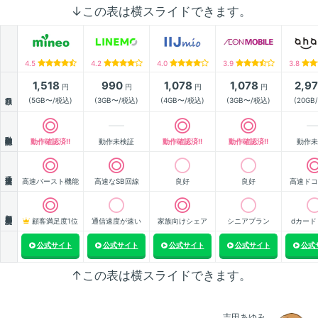
↓この表は横スライドできます。
4.5
4.2
4.0
3.9
3.8
1,518
990
1,078
1,078
2,9
円
円
円
円
月額
(5GB〜/税込)
(3GB〜/税込)
(4GB〜/税込)
(3GB〜/税込)
(20GB
動作確認
動作確認済!!
動作未検証
動作確認済!!
動作確認済!!
動作未
通信速度
高速バースト機能
高速なSB回線
良好
良好
高速ドコ
顧客満足度
顧客満足度1位
通信速度が速い
家族向けシェア
シニアプラン
dカード
公式サイト
公式サイト
公式サイト
公式サイト
公式
↑この表は横スライドできます。
吉田あゆみ