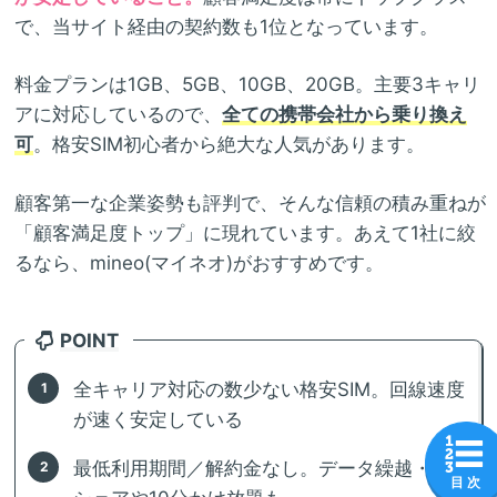
で、当サイト経由の契約数も1位となっています。
料金プランは1GB、5GB、10GB、20GB。主要3キャリ
アに対応しているので、
全ての携帯会社から乗り換え
可
。格安SIM初心者から絶大な人気があります。
顧客第一な企業姿勢も評判で、そんな信頼の積み重ねが
「顧客満足度トップ」に現れています。あえて1社に絞
るなら、mineo(マイネオ)がおすすめです。
POINT
全キャリア対応の数少ない格安SIM。回線速度
が速く安定している
最低利用期間／解約金なし。データ繰越・
目 次