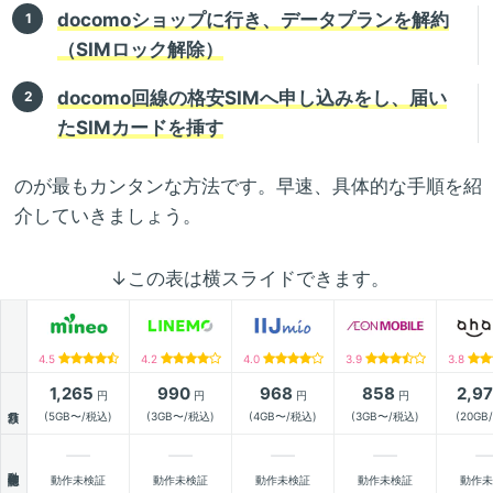
docomoショップに行き、データプランを解約
（SIMロック解除）
docomo回線の格安SIMへ申し込みをし、届い
たSIMカードを挿す
のが最もカンタンな方法です。早速、具体的な手順を紹
介していきましょう。
↓この表は横スライドできます。
4.5
4.2
4.0
3.9
3.8
1,265
990
968
858
2,9
円
円
円
円
月額
(5GB〜/税込)
(3GB〜/税込)
(4GB〜/税込)
(3GB〜/税込)
(20GB
動作確認
動作未検証
動作未検証
動作未検証
動作未検証
動作未