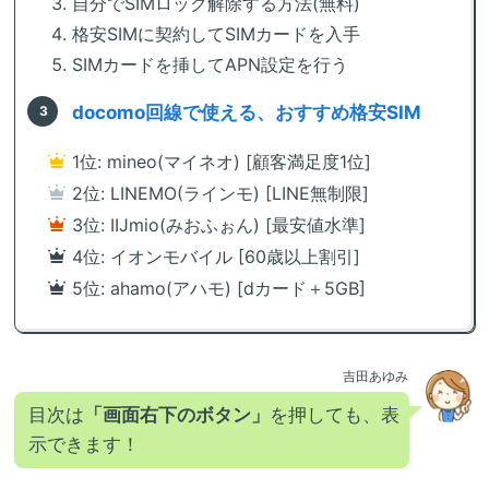
自分でSIMロック解除する方法(無料)
格安SIMに契約してSIMカードを入手
SIMカードを挿してAPN設定を行う
docomo回線で使える、おすすめ格安SIM
1位: mineo(マイネオ) [顧客満足度1位]
2位: LINEMO(ラインモ) [LINE無制限]
3位: IIJmio(みおふぉん) [最安値水準]
4位: イオンモバイル [60歳以上割引]
5位: ahamo(アハモ) [dカード＋5GB]
吉田あゆみ
目次は
「画面右下のボタン」
を押しても、表
示できます！