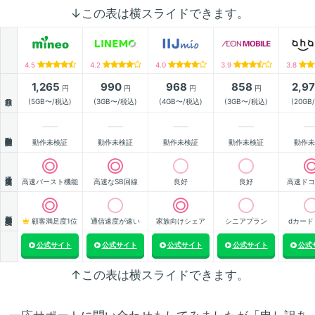
↓この表は横スライドできます。
4.5
4.2
4.0
3.9
3.8
1,265
990
968
858
2,9
円
円
円
円
月額
(5GB〜/税込)
(3GB〜/税込)
(4GB〜/税込)
(3GB〜/税込)
(20GB
動作確認
動作未検証
動作未検証
動作未検証
動作未検証
動作未
通信速度
高速バースト機能
高速なSB回線
良好
良好
高速ドコ
顧客満足度
顧客満足度1位
通信速度が速い
家族向けシェア
シニアプラン
dカード
公式サイト
公式サイト
公式サイト
公式サイト
公式
↑この表は横スライドできます。