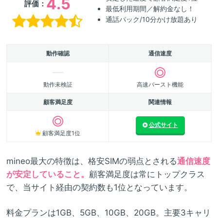
4.5
評価：
最低利用期間／解約金なし！
通話パック/10分かけ放題あり
動作確認
通信速度
動作未検証
高速バースト機能
顧客満足度
関連情報
公式サイト
顧客満足度1位
mineo最大の特徴は、格安SIMの弱点とされる
通信速度
が安定していること。
顧客満足度は常にトップクラス
で、当サイト経由の契約数も1位となっています。
料金プランは1GB、5GB、10GB、20GB。主要3キャリ