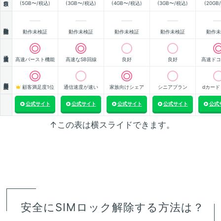
(5GB〜/税込)
(3GB〜/税込)
(4GB〜/税込)
(3GB〜/税込)
(20GB
動作確認
動作未検証
動作未検証
動作未検証
動作未検証
動作未
通信速度
高速バースト機能
高速なSB回線
良好
良好
高速ドコ
顧客満足度
顧客満足度1位
通信速度が速い
家族向けシェア
シニアプラン
dカード
公式サイト
公式サイト
公式サイト
公式サイト
公式
↑この表は横スライドできます。
安全にSIMロック解除する方法は？