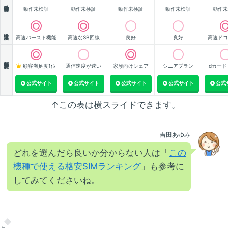
動作確認
動作未検証
動作未検証
動作未検証
動作未検証
動作未
通信速度
高速バースト機能
高速なSB回線
良好
良好
高速ドコ
顧客満足度
顧客満足度1位
通信速度が速い
家族向けシェア
シニアプラン
dカード
公式サイト
公式サイト
公式サイト
公式サイト
公式
↑この表は横スライドできます。
吉田あゆみ
どれを選んだら良いか分からない人は「
この
機種で使える格安SIMランキング
」も参考に
してみてくださいね。