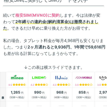
続いて
格安SIM(MVNO)に契約
します。今は法律が変
わって
2年縛りの違約金(解約清算金)は撤廃されまし
た
。できるだけ早めに乗り換えた方がお得です。
私の場合、タブレット料金が毎月4,968円も安くなりま
した。つまり
2ヶ月遅れると9,936円、1年間で59,616円
も差が出る計算になってしまうからです。
↓この表は横スライドできます。
4.5
4.2
4.0
3.9
3.8
1,265
990
968
858
2,9
円
円
円
円
月額
(5GB〜/税込)
(3GB〜/税込)
(4GB〜/税込)
(3GB〜/税込)
(20GB