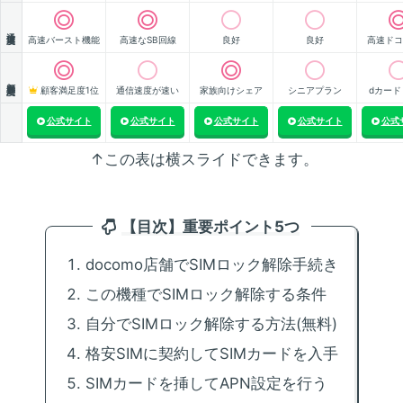
通信速度
高速バースト機能
高速なSB回線
良好
良好
高速ドコ
顧客満足度
顧客満足度1位
通信速度が速い
家族向けシェア
シニアプラン
dカード
公式サイト
公式サイト
公式サイト
公式サイト
公式
↑この表は横スライドできます。
【目次】重要ポイント5つ
docomo店舗でSIMロック解除手続き
この機種でSIMロック解除する条件
自分でSIMロック解除する方法(無料)
格安SIMに契約してSIMカードを入手
SIMカードを挿してAPN設定を行う