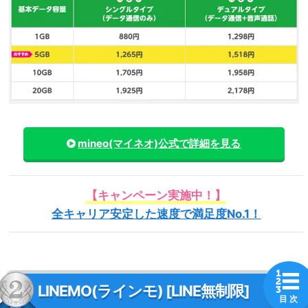
mineo(マイネオ)
公式で詳細を見る
【キャンペーン実施中！】
全キャリア安定した速度で満足度No.1！
LINEMO(ラインモ) [LINE無制限]
目 次