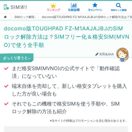
ランキング
ランキング
比較診断
比較診断
キャンペーン
キャンペーン
SIMロック解除
SIMロック解除
SIMロック解除
docomo版TOUGHPAD FZ-M1AAJAJBJのSIMロック解除方法は
docomo版TOUGHPAD FZ-M1AAJAJBJのSIM
ロック解除方法は？SIMフリー化＆格安SIM(MVN
O)で使う全手順
吉田あゆみ
ざっくり言うと…
まだ格安SIM(MVNO)の公式サイトで「動作確認
済」になっていない
端末自体を売却して、新しい格安タブレットを購入
した方が良い場合も
それでもこの機種で格安SIMを使う手順や、SIM
ロック解除の方法も紹介
※当サイトの情報はプロモーションを含む場合があります。