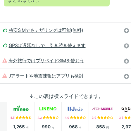
まとめました。
格安SIMでもテザリングは可能(無料)
GPSは遅延なしで、引き続き使えます
海外旅行ではプリペイドSIMを使おう
Jアラートや地震速報はアプリも検討
↓この表は横スライドできます。
4.5
4.2
4.0
3.9
3.8
1,265
990
968
858
2,9
円
円
円
円
月額