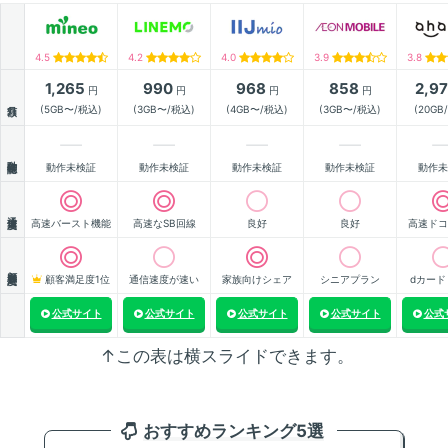
4.5
4.2
4.0
3.9
3.8
1,265
990
968
858
2,9
円
円
円
円
月額
(5GB〜/税込)
(3GB〜/税込)
(4GB〜/税込)
(3GB〜/税込)
(20GB
動作確認
動作未検証
動作未検証
動作未検証
動作未検証
動作未
通信速度
高速バースト機能
高速なSB回線
良好
良好
高速ドコ
顧客満足度
顧客満足度1位
通信速度が速い
家族向けシェア
シニアプラン
dカード
公式サイト
公式サイト
公式サイト
公式サイト
公式
↑この表は横スライドできます。
おすすめランキング5選